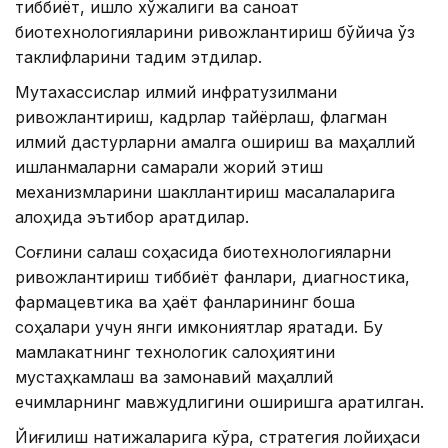
тиббиёт, қишлоқ хўжалиги ва саноат
биотехнологияларини ривожлантириш бўйича ўз
таклифларини тақдим этдилар.
Мутахассислар илмий инфратузилмани
ривожлантириш, кадрлар тайёрлаш, флагман
илмий дастурларни амалга ошириш ва маҳаллий
ишланмаларни самарали жорий этиш
механизмларини шакллантириш масалаларига
алоҳида эътибор қаратдилар.
Соғлиқни сақлаш соҳасида биотехнологияларни
ривожлантириш тиббиёт фанлари, диагностика,
фармацевтика ва ҳаёт фанларининг бошқа
соҳалари учун янги имкониятлар яратади. Бу
мамлакатнинг технологик салоҳиятини
мустаҳкамлаш ва замонавий маҳаллий
ечимларнинг мавжудлигини оширишга қаратилган.
Йиғилиш натижаларига кўра, стратегия лойиҳаси