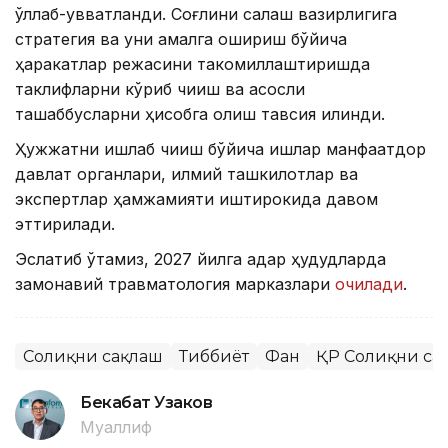
қўллаб-қувватланди. Соғлиқни сақлаш вазирлигига
стратегия ва уни амалга ошириш бўйича
ҳаракатлар режасини такомиллаштиришда
таклифларни кўриб чиқиш ва асосли
ташаббусларни ҳисобга олиш тавсия қилинди.
Ҳужжатни ишлаб чиқиш бўйича ишлар манфаатдор
давлат органлари, илмий ташкилотлар ва
экспертлар ҳамжамияти иштирокида давом
эттирилади.
Эслатиб ўтамиз, 2027 йилга қадар ҳудудларда
замонавий травматология марказлари
очилади
.
Соғлиқни сақлаш
Тиббиёт
Фан
ҚР Соғлиқни са
Бекабат Узаков
Муаллиф