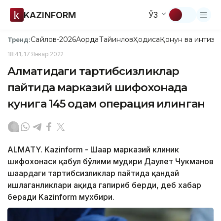
KAZINFORM
ЎЗ
Сайлов-2026
Ақорда
Тайинлов
Ҳодиса
Қонун ва интизо
Тренд:
18:41, 17 Январ 2022
Алматидаги тартибсизликлар
пайтида марказий шифохонада
кунига 145 одам операция қилинган
ALMATY. Kazinform - Шаҳар марказий клиник
шифохонаси қабул бўлими мудири Даулет Чукманов
шаҳардаги тартибсизликлар пайтида қандай
ишлаганликлари ҳақида гапириб берди, деб хабар
беради Kazinform мухбири.