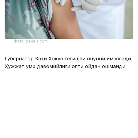
Фото: pexels.com
Губернатор Кэти Хокул тегишли қонунни имзолади.
Ҳужжат умр давомийлиги олти ойдан ошмайди,
деб баҳоланган беморларга нисбатан қўлланилади.
Қонунга мувофиқ, тузалмас ташхиси тасдиқланган,
18 ёшга тўлган, ақлий ҳолати жойида бўлган ва
шифокор тайинлаган дори воситасини мустақил
равишда қабул қила оладиган Нью-Йорк аҳолиси
ҳаётни ихтиёрий равишда якунлаш учун
мўлжалланган махсус дори-дармонни олиш
бўйича ариза бериш ҳуқуқига эга.