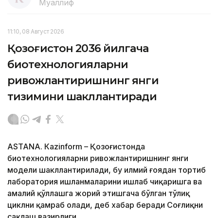
Муаллиф
11:10, 08 Август 2026
Қозоғистон 2036 йилгача
биотехнологияларни
ривожлантиришнинг янги
тизимини шакллантиради
ASTANА. Кazinform – Қозоғистонда
биотехнологияларни ривожлантиришнинг янги
модели шакллантирилади, бу илмий ғоядан тортиб
лаборатория ишланмаларини ишлаб чиқаришга ва
амалий қўллашга жорий этишгача бўлган тўлиқ
циклни қамраб олади, деб хабар беради Соғлиқни
сақлаш вазирлиги.