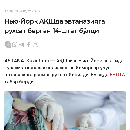
17:38, 06 Август 2026
Нью-Йорк АҚШда эвтаназияга
рухсат берган 14-штат бўлди
ASTANA. Kazinform — АҚШнинг Нью-Йорк штатида
тузалмас касалликка чалинган беморлар учун
эвтаназияга расман рухсат берилди. Бу ҳақда
БЕЛТА
хабар берди.