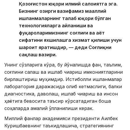
Қозоғистон юқори илмий салоҳиятга эга.
Бизнинг ҳозирги вазифамиз маҳаллий
ишланмаларнинг талаб юқори бўлган
технологияларга айланиши ва
фуқароларимизнинг соғлиғи ва ҳаёт
сифатини яхшилашга хизмат қилиши учун
шароит яратишдир, — деди Соғлиқни
сақлаш вазири.
Унинг сўзларига кўра, бу йўналишда фан, таълим,
соғлиқни сақлаш ва ишлаб чиқариш имкониятларини
бирлаштириш муҳимдир. Истиқболли ишланмалар
лаборатория даражасида қолиб кетмаслиги, балки
диагностика, даволаш, ишлаб чиқариш ва инсон
ҳаётига бевосита таъсир кўрсатадиган бошқа
соҳаларда амалий қўлланилиши керак.
Миллий фанлар академияси президенти Ақилбек
Куришбаевнинг таъкидлашича, стратегиянинг