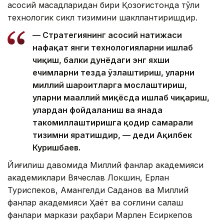
асосий мақсадларидан бири Қозоғистонда тўлиқ
технологик сикл тизимини шакллантиришдир.
— Стратегиянинг асосий натижаси
нафақат янги технологияларни ишлаб
чиқиш, балки дунёдаги энг яхши
ечимларни тезда ўзлаштириш, уларни
миллий шароитларга мослаштириш,
уларни маҳаллий миқёсда ишлаб чиқариш,
улардан фойдаланиш ва янада
такомиллаштиришга қодир самарали
тизимни яратишдир, — деди Ақилбек
Куришбаев.
Йиғилиш давомида Миллий фанлар академияси
академиклари Вячеслав Локшин, Ерлан
Туриспеков, Амангелди Саданов ва Миллий
фанлар академияси Ҳаёт ва соғлиқни сақлаш
фанлари маркази раҳбари Марлен Есиркепов