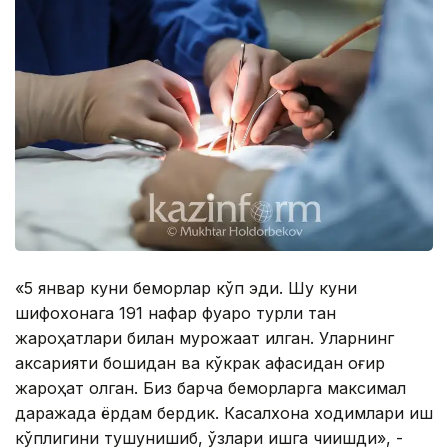
«5 январ куни беморлар кўп эди. Шу куни
шифохонага 191 нафар фуқаро турли тан
жароҳатлари билан мурожаат қилган. Уларнинг
аксарияти бошидан ва кўкрак қафасидан оғир
жароҳат олган. Биз барча беморларга максимал
даражада ёрдам бердик. Касалхона ходимлари иш
кўплигини тушунишиб, ўзлари ишга чиқишди», -