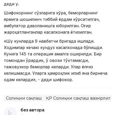
деди у.
Шифокорнинг сўзларига кўра, беморларнинг
ярмига шошилинч тиббий ёрдам кўрсатилгач,
амбулатор даволанишга юборилган. Оғир
жароҳатланганлар касалхонага ётқизилган.
«Шу кунларда 9 навбатчи бригада ишлади.
Ходимлар кечаю кундуз касалхонада бўлишди.
Кунига 145 та операция амалга оширилди. Бир
томондан қўрқардик, ўқ овози тўхтамасди,
тажовузкор беморлар келарди. Улар ёлғиз
келишмасди. Уларга ҳамроҳлик қилиб яна бирнеча
одам келарди», - деди шифокор.
Соғлиқни сақлаш
ҚР Соғлиқни сақлаш вазирлиги
без автора