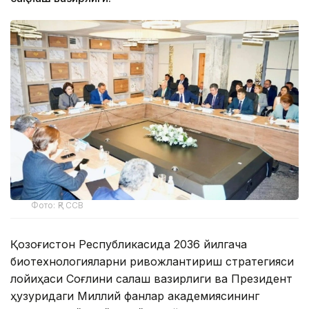
Фото: ҚР ССВ
Қозоғистон Республикасида 2036 йилгача
биотехнологияларни ривожлантириш стратегияси
лойиҳаси Соғлиқни сақлаш вазирлиги ва Президент
ҳузуридаги Миллий фанлар академиясининг