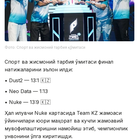
Фото: Спорт ва жисмоний тарбия қўмитаси
Спорт ва жисмоний тарбия қўмитаси финал
натижаларини эълон қилди:
• Dust2 — 13:1 🇰🇿
• Neo Data — 1:13
• Nuke — 13:9 🇰🇿
Ҳал қилувчи Nuke картасида Team KZ жамоаси
ўйинчилари юқори маҳорат ва кучли жамоавий
мувофиқлаштиришни намойиш этиб, чемпионлик
унвонини қўлга киритишди.