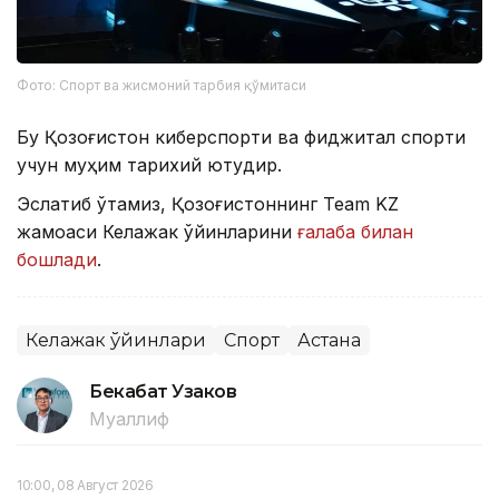
Фото: Спорт ва жисмоний тарбия қўмитаси
Бу Қозоғистон киберспорти ва фиджитал спорти
учун муҳим тарихий ютуқдир.
Эслатиб ўтамиз, Қозоғистоннинг Team KZ
жамоаси Келажак ўйинларини
ғалаба билан
бошлади
.
Келажак ўйинлари
Спорт
Астана
Бекабат Узаков
Муаллиф
10:00, 08 Август 2026