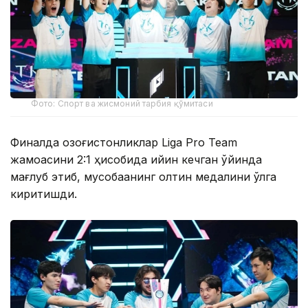
Фото: Спорт ва жисмоний тарбия қўмитаси
Финалда қозоғистонликлар Liga Pro Team
жамоасини 2:1 ҳисобида қийин кечган ўйинда
мағлуб этиб, мусобақанинг олтин медалини қўлга
киритишди.