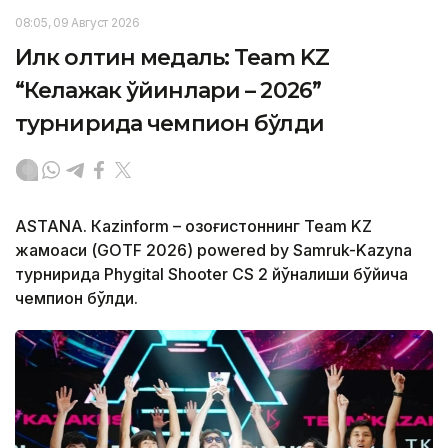
08:05, 09 Август 2026
Илк олтин медаль: Team KZ
“Келажак ўйинлари – 2026”
турнирида чемпион бўлди
ASTANА. Кazinform – Қозоғистоннинг Team KZ
жамоаси (GOTF 2026) powered by Samruk-Kazyna
турнирида Phygital Shooter CS 2 йўналиши бўйича
чемпион бўлди.