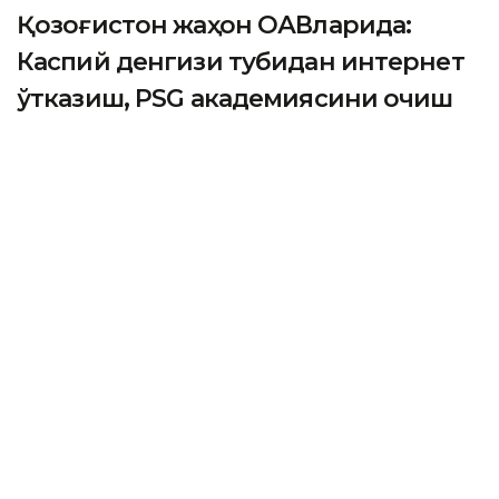
Қозоғистон жаҳон ОАВларида:
Каспий денгизи тубидан интернет
ўтказиш, PSG академиясини очиш
ва Wildberries омборлари
ASTANА. Кazinform - Одатдагидек, жаҳон ахборот
воситалари мамлакатдаги кўплаб масалаларни кенг
ёритдилар. Улар орасида Қозоғистонда қурилаётган
янги Wildberries омборлари, Каспий денгизи
тубидан интернет ўтказиш масаласи ва Астанада
очилиши режалаштирилган «Пари Сен-Жермен»
футбол клубининг расмий академияси ҳақида сўз
юритилди. 2040 йилгача ер ости сувларидан
фойдаланиш режаси ва хорижий фуқаролар учун
мамлакатга кириш тартиби ҳам қизиқарли кўринди.