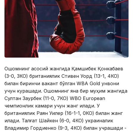
Оқшомнинг асосий жангида Қамшибек Қонкабаев
(3-0, 3КО) британиялик Стивен Уорд (13-1, 4КО)
билан биринчи вакант бўлган WBA Gold унвони
учун курашади. Оқшомнинг яна бир муҳим жангида
Султан Заурбек (11-0, 7КО) WBО Еuropean
чемпионлик камари учун жанг қилади. У
британиялик Раян Уилер (16-1-1, 0КО) билан жанг
қилади. Талғат Шайкен (6-0, 4КО) украиналик
Владимир Гордиенко (9-3, 4КО) билан учрашади -