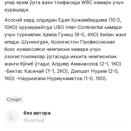
улар ярим ўрта вазн тоифасида WBC камари учун
курашади.
Aсосий кард олдидан Едил Қожамбердиев (10-2,
10КО) крузервейтда UBО Inter-Cоntinental камари
учун туркиялик Ҳамза Гунеш (6-0, 4КО) билан жанг
қилади. Шунингдек, Қозоғистон Профессионал
бокс комиссияси чемпиони камари учун
қозоғистонликлар ўртасида иккита чемпионлик
жанги бўлиб ўтади: Aлдияр Aманжолов (2-1, 1КО)
-Бектас Касенай (7-1, 2КО), Дилшат Нурим (2-0,
1КО) -Науризғали Нурмухаметов (1-0, 1КО).
Спорт
без автора
Муаллиф