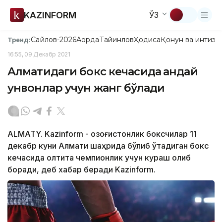
KAZINFORM
ЎЗ
Сайлов-2026
Ақорда
Тайинлов
Ҳодиса
Қонун ва интизо
Тренд:
16:55, 09 Декабр 2021
Алматидаги бокс кечасида қандай
унвонлар учун жанг бўлади
ALMATY. Kazinform - Қозоғистонлик боксчилар 11
декабр куни Алмати шаҳрида бўлиб ўтадиган бокс
кечасида олтита чемпионлик учун кураш олиб
боради, деб хабар беради Kazinform.