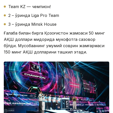
Team KZ — чемпион!
2 – ўринда Liga Pro Team
3 – ўринда Minsk House
Ғалаба билан бирга Қозоғистон жамоаси 50 минг
АҚШ доллари миқдорида мукофотга сазовор
бўлди. Мусобақанинг умумий соврин жамғармаси
150 минг АҚШ долларини ташкил этади.