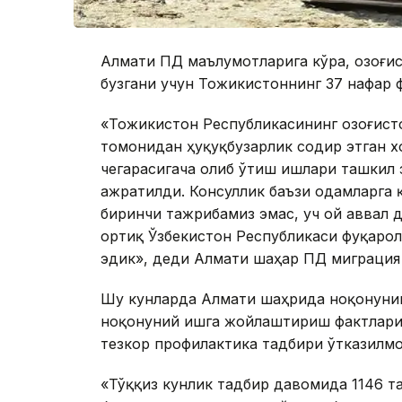
Алмати ПД маълумотларига кўра, Қозоғи
бузгани учун Тожикистоннинг 37 нафар 
«Тожикистон Республикасининг Қозоғис
томонидан ҳуқуқбузарлик содир этган 
чегарасигача олиб ўтиш ишлари ташкил 
ажратилди. Консуллик баъзи одамларга 
биринчи тажрибамиз эмас, уч ой аввал 
ортиқ Ўзбекистон Республикаси фуқаро
эдик», деди Алмати шаҳар ПД миграция
Шу кунларда Алмати шаҳрида ноқонуний
ноқонуний ишга жойлаштириш фактлари
тезкор профилактика тадбири ўтказилмо
«Тўққиз кунлик тадбир давомида 1146 т