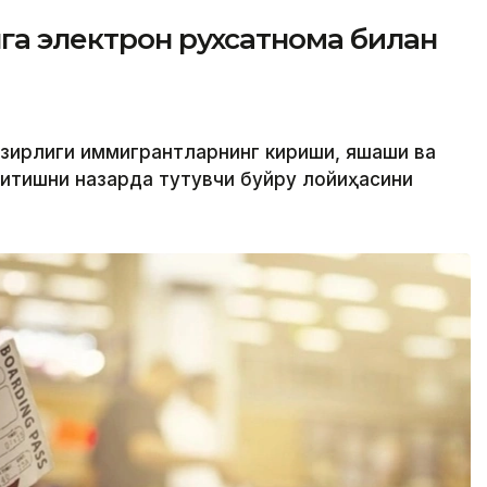
га электрон рухсатнома билан
азирлиги иммигрантларнинг кириши, яшаши ва
ритишни назарда тутувчи буйруқ лойиҳасини