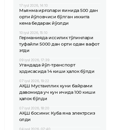
17 iyul 2026, 14:10
Мьянма қирғоқлари яқинида 500 дан
ортиқ йўловчиси бўлган иккита
кема бедарак йўқолди
10 iyul 2026, 15:10
Германияда иссиқлик тўлқинлари
туфайли 5000 дан ортиқ одам вафот
этди
09 iyul 2026, 17:39
Угандада йўл-транспорт
ҳодисасида 14 киши ҳалок бўлди
07 iyul 2026, 19:22
АҚШ Мустақиллик куни байрами
давомида уч кун ичида 100 киши
ҳалок бўлди
07 iyul 2026, 18:20
АҚШ босими: Куба яна электрсиз
қолди
04 iyul 2026, 07:40