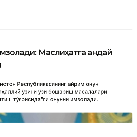
имзолади: Маслиҳатга қандай
и
истон Республикасининг айрим қонун
аҳаллий ўзини ўзи бошқариш масалалари
итиш тўғрисида”ги қонунни имзолади.