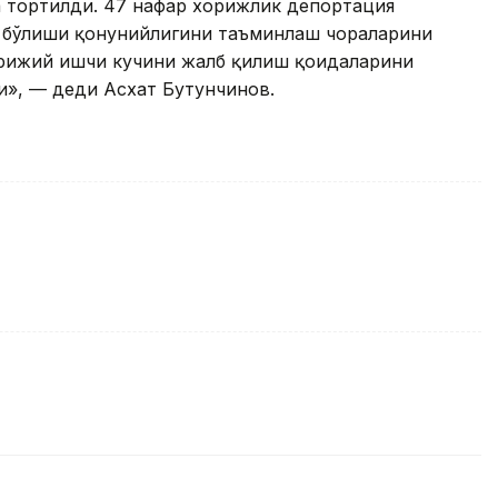
а тортилди. 47 нафар хорижлик депортация
а бўлиши қонунийлигини таъминлаш чораларини
орижий ишчи кучини жалб қилиш қоидаларини
и», — деди Aсхат Бутунчинов.