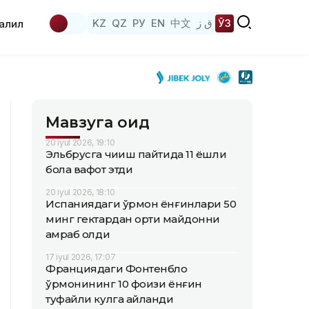
KZ
QZ
РУ
EN
中文
ق ز
ЎЗ
аҳлил
Мавзуга оид
20 iyul 2026, 19:10
Эльбрусга чиқиш пайтида 11 ёшли
бола вафот этди
20 iyul 2026, 18:10
Испаниядаги ўрмон ёнғинлари 50
минг гектардан ортиқ майдонни
қамраб олди
17 iyul 2026, 17:07
Франциядаги Фонтенбло
ўрмонининг 10 фоизи ёнғин
туфайли кулга айланди