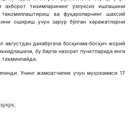
и ахборот тизимларининг узлуксиз ишлашини
 такомиллаштириш ва фуқароларнинг шахсий
ини ошириш учун зарур бўлган харажатларни
л августдан декабргача босқичма-босқич жорий
ъкидлашича, бу барча назорат пунктларида янги
 таъминлайди.
линди. Унинг жамоатчилик учун муҳокамаси 17
 ҳуқуқ