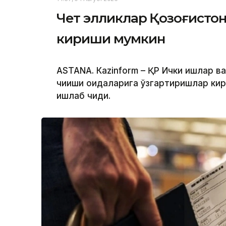
Чет элликлар Қозоғистон
кириши мумкин
ASTANА. Кazinform – ҚР Ички ишлар в
чиқиши қоидаларига ўзгартиришлар ки
ишлаб чиқди.