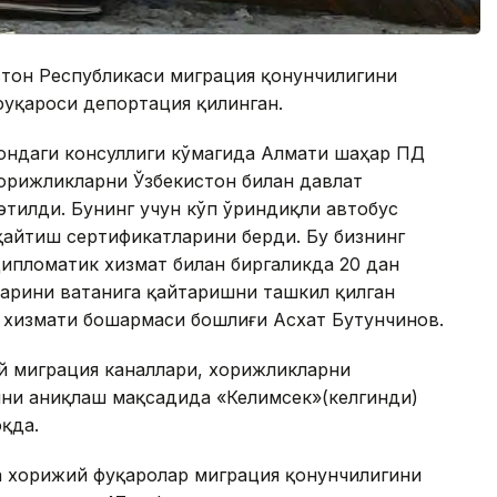
стон Республикаси миграция қонунчилигини
фуқароси депортация қилинган.
тондаги консуллиги кўмагида Алмати шаҳар ПД
хорижликларни Ўзбекистон билан давлат
этилди. Бунинг учун кўп ўриндиқли автобус
қайтиш сертификатларини берди. Бу бизнинг
дипломатик хизмат билан биргаликда 20 дан
ларини ватанига қайтаришни ташкил қилган
 хизмати бошармаси бошлиғи Aсхат Бутунчинов.
 миграция каналлари, хорижликларни
ни аниқлаш мақсадида «Келимсек»(келгинди)
қда.
а хорижий фуқаролар миграция қонунчилигини