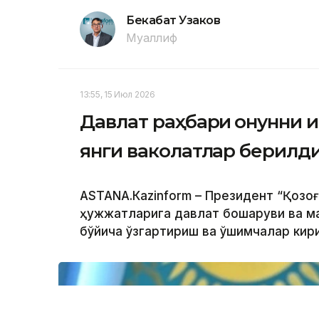
Бекабат Узаков
Муаллиф
13:55, 15 Июл 2026
Давлат раҳбари қонунни 
янги ваколатлар берилд
ASTANА.Кazinform – Президент “Қозоғ
ҳужжатларига давлат бошқаруви ва м
бўйича ўзгартириш ва қўшимчалар кир