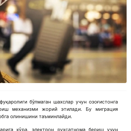
фуқаролиги бўлмаган шахслар учун Қозоғистонга
риш механизми жорий этилади. Бу миграция
собга олинишини таъминлайди.
арига кўра, электрон рухсатнома бериш учун