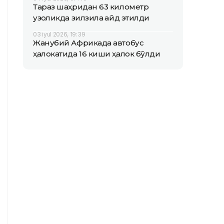
Тараз шаҳридан 63 километр
узоқликда зилзила қайд этилди
03 iyul 2026, 19:39
Жанубий Африкада автобус
ҳалокатида 16 киши ҳалок бўлди