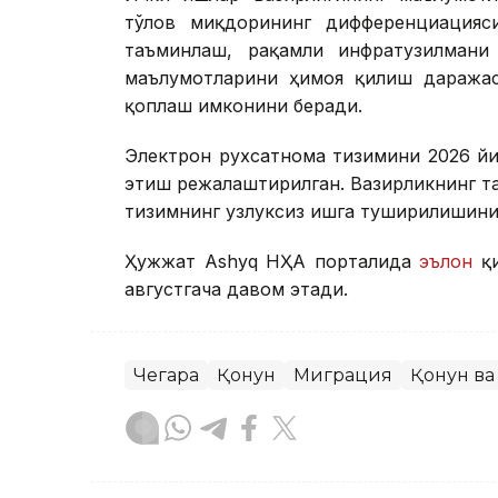
тўлов миқдорининг дифференциацияс
таъминлаш, рақамли инфратузилмани
маълумотларини ҳимоя қилиш даражас
қоплаш имконини беради.
Электрон рухсатнома тизимини 2026 йи
этиш режалаштирилган. Вазирликнинг та
тизимнинг узлуксиз ишга туширилишини
Ҳужжат Ashyq НҲА порталида
эълон
қи
августгача давом этади.
Чегара
Қонун
Миграция
Қонун ва