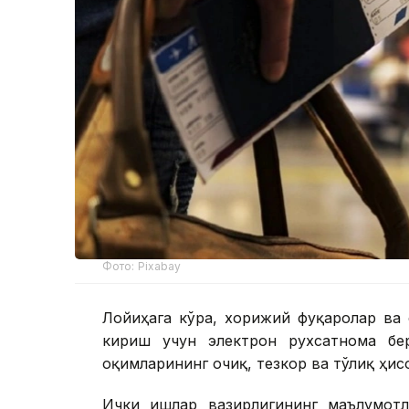
Фото: Pixabay
Лойиҳага кўра, хорижий фуқаролар ва 
кириш учун электрон рухсатнома бе
оқимларининг очиқ, тезкор ва тўлиқ ҳи
Ички ишлар вазирлигининг маълумотл