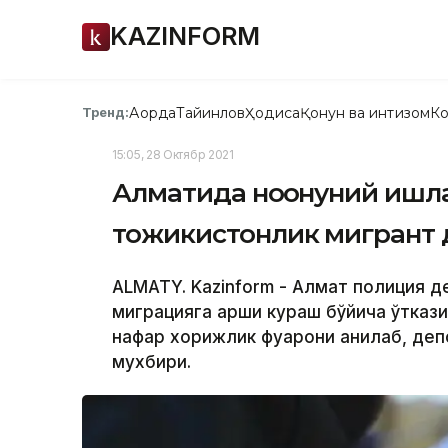
KAZINFORM
Ақорда
Тайинлов
Ҳодиса
Қонун ва интизом
Ко
Тренд:
15:05, 28 Октябр 2021
Алматида ноқонуний ишла
тожикистонлик мигрант 
ALMATY. Kazinform - Алмат полиция 
миграцияга қарши кураш бўйича ўтка
нафар хорижлик фуқарони аниқлаб, деп
мухбири.