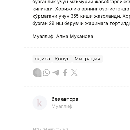
бузганлик учун маъмурий жавобгарликк
қилинди. Хорижликларнинг Қозоғистонд
кўрмагани учун 355 киши жазоланди. Х
бузган 28 иш берувчи жаримага тортилд
Муаллиф: Алма Муқанова
Ҳодиса
Қонун
Миграция
без автора
Муаллиф
14:37, 04 Август 2026