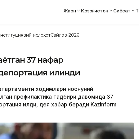
Жаҳон
Қозоғистон
Сиёсат
Т
нституциявий ислоҳот
Сайлов-2026
ётган 37 нафар
депортация қилинди
департаменти ходимлари ноқонуний
зилган профилактика тадбири давомида 37
ортация қилди, дея хабар беради Kazinform