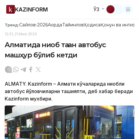
KAZINFORM
ЎЗ
Сайлов-2026
Ақорда
Тайинлов
Ҳодиса
Қонун ва интизо
Тренд:
12:31, 21 Июл 2020
Алматида ниқоб таққан автобус
машҳур бўлиб кетди
ALMATY. Kazinform – Алмати кўчаларида ниқобли
автобус йўловчиларни ташияпти, деб хабар беради
Kazinform мухбири.