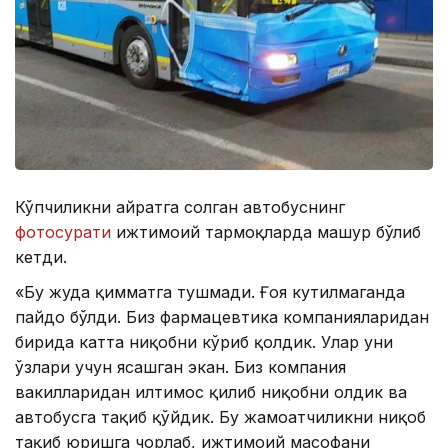
Кўпчиликни ҳайратга солган автобуснинг
фотосурати
ижтимоий тармоқларда машҳур бўлиб
кетди.
«Бу жуда қимматга тушмади. Ғоя кутилмаганда
пайдо бўлди. Биз фармацевтика компанияларидан
бирида катта ниқобни кўриб қолдик. Улар уни
ўзлари учун ясашган экан. Биз компания
вакилларидан илтимос қилиб ниқобни олдик ва
автобусга тақиб қўйдик. Бу жамоатчиликни ниқоб
тақиб юришга чорлаб, ижтимоий масофани