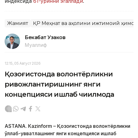
индексида
61-ўринни эгаллади
.
Жамият
ҚР Меҳнат ва аҳолини ижтимоий ҳимоя
Бекабат Узаков
Муаллиф
12:15, 05 Август 2026
Қозоғистонда волонтёрликни
ривожлантиришнинг янги
концепцияси ишлаб чиқилмоқда
ASTANА. Кazinform – Қозоғистонда волонтёрликни
қўллаб-қувватлашнинг янги концепцияси ишлаб