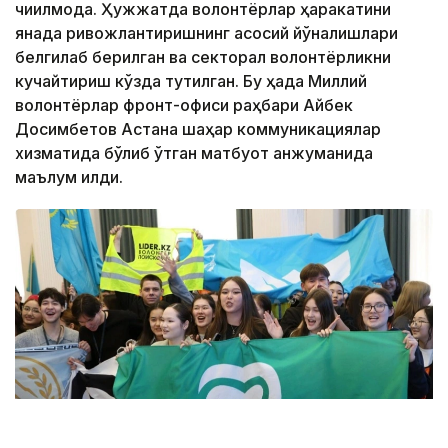
чиқилмоқда. Ҳужжатда волонтёрлар ҳаракатини
янада ривожлантиришнинг асосий йўналишлари
белгилаб берилган ва секторал волонтёрликни
кучайтириш кўзда тутилган. Бу ҳақда Миллий
волонтёрлар фронт-офиси раҳбари Айбек
Досимбетов Астана шаҳар коммуникациялар
хизматида бўлиб ўтган матбуот анжуманида
маълум қилди.