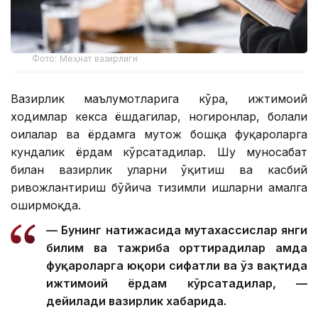
Фото: Меҳнат вазирлиги
Вазирлик маълумотларига кўра, ижтимоий
ходимлар кекса ёшдагилар, ногиронлар, болали
оилалар ва ёрдамга муҳтож бошқа фуқароларга
кундалик ёрдам кўрсатадилар. Шу муносабат
билан вазирлик уларни ўқитиш ва касбий
ривожлантириш бўйича тизимли ишларни амалга
оширмоқда.
— Бунинг натижасида мутахассислар янги
билим ва тажриба орттирадилар ҳамда
фуқароларга юқори сифатли ва ўз вақтида
ижтимоий ёрдам кўрсатадилар, —
дейилади вазирлик хабарида.