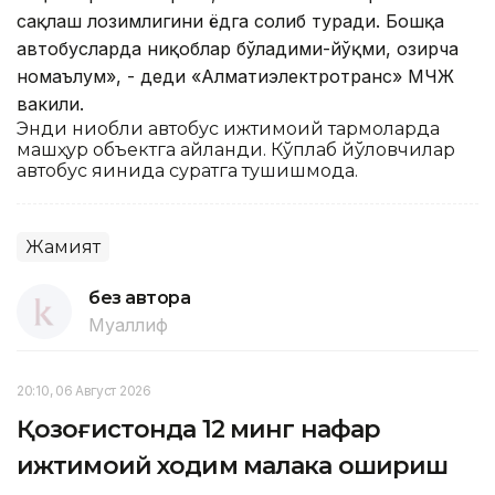
сақлаш лозимлигини ёдга солиб туради. Бошқа
автобусларда ниқоблар бўладими-йўқми, ҳозирча
номаълум», - деди «Алматиэлектротранс» МЧЖ
вакили.
Энди ниқобли автобус ижтимоий тармоқларда
машҳур объектга айланди. Кўплаб йўловчилар
автобус яқинида суратга тушишмоқда.
Жамият
без автора
Муаллиф
20:10, 06 Август 2026
Қозоғистонда 12 минг нафар
ижтимоий ходим малака ошириш