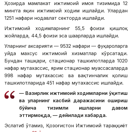
Ҳозирда мамлакат ижтимоий ҳимоя тизимида 12
мингга яқин ижтимоий ходим ишлайди. Улардан
1251 нафари нодавлат секторда ишлайди.
Ижтимоий ходимларнинг 55,5 фоизи қишлоқ
жойларда, 44,5 фоизи эса шаҳарларда ишлайди.
Уларнинг аксарияти — 9532 нафари — фуқароларга
уйда махсус ижтимоий хизматлар кўрсатади.
Бундан ташқари, стационар ташкилотларда 1020
нафар мутахассис, ярим стационар муассасаларда
998 нафар мутахассис ва вақтинчалик қолиш
ташкилотларида 451 нафар мутахассис ишлайди.
— Вазирлик ижтимоий ходимларни ўқитиш
ва уларнинг касбий даражасини ошириш
бўйича тизимли ишларни давом
эттирмоқда, — дейилади хабарда.
Эслатиб ўтамиз, Қозоғистон Ижтимоий тараққиёт