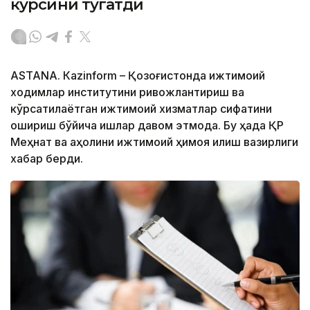
курсини тугатди
ASTANА. Кazinform – Қозоғистонда ижтимоий
ходимлар институтини ривожлантириш ва
кўрсатилаётган ижтимоий хизматлар сифатини
ошириш бўйича ишлар давом этмоқда. Бу ҳақда ҚР
Меҳнат ва аҳолини ижтимоий ҳимоя қилиш вазирлиги
хабар берди.