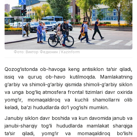
Фото: Виктор Федюнин / Kazinform
Qozog‘istonda ob-havoga keng antisiklon ta’sir qiladi,
issiq va quruq ob-havo kutilmoqda. Mamlakatning
g‘arbiy va shimoli-g‘arbiy qismida shimoli-g‘arbiy siklon
va unga bog‘liq atmosfera frontal tizimlari davr oxirida
yomg‘ir, momaqaldiroq va kuchli shamollarni olib
keladi, ba’zi hududlarda do‘l yog‘ishi mumkin.
Janubiy siklon davr boshida va kun davomida janub va
janubi-sharqiy tog‘li hududlarda mamlakat sharqiga
ta’sir qiladi, yomg‘ir va momaqaldiroq bo‘lishi