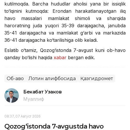
kutilmoqda. Barcha hududlar aholisi yana bir issiqlik
to‘lqinini kutmoqda: Erondan harakatlanayotgan iliq
havo massalari mamlakat shimoli va sharqida
haroratning juda yuqori 35-39 darajagacha, janubda
35-41 darajagacha va mamlakat g‘arbi va markazida
36-41 darajagacha ko‘tarilishiga olib keladi.
Eslatib o‘tamiz, Qozog‘istonda 7-avgust kuni ob-havo
qanday bo‘lishi haqida
xabar
bergan edik.
Об-ҳаво
Лотин алифбосида
Қазгидромет
Бекабат Узаков
Муаллиф
08:37, 07 Август 2026
Qozog‘istonda 7-avgustda havo