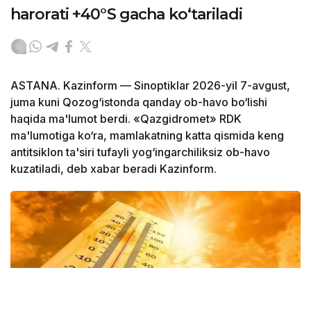
harorati +40°S gacha ko‘tariladi
ASTANA. Kazinform — Sinoptiklar 2026-yil 7-avgust,
juma kuni Qozog‘istonda qanday ob-havo bo‘lishi
haqida ma'lumot berdi. «Qazgidromet» RDK
ma'lumotiga ko‘ra, mamlakatning katta qismida keng
antitsiklon ta'siri tufayli yog‘ingarchiliksiz ob-havo
kuzatiladi, deb xabar beradi Kazinform.