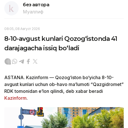
без автора
Муаллиф
08:05, 08 Август 2026
8-10-avgust kunlari Qozog‘istonda 41
darajagacha issiq bo‘ladi
ASTANA. Kazinform — Qozog‘iston bo‘yicha 8-10-
avgust kunlari uchun ob-havo ma’lumoti “Qazgidromet”
RDK tomonidan e’lon qilindi, deb xabar beradi
Kazinform
.