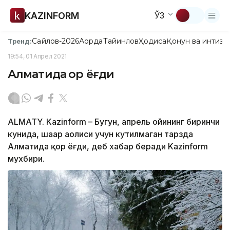
KAZINFORM
ЎЗ
Сайлов-2026
Ақорда
Тайинлов
Ҳодиса
Қонун ва интизо
Тренд:
19:54, 01 Апрел 2021
Алматида қор ёғди
ALMATY. Kazinform – Бугун, апрель ойининг биринчи
кунида, шаҳар аҳолиси учун кутилмаган тарзда
Алматида қор ёғди, деб хабар беради Kazinform
мухбири.