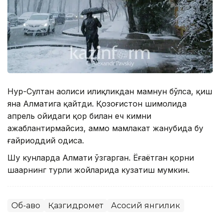
Нур-Султан аҳолиси илиқликдан мамнун бўлса, қиш
яна Алматига қайтди. Қозоғистон шимолида
апрель ойидаги қор билан ҳеч кимни
ажаблантирмайсиз, аммо мамлакат жанубида бу
ғайриоддий ҳодиса.
Шу кунларда Алмати ўзгарган. Ёғаётган қорни
шаҳарнинг турли жойларида кузатиш мумкин.
Об-ҳаво
Қазгидромет
Асосий янгилик