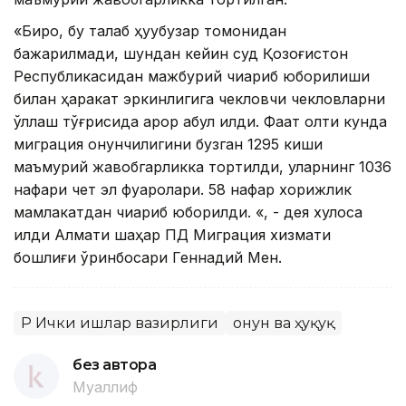
«Бироқ, бу талаб ҳуқуқбузар томонидан
бажарилмади, шундан кейин суд Қозоғистон
Республикасидан мажбурий чиқариб юборилиши
билан ҳаракат эркинлигига чекловчи чекловларни
қўллаш тўғрисида қарор қабул қилди. Фақат олти кунда
миграция қонунчилигини бузган 1295 киши
маъмурий жавобгарликка тортилди, уларнинг 1036
нафари чет эл фуқаролари. 58 нафар хорижлик
мамлакатдан чиқариб юборилди. «, - дея хулоса
қилди Алмати шаҳар ПД Миграция хизмати
бошлиғи ўринбосари Геннадий Мен.
ҚР Ички ишлар вазирлиги
Қонун ва ҳуқуқ
без автора
Муаллиф