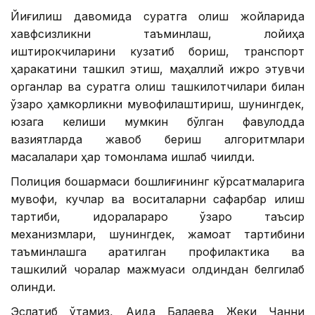
Йиғилиш давомида суратга олиш жойларида
хавфсизликни таъминлаш, лойиҳа
иштирокчиларини кузатиб бориш, транспорт
ҳаракатини ташкил этиш, маҳаллий ижро этувчи
органлар ва суратга олиш ташкилотчилари билан
ўзаро ҳамкорликни мувофиқлаштириш, шунингдек,
юзага келиши мумкин бўлган фавқулодда
вазиятларда жавоб бериш алгоритмлари
масалалари ҳар томонлама ишлаб чиқилди.
Полиция бошқармаси бошлиғининг кўрсатмаларига
мувофиқ, кучлар ва воситаларни сафарбар қилиш
тартиби, идоралараро ўзаро таъсир
механизмлари, шунингдек, жамоат тартибини
таъминлашга қаратилган профилактика ва
ташкилий чоралар мажмуаси олдиндан белгилаб
олинди.
Эслатиб ўтамиз, Аида Балаева Жеки Чанни