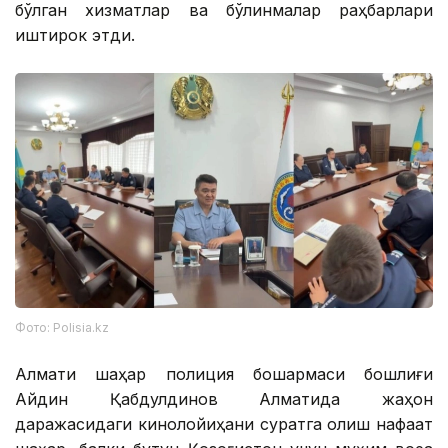
бўлган хизматлар ва бўлинмалар раҳбарлари
иштирок этди.
Фото: Polisia.kz
Алмати шаҳар полиция бошқармаси бошлиғи
Айдин Қабдулдинов Алматида жаҳон
даражасидаги кинолойиҳани суратга олиш нафақат