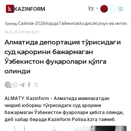
KAZINFORM
ЎЗ
Сайлов-2026
Ақорда
Тайинлов
Ҳодиса
Қонун ва интизо
Тренд:
14:15, 25 Октябр 2021
Алматида депортация тўғрисидаги
суд қарорини бажармаган
Ўзбекистон фуқаролари қўлга
олинди
ALMATY. Kazinform - Алматида мамлакатдан
чиқариб юбориш тўғрисидаги суд қарорини
бажармаган Ўзбекистон фуқаролари ҳибсга олинди,
деб хабар беради Kazinform Polisia.kzга таяниб.