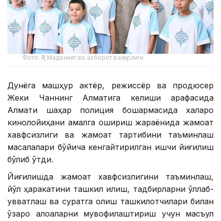
Фото: ҚР Маданият ва ахборот вазирлиги
Дунёга машҳур актёр, режиссёр ва продюсер
Жеки Чаннинг Алматига келиши арафасида
Алмати шаҳар полиция бошқармасида халқаро
кинолойиҳани амалга ошириш жараёнида жамоат
хавфсизлиги ва жамоат тартибини таъминлаш
масалалари бўйича кенгайтирилган ишчи йиғилиш
бўлиб ўтди.
Йиғилишда жамоат хавфсизлигини таъминлаш,
йўл ҳаракатини ташкил қилиш, тадбирларни қўллаб-
қувватлаш ва суратга олиш ташкилотчилари билан
ўзаро алоқаларни мувофиқлаштириш учун масъул