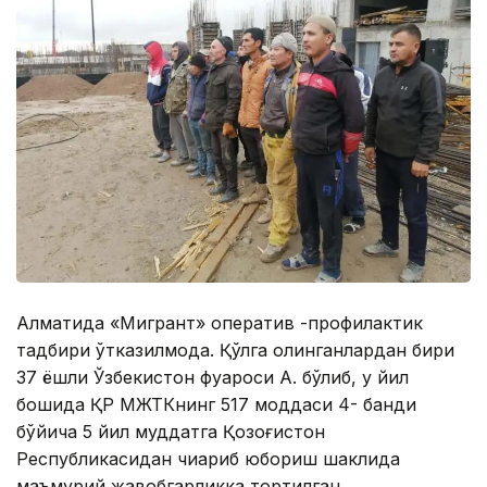
Алматида «Мигрант» оператив -профилактик
тадбири ўтказилмоқда. Қўлга олинганлардан бири
37 ёшли Ўзбекистон фуқароси A. бўлиб, у йил
бошида ҚР МЖТКнинг 517 моддаси 4- банди
бўйича 5 йил муддатга Қозоғистон
Республикасидан чиқариб юбориш шаклида
маъмурий жавобгарликка тортилган.