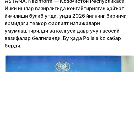
ASTANА. Кazinform — Қозоғистон Республикаси
Ички ишлар вазирлигида кенгайтирилган ҳайъат
йиғилиши бўлиб ўтди, унда 2026 йилнинг биринчи
ярмидаги тезкор фаолият натижалари
умумлаштирилди ва келгуси давр учун асосий
вазифалар белгиланди. Бу ҳақда Polisia.kz хабар
берди.
Фото: ИИВ