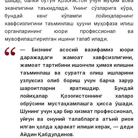
шаҳар, балки бутун Қозоғистон учун муҳим воқеа
эканлигини таъкидлади. Унинг сўзларига кўра,
бундай кенг кўламли лойиҳаларнинг
хавфсизлигини таъминлаш ҳуқуқни муҳофаза қилиш
органларининг юқори профессионал ва
мувофиқлаштирилган ишини талаб қилади.
— Бизнинг асосий вазифамиз юқори
даражадаги жамоат хавфсизлигини,
жамоат тартибини ишончли ҳимоя қилишни
таъминлаш ва суратга олиш ишларини
узлуксиз олиб бориш учун барча зарур
шароитларни яратишдир. Бундай
лойиҳалар Қозоғистоннинг халқаро
обрўсини мустаҳкамлашга ҳисса қўшади.
Шунинг учун ҳар бир хизмат профессионал,
уйғун ва қонуний талабларга қатъий риоя
қилган ҳолда ҳаракат қилиши керак, — деди
Айдин Қабдулдинов.