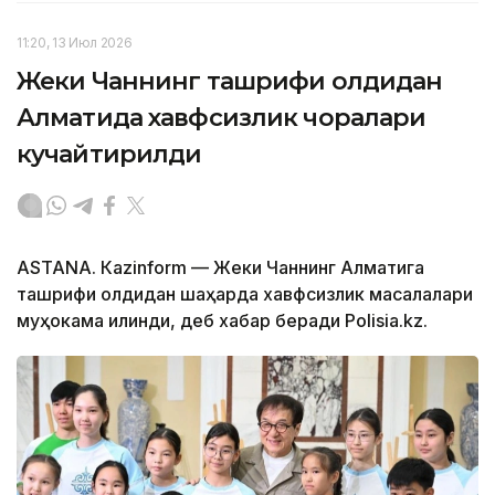
11:20, 13 Июл 2026
Жеки Чаннинг ташрифи олдидан
Алматида хавфсизлик чоралари
кучайтирилди
ASTANА. Кazinform — Жеки Чаннинг Алматига
ташрифи олдидан шаҳарда хавфсизлик масалалари
муҳокама қилинди, деб хабар беради Polisia.kz.