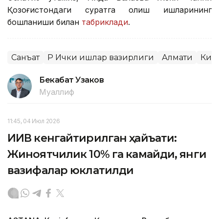
Қозоғистондаги суратга олиш ишларининг
бошланиши билан
табриклади
.
Санъат
ҚР Ички ишлар вазирлиги
Алмати
Киб
Бекабат Узаков
Муаллиф
11:45, 04 Июл 2026
ИИВ кенгайтирилган ҳайъати:
Жиноятчилик 10% га камайди, янги
вазифалар юклатилди