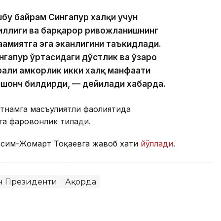
бу байрам Сингапур халқи учун
иллиги ва барқарор ривожланишнинг
аҳамиятга эга эканлигини таъкидлади.
нгапур ўртасидаги дўстлик ва ўзаро
рали ҳамкорлик икки халқ манфаати
ишонч билдирди, — дейилади хабарда.
тнамга масъулиятли фаолиятида
га фаровонлик тилади.
 Қасим-Жомарт Тоқаевга жавоб хати
йўллади
.
он Президенти
Ақорда