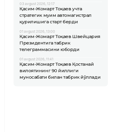
03 avgust 2026, 12:17
Қасим-Жомарт Тоқаев учта
стратегик муҳим автомагистрал
қурилишига старт берди
01 avgust 2026, 13:00
Қасим-Жомарт Тоқаев Швейцария
Президентига табрик
телеграммасини юборди
01 avgust 2026, 11:41
Қасим-Жомарт Тоқаев Қостанай
вилоятининг 90 йиллиги
муносабати билан табрик йўллади