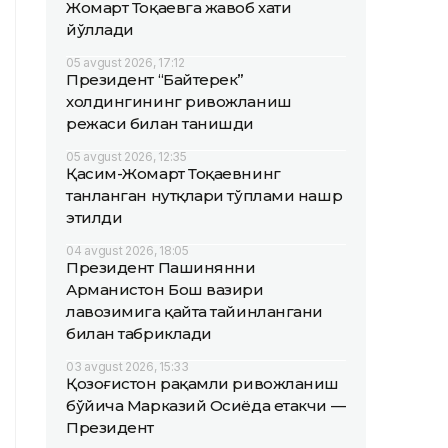
Жомарт Тоқаевга жавоб хати
йўллади
05 avgust 2026, 17:12
Президент “Байтерек”
холдингининг ривожланиш
режаси билан танишди
05 avgust 2026, 12:35
Қасим-Жомарт Тоқаевнинг
танланган нутқлари тўплами нашр
этилди
04 avgust 2026, 18:05
Президент Пашинянни
Арманистон Бош вазири
лавозимига қайта тайинлангани
билан табриклади
03 avgust 2026, 15:33
Қозоғистон рақамли ривожланиш
бўйича Марказий Осиёда етакчи —
Президент