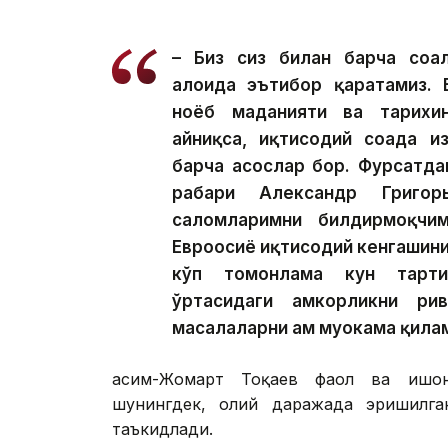
– Биз сиз билан барча соҳа
алоҳида эътибор қаратамиз. 
ноёб маданияти ва тарихин
айниқса, иқтисодий соҳада 
барча асослар бор. Фурсатда
раҳбари Александр Григо
саломларимни билдирмоқчи
Евроосиё иқтисодий кенгашини
кўп томонлама кун тарти
ўртасидаги ҳамкорликни р
масалаларни ҳам муҳокама қила
Қасим-Жомарт Тоқаев фаол ва ишон
шунингдек, олий даражада эришилга
таъкидлади.