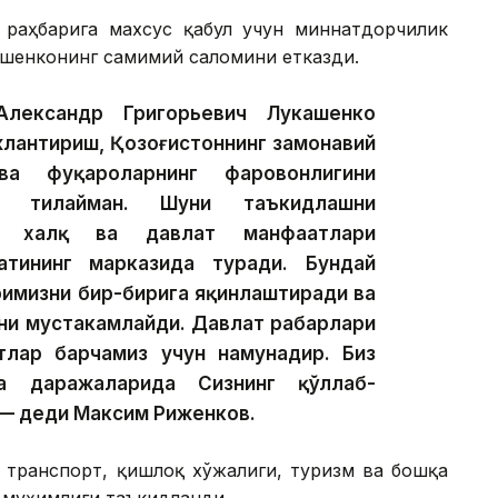
раҳбарига махсус қабул учун миннатдорчилик
шенконинг самимий саломини етказди.
Александр Григорьевич Лукашенко
жлантириш, Қозоғистоннинг замонавий
ва фуқароларнинг фаровонлигини
р тилайман. Шуни таъкидлашни
н, халқ ва давлат манфаатлари
сатининг марказида туради. Бундай
имизни бир-бирига яқинлаштиради ва
ни мустаҳкамлайди. Давлат раҳбарлари
тлар барчамиз учун намунадир. Биз
ча даражаларида Сизнинг қўллаб-
, — деди Максим Риженков.
 транспорт, қишлоқ хўжалиги, туризм ва бошқа