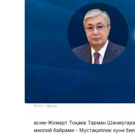
Фото: Ақорда
Қасим-Жомарт Тоқаев Тарман Шанмугара
миллий байрами - Мустақиллик куни бил