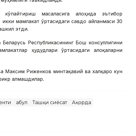
 муҳимлиги таъкидланди.
ни кўпайтириш масаласига алоҳида эътибор
, икки мамлакат ўртасидаги савдо айланмаси 30
ашкил этди.
а Беларусь Республикасининг Бош консуллигини
лакатлар ҳудудлари ўртасидаги алоқаларни
ва Максим Риженков минтақавий ва халқаро кун
фикр алмашдилар.
енти
Қабул
Ташқи сиёсат
Ақорда