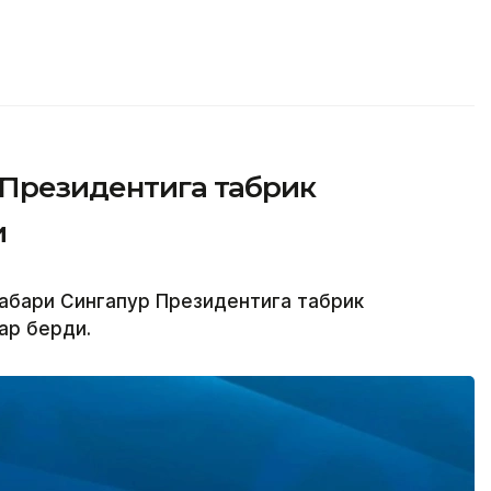
 Президентига табрик
и
аҳбари Сингапур Президентига табрик
ар берди.