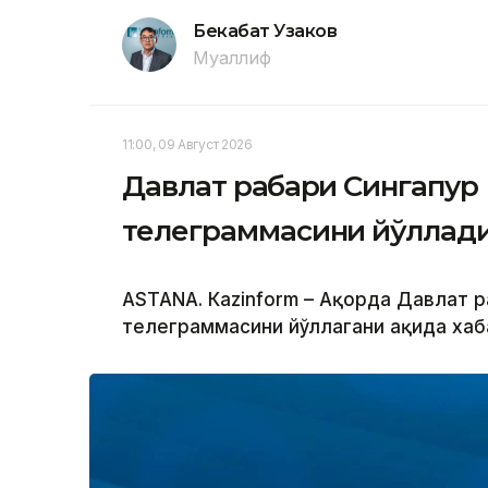
Бекабат Узаков
Муаллиф
11:00, 09 Август 2026
Давлат раҳбари Сингапур
телеграммасини йўллад
ASTANА. Кazinform – Ақорда Давлат р
телеграммасини йўллагани ҳақида хаб