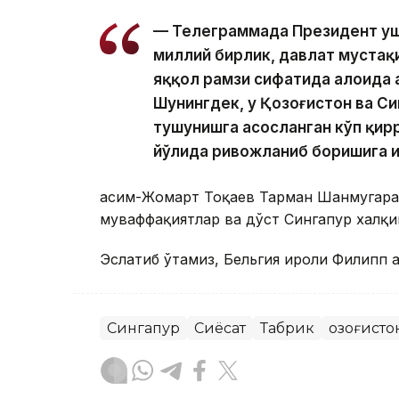
— Телеграммада Президент уш
миллий бирлик, давлат мустақ
яққол рамзи сифатида алоҳида 
Шунингдек, у Қозоғистон ва Си
тушунишга асосланган кўп қир
йўлида ривожланиб боришига 
Қасим-Жомарт Тоқаев Тарман Шанмугара
муваффақиятлар ва дўст Сингапур халқи
Эслатиб ўтамиз, Бельгия Қироли Филипп
Сингапур
Сиёсат
Табрик
Қозоғист