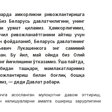
ларда ҳамкорликни ривожлантиришга
Биз Беларусь давлатчилигини, унинг
и ҳурмат қиламиз. Ҳамкорлигимиз,
изчил ривожланаётганини айтиш учун
н фойдаланиб, Беларусь давлатининг
рьевич Лукашенкога энг самимий
ман. Бу йил, май ойида биз Олий
нг йиғилишини ўтказамиз. Ўша пайтда,
бидан ташқари, мамлакатларимиз
ивожлантириш билан боғлиқ бошқа
миз, — деди Давлат раҳбари.
чга асосланган мулоқотни давом эттириш,
н келишувларни амалга ошириш зарурлигини