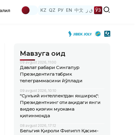
KZ
QZ
РУ
EN
中文
ق ز
ЎЗ
аҳлил
Мавзуга оид
09 avgust 2026, 11:00
Давлат раҳбари Сингапур
Президентига табрик
телеграммасини йўллади
09 avgust 2026, 10:10
"Сунъий интеллектдан яхшироқ":
Президентнинг оти ҳақидаги янги
видео қизғин муҳокама
қилинмоқда
08 avgust 2026, 17:12
Бельгия Қироли Филипп Қасим-