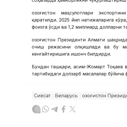
соҳаларда ҳамкорликни чуқурлаштириш
Қозоғистон маҳсулотлари экспорти
қаратилди. 2025 йил натижаларига кўра
фоизга ўсди ва 1,2 миллиард долларни т
Қозоғистон Президенти Алмати шаҳрид
очиш режасини олқишлади ва бу мам
кенгайтиришига ишонч билдирди.
Бундан ташқари, Қасим-Жомарт Тоқаев 
тартибидаги долзарб масалалар бўйича 
Сиёсат
Беларусь
Қозоғистон Презид