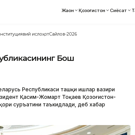
Жаҳон
Қозоғистон
Сиёсат
Т
нституциявий ислоҳот
Сайлов-2026
публикасининг Бош
Беларусь Республикаси ташқи ишлар вазири
езидент Қасим-Жомарт Тоқаев Қозоғистон-
юқори суръатини таъкидлади, деб хабар