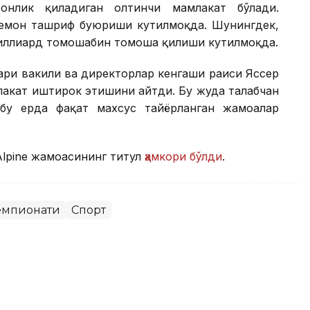
бонлик қиладиган олтинчи мамлакат бўлади.
еҳмон ташриф буюриши кутилмоқда. Шунингдек,
миллиард томошабин томоша қилиши кутилмоқда.
ари вакили ва директорлар кенгаши раиси Яссер
лакат иштирок этишини айтди. Бу жуда талабчан
 бу ерда фақат махсус тайёрланган жамоалар
Alpine жамоасининг титул
ҳамкори бўлди
.
емпионати
Спорт