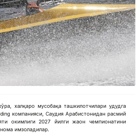
кўра, халқаро мусобақа ташкилотчилари ҳудудга
lding компанияси, Саудия Арабистонидан расмий
ти ҳокимлиги 2027 йилги жаҳон чемпионатини
тнома имзоладилар.