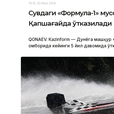
19:15, 30 Июл 2026
Сувдаги «Формула-1» мус
Қапшағайда ўтказилади
QONAEV. Кazinform — Дунёга машҳур «
омборида кейинги 5 йил давомида ўт