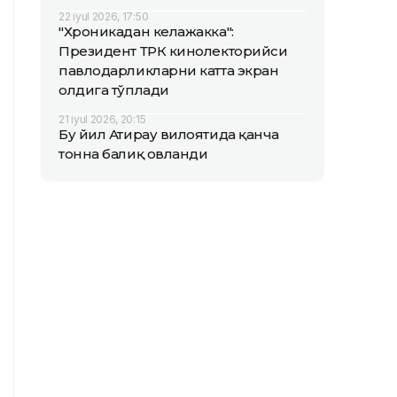
22 iyul 2026, 17:50
"Хроникадан келажакка":
Президент ТРК кинолекторийси
павлодарликларни катта экран
олдига тўплади
21 iyul 2026, 20:15
Бу йил Атирау вилоятида қанча
тонна балиқ овланди