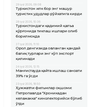
29 iyul 2026, 09:08
Туркистон илк бор энг машҳур
туристик ҳудудлар рўйхатига кирди
28 iyul 2026, 10:36
Туркистондаги қадимий қалъа
қўрғонида тиклаш ишлари олиб
борилмоқда
27 iyul 2026, 11:10
Орол денгизида овланган қандай
балиқ турлари энг кўп экспорт
қилинади
24 iyul 2026, 12:15
Манғистауда қайта ишлаш саноати
39% га ўсди
23 iyul 2026, 18:50
Ҳужжатли фильмлар оқшоми:
Петропавлда "Хроникадан
келажакка" кинолекторийси бўлиб
ўтди