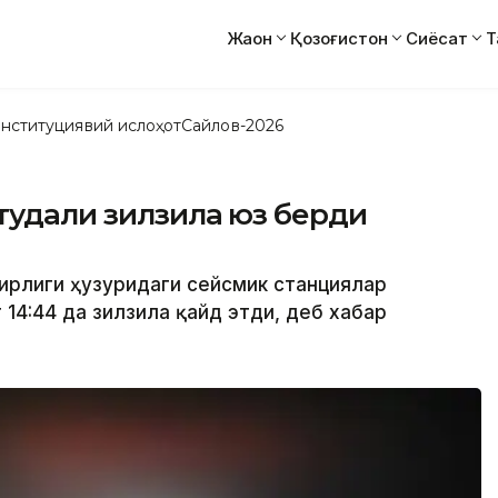
Жаҳон
Қозоғистон
Сиёсат
Т
нституциявий ислоҳот
Сайлов-2026
итудали зилзила юз берди
зирлиги ҳузуридаги сейсмик станциялар
 14:44 да зилзила қайд этди, деб хабар