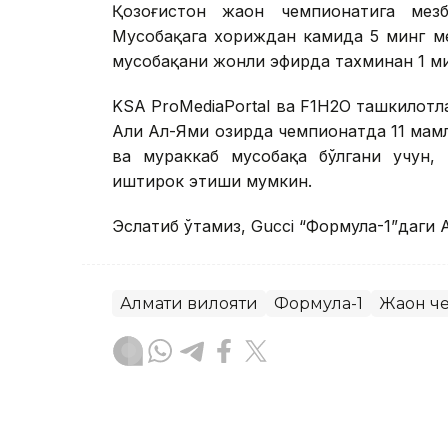
Қозоғистон жаҳон чемпионатига мез
Мусобақага хориждан камида 5 минг м
мусобақани жонли эфирда тахминан 1 
KSA ProMediaPortal ва F1H2O ташкилотл
Али Ал-Ями ҳозирда чемпионатда 11 мам
ва мураккаб мусобақа бўлгани учун,
иштирок этиши мумкин.
Эслатиб ўтамиз, Gucci “Формула-1”даги 
Алмати вилояти
Формула-1
Жаҳон ч
Бекабат Узаков