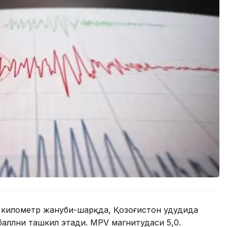
 километр жануби-шарқда, Қозоғистон ҳудудида
 баллни ташкил этади. MPV магнитудаси 5,0.