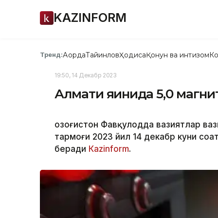
KAZINFORM
Ақорда
Тайинлов
Ҳодиса
Қонун ва интизом
Ко
Тренд:
19:50, 14 Декабр 2023
Алмати яқинида 5,0 магн
Қозоғистон Фавқулодда вазиятлар ва
тармоғи 2023 йил 14 декабр куни соат
беради
Каzinform
.