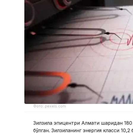
Фото: pexels.com
Зилзила эпицентри Алмати шаҳридан 180
бўлган. Зилзиланинг энергия класси 10,2