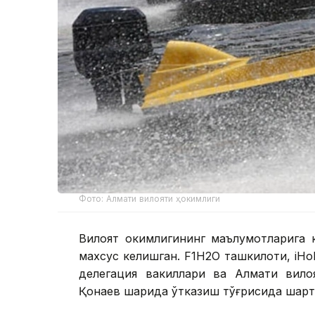
Фото: Алмати вилояти ҳокимлиги
Вилоят ҳокимлигининг маълумотларига 
махсус келишган. F1H2O ташкилоти, iHo
делегация вакиллари ва Алмати вилоя
Қонаев шаҳрида ўтказиш тўғрисида шар