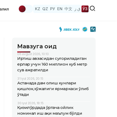
KZ
QZ
РУ
EN
中文
ق ز
ЎЗ
аҳлил
Мавзуга оид
06 avgust 2026, 10:10
Иртиш ҳавзасидан суғориладиган
ерлар учун 160 миллион куб метр
сув ажратилди
31 iyul 2026, 20:15
Астанада дам олиш кунлари
қишлоқ хўжалиги ярмаркаси ўлиб
ўтади
30 iyul 2026, 18:15
Қизилўрдада ўртача ойлик
номинал иш ҳақи маълум бўлди