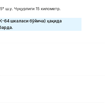
5° ш.у. Чуқурлиги 15 километр.
К-64 шкаласи бўйича) ҳақида
барда.