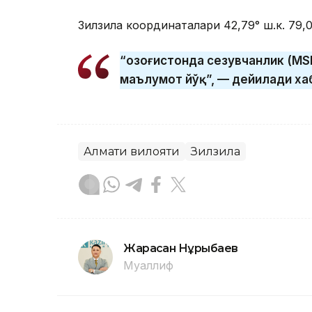
Зилзила координаталари 42,79° ш.к. 79,0
“Қозоғистонда сезувчанлик (МS
маълумот йўқ”, — дейилади ха
Алмати вилояти
Зилзила
Жарасқан Нұрыбаев
Муаллиф