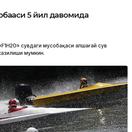
обақаси 5 йил давомида
F1H2O» сувдаги мусобақаси Қапшағай сув
казилиши мумкин.