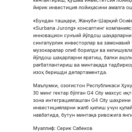
кенгайтириш, қўшма инвеститсия лойиҳа
йирик инвестиция лойиҳасини амалга о
«Бундан ташқари, Жануби-Шарқий Осиён
«Surbana Jurong» консалтинг компанияс
инновацион сунъий йўлдош шаҳарларни
сингапурлик инвесторлар ва замонавий
музокаралар олиб борилди ва келишувла
йўлдош шаҳарларни яратиш, балки аҳол
рағбатлантириш ва минтақада тадбирко
изоҳ беришди департаментда.
Маълумки, Қозоғистон Республикаси Ҳук
30 минг гектар бўлган G4 City махсус и
зона интеграциялашган G4 City шаҳрини
инвестицияларни жалб қилиш учун қулай
навбатида, бутун минтақа ривожига янг
Муаллиф: Серик Сабеков