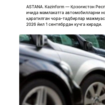
ASTANА. Кazinform — Қозоғистон Рес
ичида мамлакатга автомобилларни н
қаратилган чора-тадбирлар мажмуас
2026 йил 1 сентябрдан кучга киради.