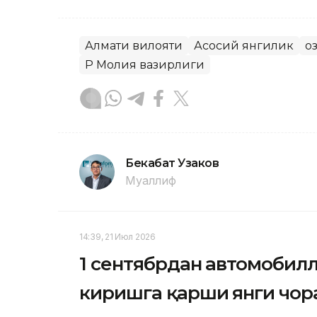
Алмати вилояти
Асосий янгилик
Қ
ҚР Молия вазирлиги
Бекабат Узаков
Муаллиф
14:39, 21 Июл 2026
1 сентябрдан автомобил
киришга қарши янги чор