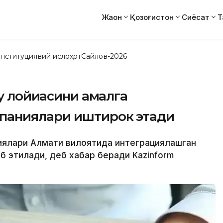
Жаҳон
Қозоғистон
Сиёсат
Т
нституциявий ислоҳот
Сайлов-2026
y лойиҳасини амалга
паниялари иштирок этади
ниялари Алмати вилоятида интеграциялашган
лб этилади, деб хабар беради Kazinform