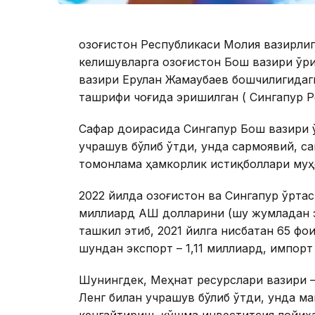
Қозоғистон Республикаси Молия вазирлиг
келишувларга Қозоғистон Бош вазири ўр
вазири Ерулан Жамаубаев бошчилигидаги
ташрифи чоғида эришилган ( Сингапур Р
Сафар доирасида Сингапур Бош вазири 
учрашув бўлиб ўтди, унда сармоявий, с
томонлама ҳамкорлик истиқболлари муҳ
2022 йилда Қозоғистон ва Сингапур ўрта
миллиард АҚШ долларини (шу жумладан э
ташкил этиб, 2021 йилга нисбатан 65 фо
шундан экспорт – 1,11 миллиард, импорт
Шунингдек, Меҳнат ресурслари вазири –
Ленг билан учрашув бўлиб ўтди, унда м