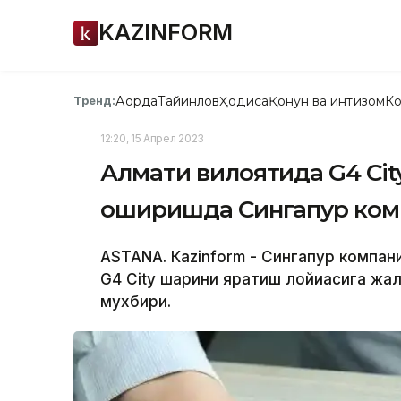
KAZINFORM
Ақорда
Тайинлов
Ҳодиса
Қонун ва интизом
Ко
Тренд:
12:20, 15 Апрел 2023
Алмати вилоятида G4 Cit
оширишда Сингапур ком
ASTANA. Кazinform - Сингапур компа
G4 City шаҳрини яратиш лойиҳасига жа
мухбири.