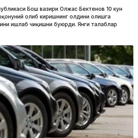
публикаси Бош вазири Олжас Бектенов 10 кун
оқонуний олиб киришнинг олдини олишга
ини ишлаб чиқишни буюрди. Янги талаблар