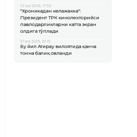
22 iyul 2026, 17:50
"Хроникадан келажакка":
Президент ТРК кинолекторийси
павлодарликларни катта экран
олдига тўплади
21 iyul 2026, 20:15
Бу йил Атирау вилоятида қанча
тонна балиқ овланди