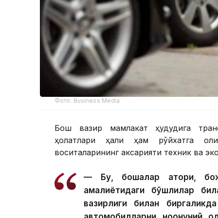
Фото: Business Media
Бош вазир мамлакат ҳудудига тран
ҳолатлари ҳали ҳам рўйхатга оли
воситаларининг аксарияти техник ва эк
— Бу, бошқалар қатори, бож
амалиётидаги бўшлиқлар бил
вазирлиги билан биргаликд
автомобилларни ноқонуний о