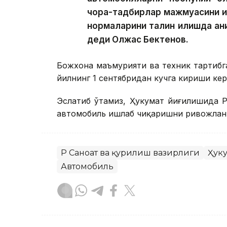
чора-тадбирлар мажмуасини иш
нормаларини талқин қилишда ан
деди Олжас Бектенов.
Божхона маъмурияти ва техник тартиб
йилнинг 1 сентябридан кучга кириши кер
Эслатиб ўтамиз, Ҳукумат йиғилишида Қ
автомобиль ишлаб чиқаришни ривожла
ҚР Саноат ва қурилиш вазирлиги
Ҳук
Автомобиль