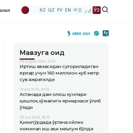
KZ
QZ
РУ
EN
中文
ق ز
ЎЗ
аҳлил
Мавзуга оид
06 avgust 2026, 10:10
Иртиш ҳавзасидан суғориладиган
ерлар учун 160 миллион куб метр
сув ажратилди
31 iyul 2026, 20:15
Астанада дам олиш кунлари
қишлоқ хўжалиги ярмаркаси ўлиб
ўтади
30 iyul 2026, 18:15
Қизилўрдада ўртача ойлик
номинал иш ҳақи маълум бўлди