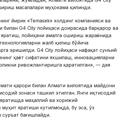
ларини, жумладан, Алмати вилоятида G4 City
шириш масалалари муҳокама қилинди.
инг йирик «Temasek» холдинг компанияси ва
и билан G4 City лойиҳаси доирасида барқарор ва
 яратиш, лойиҳани амалга ошириш жараёнида
 технологияларни жалб қилиш бўйича
рга эришилди. G4 City лойиҳаси нафақат сунъий
ининг ҳаёт сифатини яхшилаш, инновацияларни
рликни ривожлантиришга қаратилган», — дея
умати қарори билан Алмати вилоятида майдони
қтисодий зонаси ташкил этилган. Янги иқтисодий
 яратишда маҳаллий ва хорижий
 муҳит яратиши кутилмоқда, бу эса, ўз
и суръат бағишлайди.