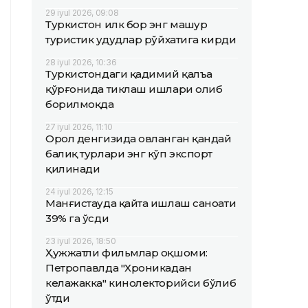
29 iyul 2026, 09:08
Туркистон илк бор энг машҳур
туристик ҳудудлар рўйхатига кирди
28 iyul 2026, 10:36
Туркистондаги қадимий қалъа
қўрғонида тиклаш ишлари олиб
борилмоқда
27 iyul 2026, 11:10
Орол денгизида овланган қандай
балиқ турлари энг кўп экспорт
қилинади
24 iyul 2026, 12:15
Манғистауда қайта ишлаш саноати
39% га ўсди
23 iyul 2026, 18:50
Ҳужжатли фильмлар оқшоми:
Петропавлда "Хроникадан
келажакка" кинолекторийси бўлиб
ўтди