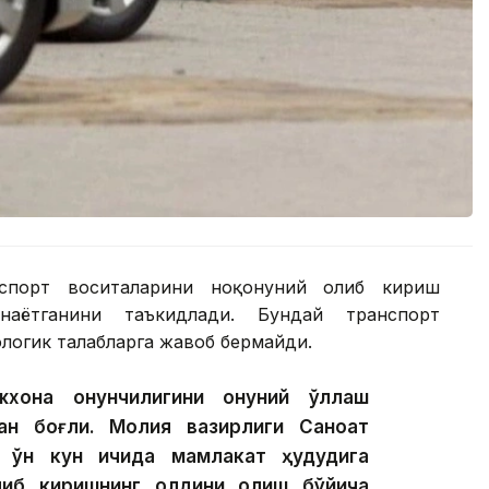
спорт воситаларини ноқонуний олиб кириш
наётганини таъкидлади. Бундай транспорт
ологик талабларга жавоб бермайди.
хона қонунчилигини қонуний қўллаш
ан боғлиқ. Молия вазирлиги Саноат
а ўн кун ичида мамлакат ҳудудига
либ киришнинг олдини олиш бўйича