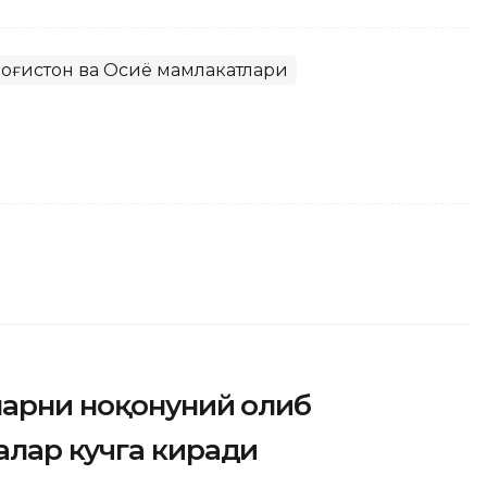
озоғистон ва Осиё мамлакатлари
ларни ноқонуний олиб
алар кучга киради