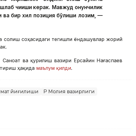
лаб чиқиши керак. Мавжуд қонунчилик
иқ ва бир хил позиция бўлиши лозим, —
га солиш соҳасидаги тегишли ёндашувлар жорий
ак.
Р Саноат ва қурилиш вазири Ерсайин Нағаспаев
нтириш ҳақида
маълум қилди
.
умат йиғилиши
ҚР Молия вазирлиги