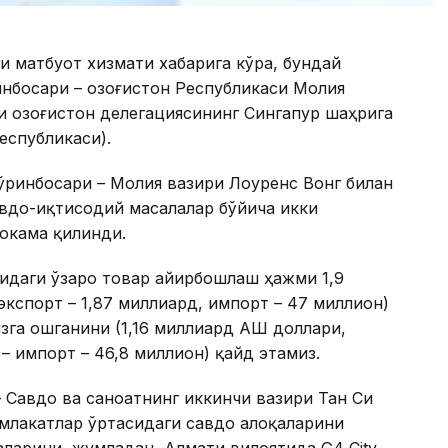
и матбуот хизмати хабарига кўра, бундай
инбосари – Қозоғистон Республикаси Молия
 Қозоғистон делегациясининг Сингапур шаҳрига
еспубликаси).
ўринбосари – Молия вазири Лоуренс Вонг билан
авдо-иқтисодий масалалар бўйича икки
окама қилинди.
сидаги ўзаро товар айирбошлаш ҳажми 1,9
кспорт – 1,87 миллиард, импорт – 47 миллион)
изга ошганини (1,16 миллиард АҚШ доллари,
 – импорт – 46,8 миллион) қайд этамиз.
 Савдо ва саноатнинг иккинчи вазири Тан Си
амлакатлар ўртасидаги савдо алоқаларини