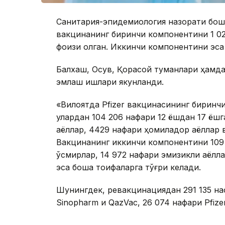
Санитария-эпидемиология назорати бошқ
вакцинанинг биринчи компонентини 1 02
фоизи олган. Иккинчи компонентини эса
Балхаш, Оқсув, Қорасой туманлари ҳамд
эмлаш ишлари якунланди.
«Вилоятда Pfizer вакцинасининг биринч
улардан 104 206 нафари 12 ёшдан 17 ёшг
аёллар, 4429 нафари ҳомиладор аёллар в
Вакцинанинг иккинчи компонентини 109 3
ўсмирлар, 14 972 нафари эмизикли аёлла
эса бошқа тоифаларга тўғри келади.
Шунингдек, ревакцинациядан 291 135 на
Sinopharm и QazVac, 26 074 нафари Pfize