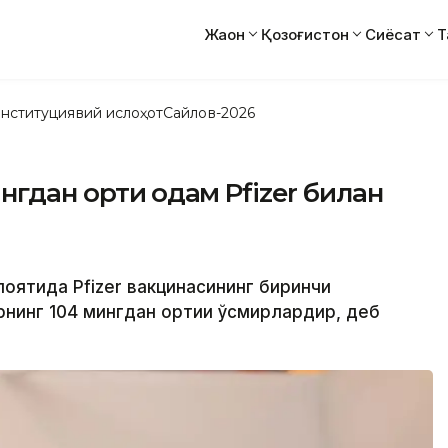
Жаҳон
Қозоғистон
Сиёсат
Т
нституциявий ислоҳот
Сайлов-2026
гдан ортиқ одам Pfizer билан
оятида Pfizer вакцинасининг биринчи
рнинг 104 мингдан ортиғи ўсмирлардир, деб