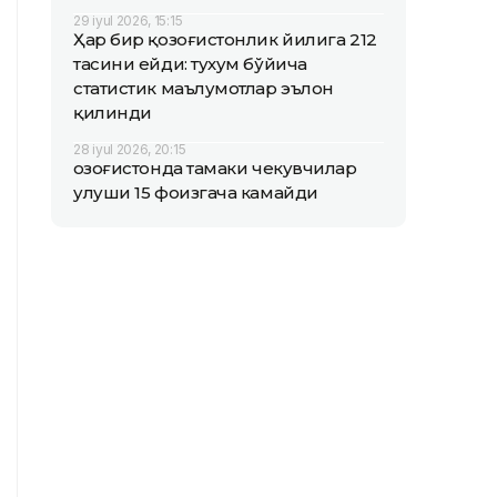
29 iyul 2026, 15:15
Ҳар бир қозоғистонлик йилига 212
тасини ейди: тухум бўйича
статистик маълумотлар эълон
қилинди
28 iyul 2026, 20:15
Қозоғистонда тамаки чекувчилар
улуши 15 фоизгача камайди