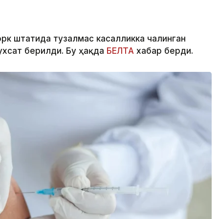
рк штатида тузалмас касалликка чалинган
ухсат берилди. Бу ҳақда
БЕЛТА
хабар берди.