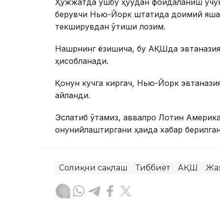
Ҳужжатда ушбу ҳуқуқдан фойдаланиш учун
берувчи Нью-Йорк штатида доимий яшаш
текширувдан ўтиши лозим.
Нашрнинг ёзишича, бу АҚШда эвтаназия бў
ҳисобланади.
Қонун кучга киргач, Нью-Йорк эвтанази
айланди.
Эслатиб ўтамиз, аввалроқ Лотин Америк
қонунийлаштиргани ҳақида хабар берилган
Соғлиқни сақлаш
Тиббиёт
АҚШ
Жа