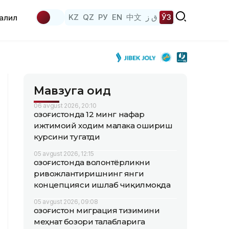
KZ
QZ
РУ
EN
中文
ق ز
ЎЗ
аҳлил
Мавзуга оид
06 avgust 2026, 20:10
Қозоғистонда 12 минг нафар
ижтимоий ходим малака ошириш
курсини тугатди
05 avgust 2026, 12:15
Қозоғистонда волонтёрликни
ривожлантиришнинг янги
концепцияси ишлаб чиқилмоқда
05 avgust 2026, 09:08
Қозоғистон миграция тизимини
меҳнат бозори талабларига