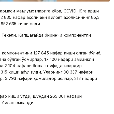
армаси маълумотларига кўра, COVID-19га қарши
2 830 нафар аҳоли ёки вилоят аҳолисининг 85,3
 952 635 киши олди.
а Текели, Қапшағайда биринчи компонентли
и компонентини 127 845 нафар киши олган бўлиб,
ача бўлган ўсмирлар, 17 106 нафари эмизикли
а 2 104 нафари бошқа тоифадагилардир.
15 киши қабул қилди. Уларнинг 90 337 нафари
р, 3 793 нафари ҳомиладор аёллар, 213 нафари
фар киши ўтди, шундан 265 061 нафари
r билан эмланди.