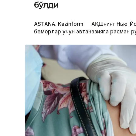
бўлди
ASTANA. Kazinform — АҚШнинг Нью-Йо
беморлар учун эвтаназияга расман р