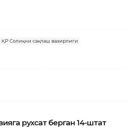
ҚР Соғлиқни сақлаш вазирлиги
ияга рухсат берган 14-штат