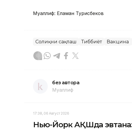
Муаллиф: Еламан Турисбеков
Соғлиқни сақлаш
Тиббиёт
Вакцина
без автора
Муаллиф
17:38, 06 Август 2026
Нью-Йорк АҚШда эвтаназ