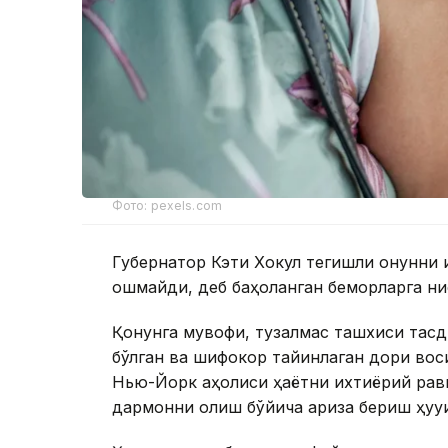
Фото: pexels.com
Губернатор Кэти Хокул тегишли қонунни
ошмайди, деб баҳоланган беморларга нис
Қонунга мувофиқ, тузалмас ташхиси тасди
бўлган ва шифокор тайинлаган дори воси
Нью-Йорк аҳолиси ҳаётни ихтиёрий рав
дармонни олиш бўйича ариза бериш ҳуқуқи