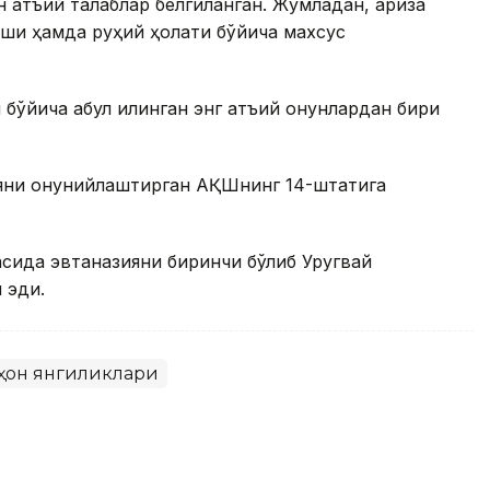
 қатъий талаблар белгиланган. Жумладан, ариза
и ҳамда руҳий ҳолати бўйича махсус
йича қабул қилинган энг қатъий қонунлардан бири
яни қонунийлаштирган АҚШнинг 14-штатига
асида эвтаназияни биринчи бўлиб Уругвай
 эди.
ҳон янгиликлари