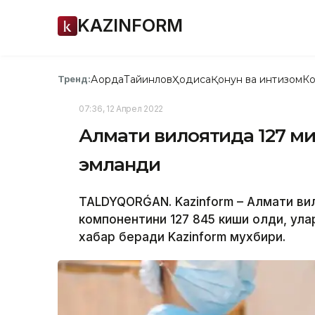
KAZINFORM
Ақорда
Тайинлов
Ҳодиса
Қонун ва интизом
Ко
Тренд:
07:36, 12 Апрел 2022
Алмати вилоятида 127 мин
эмланди
TALDYQORǴAN. Kazinform – Алмати вил
компонентини 127 845 киши олди, ула
хабар беради Kazinform мухбири.