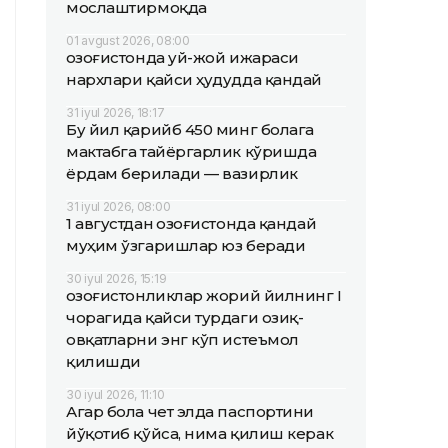
мослаштирмоқда
01 avgust 2026, 08:00
Қозоғистонда уй-жой ижараси
нархлари қайси ҳудудда қандай
31 iyul 2026, 18:17
Бу йил қарийб 450 минг болага
мактабга тайёргарлик кўришда
ёрдам берилади — вазирлик
31 iyul 2026, 08:00
1 августдан Қозоғистонда қандай
муҳим ўзгаришлар юз беради
30 iyul 2026, 15:19
Қозоғистонликлар жорий йилнинг I
чорагида қайси турдаги озиқ-
овқатларни энг кўп истеъмол
қилишди
30 iyul 2026, 11:10
Агар бола чет элда паспортини
йўқотиб қўйса, нима қилиш керак