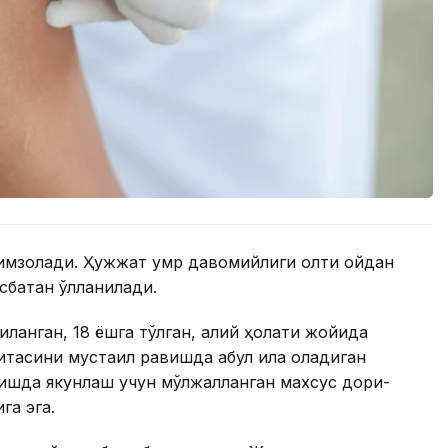
 имзолади. Ҳужжат умр давомийлиги олти ойдан
батан қўлланилади.
қланган, 18 ёшга тўлган, ақлий ҳолати жойида
тасини мустақил равишда қабул қила оладиган
ишда якунлаш учун мўлжалланган махсус дори-
га эга.