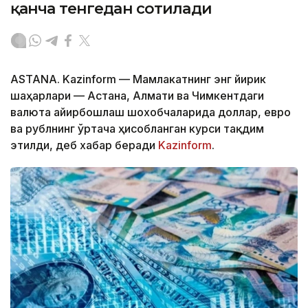
қанча тенгедан сотилади
ASTANA. Kazinform — Мамлакатнинг энг йирик
шаҳарлари — Астана, Алмати ва Чимкентдаги
валюта айирбошлаш шохобчаларида доллар, евро
ва рублнинг ўртача ҳисобланган курси тақдим
этилди, деб хабар беради
Kazinform
.