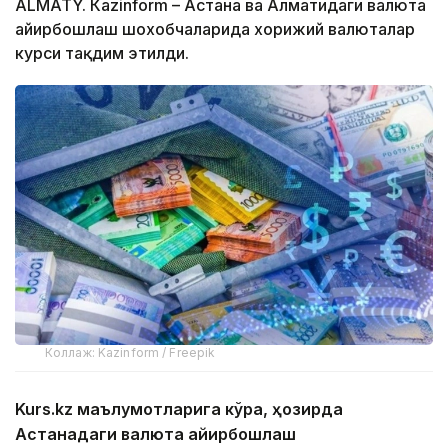
ALMATY. Кazinform – Астана ва Алматидаги валюта
айирбошлаш шохобчаларида хорижий валюталар
курси тақдим этилди.
Коллаж: Kazinform / Freepik
Kurs.kz маълумотларига кўра, ҳозирда
Астанадаги валюта айирбошлаш