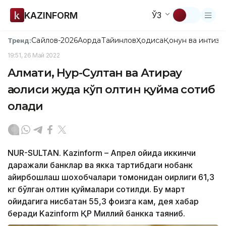
KAZINFORM
ЎЗ
Сайлов-2026
Ақорда
Тайинлов
Ҳодиса
Қонун ва интизо
Тренд:
19:51, 26 Май 2022
Алмати, Нур-Султан ва Атирау
аҳолиси жуда кўп олтин қуйма сотиб
олади
NUR-SULTAN. Kazinform – Апрел ойида иккинчи
даражали банклар ва якка тартибдаги нобанк
айирбошлаш шохобчалари томонидан оғирлиги 61,3
кг бўлган олтин қуймалари сотилди. Бу март
ойидагига нисбатан 55,3 фоизга кам, дея хабар
беради Kazinform ҚР Миллий банкка таяниб.