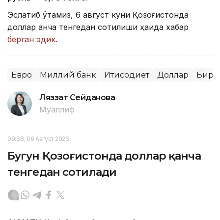
Эслатиб ўтамиз, 6 август куни Қозоғистонда
доллар қанча тенгедан сотилиши ҳақида хабар
берган эдик.
Евро
Миллий банк
Иқтисодиёт
Доллар
Бирж
Ляззат Сейданова
Муаллиф
09:38, 06 Август 2026
Бугун Қозоғистонда доллар қанча
тенгедан сотилади