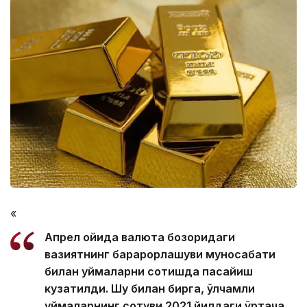
«
Апрел ойида валюта бозоридаги
вазиятнинг барқарорлашуви муносабати
билан қуймаларни сотишда пасайиш
кузатилди. Шу билан бирга, ўлчамли
қуймаларнинг сотуви 2021 йилдаги ўртача