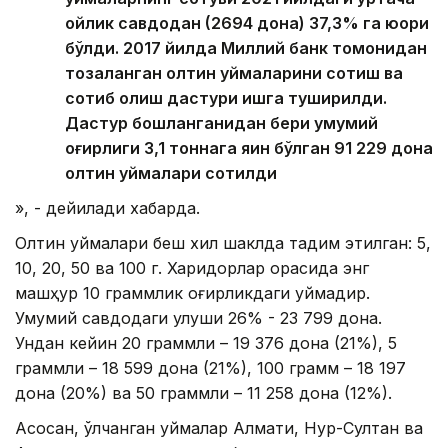
ойлик савдодан (2694 дона) 37,3% га юқори
бўлди. 2017 йилда Миллий банк томонидан
тозаланган олтин қуймаларини сотиш ва
сотиб олиш дастури ишга туширилди.
Дастур бошланганидан бери умумий
оғирлиги 3,1 тоннага яқин бўлган 91 229 дона
олтин қуймалари сотилди
», - дейилади хабарда.
Олтин қуймалари беш хил шаклда тақдим этилган: 5,
10, 20, 50 ва 100 г. Харидорлар орасида энг
машҳур 10 граммлик оғирликдаги қуймадир.
Умумий савдодаги улуши 26% - 23 799 дона.
Ундан кейин 20 граммли – 19 376 дона (21%), 5
граммли – 18 599 дона (21%), 100 грамм – 18 197
дона (20%) ва 50 граммли – 11 258 дона (12%).
Aсосан, ўлчанган қуймалар Алмати, Нур-Султан ва