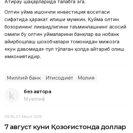
Aтирау шаҳарларида талабга эга.
Олтин қуйма ишончли инвестиция воситаси
сифатида ҳаракат қилиши мумкин. Қуйма олтин
бозорининг ликвидлигини таъминлашнинг асосий
омили бу олтин қуймаларини банклар ва нобанк
айирбошлаш шохобчалари томонидан мижозга
«кун давомида» пул тўлаган ҳолда қайтариб олиш
имкониятидир.
Миллий банк
Иқтисодиёт
Молия
без автора
Муаллиф
09:36, 07 Август 2026
7 август куни Қозоғистонда доллар