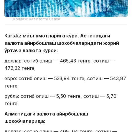
Коллаж: Kazinform/ Canva
Kurs.kz маълумотларига кўра, Астанадаги
валюта айирбошлаш шохобчаларидаги жорий
ўртача валюта курси:
доллар: сотиб олиш — 465,43 тенге, сотиш —
472,32 тенге;
евро: сотиб олиш — 533,94 тенге, сотиш — 543,87
тенге;
рубль: сотиб олиш — 5,50 тенге, сотиш — 5,70
тенге.
Алматидаги валюта айирбошлаш
шохобчаларида:
доллар: сотиб олиш — 468, 64 тенге, сотиш —