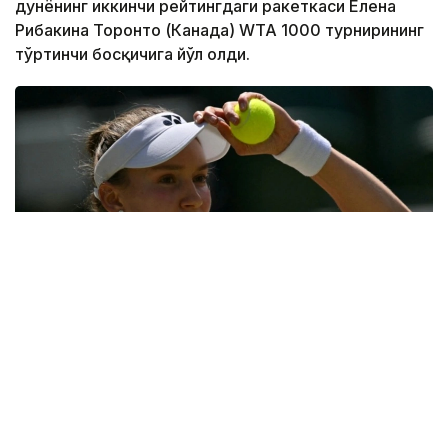
дунёнинг иккинчи рейтингдаги ракеткаси Елена
Рибакина Торонто (Канада) WТА 1000 турнирининг
тўртинчи босқичига йўл олди.
Фото: ҚТФ
Қозоғистонлик теннисчи учинчи босқичда дунёнинг
31-ракеткаси, америкалик Энн Лига қарши ўз