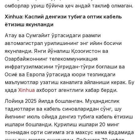
омборлар қуриш бўйича ҳеч қандай таклиф олмаган.
Xinhuа: Каспий денгизи тубига оптик кабель
ётқизиш якунланди
Ақтау ва Сумгайит ўртасидаги рақамли
автомагистрал қурилишининг энг қийин босқичи
якунланди. Янги йўналиш Қозоғистон ва
Озарбайжоннинг телекоммуникация
инфратузилмасини тўғридан-тўғри боғлаши ва
Осиё ва Европа ўртасида юқори тезликдаги
маълумотлар узатиш каналига айланиши керак. Бу
ҳақда
Xinhua
ахборот агентлиги хабар берди.
Лойиҳа 2025 йилда бошланган. Муҳандислик
тадқиқотлари ва кабель синовларидан сўнг, шу
йилнинг июль ойида денгиз тубига кабель ётқизиш
ишлари бошланди. Қурилиш ишлари 20 минг
тоннадан ортиқ сиғимга эга махсус кема ёрдамида
куну тун амалга оширилди. Лойиҳага 70 нафар