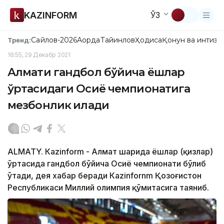
KAZINFORM
ЎЗ
Сайлов-2026
Ақорда
Тайинлов
Ҳодиса
Қонун ва интизо
Тренд:
16:55, 29 Декабр 2021
Алмати гандбол бўйича ёшлар
ўртасидаги Осиё чемпионатига
мезбонлик қилади
ALMATY. Кazinform - Алмат шаҳрида ёшлар (қизлар)
ўртасида гандбол бўйича Осиё чемпионати бўлиб
ўтади, дея хабар беради Кazinfornm Қозоғистон
Республикаси Миллий олимпия қўмитасига таяниб.