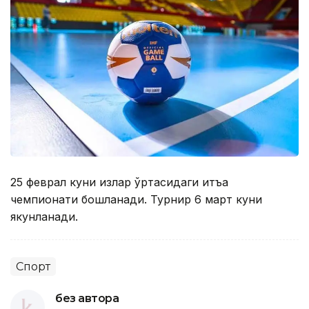
25 феврал куни қизлар ўртасидаги қитъа
чемпионати бошланади. Турнир 6 март куни
якунланади.
Спорт
без автора