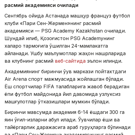
расмий академияси очилади
Сентябрь ойида Астанада машҳур француз футбол
клуби «Пари Сен-Жермен»нинг расмий
академияси — PSG Academy Kazakhstan очилади.
Шундай қилиб, Қозоғистон PSG Academyнинг
халқаро тармоғига қўшилган 24-мамлакатга
айланади. Ушбу маълумотлар жаҳон нашрларида
ва клубнинг расмий
веб-сайтида
эълон қилинди.
Академиянинг биринчи ўқув маркази пойтахтдаги
Air Arena спорт мажмуасида жойлашган бўлади.
Ёш спортчилар FIFA талабларига жавоб берадиган
ёпиқ футбол майдонида йил давомида узлуксиз
машғулотлар ўтказишлари мумкин бўлади.
Биринчи мавсумда академия 6-14 ёшдаги 300 га
яқин ўғил-қизларни қабул қилади. Ўқувчилар ёши ва
тайёргарлик даражасига қараб гуруҳларга бўлинади
ва «Пари Сен-Жермен» академиясининг расмий