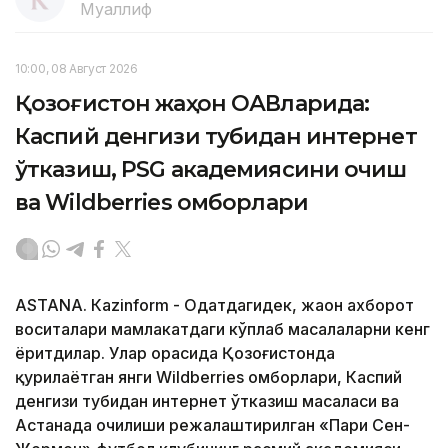
Муаллиф
10:00, 08 Август 2026
Қозоғистон жаҳон ОАВларида:
Каспий денгизи тубидан интернет
ўтказиш, PSG академиясини очиш
ва Wildberries омборлари
ASTANА. Кazinform - Одатдагидек, жаҳон ахборот
воситалари мамлакатдаги кўплаб масалаларни кенг
ёритдилар. Улар орасида Қозоғистонда
қурилаётган янги Wildberries омборлари, Каспий
денгизи тубидан интернет ўтказиш масаласи ва
Астанада очилиши режалаштирилган «Пари Сен-