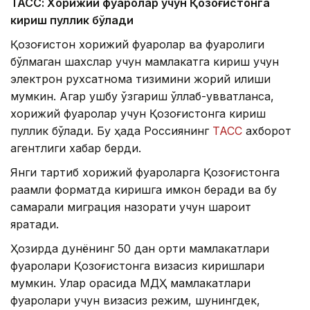
ТАСС: Хорижий фуқаролар учун Қозоғистонга
кириш пуллик бўлади
Қозоғистон хорижий фуқаролар ва фуқаролиги
бўлмаган шахслар учун мамлакатга кириш учун
электрон рухсатнома тизимини жорий қилиши
мумкин. Агар ушбу ўзгариш қўллаб-қувватланса,
хорижий фуқаролар учун Қозоғистонга кириш
пуллик бўлади. Бу ҳақда Россиянинг
ТАСС
ахборот
агентлиги хабар берди.
Янги тартиб хорижий фуқароларга Қозоғистонга
рақамли форматда киришга имкон беради ва бу
самарали миграция назорати учун шароит
яратади.
Ҳозирда дунёнинг 50 дан ортиқ мамлакатлари
фуқаролари Қозоғистонга визасиз киришлари
мумкин. Улар орасида МДҲ мамлакатлари
фуқаролари учун визасиз режим, шунингдек,