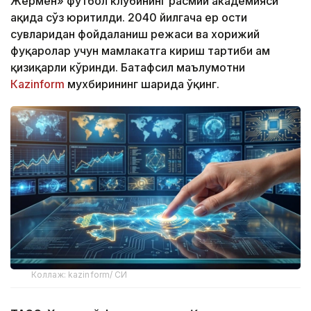
Жермен» футбол клубининг расмий академияси
ҳақида сўз юритилди. 2040 йилгача ер ости
сувларидан фойдаланиш режаси ва хорижий
фуқаролар учун мамлакатга кириш тартиби ҳам
қизиқарли кўринди. Батафсил маълумотни
Кazinform
мухбирининг шарҳида ўқинг.
Коллаж: kazinform/ СИ