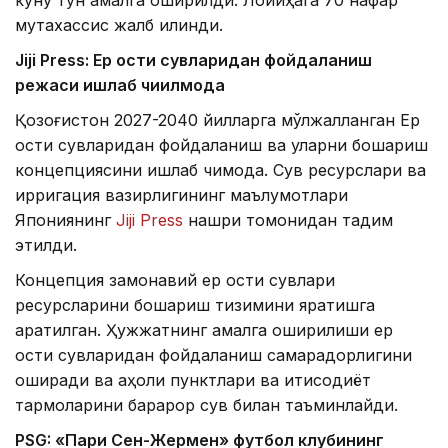
мутахассис жалб қилинди.
Jiji Press: Ер ости сувларидан фойдаланиш
режаси ишлаб чиқилмоқда
Қозоғистон 2027-2040 йилларга мўлжалланган Ер
ости сувларидан фойдаланиш ва уларни бошқариш
концепциясини ишлаб чиқмоқда. Сув ресурслари ва
ирригация вазирлигининг маълумотлари
Япониянинг
Jiji Press
нашри томонидан тақдим
этилди.
Концепция замонавий ер ости сувлари
ресурсларини бошқариш тизимини яратишга
қаратилган. Ҳужжатнинг амалга оширилиши ер
ости сувларидан фойдаланиш самарадорлигини
оширади ва аҳоли пунктлари ва иқтисодиёт
тармоқларини барқарор сув билан таъминлайди.
PSG: «Пари Сен-Жермен» футбол клубининг