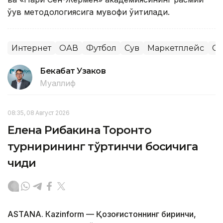
ўқув методологиясига мувофиқ ўқитилади.
Интернет
ОАВ
Футбол
Сув
Маркетплейс
Сп
Бекабат Узаков
Муаллиф
08:35, 08 Август 2026
Елена Рибакина Торонто
турнирининг тўртинчи босқичига
чиқди
ASTANА. Кazinform — Қозоғистоннинг биринчи,