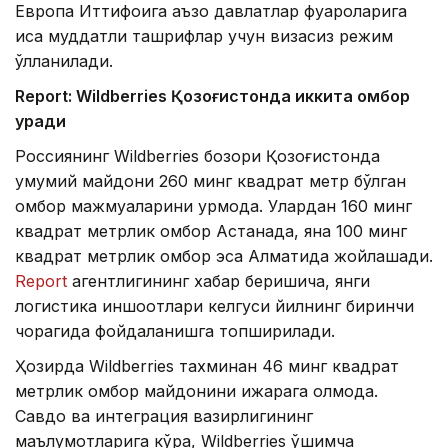
Европа Иттифоқига аъзо давлатлар фуқароларига
қисқа муддатли ташрифлар учун визасиз режим
қўлланилади.
Report: Wildberries Қозоғистонда иккита омбор
қуради
Россиянинг Wildberries бозори Қозоғистонда
умумий майдони 260 минг квадрат метр бўлган
омбор мажмуаларини қурмоқда. Улардан 160 минг
квадрат метрлик омбор Астанада, яна 100 минг
квадрат метрлик омбор эса Алматида жойлашади.
Report
агентлигининг хабар беришича, янги
логистика иншоотлари келгуси йилнинг биринчи
чорагида фойдаланишга топширилади.
Ҳозирда Wildberries тахминан 46 минг квадрат
метрлик омбор майдонини ижарага олмоқда.
Савдо ва интеграция вазирлигининг
маълумотларига кўра, Wildberries қўшимча