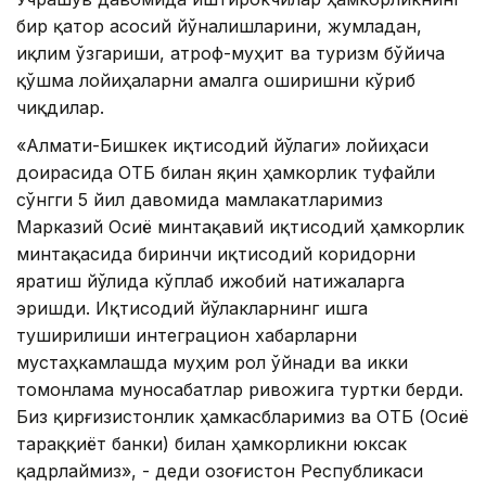
бир қатор асосий йўналишларини, жумладан,
иқлим ўзгариши, атроф-муҳит ва туризм бўйича
қўшма лойиҳаларни амалга оширишни кўриб
чиқдилар.
«Алмати-Бишкек иқтисодий йўлаги» лойиҳаси
доирасида ОТБ билан яқин ҳамкорлик туфайли
сўнгги 5 йил давомида мамлакатларимиз
Марказий Осиё минтақавий иқтисодий ҳамкорлик
минтақасида биринчи иқтисодий коридорни
яратиш йўлида кўплаб ижобий натижаларга
эришди. Иқтисодий йўлакларнинг ишга
туширилиши интеграцион хабарларни
мустаҳкамлашда муҳим рол ўйнади ва икки
томонлама муносабатлар ривожига туртки берди.
Биз қирғизистонлик ҳамкасбларимиз ва ОТБ (Осиё
тараққиёт банки) билан ҳамкорликни юксак
қадрлаймиз», - деди Қозоғистон Республикаси