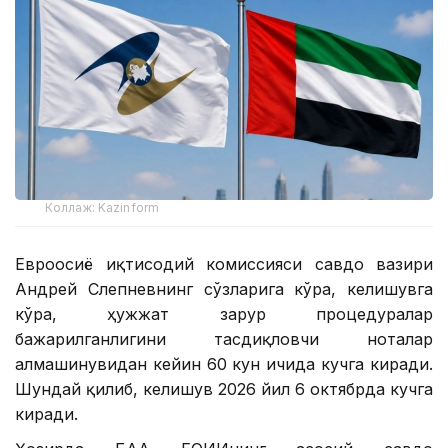
Коллаж: Kazinform
Евроосиё иқтисодий комиссияси савдо вазири
Андрей Слепневнинг сўзларига кўра, келишувга
кўра, ҳужжат зарур процедуралар
бажарилганлигини тасдиқловчи ноталар
алмашинувидан кейин 60 кун ичида кучга киради.
Шундай қилиб, келишув 2026 йил 6 октябрда кучга
киради.