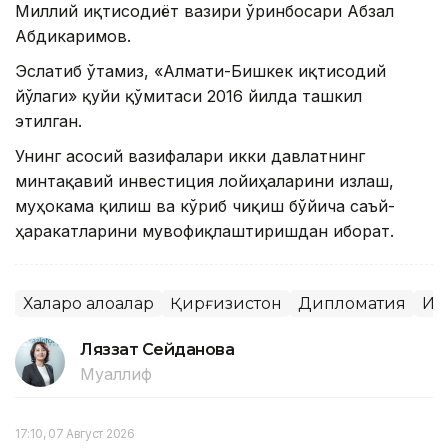
Миллий иқтисодиёт вазири ўринбосари Абзал
Абдикаримов.
Эслатиб ўтамиз, «Алмати-Бишкек иқтисодий
йўлаги» қуйи қўмитаси 2016 йилда ташкил
этилган.
Унинг асосий вазифалари икки давлатнинг
минтақавий инвестиция лойиҳаларини излаш,
муҳокама қилиш ва кўриб чиқиш бўйича саъй-
ҳаракатларини мувофиқлаштиришдан иборат.
Халқаро алоқалар
Қирғизистон
Дипломатия
Иқ
Ляззат Сейданова
Муаллиф
17:10, 07 Август 2026