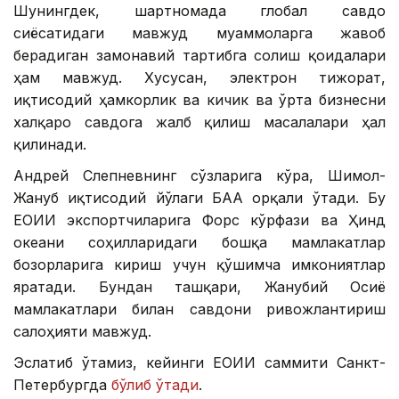
Шунингдек, шартномада глобал савдо
сиёсатидаги мавжуд муаммоларга жавоб
берадиган замонавий тартибга солиш қоидалари
ҳам мавжуд. Хусусан, электрон тижорат,
иқтисодий ҳамкорлик ва кичик ва ўрта бизнесни
халқаро савдога жалб қилиш масалалари ҳал
қилинади.
Андрей Слепневнинг сўзларига кўра, Шимол-
Жануб иқтисодий йўлаги БАА орқали ўтади. Бу
ЕОИИ экспортчиларига Форс кўрфази ва Ҳинд
океани соҳилларидаги бошқа мамлакатлар
бозорларига кириш учун қўшимча имкониятлар
яратади. Бундан ташқари, Жанубий Осиё
мамлакатлари билан савдони ривожлантириш
салоҳияти мавжуд.
Эслатиб ўтамиз, кейинги ЕОИИ саммити Санкт-
Петербургда
бўлиб ўтади
.