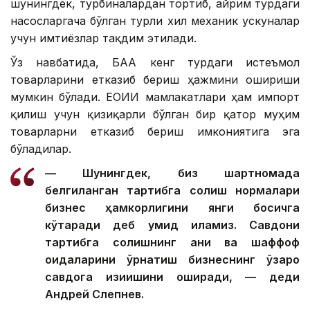
шунингдек, турбиналардан тортиб, айрим турдаги
насосларгача бўлган турли хил механик ускуналар
учун имтиёзлар тақдим этилади.
Ўз навбатида, БАА кенг турдаги истеъмол
товарларини етказиб бериш ҳажмини ошириши
мумкин бўлади. ЕОИИ мамлакатлари ҳам импорт
қилиш учун қизиқарли бўлган бир қатор муҳим
товарларни етказиб бериш имкониятига эга
бўладилар.
— Шунингдек, биз шартномада
белгиланган тартибга солиш нормалари
бизнес ҳамкорлигини янги босқичга
кўтаради деб умид қиламиз. Савдони
тартибга солишнинг аниқ ва шаффоф
қоидаларини ўрнатиш бизнеснинг ўзаро
савдога қизиқишини оширади, — деди
Андрей Слепнев.