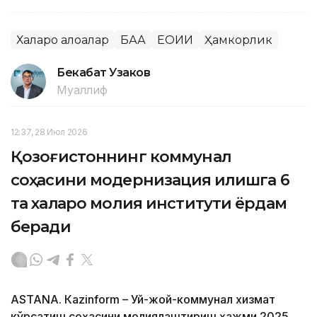
Халқаро алоқалар
БАА
ЕОИИ
Ҳамкорлик
Бекабат Узаков
Муаллиф
12:37, 28 Июл 2026
Қозоғистоннинг коммунал
соҳасини модернизация қилишга 6
та халқаро молия институти ёрдам
беради
ASTANА. Кazinform – Уй-жой-коммунал хизмат
кўрсатиш соҳасини молиялаштириш ҳажми 2025