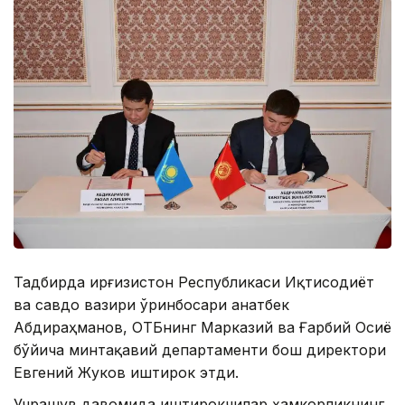
Тадбирда Қирғизистон Республикаси Иқтисодиёт
ва савдо вазири ўринбосари Қанатбек
Абдираҳманов, ОТБнинг Марказий ва Ғарбий Осиё
бўйича минтақавий департаменти бош директори
Евгений Жуков иштирок этди.
Учрашув давомида иштирокчилар ҳамкорликнинг