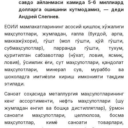
савдо айланмаси камида 5-6 миллиард
долларга ошишини кутмоқдамиз, — деди
Андрей Слепнев.
ЕОИИ мамлакатларининг асосий қишлоқ хўжалиги
маҳсулотлари, жумладан, ғалла (буғдой, арпа,
маккажўхори), гўшт (мол гўшти, қўй гўшти,
субмаҳсулотлар), парранда гўшти, тухум,
қуритилган сабзавотлар (нўхат, ловия, ясмиқ,
ловия), ўсимлик ёғи, сут маҳсулотлари, қандолат
маҳсулотлари, минерал сув, мураббо ва
шоколадга имтиёзли кириш имконияти тақдим
этилади.
Саноат соҳасида металлургия маҳсулотларининг
кенг ассортименти, нефть маҳсулотлари (шу
жумладан енгил ва бошқа дистиллятлар), ўрмон
саноати маҳсулотлари, целлюлоза, босма
маҳсулотлар, кимё саноати товарлари,