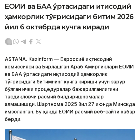
ЕОИИ ва БАА ўртасидаги иқтисодий
ҳамкорлик тўғрисидаги битим 2026
йил 6 октябрда кучга киради
ASTANА. Кazinform — Евроосиё иқтисодий
комиссияси ва Бирлашган Араб Амирликлари ЕОИИ
ва БАА ўртасидаги иқтисодий ҳамкорлик
тўғрисидаги битимнинг кучга кириши учун зарур
бўлган ички процедуралар бажарилганлигини
тасдиқловчи расмий билдиришномалар
алмашишди. Шартнома 2025 йил 27 июнда Минскда
имзоланган. Бу ҳақда ЕОИИ расмий веб-сайти хабар
берди.