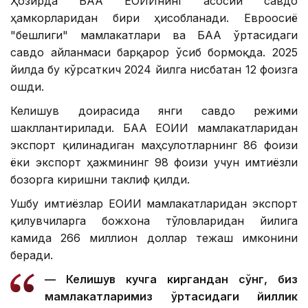
Ҳозирда БАА ЕОИИнинг асосий савдо
ҳамкорларидан бири ҳисобланади. Евроосиё
"бешлиги" мамлакатлари ва БАА ўртасидаги
савдо айланмаси барқарор ўсиб бормоқда. 2025
йилда бу кўрсаткич 2024 йилга нисбатан 12 фоизга
ошди.
Келишув доирасида янги савдо режими
шакллантирилади. БАА ЕОИИ мамлакатларидан
экспорт қилинадиган маҳсулотларнинг 86 фоизи
ёки экспорт ҳажмининг 98 фоизи учун имтиёзли
бозорга киришни таклиф қилди.
Ушбу имтиёзлар ЕОИИ мамлакатларидан экспорт
қилувчиларга божхона тўловларидан йилига
камида 266 миллион доллар тежаш имконини
беради.
— Келишув кучга киргандан сўнг, биз
мамлакатларимиз ўртасидаги йиллик