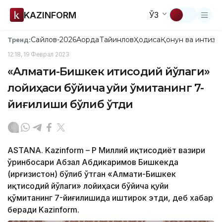
KAZINFORM
ЎЗ
Сайлов-2026
Ақорда
Тайинлов
Ҳодиса
Қонун ва интизо
Тренд:
12:18, 19 Феврал 2023
«Алмати-Бишкек иқтисодий йўлаги»
лойиҳаси бўйича қуйи қўмитанинг 7-
йиғилиши бўлиб ўтди
ASTANA. Kazinform – ҚР Миллий иқтисодиёт вазири
ўринбосари Абзал Абдикаримов Бишкекда
(Қирғизистон) бўлиб ўтган «Алмати-Бишкек
иқтисодий йўлаги» лойиҳаси бўйича қуйи
қўмитанинг 7-йиғилишида иштирок этди, деб хабар
беради Kazinform.