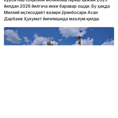
йилдан 2026 йилгача икки баравар ошди. Бу ҳақда
Миллий иқтисодиёт вазири ўринбосари Асан
Дарбаев Ҳукумат йиғилишида маълум қилди.
Фото: Ҳукумат
Вазир ўринбосарининг сўзларига кўра, бу