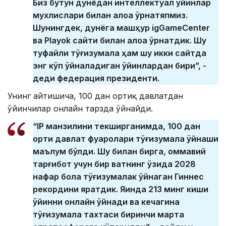
Биз бутун дунёдан интеллектуал ўйинлар
мухлислари билан алоқа ўрнатяпмиз.
Шунингдек, дунёга машҳур igGameCenter
ва Playok сайти билан алоқа ўрнатдик. Шу
туфайли тўғизқумалақ ҳам шу икки сайтда
энг кўп ўйналадиган ўйинлардан бири”, -
деди федерация президенти.
Унинг айтишича, 100 дан ортиқ давлатдан
ўйинчилар онлайн тарзда ўйнайди.
“IP манзилини текширганимда, 100 дан
ортиқ давлат фуқаролари тўғизқумалақ ўйнаши
маълум бўлди. Шу билан бирга, оммавий
тарғибот учун бир вақтнинг ўзида 2028
нафар бола тўғизқумалакқ ўйнаган Гиннес
рекордини яратдик. Яқинда 213 минг киши
ўйинни онлайн ўйнади ва кечагина
тўғизқумалақ тахтаси биринчи марта