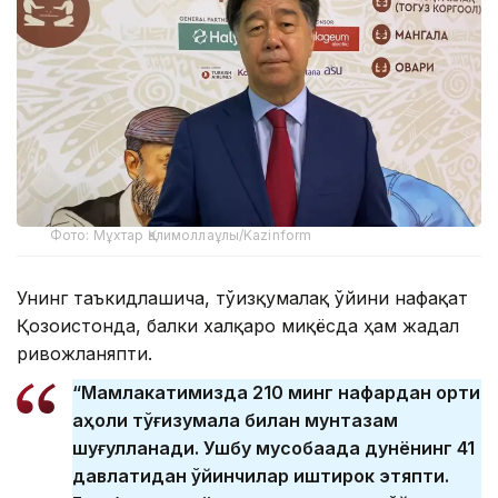
Фото: Мұхтар Қалимоллаұлы/Kazinform
Унинг таъкидлашича, тўғизқумалақ ўйини нафақат
Қозоғистонда, балки халқаро миқёсда ҳам жадал
ривожланяпти.
“Мамлакатимизда 210 минг нафардан ортиқ
аҳоли тўғизқумалақ билан мунтазам
шуғулланади. Ушбу мусобақада дунёнинг 41
давлатидан ўйинчилар иштирок этяпти.