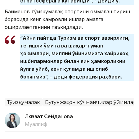
стратосферага кўтарилди”, - дейди у.
Байменов тўғизқумалақ спортини оммалаштириш
борасида кенг қамровли ишлар амалга
оширилаётганини таъкидлади.
“Айни пайтда Туризм ва спорт вазирлиги,
тегишли қўмита ва шаҳар-туман
ҳокимлари, миллий ўйинимизга хайрихоҳ
ишбилармонлар билан яқин ҳамкорликни
йўлга қўйиб, кенг кўламда иш олиб
боряпмиз”, – деди федерация раҳбари.
Тўғизқумалак
Бутунжаҳон кўчманчилар ўйинлар
Ляззат Сейданова
Муаллиф