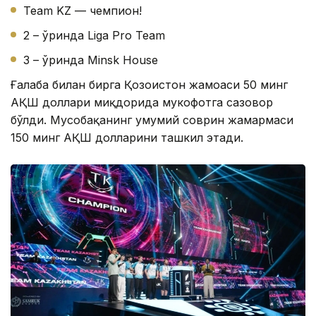
Team KZ — чемпион!
2 – ўринда Liga Pro Team
3 – ўринда Minsk House
Ғалаба билан бирга Қозоғистон жамоаси 50 минг
АҚШ доллари миқдорида мукофотга сазовор
бўлди. Мусобақанинг умумий соврин жамғармаси
150 минг АҚШ долларини ташкил этади.