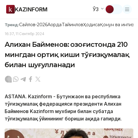
KAZINFORM
ЎЗ
Сайлов-2026
Ақорда
Тайинлов
Ҳодиса
Қонун ва интизо
Тренд:
16:37, 11 Сентябр 2024
Алихан Байменов: Қозоғистонда 210
мингдан ортиқ киши тўғизқумалақ
билан шуғулланади
ASTANA. Kazinform - Бутунжаҳон ва республика
тўғизқумалақ федерацияси президенти Алихан
Байменов Kazinform мухбири билан суҳбатда
тўғизқумалақ ўйинининг бориши ҳақида гапирди.