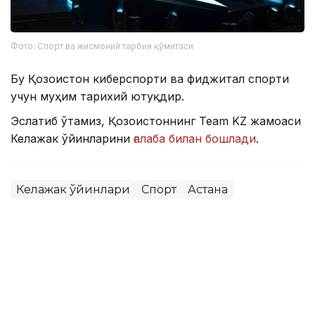
Фото: Спорт ва жисмоний тарбия қўмитаси
Бу Қозоғистон киберспорти ва фиджитал спорти
учун муҳим тарихий ютуқдир.
Эслатиб ўтамиз, Қозоғистоннинг Team KZ жамоаси
Келажак ўйинларини
ғалаба билан бошлади
.
Келажак ўйинлари
Спорт
Астана
Бекабат Узаков
Муаллиф
10:00, 08 Август 2026
Қозоғистон жаҳон ОАВларида: