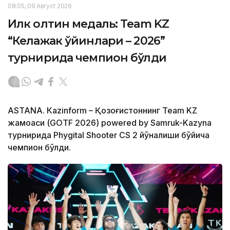
08:05, 09 Август 2026
Илк олтин медаль: Team KZ
“Келажак ўйинлари – 2026”
турнирида чемпион бўлди
ASTANА. Кazinform – Қозоғистоннинг Team KZ
жамоаси (GOTF 2026) powered by Samruk-Kazyna
турнирида Phygital Shooter CS 2 йўналиши бўйича
чемпион бўлди.