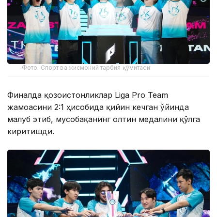
Фото: Спорт ва жисмоний тарбия қўмитаси
Финалда қозоғистонликлар Liga Pro Team
жамоасини 2:1 ҳисобида қийин кечган ўйинда
мағлуб этиб, мусобақанинг олтин медалини қўлга
киритишди.