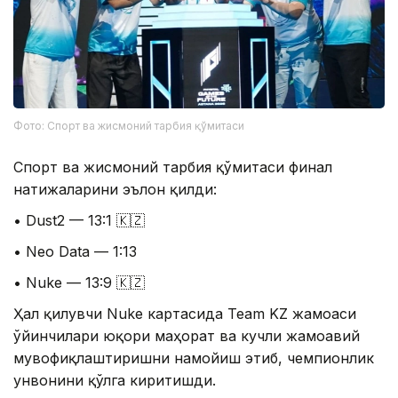
Фото: Спорт ва жисмоний тарбия қўмитаси
Спорт ва жисмоний тарбия қўмитаси финал
натижаларини эълон қилди:
• Dust2 — 13:1 🇰🇿
• Neo Data — 1:13
• Nuke — 13:9 🇰🇿
Ҳал қилувчи Nuke картасида Team KZ жамоаси
ўйинчилари юқори маҳорат ва кучли жамоавий
мувофиқлаштиришни намойиш этиб, чемпионлик
унвонини қўлга киритишди.