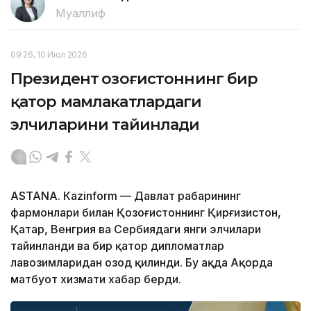
Муаллиф
09:26, 10 Июл 2026
Президент Қозоғистоннинг бир
қатор мамлакатлардаги
элчиларини тайинлади
ASTANА. Кazinform — Давлат раҳбарининг
фармонлари билан Қозоғистоннинг Қирғизистон,
Қатар, Венгрия ва Сербиядаги янги элчилари
тайинланди ва бир қатор дипломатлар
лавозимларидан озод қилинди. Бу ҳақда Ақорда
матбуот хизмати хабар берди.