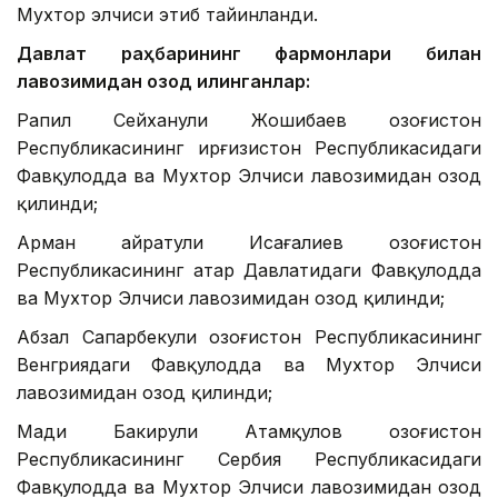
Мухтор элчиси этиб тайинланди.
Давлат раҳбарининг фармонлари билан
лавозимидан озод қилинганлар:
Рапил Сейханули Жошибаев Қозоғистон
Республикасининг Қирғизистон Республикасидаги
Фавқулодда ва Мухтор Элчиси лавозимидан озод
қилинди;
Арман Қайратули Исағалиев Қозоғистон
Республикасининг Қатар Давлатидаги Фавқулодда
ва Мухтор Элчиси лавозимидан озод қилинди;
Абзал Сапарбекули Қозоғистон Республикасининг
Венгриядаги Фавқулодда ва Мухтор Элчиси
лавозимидан озод қилинди;
Мади Бакирули Атамқулов Қозоғистон
Республикасининг Сербия Республикасидаги
Фавқулодда ва Мухтор Элчиси лавозимидан озод