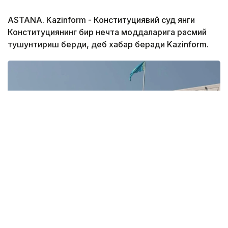
ASTANA. Kazinform - Конституциявий суд янги
Конституциянинг бир нечта моддаларига расмий
тушунтириш берди, деб хабар беради Kazinform.
Фото: Конституционный Суд
Қозоғистон Конституцияси суди 1995 йилги