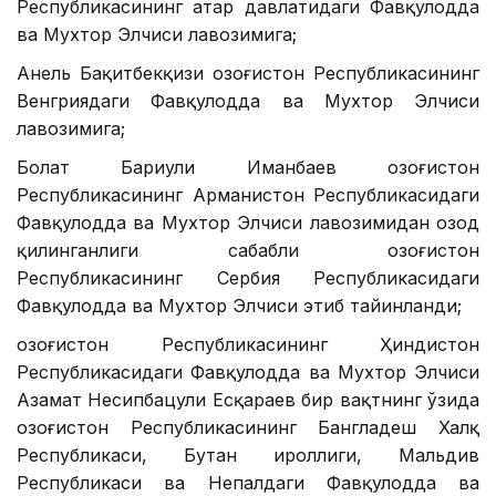
Республикасининг Қатар давлатидаги Фавқулодда
ва Мухтор Элчиси лавозимига;
Анель Бақитбекқизи Қозоғистон Республикасининг
Венгриядаги Фавқулодда ва Мухтор Элчиси
лавозимига;
Болат Бариули Иманбаев Қозоғистон
Республикасининг Арманистон Республикасидаги
Фавқулодда ва Мухтор Элчиси лавозимидан озод
қилинганлиги сабабли Қозоғистон
Республикасининг Сербия Республикасидаги
Фавқулодда ва Мухтор Элчиси этиб тайинланди;
Қозоғистон Республикасининг Ҳиндистон
Республикасидаги Фавқулодда ва Мухтор Элчиси
Азамат Несипбацули Есқараев бир вақтнинг ўзида
Қозоғистон Республикасининг Бангладеш Халқ
Республикаси, Бутан Қироллиги, Мальдив
Республикаси ва Непалдаги Фавқулодда ва