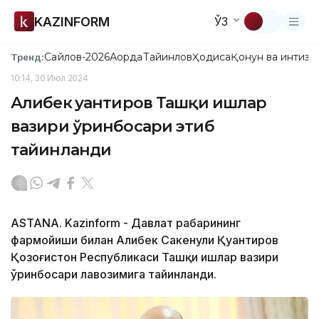
KAZINFORM
ЎЗ
Сайлов-2026
Ақорда
Тайинлов
Ҳодиса
Қонун ва интизо
Тренд:
10:14, 30 Июл 2024
Алибек Қуантиров Ташқи ишлар
вазири ўринбосари этиб
тайинланди
ASTANA. Kazinform - Давлат раҳбарининг
фармойиши билан Алибек Сакенули Қуантиров
Қозоғистон Республикаси Ташқи ишлар вазири
ўринбосари лавозимига тайинланди.