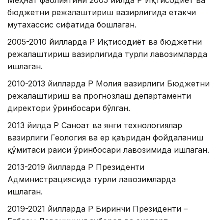
Меҳнат фаолиятини 2005 йилда ҚР Иқтисодиёт ва
бюджетни режалаштириш вазирлигида етакчи
мутахассис сифатида бошлаган.
2005-2010 йилларда ҚР Иқтисодиёт ва бюджетни
режалаштириш вазирлигида турли лавозимларда
ишлаган.
2010-2013 йилларда ҚР Молия вазирлиги Бюджетни
режалаштириш ва прогнозлаш департаменти
директори ўринбосари бўлган.
2013 йилда ҚР Саноат ва янги технологиялар
вазирлиги Геология ва ер қаъридан фойдаланиш
қўмитаси раиси ўринбосари лавозимида ишлаган.
2013-2019 йилларда ҚР Президенти
Администрациясида турли лавозимларда
ишлаган.
2019-2021 йилларда ҚР Биринчи Президенти –