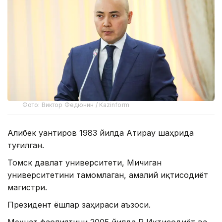
Фото: Виктор Федюнин / Kazinform
Алибек Қуантиров 1983 йилда Атирау шаҳрида
туғилган.
Томск давлат университети, Мичиган
университетини тамомлаган, амалий иқтисодиёт
магистри.
Президент ёшлар заҳираси аъзоси.