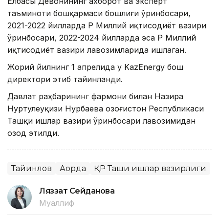
Елбасы Девонининг ахборот ва эксперт
таъминоти бошқармаси бошлиғи ўринбосари,
2021-2022 йилларда ҚР Миллий иқтисодиёт вазири
ўринбосари, 2022-2024 йилларда эса ҚР Миллий
иқтисодиёт вазири лавозимларида ишлаган.
Жорий йилнинг 1 апрелида у KazEnergy бош
директори этиб тайинланди.
Давлат раҳбарининг фармони билан Назира
Нуртулеуқизи Нурбаева Қозоғистон Республикаси
Ташқи ишлар вазири ўринбосари лавозимидан
озод этилди.
Тайинлов
Ақорда
ҚР Ташқи ишлар вазирлиги
Ляззат Сейданова
Муаллиф