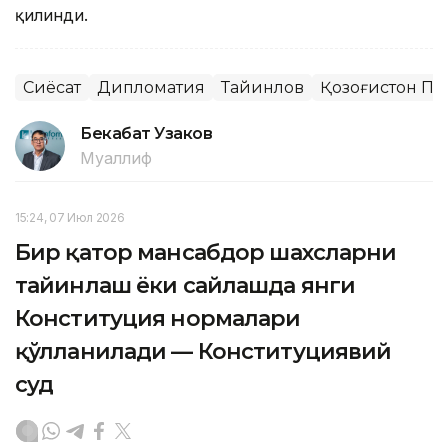
қилинди.
Сиёсат
Дипломатия
Тайинлов
Қозоғистон П
Бекабат Узаков
Муаллиф
15:24, 07 Июл 2026
Бир қатор мансабдор шахсларни
тайинлаш ёки сайлашда янги
Конституция нормалари
қўлланилади — Конституциявий
суд