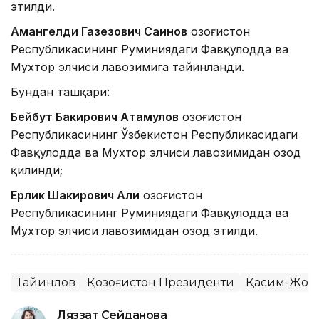
этилди.
Амангелди Газезович Саинов
Қозоғистон
Республикасининг Руминиядаги Фавқулодда ва
Мухтор элчиси лавозимига тайинланди.
Бундан ташқари:
Бейбут Бакирович Атамқулов
Қозоғистон
Республикасининг Ўзбекистон Республикасидаги
Фавқулодда ва Мухтор элчиси лавозимидан озод
қилинди;
Ерлик Шакирович Али
Қозоғистон
Республикасининг Руминиядаги Фавқулодда ва
Мухтор элчиси лавозимидан озод этилди.
Тайинлов
Қозоғистон Президенти
Қасим-Жома
Ляззат Сейданова