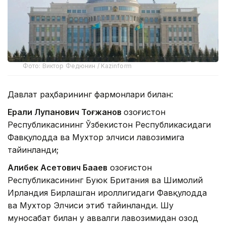
Фото: Виктор Федюнин / Kazinform
Давлат раҳбарининг фармонлари билан:
Ерали Луқпанович Тоғжанов
Қозоғистон
Республикасининг Ўзбекистон Республикасидаги
Фавқулодда ва Мухтор элчиси лавозимига
тайинланди;
Алибек Асетович Бақаев
Қозоғистон
Республикасининг Буюк Британия ва Шимолий
Ирландия Бирлашган Қироллигидаги Фавқулодда
ва Мухтор Элчиси этиб тайинланди. Шу
муносабат билан у аввалги лавозимидан озод