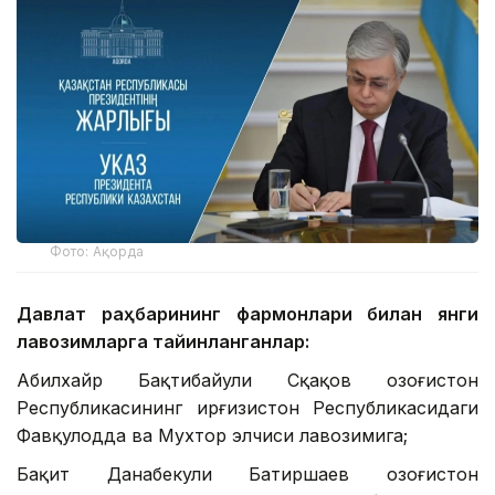
Фото: Ақорда
Давлат раҳбарининг фармонлари билан янги
лавозимларга тайинланганлар:
Абилхайр Бақтибайули Сқақов Қозоғистон
Республикасининг Қирғизистон Республикасидаги
Фавқулодда ва Мухтор элчиси лавозимига;
Бақит Данабекули Батиршаев Қозоғистон