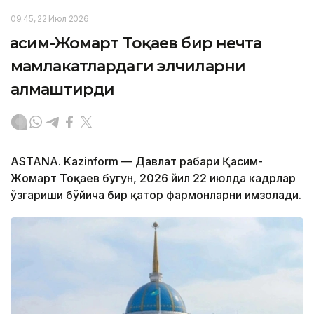
09:45, 22 Июл 2026
Қасим-Жомарт Тоқаев бир нечта
мамлакатлардаги элчиларни
алмаштирди
ASTANA. Kazinform — Давлат раҳбари Қасим-
Жомарт Тоқаев бугун, 2026 йил 22 июлда кадрлар
ўзгариши бўйича бир қатор фармонларни имзолади.