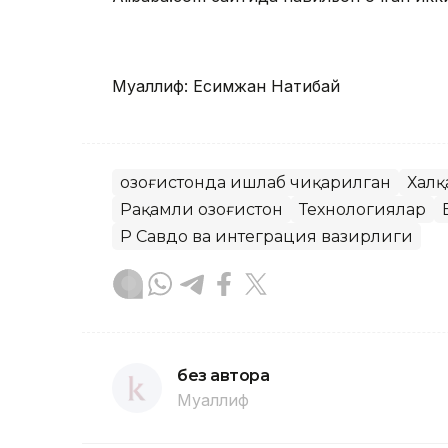
Муаллиф: Есимжан Нақтибай
Қозоғистонда ишлаб чиқарилган
Халқ
Рақамли Қозоғистон
Технологиялар
ҚР Савдо ва интеграция вазирлиги
без автора
Муаллиф