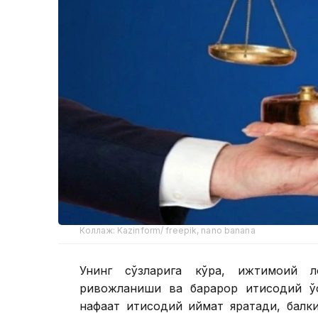
Коллаж: Kazinform/ freepik, nano banana
Унинг сўзларига кўра, ижтимоий л
ривожланиши ва барқарор иқтисодий ў
нафақат иқтисодий қиймат яратади, ба