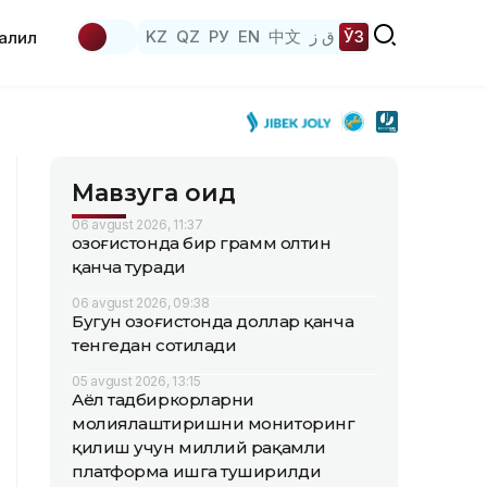
KZ
QZ
РУ
EN
中文
ق ز
ЎЗ
аҳлил
Мавзуга оид
06 avgust 2026, 11:37
Қозоғистонда бир грамм олтин
қанча туради
06 avgust 2026, 09:38
Бугун Қозоғистонда доллар қанча
тенгедан сотилади
05 avgust 2026, 13:15
Аёл тадбиркорларни
молиялаштиришни мониторинг
қилиш учун миллий рақамли
платформа ишга туширилди