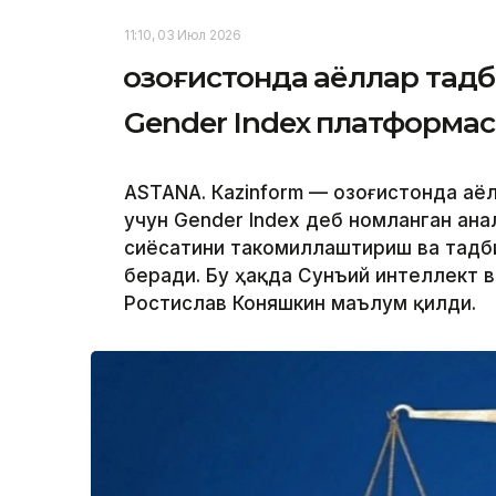
11:10, 03 Июл 2026
Қозоғистонда аёллар тад
Gender Index платформа
ASTANА. Кazinform — Қозоғистонда а
учун Gender Index деб номланган ан
сиёсатини такомиллаштириш ва тадб
беради. Бу ҳақда Сунъий интеллект 
Ростислав Коняшкин маълум қилди.