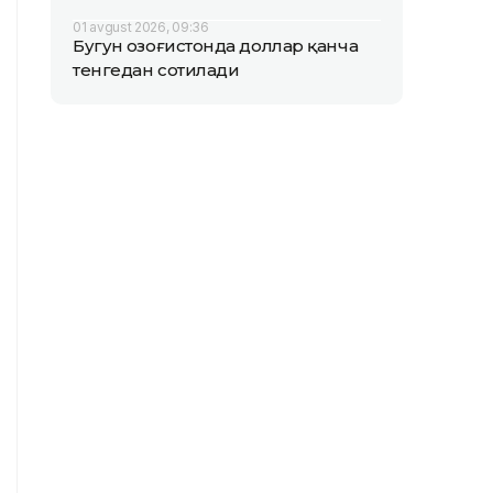
01 avgust 2026, 09:36
Бугун Қозоғистонда доллар қанча
тенгедан сотилади