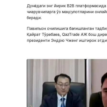
Дунёдаги энг йирик B2B платформасида 
чиқарувчиларга ўз маҳсулотларини онла
беради.
Павильон очилишига бағишланган тадби
Қайрат Тўребаев, QazTrade АЖ бош дирек
президенти Эндрю Чженг иштирок этди