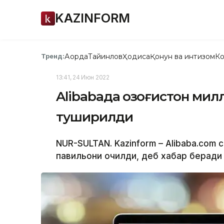
KAZINFORM
Ақорда
Тайинлов
Ҳодиса
Қонун ва интизом
Ко
Тренд:
13:41, 24 Июн 2022
Alibabaда Қозоғистон ми
туширилди
NUR-SULTAN. Kazinform – Alibaba.com
павильони очилди, деб хабар беради 