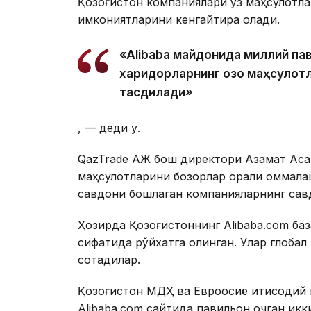
Қозоғистон компаниялари ўз маҳсулотла
имкониятларини кенгайтира олади.
«Alibaba майдонида миллий па
харидорларнинг қозоқ маҳсулот
тасдиқлади»
, — деди у.
QazTrade АЖ бош директори Азамат Асқ
маҳсулотларини бозорлар орқали оммал
савдони бошлаган компанияларнинг сав
Ҳозирда Қозоғистоннинг Alibaba.com ба
сифатида рўйхатга олинган. Улар глобал
сотадилар.
Қозоғистон МДҲ ва Евроосиё иқтисодий
Alibaba.com сайтида павильон очган икк