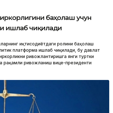
биркорлигини баҳолаш учун
си ишлаб чиқилади
ёлларнинг иқтисодиётдаги ролини баҳолаш
алитик платформа ишлаб чиқилади, бу давлат
иркорликни ривожлантиришга янги туртки
ва рақамли ривожланиш вице-президенти