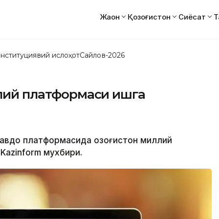
Жаҳон
Қозоғистон
Сиёсат
Т
нституциявий ислоҳот
Сайлов-2026
ллий платформаси ишга
 савдо платформасида Қозоғистон миллий
Kazinform мухбири.