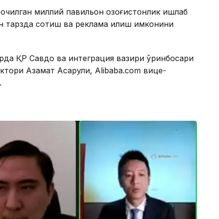
очилган миллий павильон қозоғистонлик ишлаб
йн тарзда сотиш ва реклама қилиш имконини
рда ҚР Савдо ва интеграция вазири ўринбосари
тори Азамат Асқарули, Alibaba.com вице-
.