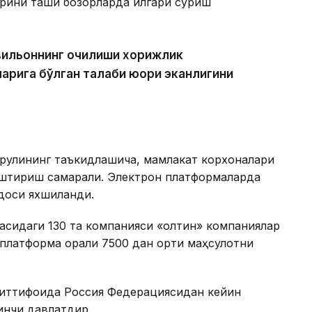
рини ташқи бозорларда илгари суриш
вильоннинг очилиши хорижлик
ларига бўлган талаби юқори эканлигини
арулининг таъкидлашича, мамлакат корхоналари
аштириш самарали. Электрон платформаларда
доси яхшиланди.
засидаги 130 та компанияси «олтин» компаниялар
 платформа орқали 7500 дан ортиқ маҳсулотни
 иттифоқида Россия Федерациясидан кейин
инчи давлатдир.