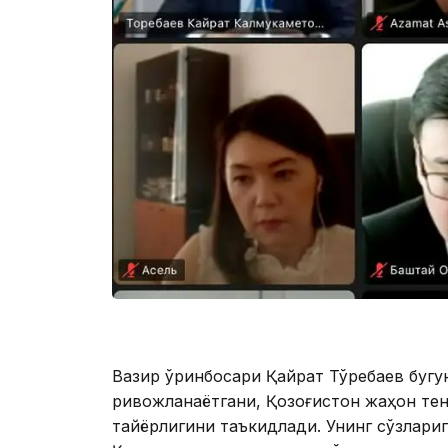
Вазир ўринбосари Қайрат Тўребаев бугу
ривожланаётгани, Қозоғистон жаҳон тен
тайёрлигини таъкидлади. Унинг сўзлариг