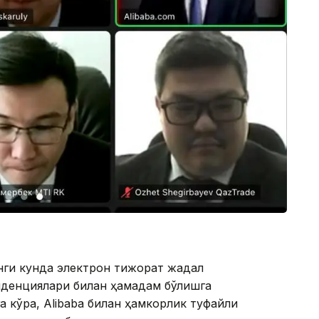
нги кунда электрон тижорат жадал
денциялари билан ҳамқадам бўлишга
а кўра, Alibaba билан ҳамкорлик туфайли