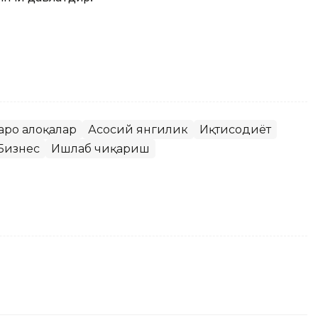
аро алоқалар
Асосий янгилик
Иқтисодиёт
Бизнес
Ишлаб чиқариш