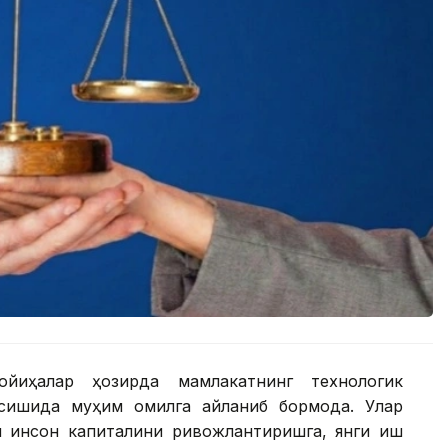
ойиҳалар ҳозирда мамлакатнинг технологик
сишида муҳим омилга айланиб бормоқда. Улар
лки инсон капиталини ривожлантиришга, янги иш