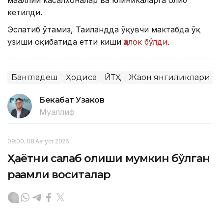
кетилди.
Эслатиб ўтамиз, Таиландда ўқувчи мактабда ўқ
узиши оқибатида етти киши
ҳалок бўлди
.
Бангладеш
Ҳодиса
ЙТҲ
Жаҳон янгиликлари
Бекабат Узаков
Муаллиф
09:00, 08 Август 2026
Ҳаётни сақлаб қолиши мумкин бўлган
рақамли воситалар