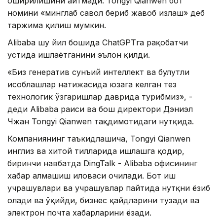
оширилишини айтмади. Tongyi Qianwen бот
номини «минглаб савол бериб жавоб излаш» деб
таржима қилиш мумкин.
Alibaba шу йил бошида ChatGPTга рақобатчи
устида ишлаётганини эълон қилди.
«Биз генератив сунъий интеллект ва булутли
ҳисоблашлар натижасида юзага келган тез
технологик ўзгаришлар даврида турибмиз», -
деди Alibaba раиси ва бош директори Дэниэл
Чжан Tongyi Qianwen тақдимотидаги нутқида.
Компаниянинг таъкидлашича, Tongyi Qianwen
инглиз ва хитой тилларида ишлашга қодир,
биринчи навбатда DingTalk - Alibaba офисининг
хабар алмашиш иловаси очилади. Бот иш
учрашувлари ва учрашувлар пайтида нутқни ёзиб
олади ва ўқийди, бизнес қайдларини тузади ва
электрон почта хабарларини ёзади.