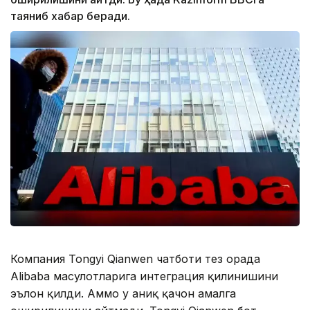
таяниб хабар беради.
Компания Tongyi Qianwen чатботи тез орада
Alibaba маҳсулотларига интеграция қилинишини
эълон қилди. Аммо у аниқ қачон амалга