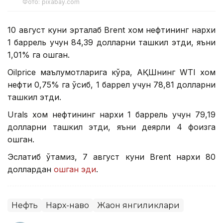
Фото: pixabay.com
10 август куни эрталаб Brent хом нефтининг нархи
1 баррель учун 84,39 долларни ташкил этди, яъни
1,01% га ошган.
Oilprice маълумотларига кўра, АҚШнинг WТI хом
нефти 0,75% га ўсиб, 1 баррел учун 78,81 долларни
ташкил этди.
Urals хом нефтининг нархи 1 баррель учун 79,19
долларни ташкил этди, яъни деярли 4 фоизга
ошган.
Эслатиб ўтамиз, 7 август куни Brent нархи 80
доллардан
ошган эди
.
Нефть
Нарх-наво
Жаҳон янгиликлари