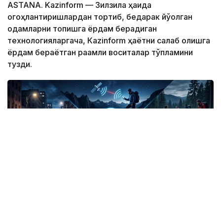
ASTANA. Kazinform — Зилзила ҳақида
огоҳлантиришлардан тортиб, бедарак йўқолган
одамларни топишга ёрдам берадиган
технологияларгача, Кazinform ҳаётни сақлаб қолишга
ёрдам бераётган рақамли воситалар тўпламини
тузди.
Фото: СИ