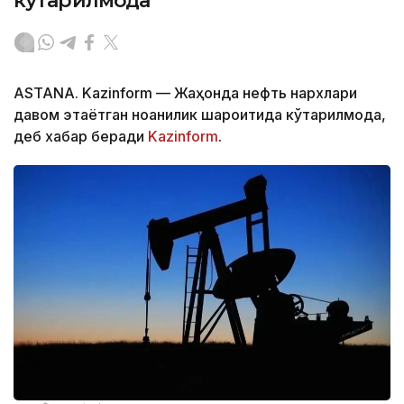
кўтарилмоқда
ASTANA. Kazinform — Жаҳонда нефть нархлари
давом этаётган ноаниқлик шароитида кўтарилмоқда,
деб хабар беради
Kazinform
.