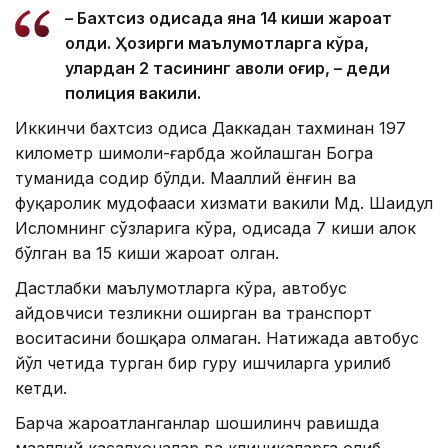
– Бахтсиз ҳодисада яна 14 киши жароҳат
олди. Ҳозирги маълумотларга кўра,
улардан 2 тасининг аҳволи оғир, – деди
полиция вакили.
Иккинчи бахтсиз ҳодиса Даккадан тахминан 197
километр шимоли-ғарбда жойлашган Богра
туманида содир бўлди. Маҳаллий ёнғин ва
фуқаролик мудофааси хизмати вакили Мд. Шаҳидул
Исломнинг сўзларига кўра, ҳодисада 7 киши ҳалок
бўлган ва 15 киши жароҳат олган.
Дастлабки маълумотларга кўра, автобус
ҳайдовчиси тезликни оширган ва транспорт
воситасини бошқара олмаган. Натижада автобус
йўл четида турган бир гуруҳ ишчиларга урилиб
кетди.
Барча жароҳатланганлар шошилинч равишда
маҳаллий касалхоналар ва клиникаларга олиб