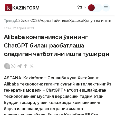
KAZINFORM
ЎЗ
Сайлов-2026
Ақорда
Тайинлов
Ҳодиса
Қонун ва интизо
Тренд:
17:42, 12 Апрел 2023
Alibaba компанияси ўзининг
ChatGPT билан рақобатлаша
оладиган чатботини ишга туширди
ASTANА. Кazinform – Сешанба куни Хитойнинг
Alibaba технологик гиганти сунъий интеллектнинг ўз
генератив модели – ChatGPT чатботи ишлайдиган
технологиянинг мустақил версиясини тақдим этди.
Бундан ташқари, у яқин келажакда компаниянинг
барча иловаларида интеграция амалга
оширилишини айтди. Бу ҳақда Kazinform BBCга