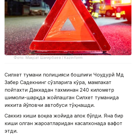
Фото: Мақсат Шағирбаев / Kazinform
Силхет тумани полицияси бошлиғи Чоудҳурй Мд
Забер Садекнинг сўзларига кўра, мамлакат
пойтахти Даккадан тахминан 240 километр
шимоли-шарқда жойлашган Силхет туманида
иккита йўловчи автобуси тўқнашди.
Саккиз киши воқеа жойида ҳалок бўлди. Яна бир
киши олган жароҳатларидан касалхонада вафот
этди.