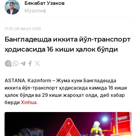
Бекабат Узаков
Муаллиф
11:36, 08 Август 2026
Бангладешда иккита йўл-транспорт
ҳодисасида 16 киши ҳалок бўлди
ASTANА. Кazinform – Жума куни Бангладешда
иккита йўл-транспорт ҳодисасида камида 16 киши
ҳалок бўлди ва 29 киши жароҳат олди, деб хабар
берди
Xinhua
.