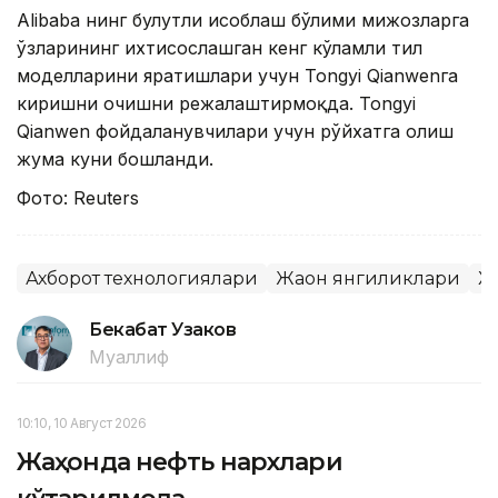
Alibaba нинг булутли ҳисоблаш бўлими мижозларга
ўзларининг ихтисослашган кенг кўламли тил
моделларини яратишлари учун Tongyi Qianwenга
киришни очишни режалаштирмоқда. Tongyi
Qianwen фойдаланувчилари учун рўйхатга олиш
жума куни бошланди.
Фото: Reuters
Ахборот технологиялари
Жаҳон янгиликлари
Х
Бекабат Узаков
Муаллиф
10:10, 10 Август 2026
Жаҳонда нефть нархлари