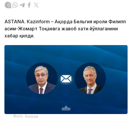
ASTANА. Кazinform – Ақорда Бельгия Қироли Филипп
Қасим-Жомарт Тоқаевга жавоб хати йўллаганини
хабар қилди.
Фото: Ақорда