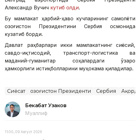
Александр Вучич
кутиб олди
.
Бу мамлакат ҳарбий-ҳаво кучларининг самолёти
Қозоғистон Президентини Сербия осмонида
кузатиб борди.
Давлат раҳбарлари икки мамлакатнинг сиёсий,
савдо-иқтисодий, транспорт-логистика ва
маданий-гуманитар соҳалардаги ўзаро
ҳамкорлиги истиқболларини муҳокама қиладилар.
Сиёсат
Қозоғистон Президенти
Сербия
Ақорд
Бекабат Узаков
Муаллиф
11:00, 09 Август 2026