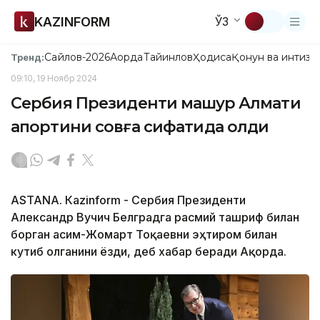
KAZINFORM
ЎЗ
Сайлов-2026
Ақорда
Тайинлов
Ҳодиса
Қонун ва интизо
Тренд:
09:10, 19 Ноябр 2024
Сербия Президенти машҳур Алмати
апортини совға сифатида олди
ASTANА. Кazinform - Сербия Президенти
Александр Вучич Белградга расмий ташриф билан
борган Қасим-Жомарт Тоқаевни эҳтиром билан
кутиб олганини ёзди, деб хабар беради Ақорда.