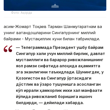
Фото: Ақорда
Қасим-Жомарт Тоқаев Тарман Шанмугаратнам ва
унинг ватандошларини Сингапурнинг миллий
байрами - Мустақиллик куни билан табриклади.
— Телеграммада Президент ушбу байрам
Сингапур халқи учун миллий бирлик, давлат
мустақиллиги ва барқарор ривожланишнинг
яққол рамзи сифатида алоҳида аҳамиятга
эга эканлигини таъкидлади. Шунингдек, у
Қозоғистон ва Сингапур ўртасидаги
дўстлик ва ўзаро тушунишга асосланган
кўп қиррали ҳамкорлик икки халқ манфаати
йўлида ривожланиб боришига ишонч
билдирди, — дейилади хабарда.