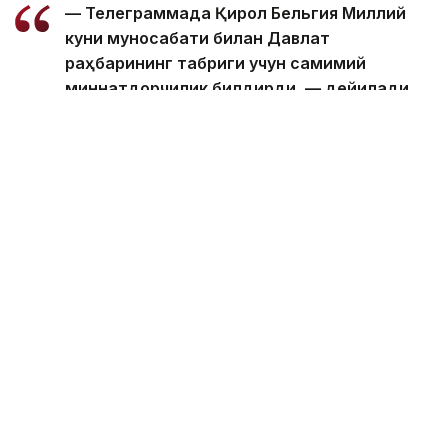
— Телеграммада Қирол Бельгия Миллий
куни муносабати билан Давлат
раҳбарининг табриги учун самимий
миннатдорчилик билдирди, — дейилади
хабарда.
Қирол Филипп шунингдек, Президентнинг
таклифига биноан бу йил Қозоғистонга бўлажак
давлат ташрифига алоҳида аҳамият беришини
таъкидлади.
Бельгия
Қозоғистон Президенти
Ақорда
Бекабат Узаков
Муаллиф
17:12, 05 Август 2026