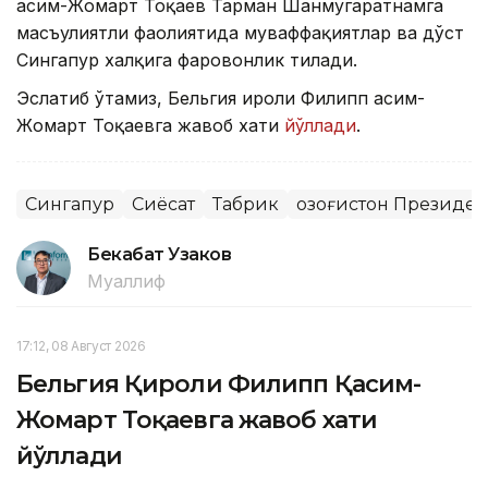
Қасим-Жомарт Тоқаев Тарман Шанмугаратнамга
масъулиятли фаолиятида муваффақиятлар ва дўст
Сингапур халқига фаровонлик тилади.
Эслатиб ўтамиз, Бельгия Қироли Филипп Қасим-
Жомарт Тоқаевга жавоб хати
йўллади
.
Сингапур
Сиёсат
Табрик
Қозоғистон Президе
Бекабат Узаков
Муаллиф
17:12, 08 Август 2026
Бельгия Қироли Филипп Қасим-
Жомарт Тоқаевга жавоб хати
йўллади