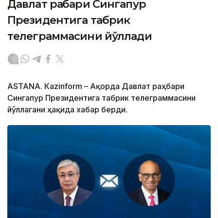
Давлат раҳбари Сингапур
Президентига табрик
телеграммасини йўллади
ASTANА. Кazinform – Ақорда Давлат раҳбари
Сингапур Президентига табрик телеграммасини
йўллагани ҳақида хабар берди.