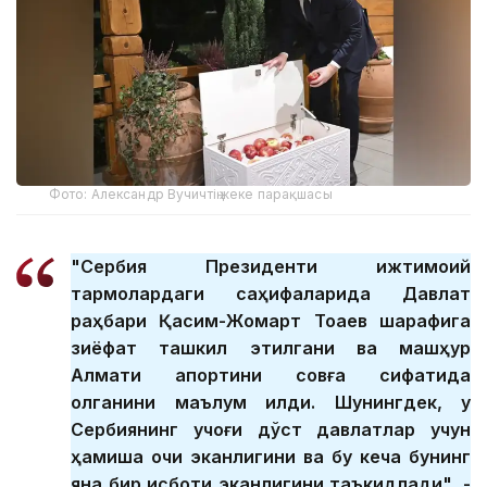
Фото: Александр Вучичтің жеке парақшасы
"Сербия Президенти ижтимоий
тармоқлардаги саҳифаларида Давлат
раҳбари Қасим-Жомарт Тоқаев шарафига
зиёфат ташкил этилгани ва машҳур
Алмати апортини совға сифатида
олганини маълум қилди. Шунингдек, у
Сербиянинг қучоғи дўст давлатлар учун
ҳамиша очиқ эканлигини ва бу кеча бунинг
яна бир исботи эканлигини таъкидлади", -