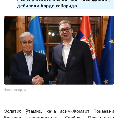
дейилади Ақорда хабарида.
Фото: Ақорда
Эслатиб ўтамиз, кеча Қасим-Жомарт Тоқаевни
Белград аэропортида Сербия Президенти