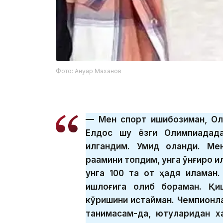
Фото: Ануар Маханов
— Мен спорт ишқибозиман, О
Елдос шу ёзги Олимпиадада
қилгандим. Умид оқланди. М
рақамини топдим, унга қўнғироқ 
унга 100 та от ҳадя қиламан
қишлоғига олиб бораман. Қи
кўришини истайман. Чемпионла
танимасам-да, ютуқларидан 