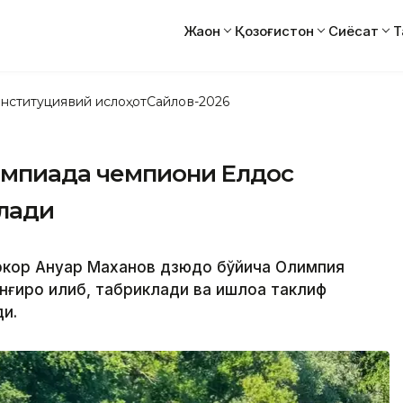
Жаҳон
Қозоғистон
Сиёсат
Т
нституциявий ислоҳот
Сайлов-2026
импиада чемпиони Елдос
илади
иркор Ануар Маханов дзюдо бўйича Олимпия
ироқ қилиб, табриклади ва қишлоққа таклиф
ди.