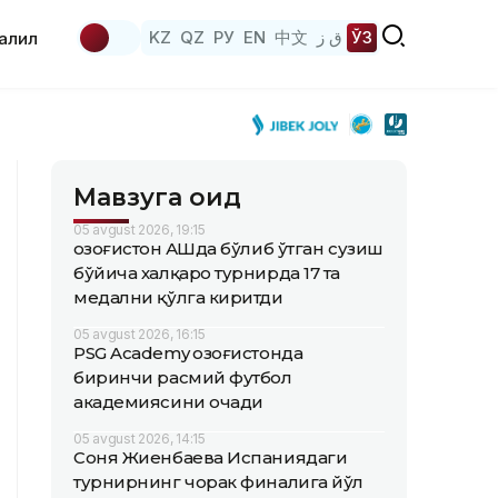
KZ
QZ
РУ
EN
中文
ق ز
ЎЗ
аҳлил
Мавзуга оид
05 avgust 2026, 19:15
Қозоғистон АҚШда бўлиб ўтган сузиш
бўйича халқаро турнирда 17 та
медални қўлга киритди
05 avgust 2026, 16:15
PSG Academy Қозоғистонда
биринчи расмий футбол
академиясини очади
05 avgust 2026, 14:15
Соня Жиенбаева Испаниядаги
турнирнинг чорак финалига йўл