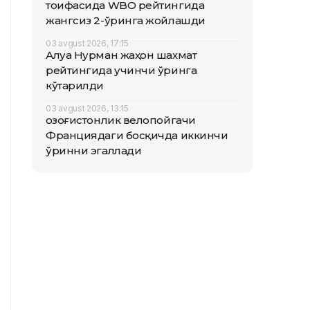
тоифасида WBO рейтингида
жангсиз 2-ўринга жойлашди
03 avgust 2026, 17:15
Алуа Нурман жаҳон шахмат
рейтингида учинчи ўринга
кўтарилди
03 avgust 2026, 13:15
Қозоғистонлик велопойгачи
Франциядаги босқичда иккинчи
ўринни эгаллади