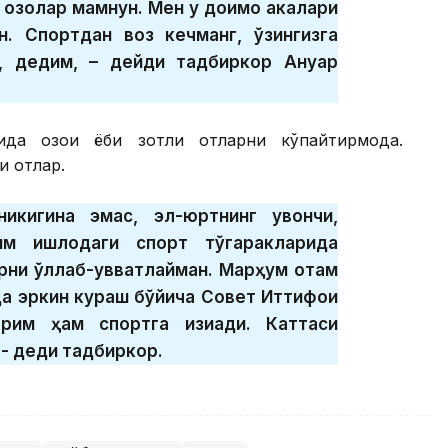
 қозоқлар мамнун. Мен у доимо акалари
н. Спортдан воз кечманг, ўзингизга
, дедим, – дейди тадбиркор Ануар
а қозоқи ёби зотли отларни кўпайтирмоқда.
и отлар.
кигина эмас, эл-юртнинг қувончи,
м қишлоқдаги спорт тўгаракларида
рни қўллаб-қувватлайман. Марҳум отам
да эркин кураш бўйича Совет Иттифоқи
рим ҳам спортга қизиқади. Каттаси
 - деди тадбиркор.