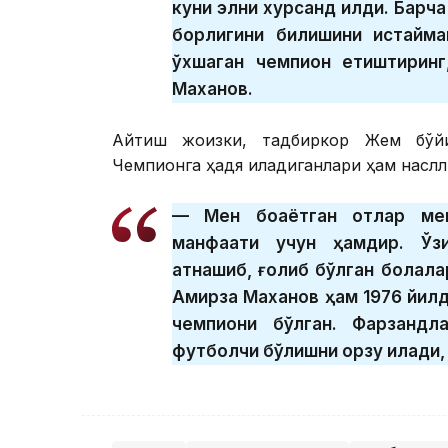
куни элни хурсанд қилди. Барча
борлигини билишини истайма
ўхшаган чемпион етиштиринг
Маханов.
Айтиш жоизки, тадбиркор Жем бўйид
Чемпионга ҳадя қиладиганлари ҳам наслл
— Мен боқаётган отлар мени
манфаати учун ҳамдир. Ўзи
қатнашиб, ғолиб бўлган болала
Ақмирза Маханов ҳам 1976 йил
чемпиони бўлган. Фарзандла
футболчи бўлишни орзу қилади,