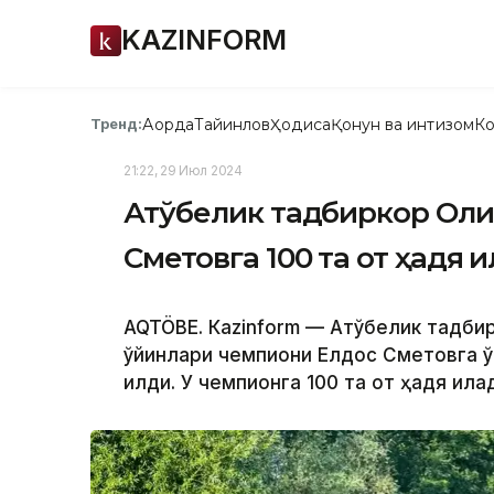
KAZINFORM
Ақорда
Тайинлов
Ҳодиса
Қонун ва интизом
Ко
Тренд:
21:22, 29 Июл 2024
Ақтўбелик тадбиркор Ол
Сметовга 100 та от ҳадя қ
AQTÖBE. Кazinform — Ақтўбелик тадб
ўйинлари чемпиони Елдос Сметовга қўнғ
қилди. У чемпионга 100 та от ҳадя қила