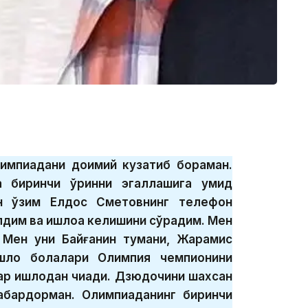
лимпиадани доимий кузатиб бораман.
 биринчи ўринни эгаллашига умид
ен ўзим Елдос Сметовнинг телефон
қилдим ва қишлоққа келишини сўрадим. Мен
. Мен уни Байғанин тумани, Жарқамис
шлоқ болалари Олимпия чемпионини
р қишлоқдан чиқади. Дзюдочини шахсан
хабардорман. Олимпиаданинг биринчи