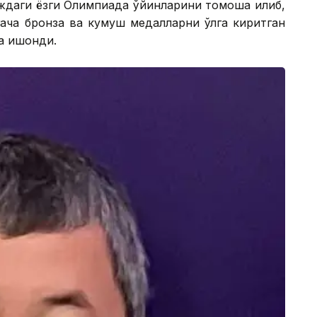
ждаги ёзги Олимпиада ўйинларини томоша қилиб,
гача бронза ва кумуш медалларни қўлга киритган
а ишонди.