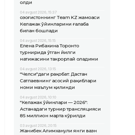
олди
04 avgust 2026, 15:37
Қозоғистоннинг Team KZ жамоаси
Келажак ўйинларини ғалаба
билан бошлади
04 avgust 2026, 15:15
Елена Рибакина Торонто
турнирида ўтган йилги
натижасини такрорлай оладими
04 avgust 2026, 13:15
"Челси"даги рақобат: Дастан
Сатпаевнинг асосий рақиблари
номи маълум қилинди
04 avgust 2026, 10:10
"Келажак ўйинлари — 2026":
Астанадаги турнир трансляцияси
85 миллион марта кўрилди
03 avgust 2026, 20:15
Жанибек Алимханули янги вазн