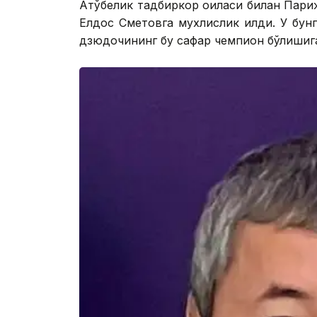
Ақтўбелик тадбиркор оиласи билан Пари
Елдос Сметовга мухлислик қилди. У бун
дзюдочининг бу сафар чемпион бўлишиг