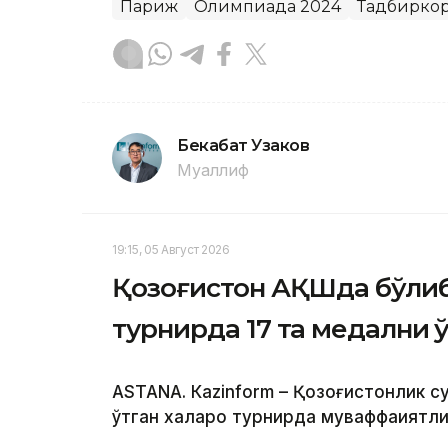
Париж
Олимпиада 2024
Тадбирко
Бекабат Узаков
Муаллиф
19:15, 05 Август 2026
Қозоғистон АҚШда бўлиб 
турнирда 17 та медални қ
ASTANА. Кazinform – Қозоғистонлик 
ўтган халқаро турнирда муваффақиятл