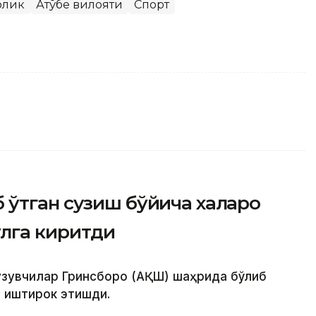
рлик
Ақтўбе вилояти
Спорт
ўтган сузиш бўйича халқаро
ўлга киритди
сузувчилар Гринсборо (АҚШ) шаҳрида бўлиб
и иштирок этишди.