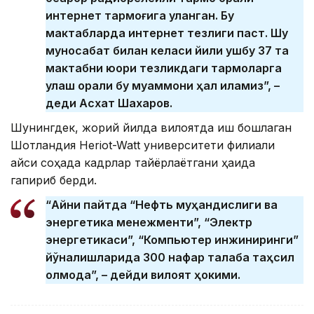
интернет тармоғига уланган. Бу
мактабларда интернет тезлиги паст. Шу
муносабат билан келаси йили ушбу 37 та
мактабни юқори тезликдаги тармоқларга
улаш орқали бу муаммони ҳал қиламиз”, –
деди Асхат Шахаров.
Шунингдек, жорий йилда вилоятда иш бошлаган
Шотландия Heriot-Watt университети филиали
қайси соҳада кадрлар тайёрлаётгани ҳақида
гапириб берди.
“Айни пайтда “Нефть муҳандислиги ва
энергетика менежменти”, “Электр
энергетикаси”, “Компьютер инжиниринги”
йўналишларида 300 нафар талаба таҳсил
олмоқда”, – дейди вилоят ҳокими.