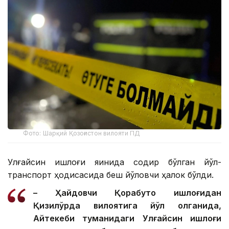
Фото: Шарқий Қозоғистон вилояти ПД
Улғайсин қишлоғи яқинида содир бўлган йўл-
транспорт ҳодисасида беш йўловчи ҳалок бўлди.
– Ҳайдовчи Қорабутоқ қишлоғидан
Қизилўрда вилоятига йўл олганида,
Айтекеби туманидаги Улғайсин қишлоғи