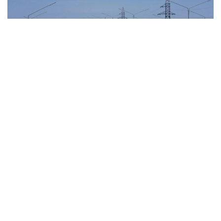
Фото: ҚР Транспорт вазирлиги
- Ақтўбе вилояти географик нуқтаи назардан
улкан транзит салоҳиятига эга. Шунинг
учун йўлларнинг сифати доимий равишда
аҳолининг эътиборида, - деди вилоят
ҳокими.
Унинг сўзларига кўра, бу йил йўл соҳасидаги 186
та лойиҳа учун қарийб 68 миллиард тенге