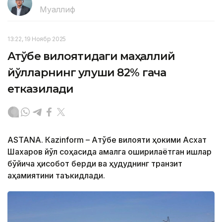
Муаллиф
13:22, 19 Ноябр 2025
Ақтўбе вилоятидаги маҳаллий
йўлларнинг улуши 82% гача
етказилади
ASTANА. Кazinform – Ақтўбе вилояти ҳокими Асхат
Шахаров йўл соҳасида амалга оширилаётган ишлар
бўйича ҳисобот берди ва ҳудуднинг транзит
аҳамиятини таъкидлади.