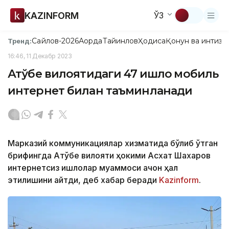
KAZINFORM
ЎЗ
Сайлов-2026
Ақорда
Тайинлов
Ҳодиса
Қонун ва интизо
Тренд:
16:46, 11 Декабр 2023
Ақтўбе вилоятидаги 47 қишлоқ мобиль
интернет билан таъминланади
Марказий коммуникациялар хизматида бўлиб ўтган
брифингда Ақтўбе вилояти ҳокими Асхат Шахаров
интернетсиз қишлоқлар муаммоси қачон ҳал
этилишини айтди, деб хабар беради
Kazinform
.