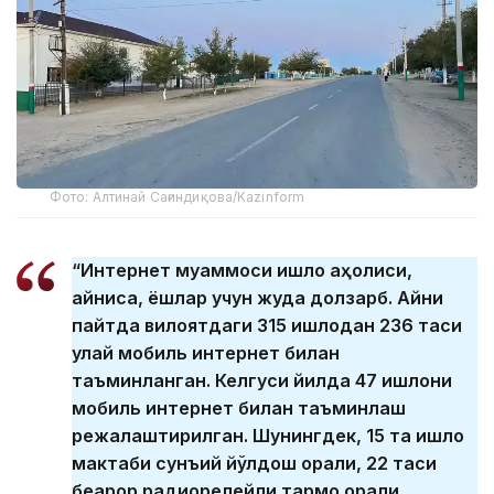
Фото: Алтинай Сағиндиқова/Kazinform
“Интернет муаммоси қишлоқ аҳолиси,
айниқса, ёшлар учун жуда долзарб. Айни
пайтда вилоятдаги 315 қишлоқдан 236 таси
қулай мобиль интернет билан
таъминланган. Келгуси йилда 47 қишлоқни
мобиль интернет билан таъминлаш
режалаштирилган. Шунингдек, 15 та қишлоқ
мактаби сунъий йўлдош орқали, 22 таси
беқарор радиорелейли тармоқ орқали