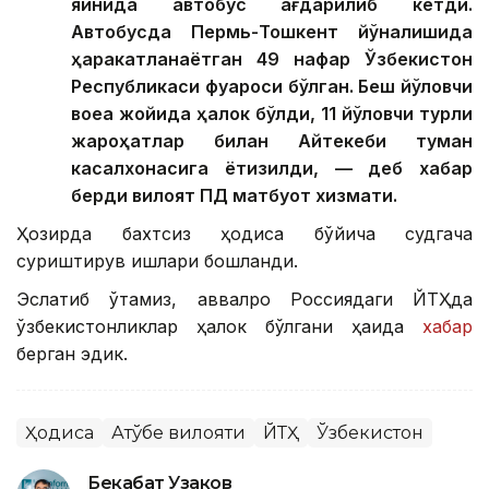
яқинида автобус ағдарилиб кетди.
Автобусда Пермь-Тошкент йўналишида
ҳаракатланаётган 49 нафар Ўзбекистон
Республикаси фуқароси бўлган. Беш йўловчи
воқеа жойида ҳалок бўлди, 11 йўловчи турли
жароҳатлар билан Айтекеби туман
касалхонасига ётқизилди, — деб хабар
берди вилоят ПД матбуот хизмати.
Ҳозирда бахтсиз ҳодиса бўйича судгача
суриштирув ишлари бошланди.
Эслатиб ўтамиз, аввалроқ Россиядаги ЙТҲда
ўзбекистонликлар ҳалок бўлгани ҳақида
хабар
берган эдик.
Ҳодиса
Ақтўбе вилояти
ЙТҲ
Ўзбекистон
Бекабат Узаков