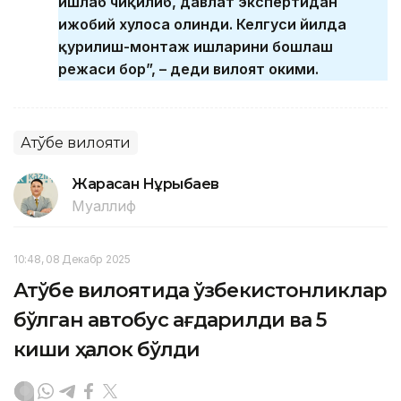
ишлаб чиқилиб, давлат экспертидан
ижобий хулоса олинди. Келгуси йилда
қурилиш-монтаж ишларини бошлаш
режаси бор”, – деди вилоят ҳокими.
Ақтўбе вилояти
Жарасқан Нұрыбаев
Муаллиф
10:48, 08 Декабр 2025
Ақтўбе вилоятида ўзбекистонликлар
бўлган автобус ағдарилди ва 5
киши ҳалок бўлди