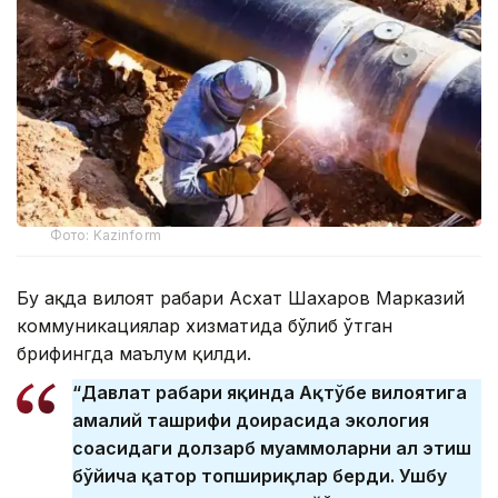
Фото: Kazinform
Бу ҳақда вилоят раҳбари Асхат Шахаров Марказий
коммуникациялар хизматида бўлиб ўтган
брифингда маълум қилди.
“Давлат раҳбари яқинда Ақтўбе вилоятига
амалий ташрифи доирасида экология
соҳасидаги долзарб муаммоларни ҳал этиш
бўйича қатор топшириқлар берди. Ушбу