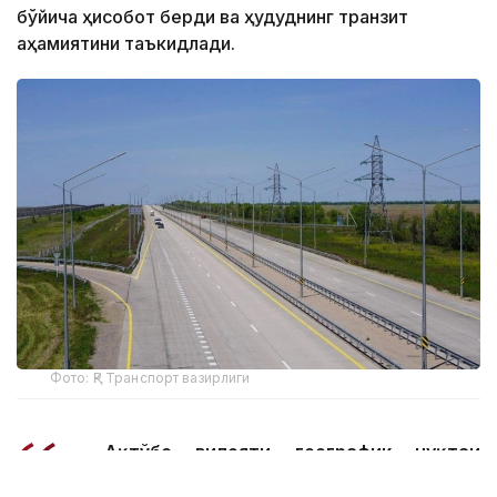
бўйича ҳисобот берди ва ҳудуднинг транзит
аҳамиятини таъкидлади.
Фото: ҚР Транспорт вазирлиги
- Ақтўбе вилояти географик нуқтаи
назардан улкан транзит салоҳиятига эга.