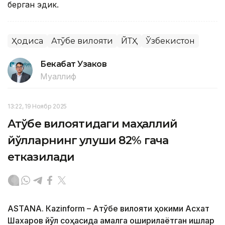
берган эдик.
Ҳодиса
Ақтўбе вилояти
ЙТҲ
Ўзбекистон
Бекабат Узаков
Муаллиф
13:22, 19 Ноябр 2025
Ақтўбе вилоятидаги маҳаллий
йўлларнинг улуши 82% гача
етказилади
ASTANА. Кazinform – Ақтўбе вилояти ҳокими Асхат
Шахаров йўл соҳасида амалга оширилаётган ишлар