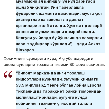
муаммони ҳал қилиш учун йўл харитаси
ишлаб чиқилган. Уни тайёрлашга
фуқаролик жамияти вакиллари, мустақил
экспертлар ва ваколатли давлат
органлари жалб этилди. Ҳужжат долзарб
экологик муаммоларни қамраб олади.
Келгуси уч йилда бу йўналишда самарали
чора-тадбирлар кўрилади”, – деди Асхат
Шахаров.
Ҳокимнинг сўзларига кўра, Ақтўбе шаҳридаги
оқова сувларни тозалаш тизими 80 фоиз эскирган.
“Вилоят марказида янги тозалаш
иншоотлари қурилади. Умумий қиймати
53,5 миллиард тенге бўлган лойиҳа Европа
тикланиш ва тараққиёт банки томонидан
молиялаштирилади. Бугунги кунда
лойиҳанинг техник-иқтисодий таҳлили