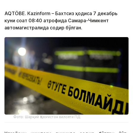
AQTÖBE. Кazinform – Бахтсиз ҳодиса 7 декабрь
куни соат 08:40 атрофида Самара-Чимкент
автомагистралида содир бўлган.
Фото: Шарқий Қозоғистон вилояти ПД