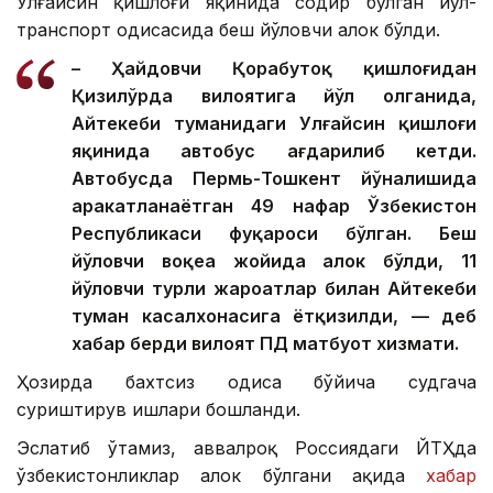
Улғайсин қишлоғи яқинида содир бўлган йўл-
транспорт ҳодисасида беш йўловчи ҳалок бўлди.
– Ҳайдовчи Қорабутоқ қишлоғидан
Қизилўрда вилоятига йўл олганида,
Айтекеби туманидаги Улғайсин қишлоғи
яқинида автобус ағдарилиб кетди.
Автобусда Пермь-Тошкент йўналишида
ҳаракатланаётган 49 нафар Ўзбекистон
Республикаси фуқароси бўлган. Беш
йўловчи воқеа жойида ҳалок бўлди, 11
йўловчи турли жароҳатлар билан Айтекеби
туман касалхонасига ётқизилди, — деб
хабар берди вилоят ПД матбуот хизмати.
Ҳозирда бахтсиз ҳодиса бўйича судгача
суриштирув ишлари бошланди.
Эслатиб ўтамиз, аввалроқ Россиядаги ЙТҲда
ўзбекистонликлар ҳалок бўлгани ҳақида
хабар