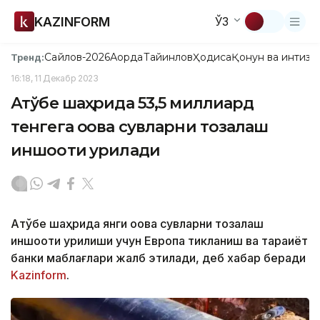
KAZINFORM
ЎЗ
Сайлов-2026
Ақорда
Тайинлов
Ҳодиса
Қонун ва интизо
Тренд:
16:18, 11 Декабр 2023
Ақтўбе шаҳрида 53,5 миллиард
тенгега оқова сувларни тозалаш
иншооти қурилади
Ақтўбе шаҳрида янги оқова сувларни тозалаш
иншооти қурилиши учун Европа тикланиш ва тараққиёт
банки маблағлари жалб этилади, деб хабар беради
Kazinform
.