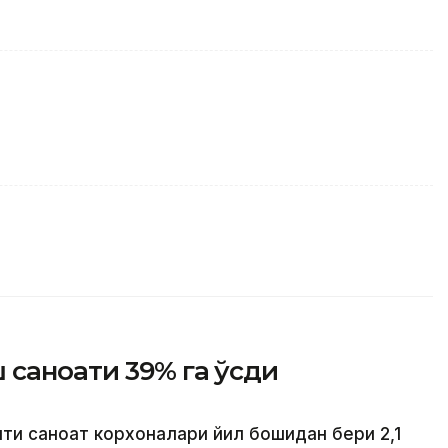
 саноати 39% га ўсди
ти саноат корхоналари йил бошидан бери 2,1