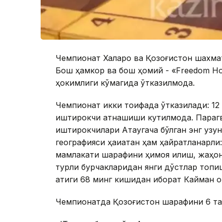
Чемпионат Халқаро ва Қозоғистон шахм
Бош ҳамкор ва бош ҳомий - «Freedom Ho
ҳокимлиги кўмагида ўтказилмоқда.
Чемпионат икки тоифада ўтказилади: 12 ё
иштирокчи қатнашиши кутилмоқда. Параг
иштирокчилари Ақтаугача бўлган энг узу
географияси ҳақиқатан ҳам ҳайратланарли:
мамлакати шарафини ҳимоя қилиш, жаҳо
турли бурчакларидан янги дўстлар топи
атиги 68 минг кишидан иборат Кайман 
Чемпионатда Қозоғистон шарафини 6 та 