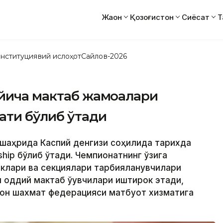
Жаҳон
Қозоғистон
Сиёсат
Т
нституциявий ислоҳот
Сайлов-2026
ўйича мактаб жамоалари
ати бўлиб ўтади
н) шаҳрида Каспий денгизи соҳилида тарихда
hip бўлиб ўтади. Чемпионатнинг ўзига
аклари ва секциялари тарбияланувчилари
 оддий мактаб ўқувчилари иштирок этади,
тон шахмат федерацияси матбуот хизматига