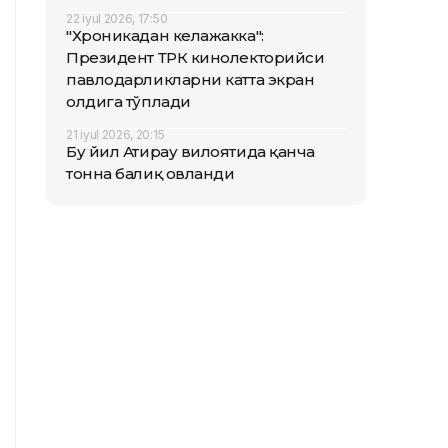
22 iyul 2026, 17:50
"Хроникадан келажакка":
Президент ТРК кинолекторийси
павлодарликларни катта экран
олдига тўплади
21 iyul 2026, 20:15
Бу йил Атирау вилоятида қанча
тонна балиқ овланди