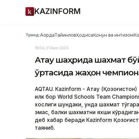
KAZINFORM
Ақорда
Тайинлов
Ҳодиса
Қонун ва интизом
Ко
Тренд:
18:04, 21 Июл 2023
Ақтау шаҳрида шахмат б
ўртасида жаҳон чемпион
AQTAU. Кazinform - Ақтау (Қозоғисто
илк бор World Schools Team Champions
хослиги шундаки, унда шахмат тўгар
эмас, балки шахматни яхши кўрадиган
деб хабар беради Кazinform Қозоғис
таяниб.