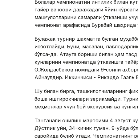
Болалар чемпионатни интиқлик билан ку
тайёр ва юқори даражадаги ўйин кўрсати
машғулотларини самарали ўтказиши учу
чемпионат арафасида Бурабай шаҳрида ў
Бўлажак турнир шахматга бўлган муҳабба
исботлайди. Буни, масалан, павлодарлик
бўлса-да, Ақтауга бориши билан ҳам тасд
кунларини чемпионатда ўтказишга тайё
О.Жолдасбеков номидаги 9-сонли ахборо
Айнақулдир. Иккинчиси - Рикардо Гаэль
Шу билан бирга, ташкилотчиларнинг фик
бошқа иштирокчилари зерикмайди. Турни
меҳмонлар учун бой экскурсия ва кўнги
Тантанали очилиш маросими 4 август кун
Дўстлик уйи, 34-кичик туман, 9-уйда бў
саройида бўлиб ўтади. Чемпионатнинг р