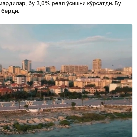
қардилар, бу 3,6% реал ўсишни кўрсатди. Бу
 берди.