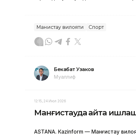
Манғистау вилояти
Спорт
Бекабат Узаков
Муаллиф
12:15, 24 Июл 2026
Манғистауда қайта ишлаш
ASTANА. Кazinform — Манғистау вилоя