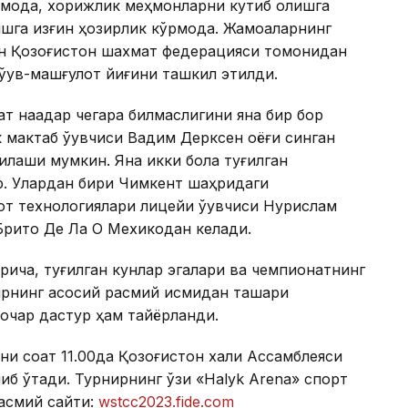
тмоқда, хорижлик меҳмонларни кутиб олишга
шга қизғин ҳозирлик кўрмоқда. Жамоаларнинг
н Қозоғистон шахмат федерацияси томонидан
қув-машғулот йиғини ташкил этилди.
т нақадар чегара билмаслигини яна бир бор
 мактаб ўқувчиси Вадим Дерксен оёғи синган
иқлаши мумкин. Яна икки бола туғилган
р. Улардан бири Чимкент шаҳридаги
т технологиялари лицейи ўқувчиси Нурислам
 Брито Де Ла О Мехикодан келади.
рича, туғилган кунлар эгалари ва чемпионатнинг
рнинг асосий расмий қисмидан ташқари
лочар дастур ҳам тайёрланди.
и соат 11.00да Қозоғистон халқи Ассамблеяси
либ ўтади. Турнирнинг ўзи «Halyk Arena» спорт
асмий сайти:
wstcc2023.fide.com