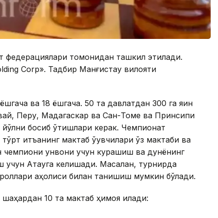
ат федерациялари томонидан ташкил этилади.
lding Corp». Тадбир Манғистау вилояти
шгача ва 18 ёшгача. 50 та давлатдан 300 га яқин
вай, Перу, Мадагаскар ва Сан-Томе ва Принсипи
н йўлни босиб ўтишлари керак. Чемпионат
 тўрт қитъанинг мактаб ўқувчилари ўз мактаби ва
н чемпиони унвони учун курашиш ва дунёнинг
ш учун Ақтауга келишади. Масалан, турнирда
ороллари аҳолиси билан танишиш мумкин бўлади.
шаҳардан 10 та мактаб ҳимоя қилади: