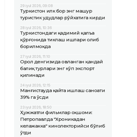
29 iyul 2026, 09:08
Туркистон илк бор энг машҳур
туристик ҳудудлар рўйхатига кирди
28 iyul 2026, 10:36
Туркистондаги қадимий қалъа
қўрғонида тиклаш ишлари олиб
борилмоқда
27 iyul 2026, 11:10
Орол денгизида овланган қандай
балиқ турлари энг кўп экспорт
қилинади
24 iyul 2026, 12:15
Манғистауда қайта ишлаш саноати
39% га ўсди
23 iyul 2026, 18:50
Ҳужжатли фильмлар оқшоми:
Петропавлда "Хроникадан
келажакка" кинолекторийси бўлиб
ўтди