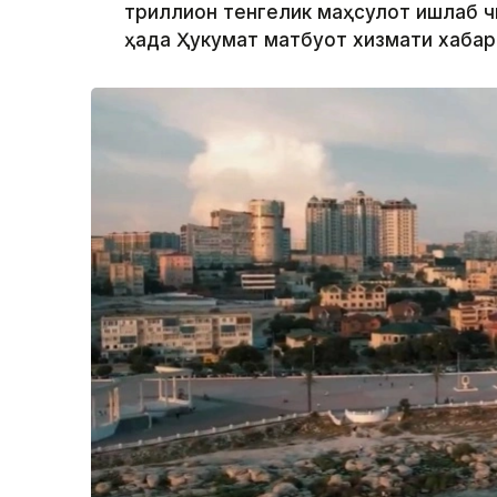
триллион тенгелик маҳсулот ишлаб чи
ҳақда Ҳукумат матбуот хизмати хабар