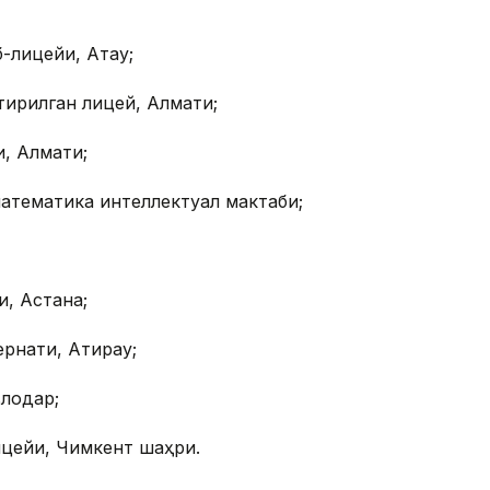
лицейи, Ақтау;
тирилган лицей, Алмати;
и, Алмати;
атематика интеллектуал мактаби;
, Астана;
рнати, Атирау;
влодар;
ицейи, Чимкент шаҳри.