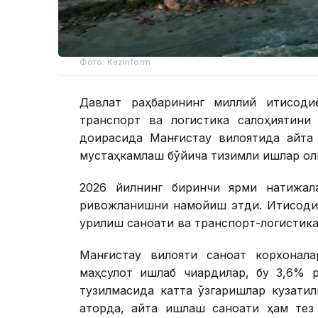
Фото: Kazinform
Давлат раҳбарининг миллий иқтисоди
транспорт ва логистика салоҳиятини
доирасида Манғистау вилоятида қайта
мустаҳкамлаш бўйича тизимли ишлар оли
2026 йилнинг биринчи ярми натижала
ривожланишни намойиш этди. Иқтисоди
қурилиш саноати ва транспорт-логистик
Манғистау вилояти саноат корхонала
маҳсулот ишлаб чиқардилар, бу 3,6% 
тузилмасида катта ўзгаришлар кузатил
қаторда, қайта ишлаш саноати ҳам те