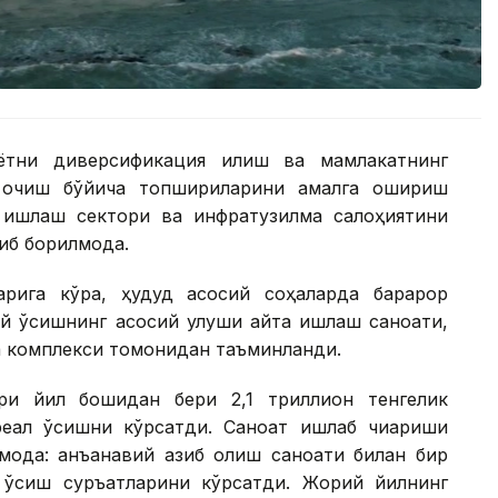
ётни диверсификация қилиш ва мамлакатнинг
 очиш бўйича топшириқларини амалга ошириш
 ишлаш сектори ва инфратузилма салоҳиятини
б борилмоқда.
рига кўра, ҳудуд асосий соҳаларда барқарор
й ўсишнинг асосий улуши қайта ишлаш саноати,
а комплекси томонидан таъминланди.
ри йил бошидан бери 2,1 триллион тенгелик
реал ўсишни кўрсатди. Саноат ишлаб чиқариши
моқда: анъанавий қазиб олиш саноати билан бир
з ўсиш суръатларини кўрсатди. Жорий йилнинг