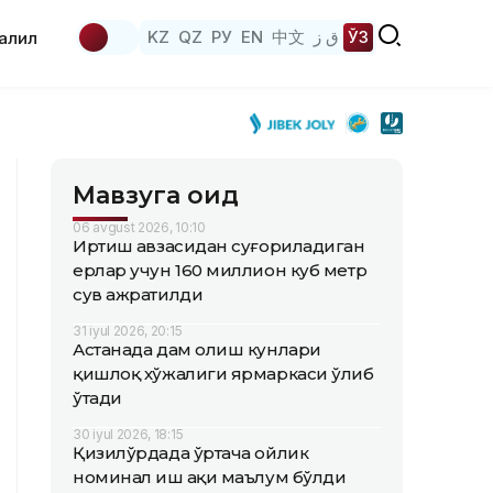
KZ
QZ
РУ
EN
中文
ق ز
ЎЗ
аҳлил
Мавзуга оид
06 avgust 2026, 10:10
Иртиш ҳавзасидан суғориладиган
ерлар учун 160 миллион куб метр
сув ажратилди
31 iyul 2026, 20:15
Астанада дам олиш кунлари
қишлоқ хўжалиги ярмаркаси ўлиб
ўтади
30 iyul 2026, 18:15
Қизилўрдада ўртача ойлик
номинал иш ҳақи маълум бўлди