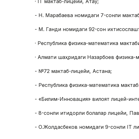
· IТ мактаб-лицейи, Ақтау;
-
Н. Марабаева номидаги 7-сонли мактаб-
- М. Ганди номидаги 92-сон ихтисослаш
· Республика физика-математика мактаб
· Алмати шаҳридаги Назарбоев физика-м
-
№72 мактаб-лицейи, Астана;
-
Республика физика-математика мактаби
- «Билим-Инновация» вилоят лицей-инте
-
8-сонли иқтидорли болалар лицейи, Па
- О.Жолдасбеков номидаги 9-сонли IТ л