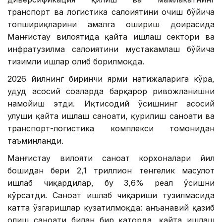
транспорт ва логистика салоҳиятини очиш бўйича
топшириқларини амалга ошириш доирасида
Манғистау вилоятида қайта ишлаш сектори ва
инфратузилма салоҳиятини мустаҳкамлаш бўйича
тизимли ишлар олиб борилмоқда.
2026 йилнинг биринчи ярми натижаларига кўра,
ҳудуд асосий соҳаларда барқарор ривожланишни
намойиш этди. Иқтисодий ўсишнинг асосий
улуши қайта ишлаш саноати, қурилиш саноати ва
транспорт-логистика комплекси томонидан
таъминланди.
Манғистау вилояти саноат корхоналари йил
бошидан бери 2,1 триллион тенгелик маҳсулот
ишлаб чиқардилар, бу 3,6% реал ўсишни
кўрсатди. Саноат ишлаб чиқариши тузилмасида
катта ўзгаришлар кузатилмоқда: анъанавий қазиб
олиш саноати билан бир қаторда, қайта ишлаш