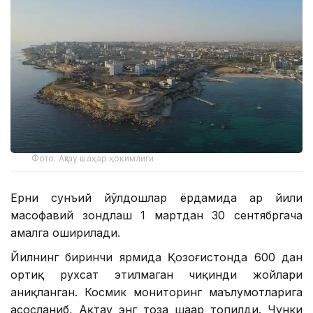
Фото: Ақтау шаҳар ҳокимлиги
Ерни сунъий йўлдошлар ёрдамида ҳар йили
масофавий зондлаш 1 мартдан 30 сентябргача
амалга оширилади.
Йилнинг биринчи ярмида Қозоғистонда 600 дан
ортиқ рухсат этилмаган чиқинди жойлари
аниқланган. Космик мониторинг маълумотларига
асосланиб, Ақтау энг тоза шаҳар топилди. Чунки