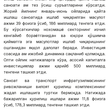
саноати ҳам тез ўсиш суръатларини кўрсатди.
Жорий йилнинг январь-июнь ойларида қайта
ишлаш саноатида ишлаб чиқарилган маҳсулот
ҳажми 39 фоизга ўсиб, 186 миллиард тенгега етди.
Бу кўрсаткичлар нохомашё секторнинг изчил
кенгайиб бораётганидан ва юқори қўшимча
қийматга эга маҳсулотлар ишлаб чиқаришнинг
ошганидан яққол далолат беради. Инвестиция
соҳасида ҳам ижобий динамика сақланиб қолмоқда.
Олти ойлик натижаларга кўра, асосий капиталга
инвестициялар ҳажми қарийб 500 миллиард
тенгени ташкил этди.
Саноат ва транспорт инфратузилмасининг
ривожланиши вилоят қурилиш комплексининг
жадал ишлашига туртки бермоқда. Натижада
бажарилган қурилиш ишлари ҳажми 11,8 фоизга
ўсиб, 178,3 миллиард тенгени ташкил этди.