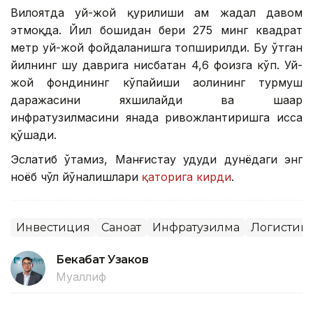
Вилоятда уй-жой қурилиши ҳам жадал давом
этмоқда. Йил бошидан бери 275 минг квадрат
метр уй-жой фойдаланишга топширилди. Бу ўтган
йилнинг шу даврига нисбатан 4,6 фоизга кўп. Уй-
жой фондининг кўпайиши аҳолининг турмуш
даражасини яхшилайди ва шаҳар
инфратузилмасини янада ривожлантиришга ҳисса
қўшади.
Эслатиб ўтамиз, Манғистау ҳудуди дунёдаги энг
ноёб чўл йўналишлари
қаторига кирди
.
Инвестиция
Саноат
Инфратузилма
Логистик
Бекабат Узаков
Муаллиф