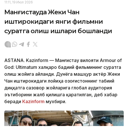
11:11, 19 Июл 2026
Манғистауда Жеки Чан
иштирокидаги янги фильмни
суратга олиш ишлари бошланди
ASTANA. Kazinform — Манғистау вилояти Armour of
God: Ultimatum халқаро бадиий фильмининг суратга
олиш жойига айланди. Дунёга машҳур актёр Жеки
Чан иштирокидаги лойиҳа Қозоғистоннинг табиий
диққатга сазовор жойларига глобал аудитория
эътиборини жалб қилишга қаратилган, деб хабар
беради
Кazinform
мухбири.