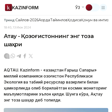
KAZINFORM
ЎЗ
Сайлов-2026
Ақорда
Тайинлов
Ҳодиса
Қонун ва интизо
Тренд:
18:40, 13 Июн 2024
Ақтау - Қозоғистоннинг энг тоза
шаҳри
АQTAU. Кazinform - «Қазақстан Ғарыш Сапары»
миллий компанияси Қозоғистон Республикаси
Экология ва табиий ресурслар вазирлиги билан
ҳамкорликда олиб борилаётган космик мониторинг
маълумотларини эълон қилди. Шунга кўра, Ақтау
энг тоза шаҳар деб топилди.