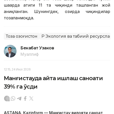
шаҳарда атиги 11 та чиқинди ташланган жой
аниқланган. Шунингдек, ҳозирда чиқиндилар
тозаланмоқда.
Тоза Қозоғистон
ҚР Экология ва табиий ресурслар
Бекабат Узаков
Муаллиф
12:15, 24 Июл 2026
Манғистауда қайта ишлаш саноати
39% га ўсди
ASTANА. Кazinform — Манғистау вилояти саноат