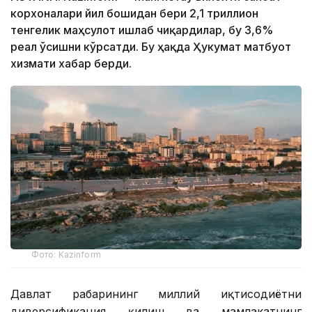
корхоналари йил бошидан бери 2,1 триллион
тенгелик маҳсулот ишлаб чиқардилар, бу 3,6%
реал ўсишни кўрсатди. Бу ҳақда Ҳукумат матбуот
хизмати хабар берди.
Фото: Kazinform
Давлат раҳбарининг миллий иқтисодиётни
диверсификация қилиш ва мамлакатнинг