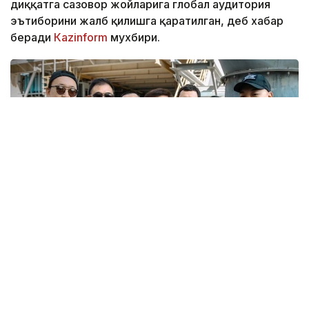
диққатга сазовор жойларига глобал аудитория
эътиборини жалб қилишга қаратилган, деб хабар
беради
Кazinform
мухбири.
Фото: Манғистау вилояти ҳокимлиги
Armour of God: Ultimatum халқаро бадиий
фильмини суратга олиш ишлари Манғистау
вилоятида расман бошланди.