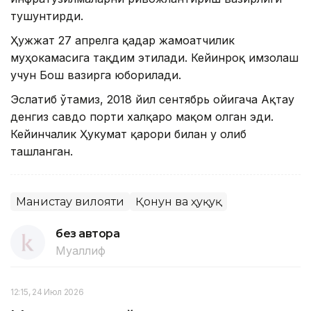
тушунтирди.
Ҳужжат 27 апрелга қадар жамоатчилик
муҳокамасига тақдим этилади. Кейинроқ имзолаш
учун Бош вазирга юборилади.
Эслатиб ўтамиз, 2018 йил сентябрь ойигача Ақтау
денгиз савдо порти халқаро мақом олган эди.
Кейинчалик Ҳукумат қарори билан у олиб
ташланган.
Манғистау вилояти
Қонун ва ҳуқуқ
без автора
Муаллиф
12:15, 24 Июл 2026