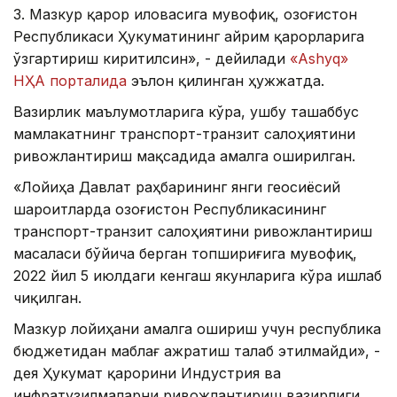
3. Мазкур қарор иловасига мувофиқ, Қозоғистон
Республикаси Ҳукуматининг айрим қарорларига
ўзгартириш киритилсин», - дейилади
«Ashyq»
НҲА порталида
эълон қилинган ҳужжатда.
Вазирлик маълумотларига кўра, ушбу ташаббус
мамлакатнинг транспорт-транзит салоҳиятини
ривожлантириш мақсадида амалга оширилган.
«Лойиҳа Давлат раҳбарининг янги геосиёсий
шароитларда Қозоғистон Республикасининг
транспорт-транзит салоҳиятини ривожлантириш
масаласи бўйича берган топшириғига мувофиқ,
2022 йил 5 июлдаги кенгаш якунларига кўра ишлаб
чиқилган.
Мазкур лойиҳани амалга ошириш учун республика
бюджетидан маблағ ажратиш талаб этилмайди», -
дея Ҳукумат қарорини Индустрия ва
инфратузилмаларни ривожлантириш вазирлиги