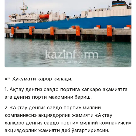
«ҚР Ҳукумати қарор қилади:
1. Ақтау денгиз савдо портига халқаро аҳамиятга
эга денгиз порти мақомини бериш.
2. «Ақтау денгиз савдо порти» миллий
компанияси» акциядорлик жамияти «Ақтау
халқаро денгиз савдо порти» миллий компанияси»
акциядорлик жамияти деб ўзгартирилсин.