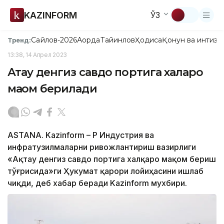
KAZINFORM
ЎЗ
Сайлов-2026
Ақорда
Тайинлов
Ҳодиса
Қонун ва интизо
Тренд:
13:38, 14 Апрел 2023
Ақтау денгиз савдо портига халқаро
мақом берилади
ASTANA. Kazinform – ҚР Индустрия ва
инфратузилмаларни ривожлантириш вазирлиги
«Ақтау денгиз савдо портига халқаро мақом бериш
тўғрисида»ги Ҳукумат қарори лойиҳасини ишлаб
чиқди, деб хабар беради Kazinform мухбири.