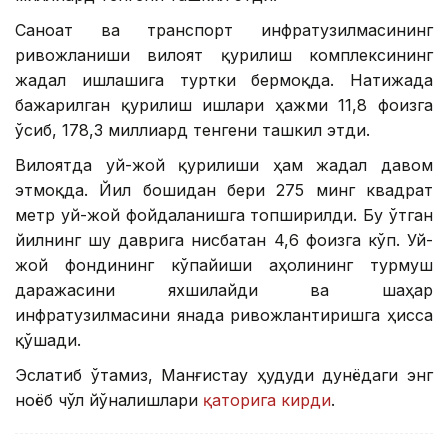
Саноат ва транспорт инфратузилмасининг
ривожланиши вилоят қурилиш комплексининг
жадал ишлашига туртки бермоқда. Натижада
бажарилган қурилиш ишлари ҳажми 11,8 фоизга
ўсиб, 178,3 миллиард тенгени ташкил этди.
Вилоятда уй-жой қурилиши ҳам жадал давом
этмоқда. Йил бошидан бери 275 минг квадрат
метр уй-жой фойдаланишга топширилди. Бу ўтган
йилнинг шу даврига нисбатан 4,6 фоизга кўп. Уй-
жой фондининг кўпайиши аҳолининг турмуш
даражасини яхшилайди ва шаҳар
инфратузилмасини янада ривожлантиришга ҳисса
қўшади.
Эслатиб ўтамиз, Манғистау ҳудуди дунёдаги энг
ноёб чўл йўналишлари
қаторига кирди
.