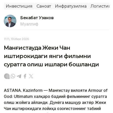
Инвестиция
Саноат
Инфратузилма
Логистик
Бекабат Узаков
Муаллиф
11:11, 19 Июл 2026
Манғистауда Жеки Чан
иштирокидаги янги фильмни
суратга олиш ишлари бошланди
ASTANA. Kazinform — Манғистау вилояти Armour of
God: Ultimatum халқаро бадиий фильмининг суратга
олиш жойига айланди. Дунёга машҳур актёр Жеки
Чан иштирокидаги лойиҳа Қозоғистоннинг табиий