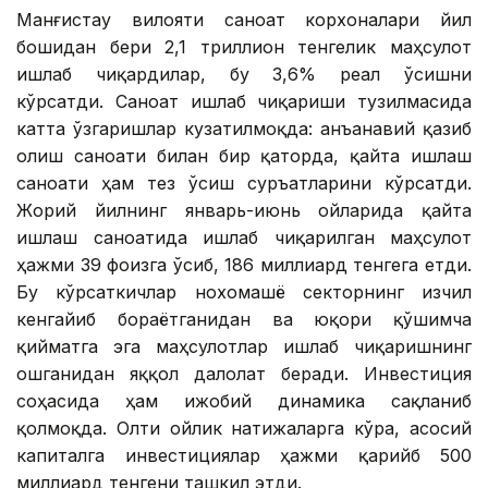
Манғистау вилояти саноат корхоналари йил
бошидан бери 2,1 триллион тенгелик маҳсулот
ишлаб чиқардилар, бу 3,6% реал ўсишни
кўрсатди. Саноат ишлаб чиқариши тузилмасида
катта ўзгаришлар кузатилмоқда: анъанавий қазиб
олиш саноати билан бир қаторда, қайта ишлаш
саноати ҳам тез ўсиш суръатларини кўрсатди.
Жорий йилнинг январь-июнь ойларида қайта
ишлаш саноатида ишлаб чиқарилган маҳсулот
ҳажми 39 фоизга ўсиб, 186 миллиард тенгега етди.
Бу кўрсаткичлар нохомашё секторнинг изчил
кенгайиб бораётганидан ва юқори қўшимча
қийматга эга маҳсулотлар ишлаб чиқаришнинг
ошганидан яққол далолат беради. Инвестиция
соҳасида ҳам ижобий динамика сақланиб
қолмоқда. Олти ойлик натижаларга кўра, асосий
капиталга инвестициялар ҳажми қарийб 500
миллиард тенгени ташкил этди.