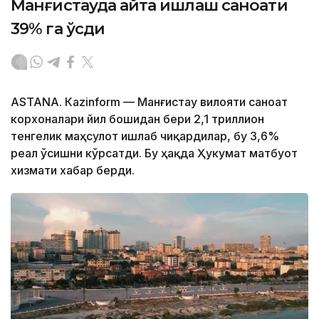
Манғистауда қайта ишлаш саноати
39% га ўсди
ASTANА. Кazinform — Манғистау вилояти саноат
корхоналари йил бошидан бери 2,1 триллион
тенгелик маҳсулот ишлаб чиқардилар, бу 3,6%
реал ўсишни кўрсатди. Бу ҳақда Ҳукумат матбуот
хизмати хабар берди.