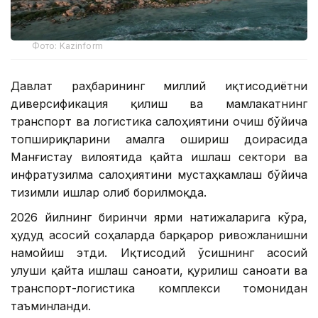
Фото: Kazinform
Давлат раҳбарининг миллий иқтисодиётни
диверсификация қилиш ва мамлакатнинг
транспорт ва логистика салоҳиятини очиш бўйича
топшириқларини амалга ошириш доирасида
Манғистау вилоятида қайта ишлаш сектори ва
инфратузилма салоҳиятини мустаҳкамлаш бўйича
тизимли ишлар олиб борилмоқда.
2026 йилнинг биринчи ярми натижаларига кўра,
ҳудуд асосий соҳаларда барқарор ривожланишни
намойиш этди. Иқтисодий ўсишнинг асосий
улуши қайта ишлаш саноати, қурилиш саноати ва
транспорт-логистика комплекси томонидан
таъминланди.