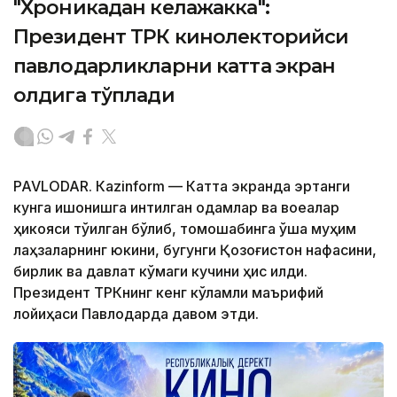
"Хроникадан келажакка":
Президент ТРК кинолекторийси
павлодарликларни катта экран
олдига тўплади
PAVLODAR. Кazinform — Катта экранда эртанги
кунга ишонишга интилган одамлар ва воқеалар
ҳикояси тўқилган бўлиб, томошабинга ўша муҳим
лаҳзаларнинг юкини, бугунги Қозоғистон нафасини,
бирлик ва давлат кўмаги кучини ҳис қилди.
Президент ТРКнинг кенг кўламли маърифий
лойиҳаси Павлодарда давом этди.