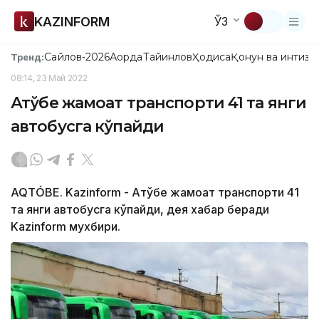
KAZINFORM
ЎЗ
Сайлов-2026
Ақорда
Тайинлов
Ҳодиса
Қонун ва интизо
Тренд:
08:14, 23 Май 2022
Ақтўбе жамоат транспорти 41 та янги
автобусга кўпайди
AQTÓBE. Kazinform - Ақтўбе жамоат транспорти 41
та янги автобусга кўпайди, дея хабар беради
Kazinform мухбири.