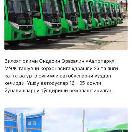
Вилоят ҳокими Ондасин Оразалин «Автопарк»
МЧЖ ташувчи корхонасига қарашли 23 та янги
катта ва ўрта сиғимли автобусларни кўздан
кечирди. Ушбу автобуслар 16 - 25-сонли
йўналишларни тўлдириши режалаштирилган.