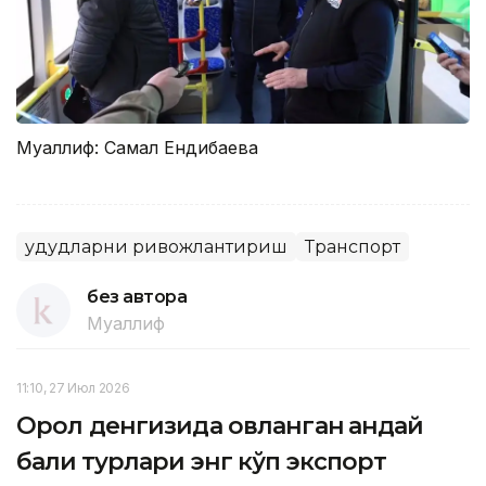
Муаллиф: Самал Ендибаева
Ҳудудларни ривожлантириш
Транспорт
без автора
Муаллиф
11:10, 27 Июл 2026
Орол денгизида овланган қандай
балиқ турлари энг кўп экспорт