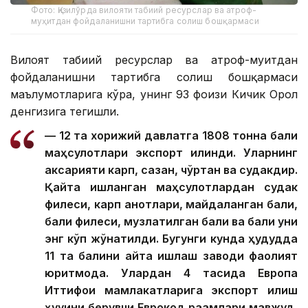
Фото: Қизилўрда вилояти табиий ресурслар ва атроф-
муҳитдан фойдаланишни тартибга солиш бошқармаси
Вилоят табиий ресурслар ва атроф-муҳитдан
фойдаланишни тартибга солиш бошқармаси
маълумотларига кўра, унинг 93 фоизи Кичик Орол
денгизига тегишли.
— 12 та хорижий давлатга 1808 тонна балиқ
маҳсулотлари экспорт қилинди. Уларнинг
аксарияти карп, сазан, чўртан ва судакдир.
Қайта ишланган маҳсулотлардан судак
филеси, карп қанотлари, майдаланган балиқ,
балиқ филеси, музлатилган балиқ ва балиқ уни
энг кўп жўнатилди. Бугунги кунда ҳудудда
11 та балиқни қайта ишлаш заводи фаолият
юритмоқда. Улардан 4 тасида Европа
Иттифоқи мамлакатларига экспорт қилиш
ҳуқуқини берувчи Еврокод рақамлари мавжуд,