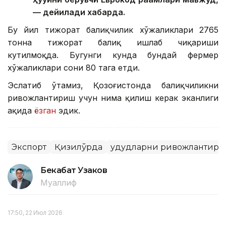
— дейилади хабарда.
Бу йил тижорат балиқчилик хўжаликлари 2765
тонна тижорат балиқ ишлаб чиқариши
кутилмоқда. Бугунги кунда бундай фермер
хўжаликлари сони 80 тага етди.
Эслатиб ўтамиз, Қозоғистонда балиқчиликни
ривожлантириш учун нима қилиш керак эканлиги
ҳақида
ёзган
эдик.
Экспорт
Қизилўрда
Ҳудудларни ривожлантир
Бекабат Узаков
Муаллиф
17:50, 22 Июл 2026