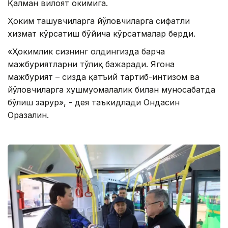
Қалман вилоят ҳокимига.
Ҳоким ташувчиларга йўловчиларга сифатли
хизмат кўрсатиш бўйича кўрсатмалар берди.
«Ҳокимлик сизнинг олдингизда барча
мажбуриятларни тўлиқ бажаради. Ягона
мажбурият – сизда қатъий тартиб-интизом ва
йўловчиларга хушмуомалалик билан муносабатда
бўлиш зарур», - дея таъкидлади Ондасин
Оразалин.