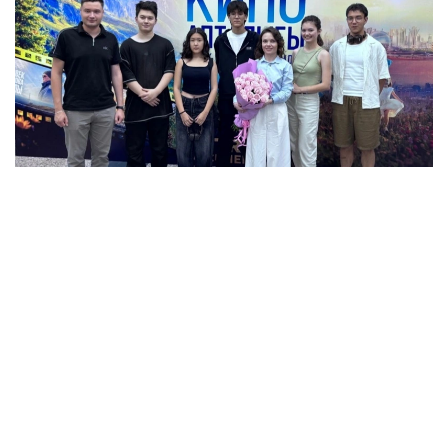
Фото: Павлодар вилояти ҳокимлиги
Шу кунларда маҳаллий кинотеатр жамият
вакиллари, ёшлар, оммавий ахборот воситалари
ходимлари ва замонавий ҳужжатли
кинематографияга қизиққан шаҳар аҳолисини
бирлаштирди. Павлодар аҳолисига Президент
ТРКнинг ўз ишлаб чиқариш базаси — Ҳужжатли
фильмлар марказининг энг яхши асарлари тақдим
этилди.