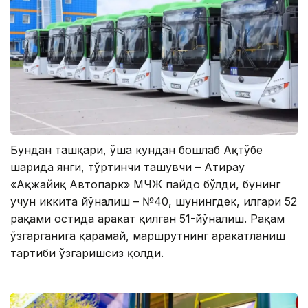
Бундан ташқари, ўша кундан бошлаб Ақтўбе
шаҳрида янги, тўртинчи ташувчи – Атирау
«Ақжайиқ Автопарк» МЧЖ пайдо бўлди, бунинг
учун иккита йўналиш – №40, шунингдек, илгари 52
рақами остида ҳаракат қилган 51-йўналиш. Рақам
ўзгарганига қарамай, маршрутнинг ҳаракатланиш
тартиби ўзгаришсиз қолди.