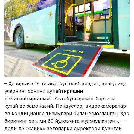
– Ҳозиргача 18 та автобус олиб келдик, келгусида
уларнинг сонини кўпайтиришни
режалаштирганмиз. Автобусларнинг барчаси
қулай ва замонавий. Пандуслар, видеокамералар
ва кондиционер тизимлари билан жиҳозланган. Ҳар
бирининг сиғими 80 йўловчига мўлжалланган», —
деди «Ақжайиқ» автопарки директори Қуантай