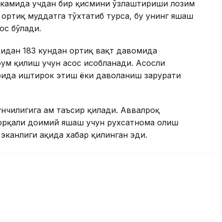
нг камида учдан бир қисмини ўзлаштириши лозим
 ортиқ муддатга тўхтатиб турса, бу унинг яшаш
ос бўлади.
дидан 183 кундан ортиқ вақт давомида
рум қилиш учун асос ҳисобланади. Асосли
рида иштирок этиш ёки даволаниш зарурати
чилигига ҳам таъсир қилади. Аввалроқ
 орқали доимий яшаш учун рухсатнома олиш
канлиги ҳақида хабар қилинган эди.