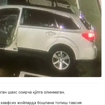
ган шахс ҳозирча қўлга олинмаган.
а хавфсиз жойларда бошпана топиш тавсия