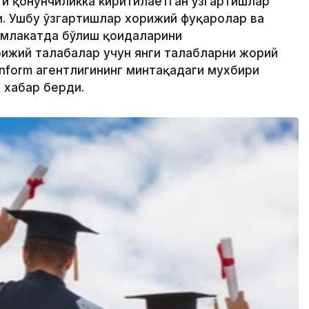
ти қонунчиликка киритилаётган ўзгартишлар
. Ушбу ўзгартишлар хорижий фуқаролар ва
амлакатда бўлиш қоидаларини
ижий талабалар учун янги талабларни жорий
inform агентлигининг минтақадаги мухбири
 хабар берди.