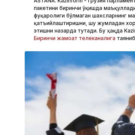
ASTANA. Kazinform - Грузия парламен
пакетини биринчи ўқишда маъқуллади
фуқаролиги бўлмаган шахсларнинг м
қатъийлаштиришни, шу жумладан хор
этишни назарда тутади. Бу ҳақда Kaz
Биринчи жамоат телеканалига
таяниб