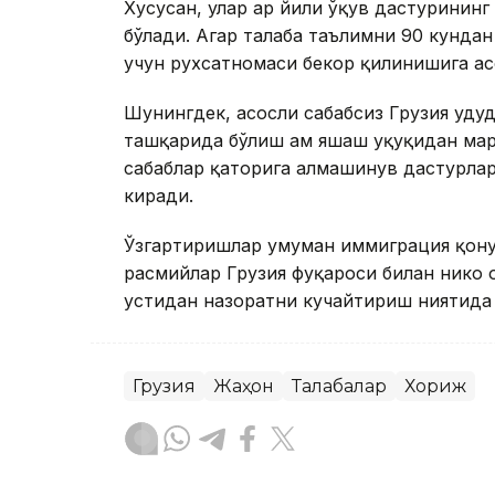
Хусусан, улар ҳар йили ўқув дастурини
бўлади. Агар талаба таълимни 90 кундан
учун рухсатномаси бекор қилинишига ас
Шунингдек, асосли сабабсиз Грузия ҳуду
ташқарида бўлиш ҳам яшаш ҳуқуқидан маҳ
сабаблар қаторига алмашинув дастурла
киради.
Ўзгартиришлар умуман иммиграция қонун
расмийлар Грузия фуқароси билан никоҳ
устидан назоратни кучайтириш ниятида э
Грузия
Жаҳон
Талабалар
Хориж