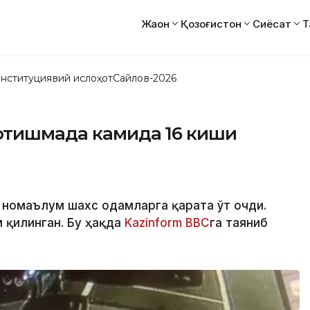
Жаҳон
Қозоғистон
Сиёсат
Т
нституциявий ислоҳот
Сайлов-2026
отишмада камида 16 киши
номаълум шахс одамларга қарата ўт очди.
 қилинган. Бу ҳақда
Kazinform
ВВС
га таяниб