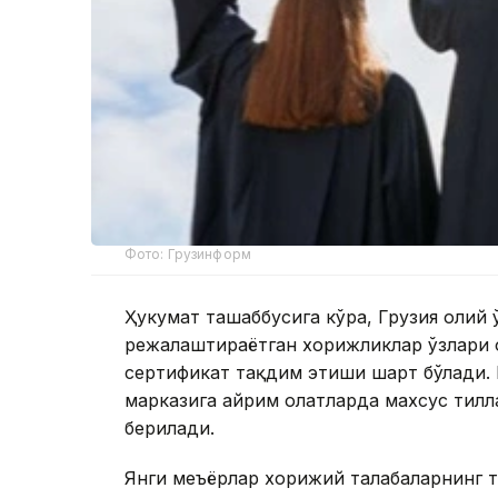
Фото: Грузинформ
Ҳукумат ташаббусига кўра, Грузия олий
режалаштираётган хорижликлар ўзлари 
сертификат тақдим этиши шарт бўлади. 
марказига айрим ҳолатларда махсус тилл
берилади.
Янги меъёрлар хорижий талабаларнинг т