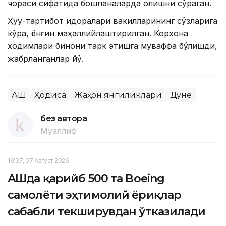
чораси сифатида бошпаналарда қолишни сўраган.
Ҳуқуқ-тартибот идоралари вакилларининг сўзларига
кўра, ёнғин маҳаллийлаштирилган. Корхона
ходимлари бинони тарк этишга муваффақ бўлишди,
жабрланганлар йўқ.
АҚШ
Ҳодиса
Жаҳон янгиликлари
Дунё
без автора
Муаллиф
19:37, 07 Август 2026
АҚШда қарийб 500 та Boeing
самолёти эҳтимолий ёриқлар
сабабли текширувдан ўтказилади