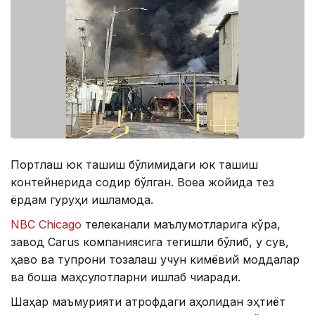
Портлаш юк ташиш бўлимидаги юк ташиш
контейнерида содир бўлган. Воқеа жойида тез
ёрдам гуруҳи ишламоқда.
NBC Chicago
телеканали маълумотларига кўра,
завод Carus компаниясига тегишли бўлиб, у сув,
ҳаво ва тупроқни тозалаш учун кимёвий моддалар
ва бошқа маҳсулотларни ишлаб чиқаради.
Шаҳар маъмурияти атрофдаги аҳолидан эҳтиёт