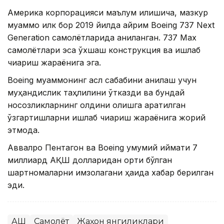
Америка корпорацияси маълум қилишича, мазкур
муаммо илк бор 2019 йилда айрим Boeing 737 Next
Generation самолётларида аниқланган. 737 Max
самолётлари эса ўхшаш конструкция ва ишлаб
чиқариш жараёнига эга.
Boeing муаммонинг асл сабабини аниқлаш учун
муҳандислик таҳлилини ўтказди ва бундай
носозликларнинг олдини олишга қаратилган
ўзгартишларни ишлаб чиқариш жараёнига жорий
этмоқда.
Аввалроқ Пентагон ва Boeing умумий қиймати 7
миллиард АҚШ долларидан ортиқ бўлган
шартномаларни имзолагани ҳақида хабар берилган
эди.
АҚШ
Самолёт
Жаҳон янгиликлари