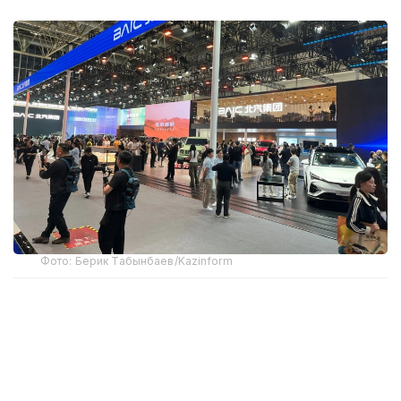
Фото: Берик Табынбаев/Kazinform
Хабарнинг ҳаққонийлигига Хитой Автомобилсозлик
саноати ассоциацияси маълумотлари далолат
беради. 2025 йил якунларига кўра, Хитойдан NEV
экспорти 103,7 фоизга ўсиб, 2,615 миллион