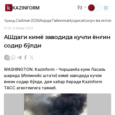
KAZINFORM
ЎЗ
Сайлов-2026
Ақорда
Тайинлов
Ҳодиса
Қонун ва интизо
Тренд:
10:10, 12 Январ 2023
АҚШдаги кимё заводида кучли ёнғин
содир бўлди
WASHINGTON. Kazinform - Чоршанба куни Ласаль
шаҳрида (Иллинойс штати) кимё заводида кучли
ёнғин содир бўлди, дея хабар беради Kazinform
ТАСС агентлигига таяниб.