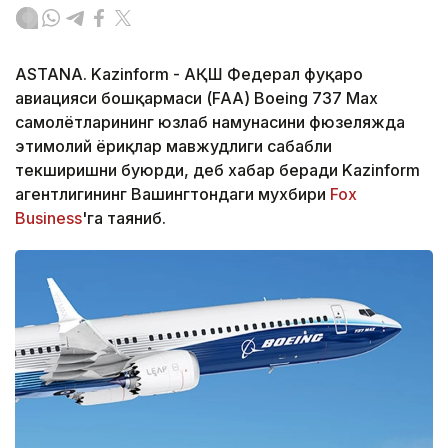
ASTANA. Kazinform - АҚШ Федерал фуқаро
авиацияси бошқармаси (FAA) Boeing 737 Max
самолётларининг юзлаб намунасини фюзеляжда
эҳтимолий ёриқлар мавжудлиги сабабли
текширишни буюрди, деб хабар беради Kazinform
агентлигининг Вашингтондаги мухбири
Fox
Business
'га таяниб.