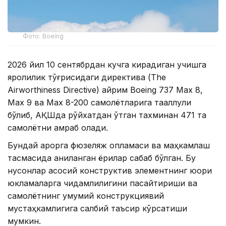
Фото: Boeing
2026 йил 10 сентябрдан кучга кирадиган учишга
яроқлилик тўғрисидаги директива (The
Airworthiness Directive) айрим Boeing 737 Max 8,
Max 9 ва Max 8-200 самолётларига тааллуқли
бўлиб, АҚШда рўйхатдан ўтган тахминан 471 та
самолётни қамраб олади.
Бундай қарорга фюзеляж қопламаси ва маҳкамлаш
тасмасида аниқланган ёриқлар сабаб бўлган. Бу
нуқсонлар асосий конструктив элементнинг юқори
юкламаларга чидамлилигини пасайтириши ва
самолётнинг умумий конструкциявий
мустаҳкамлигига салбий таъсир кўрсатиши
мумкин.