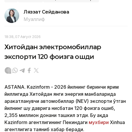
Ляззат Сейданова
Муаллиф
18:38, 07 Август 2026
Хитойдан электромобиллар
экспорти 120 фоизга ошди
ASTANA. Kazinform - 2026 йилнинг биринчи ярим
йиллигида Хитойдан янги энергия манбаларида
ҳаракатланувчи автомобиллар (NEV) экспорти ўтган
йилнинг шу даврига нисбатан 120 фоизга ошиб,
2,355 миллион донани ташкил этди. Бу ҳақда
Kazinform агентлигининг Пекиндаги
мухбири
Xinhua
агентлигига таяниб хабар беради.