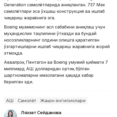
Generation самолётларида аниқланган. 737 Max
самолётлари эса ўхшаш конструкция ва ишлаб
чиқариш жараёнига эга.
Boeing муаммонинг асл сабабини аниқлаш учун
муҳандислик таҳлилини ўтказди ва бундай
носозликларнинг олдини олишга қаратилган
ўзгартишларни ишлаб чиқариш жараёнига жорий
этмоқда.
Аввалроқ Пентагон ва Boeing умумий қиймати 7
миллиард АҚШ долларидан ортиқ бўлган
шартномаларни имзолагани ҳақида хабар
берилган эди.
АҚШ
Самолёт
Жаҳон янгиликлари
Ляззат Сейданова