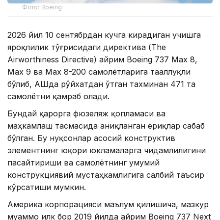
Фото: Boeing
2026 йил 10 сентябрдан кучга кирадиган учишга
яроқлилик тўғрисидаги директива (The
Airworthiness Directive) айрим Boeing 737 Max 8,
Max 9 ва Max 8-200 самолётларига тааллуқли
бўлиб, АҚШда рўйхатдан ўтган тахминан 471 та
самолётни қамраб олади.
Бундай қарорга фюзеляж қопламаси ва
маҳкамлаш тасмасида аниқланган ёриқлар сабаб
бўлган. Бу нуқсонлар асосий конструктив
элементнинг юқори юкламаларга чидамлилигини
пасайтириши ва самолётнинг умумий
конструкциявий мустаҳкамлигига салбий таъсир
кўрсатиши мумкин.
Америка корпорацияси маълум қилишича, мазкур
муаммо илк бор 2019 йилда айрим Boeing 737 Next