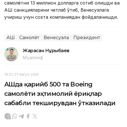
самолётни 13 миллион долларга сотиб олишди ва
АҚШ санкцияларини четлаб ўтиб, Венесуэлага
учириш учун сохта компаниядан фойдаланишди.
АҚШ
Самолёт
Венесуэла
Президент
Жарасқан Нұрыбаев
Муаллиф
19:37, 07 Август 2026
АҚШда қарийб 500 та Boeing
самолёти эҳтимолий ёриқлар
сабабли текширувдан ўтказилади