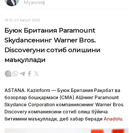
Муаллиф
18:10, 07 Август 2026
Буюк Британия Paramount
Skydanceнинг Warner Bros.
Discoveryни сотиб олишини
маъқуллади
ASTANА. Кazinform — Буюк Британия Рақобат ва
бозорлар бошқармаси (CМА) АҚШнинг Paramount
Skydance Corporation компаниясининг Warner Bros.
Discovery компаниясини сотиб олиш бўйича
битимини маъқуллади, деб хабар беради
Аnadolu
.