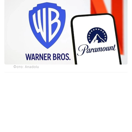
Фото: Аnadolu
CМА маълумотларига кўра, регулятор Paramount
Skydance томонидан Warner Bros. Discovery
компаниясини сотиб олишини маъқуллади. Ушбу
қарор Paramount Британия ҳукуматига қонуний
мажбурий мажбуриятларни тақдим этганидан
кейин қабул қилинди.
Британия оммавий ахборот воситаларининг хабар