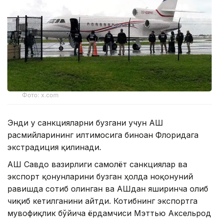
Фото: x.com
Энди у санкцияларни бузгани учун АҚШ
расмийларининг илтимосига биноан Флоридага
экстрадиция қилинади.
АҚШ Савдо вазирлиги самолёт санкциялар ва
экспорт қонунларини бузган ҳолда ноқонуний
равишда сотиб олинган ва АҚШдан яширинча олиб
чиқиб кетилганини айтди. Котибнинг экспортга
мувофиқлик бўйича ёрдамчиси Мэттью Аксельрод