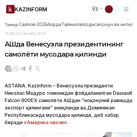
KAZINFORM
ЎЗ
Сайлов-2026
Ақорда
Тайинлов
Ҳодиса
Қонун ва интизо
Тренд:
12:38, 03 Сентябр 2024
АҚШда Венесуэла президентининг
самолёти мусодара қилинди
ASTANA. Kazinform – Венесуэла президенти
Николас Мадуро томонидан фойдаланилган Dassault
Falcon 900EX самолёти АҚШдан “ноқонуний равишда
экспорт қилингани” аниқланди ва Доминикан
Республикасида мусодара қилинди, деб хабар
беради
«Америка овози»
.