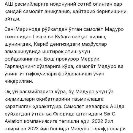
АҚШ расмийларига ноқонуний сотиб олинган ҳар
қандай самолёт аниқланиб, қайтариб берилишини
айтди.
Сан-Маринода рўйхатдан ўтган самолёт Мадуро
томонидан Гаяна ва Кубага саёҳат қилиш,
шунингдек, Кариб денгизидаги маҳбуслар
алмашинувида иштирок этиш учун
фойдаланилган. Бош прокурор Меррик
Гарланднинг сўзларига кўра, самолёт Мадуро ва
унинг иттифоқчилари фойдаланиши учун
чиқарилган.
Оқ уй расмийларига кўра, бу Мадуро учун ўз
қилмишлари оқибатларини таъминлашга
қаратилган ҳаракатдир. Самолёт аввалроқ АҚШда
рўйхатдан ўтган ва Флорида штатидаги Six G
Aviation компаниясига тегишли эди. 2022 йил
охири ва 2023 йил бошида Мадуро тарафдорлари