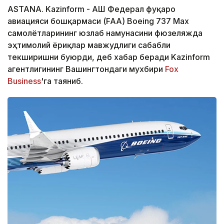
ASTANA. Kazinform - АҚШ Федерал фуқаро
авиацияси бошқармаси (FAA) Boeing 737 Max
самолётларининг юзлаб намунасини фюзеляжда
эҳтимолий ёриқлар мавжудлиги сабабли
текширишни буюрди, деб хабар беради Kazinform
агентлигининг Вашингтондаги мухбири
Fox
Business
'га таяниб.