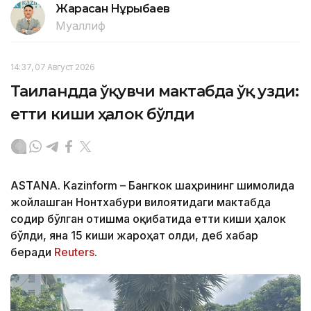
Жарасқан Нұрыбаев
Муаллиф
14:37, 07 Август 2026
Таиландда ўқувчи мактабда ўқ узди:
етти киши ҳалок бўлди
ASTANA. Kazinform – Бангкок шаҳрининг шимолида
жойлашган Нонтхабури вилоятидаги мактабда
содир бўлган отишма оқибатида етти киши ҳалок
бўлди, яна 15 киши жароҳат олди, деб хабар
беради
Reuters
.