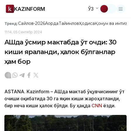
KAZINFORM
ЎЗ
Сайлов-2026
Ақорда
Тайинлов
Ҳодиса
Қонун ва интизо
Тренд:
11:14, 05 Сентябр 2024
АҚШда ўсмир мактабда ўт очди: 30
киши яраланди, ҳалок бўлганлар
ҳам бор
ASTANA. Kazinform – АҚШда мактаб ўқувчисининг ўт
очиши оқибатида 30 га яқин киши жароҳатланди,
бир неча киши ҳалок бўлди. Бу ҳақда
CNN
ёзди.