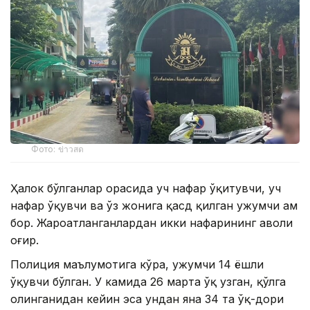
Фото: ข่าวสด
Ҳалок бўлганлар орасида уч нафар ўқитувчи, уч
нафар ўқувчи ва ўз жонига қасд қилган ҳужумчи ҳам
бор. Жароҳатланганлардан икки нафарининг аҳволи
оғир.
Полиция маълумотига кўра, ҳужумчи 14 ёшли
ўқувчи бўлган. У камида 26 марта ўқ узган, қўлга
олинганидан кейин эса ундан яна 34 та ўқ-дори