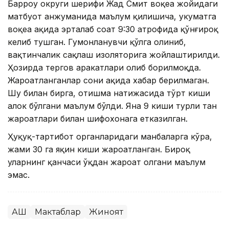
Барроу округи шерифи Жад Смит воқеа жойидаги
матбуот анжуманида маълум қилишича, ҳукуматга
воқеа ҳақида эрталаб соат 9:30 атрофида қўнғироқ
келиб тушган. Гумонланувчи қўлга олиниб,
вақтинчалик сақлаш изоляторига жойлаштирилди.
Ҳозирда тергов ҳаракатлари олиб борилмоқда.
Жароҳатланганлар сони ҳақида хабар берилмаган.
Шу билан бирга, отишма натижасида тўрт киши
ҳалок бўлгани маълум бўлди. Яна 9 киши турли тан
жароҳатлари билан шифохонага етказилган.
Ҳуқуқ-тартибот органларидаги манбаларга кўра,
жами 30 га яқин киши жароҳатланган. Бироқ
уларнинг қанчаси ўқдан жароҳат олгани маълум
эмас.
АҚШ
Мактаблар
Жиноят