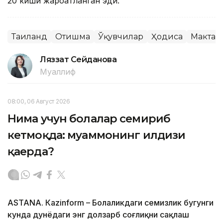
20 киши жароҳатланган эди.
Таиланд
Отишма
Ўқувчилар
Ҳодиса
Мактаб
Ляззат Сейданова
Муаллиф
08:00, 06 Август 2026
Нима учун болалар семириб
кетмоқда: муаммонинг илдизи
қаерда?
ASTANА. Кazinform – Болаликдаги семизлик бугунги
кунда дунёдаги энг долзарб соғлиқни сақлаш