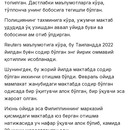
топилган. Дастлабки маълумотларга кўра,
тўппонча унинг бобосига тегишли бўлган.
Полициянинг тахминига кўра, ҳужумчи мактаб
ҳудудида ўқ узишдан аввал уйида буви ва
бобосини ҳам отиб ўлдирган.
Reuters маълумотига кўра, бу Таиландда 2022
йилдан буён содир бўлган энг йирик оммавий
қотиллик ҳисобланади.
Шунингдек, бу жорий йилда мактабда содир
бўлган иккинчи отишма бўлди. Февраль ойида
мамлакат жанубидаги мактабда содир бўлган
ҳодисада бир ўқитувчи ҳалок бўлган, бир ўқувчи эса
жароҳат олган.
Июнь ойида эса Филиппиннинг марказий
қисмидаги мактабда юз берган отишма
натижасида уч нафар ўқувчи ҳалок бўлиб, камида