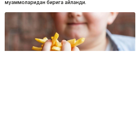
муаммоларидан бирига айланди.
Фото: Freepik
Жаҳон соғлиқни сақлаш ташкилотининг 2025 йил
учун янгиланган маълумотларига кўра, 2022 йилда
дунёда 5-19 ёшдаги 390 миллиондан ортиқ
болалар ва ўсмирлар ортиқча вазнга эга эдилар.