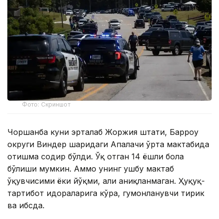
Фото: Скриншот
Чоршанба куни эрталаб Жоржия штати, Барроу
округи Виндер шаҳридаги Апалачи ўрта мактабида
отишма содир бўлди. Ўқ отган 14 ёшли бола
бўлиши мумкин. Аммо унинг ушбу мактаб
ўқувчисими ёки йўқми, ҳали аниқланмаган. Ҳуқуқ-
тартибот идораларига кўра, гумонланувчи тирик
ва ҳибсда.