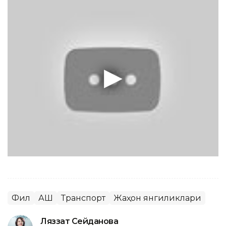
Фил
АҚШ
Транспорт
Жаҳон янгиликлари
Ляззат Сейданова