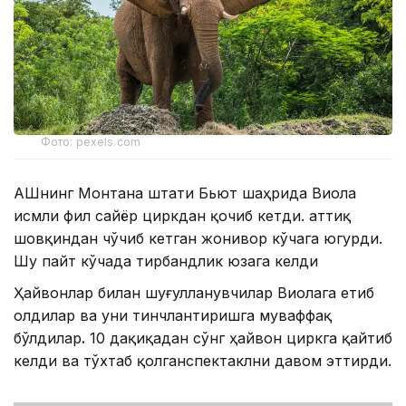
Фото: pexels.com
АҚШнинг Монтана штати Бьют шаҳрида Виола
исмли фил сайёр циркдан қочиб кетди. Қаттиқ
шовқиндан чўчиб кетган жонивор кўчага югурди.
Шу пайт кўчада тирбандлик юзага келди
Ҳайвонлар билан шуғулланувчилар Виолага етиб
олдилар ва уни тинчлантиришга муваффақ
бўлдилар
.
10 дақиқадан сўнг ҳайвон циркга қайтиб
келди ва тўхтаб қолганспектаклни давом эттирди.