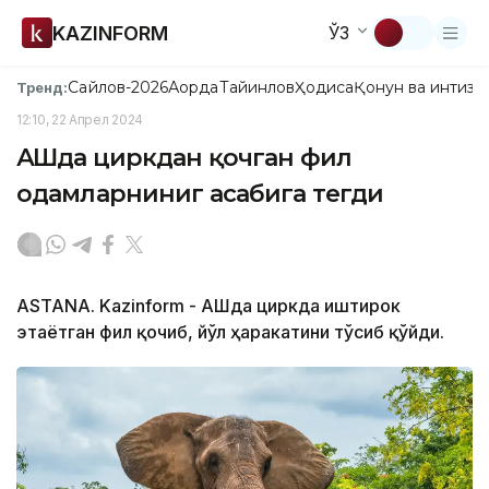
KAZINFORM
ЎЗ
Сайлов-2026
Ақорда
Тайинлов
Ҳодиса
Қонун ва интизо
Тренд:
12:10, 22 Апрел 2024
АҚШда циркдан қочган фил
одамларниниг асабига тегди
ASTANA. Kazinform - АҚШда циркда иштирок
этаётган фил қочиб, йўл ҳаракатини тўсиб қўйди.