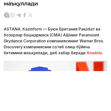
маъқуллади
ASTANА. Кazinform — Буюк Британия Рақобат ва
бозорлар бошқармаси (CМА) АҚШнинг Paramount
Skydance Corporation компаниясининг Warner Bros.
Discovery компаниясини сотиб олиш бўйича
битимини маъқуллади, деб хабар беради
Аnadolu
.