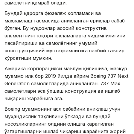
самолётни қамраб олади.
Бундай қарорга фюзеляж қопламаси ва
маҳкамлаш тасмасида аниқланган ёриқлар сабаб
бўлган. Бу нуқсонлар асосий конструктив
элементнинг юқори юкламаларга чидамлилигини
пасайтириши ва самолётнинг умумий
конструкциявий мустаҳкамлигига салбий таъсир
кўрсатиши мумкин.
Америка корпорацияси маълум қилишича, мазкур
муаммо илк бор 2019 йилда айрим Boeing 737 Next
Generation самолётларида аниқланган. 737 Max
самолётлари эса ўхшаш конструкция ва ишлаб
чиқариш жараёнига эга.
Boeing муаммонинг асл сабабини аниқлаш учун
муҳандислик таҳлилини ўтказди ва бундай
носозликларнинг олдини олишга қаратилган
ўзгартишларни ишлаб чиқариш жараёнига жорий