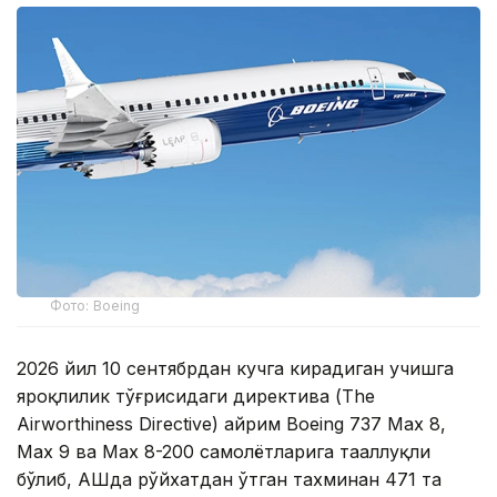
Фото: Boeing
2026 йил 10 сентябрдан кучга кирадиган учишга
яроқлилик тўғрисидаги директива (The
Airworthiness Directive) айрим Boeing 737 Max 8,
Max 9 ва Max 8-200 самолётларига тааллуқли
бўлиб, АҚШда рўйхатдан ўтган тахминан 471 та