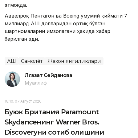
этмоқда.
Аввалроқ Пентагон ва Boeing умумий қиймати 7
миллиард АҚШ долларидан ортиқ бўлган
шартномаларни имзолагани ҳақида хабар
берилган эди.
АҚШ
Самолёт
Жаҳон янгиликлари
Ляззат Сейданова
Муаллиф
18:10, 07 Август 2026
Буюк Британия Paramount
Skydanceнинг Warner Bros.
Discoveryни сотиб олишини