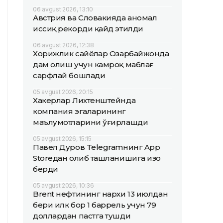
06 avgust 2026, 13:10
Австрия ва Словакияда аномал
иссиқ рекорди қайд этилди
06 avgust 2026, 12:38
Хорижлик сайёҳлар Озарбайжонда
дам олиш учун камроқ маблағ
сарфлай бошлади
05 avgust 2026, 20:15
Хакерлар Лихтенштейнда
компания эгаларининг
маълумотларини ўғирлашди
05 avgust 2026, 15:15
Павел Дуров Telegramнинг App
Storeдан олиб ташланишига изоҳ
берди
05 avgust 2026, 10:36
Brent нефтининг нархи 13 июлдан
бери илк бор 1 баррель учун 79
доллардан пастга тушди