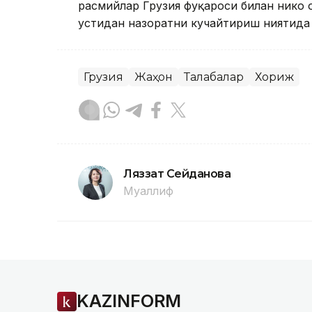
расмийлар Грузия фуқароси билан никоҳ
устидан назоратни кучайтириш ниятида э
Грузия
Жаҳон
Талабалар
Хориж
Ляззат Сейданова
Муаллиф
KAZINFORM