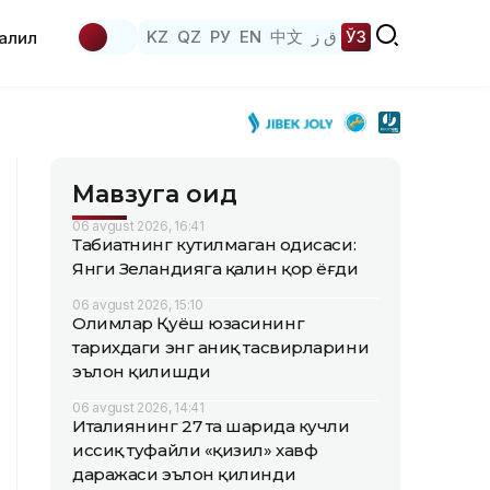
KZ
QZ
РУ
EN
中文
ق ز
ЎЗ
аҳлил
Мавзуга оид
06 avgust 2026, 16:41
Табиатнинг кутилмаган ҳодисаси:
Янги Зеландияга қалин қор ёғди
06 avgust 2026, 15:10
Олимлар Қуёш юзасининг
тарихдаги энг аниқ тасвирларини
эълон қилишди
06 avgust 2026, 14:41
Италиянинг 27 та шаҳрида кучли
иссиқ туфайли «қизил» хавф
даражаси эълон қилинди