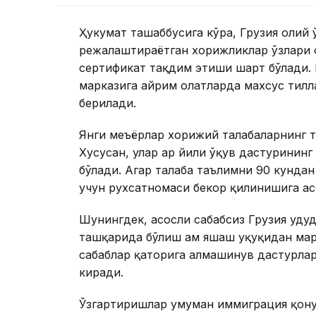
Ҳукумат ташаббусига кўра, Грузия олий
режалаштираётган хорижликлар ўзлари 
сертификат тақдим этиши шарт бўлади. 
марказига айрим ҳолатларда махсус тилл
берилади.
Янги меъёрлар хорижий талабаларнинг т
Хусусан, улар ҳар йили ўқув дастурини
бўлади. Агар талаба таълимни 90 кундан
учун рухсатномаси бекор қилинишига ас
Шунингдек, асосли сабабсиз Грузия ҳуду
ташқарида бўлиш ҳам яшаш ҳуқуқидан маҳ
сабаблар қаторига алмашинув дастурла
киради.
Ўзгартиришлар умуман иммиграция қонун