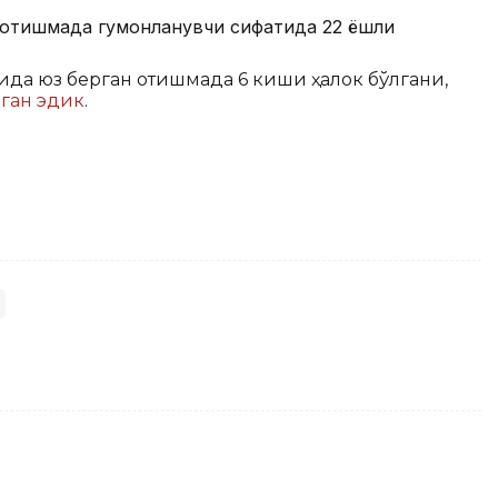
, отишмада гумонланувчи сифатида 22 ёшли
сида юз берган отишмада 6 киши ҳалок бўлгани,
рган эдик
.