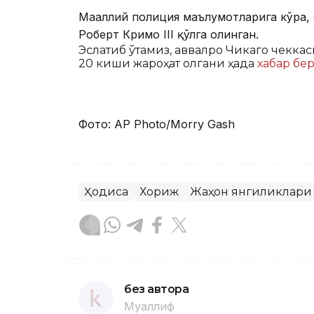
Маҳаллий полиция маълумотларига кўра
Роберт Кримо III қўлга олинган.
Эслатиб ўтамиз, аввалроқ Чикаго чекка
20 киши жароҳат олгани ҳақда
хабар бе
Фото:
AP Photo/Morry Gash
Ҳодиса
Хориж
Жаҳон янгиликлари
без автора
Муаллиф