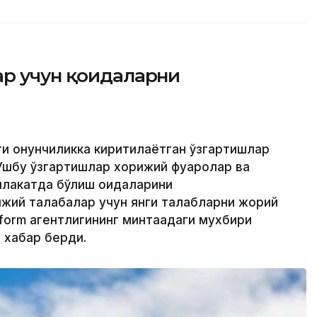
ар учун қоидаларни
ти қонунчиликка киритилаётган ўзгартишлар
 Ушбу ўзгартишлар хорижий фуқаролар ва
млакатда бўлиш қоидаларини
жий талабалар учун янги талабларни жорий
nform агентлигининг минтақадаги мухбири
 хабар берди.