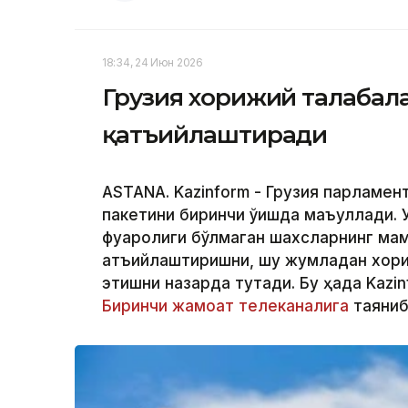
18:34, 24 Июн 2026
Грузия хорижий талабал
қатъийлаштиради
ASTANA. Kazinform - Грузия парламен
пакетини биринчи ўқишда маъқуллади.
фуқаролиги бўлмаган шахсларнинг ма
қатъийлаштиришни, шу жумладан хори
этишни назарда тутади. Бу ҳақда Kazi
Биринчи жамоат телеканалига
таяниб