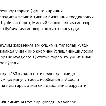
 ўқув юртларига ўқишга киришни
оладиган таълим тилини билишини тасдиқловчи
Шу билан бирга, Миллий баҳолаш ва имтиҳонлар
ар бўйича имтиҳонлар ташкил этиш ҳуқуқи
аълим жараёнига ҳам қўшимча талаблар қўяди.
нг камида учдан бир қисмини ўзлаштириши лозим
 ортиқ муддатга тўхтатиб турса, бу унинг яшаш
ос бўлади.
дидан 183 кундан ортиқ вақт давомида
рум қилиш учун асос ҳисобланади. Асосли
рида иштирок этиш ёки даволаниш зарурати
чилигига ҳам таъсир қилади. Аввалроқ