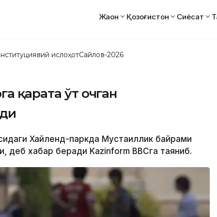
Жаҳон
Қозоғистон
Сиёсат
Т
нституциявий ислоҳот
Сайлов-2026
га қарата ўт очган
нди
асидаги Хайленд-паркда Мустақиллик байрами
и, деб хабар беради Kazinform ВВСга таяниб.