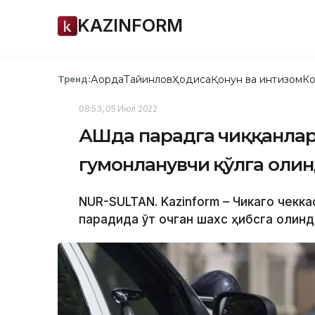
KAZINFORM
Ақорда
Тайинлов
Ҳодиса
Қонун ва интизом
Ко
Тренд:
08:53, 05 Июл 2022
АҚШда парадга чиққанлар
гумонланувчи қўлга оли
NUR-SULTAN. Kazinform – Чикаго чекк
парадида ўт очган шахс ҳибсга олинд