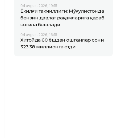
04 avgust 2026, 19:15
Ёқилғи тақчиллиги: Мўғулистонда
бензин давлат рақамларига қараб
сотила бошлади
04 avgust 2026, 16:15
Хитойда 60 ёшдан ошганлар сони
323,38 миллионга етди