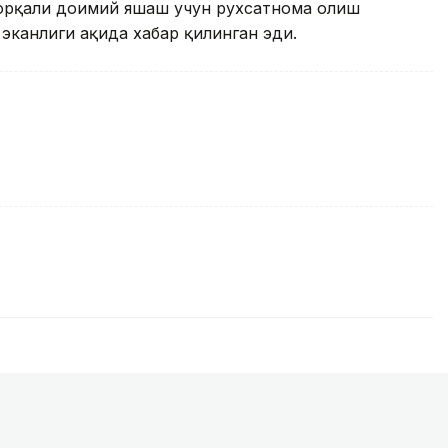
 орқали доимий яшаш учун рухсатнома олиш
канлиги ҳақида хабар қилинган эди.