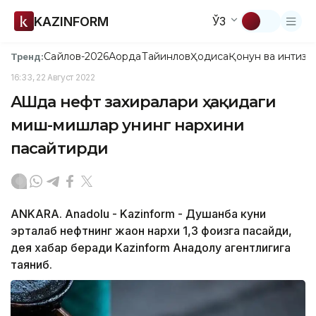
KAZINFORM
ЎЗ
Сайлов-2026
Ақорда
Тайинлов
Ҳодиса
Қонун ва интизо
Тренд:
16:33, 22 Август 2022
АҚШда нефт захиралари ҳақидаги
миш-мишлар унинг нархини
пасайтирди
ANKARA. Anadolu - Kazinform - Душанба куни
эрталаб нефтнинг жаҳон нархи 1,3 фоизга пасайди,
дея хабар беради Kazinform Анадолу агентлигига
таяниб.