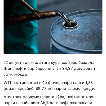
22 август тонги ҳолатига кўра, халқаро бозорда
Brent нефти бир баррели учун 94,97 доллардан
сотилмоқда.
WTI нефтининг октябр фючерслари нархи 1,38
фоизга пасайиб, 88,77 долларни ташкил қилди.
Агентлик маълумотларига кўра, нефтнинг жаҳон
нархи пасайишига АҚШдаги нефт захиралари