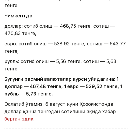
тенге.
Чимкентда:
доллар: сотиб олиш — 468,75 тенге, сотиш —
470,83 тенге;
евро: сотиб олиш — 538,92 тенге, сотиш — 543,77
тенге;
рубль: сотиб олиш — 5,56 тенге, сотиш — 5,63
тенге.
Бугунги расмий валюталар курси қуйидагича: 1
доллар — 4
67,4
8 тенге, 1 евро — 5
39,52
тенге, 1
рубль — 5
,7
3 тенге.
Эслатиб ўтамиз, 6 август куни Қозоғистонда
доллар қанча тенгедан сотилиши ҳақида хабар
берган эдик.