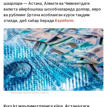
шаҳарлари — Астана, Алмати ва Чимкентдаги
валюта айирбошлаш шохобчаларида доллар, евро
ва рублнинг ўртача ҳисобланган курси тақдим
этилди, деб хабар беради
Kazinform
.
Коллаж: Kazinform/ Canva
Kurs.kz маълумотларига кўра, Астанадаги