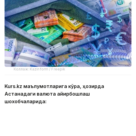
Коллаж: Kazinform / Freepik
Kurs.kz маълумотларига кўра, ҳозирда
Астанадаги валюта айирбошлаш
шохобчаларида:
— доллар: сотиб олиш — 467,00 тенге, сотиш —
474,00 тенге;
— евро: сотиб олиш — 534,00 тенге, сотиш —