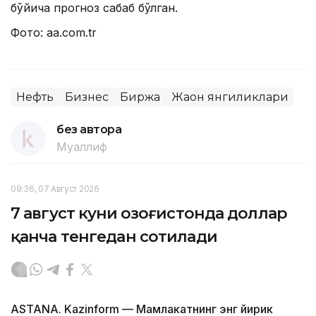
бўйича прогноз сабаб бўлган.
Фото: aa.com.tr
Нефть
Бизнес
Биржа
Жаҳон янгиликлари
без автора
Муаллиф
09:36, 07 Август 2026
7 август куни Қозоғистонда доллар
қанча тенгедан сотилади
ASTANA. Kazinform — Мамлакатнинг энг йирик