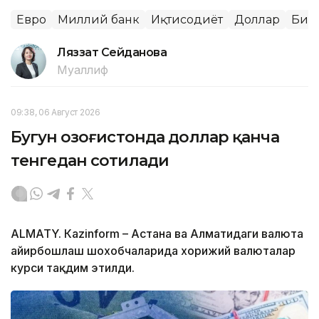
Евро
Миллий банк
Иқтисодиёт
Доллар
Бир
Ляззат Сейданова
Муаллиф
09:38, 06 Август 2026
Бугун Қозоғистонда доллар қанча
тенгедан сотилади
ALMATY. Кazinform – Астана ва Алматидаги валюта
айирбошлаш шохобчаларида хорижий валюталар
курси тақдим этилди.