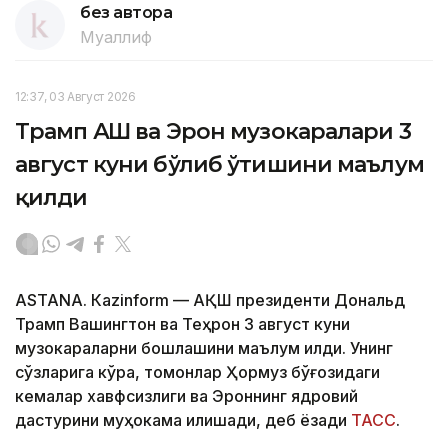
без автора
Муаллиф
12:37, 03 Август 2026
Трамп АҚШ ва Эрон музокаралари 3
август куни бўлиб ўтишини маълум
қилди
ASTANА. Кazinform — АҚШ президенти Дональд
Трамп Вашингтон ва Теҳрон 3 август куни
музокараларни бошлашини маълум қилди. Унинг
сўзларига кўра, томонлар Ҳормуз бўғозидаги
кемалар хавфсизлиги ва Эроннинг ядровий
дастурини муҳокама қилишади, деб ёзади
ТАСС
.