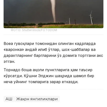
ФОТО: Shutterstock/FOTODOM
Воқеа гувоҳлари томонидан олинган кадрларда
«варонка» қандай қилиб ўтлар, шох-шаббалар ва
дарахтларнинг баргларини ўз домига тортгани акс
этган.
Торнадо бошқа аҳоли пунктларига ҳам таъсир
кўрсатди. Қўшни Элджин шаҳрида шамол бир
неча уйнинг томларига зарар етказди.
АҚШ
Жаҳон янгиликлари