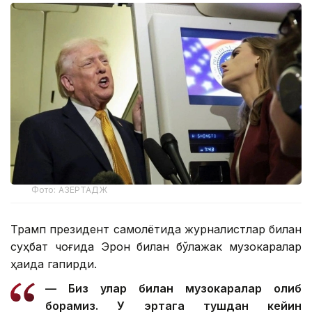
Фото: АЗЕРТАДЖ
Трамп президент самолётида журналистлар билан
суҳбат чоғида Эрон билан бўлажак музокаралар
ҳақида гапирди.
— Биз улар билан музокаралар олиб
борамиз. У эртага тушдан кейин