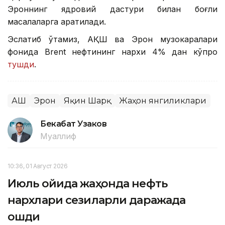
Эроннинг ядровий дастури билан боғлиқ
масалаларга қаратилади.
Эслатиб ўтамиз, АҚШ ва Эрон музокаралари
фонида Brent нефтининг нархи 4% дан кўпроқ
тушди
.
АҚШ
Эрон
Яқин Шарқ
Жаҳон янгиликлари
Бекабат Узаков
Муаллиф
10:36, 01 Август 2026
Июль ойида жаҳонда нефть
нархлари сезиларли даражада
ошди