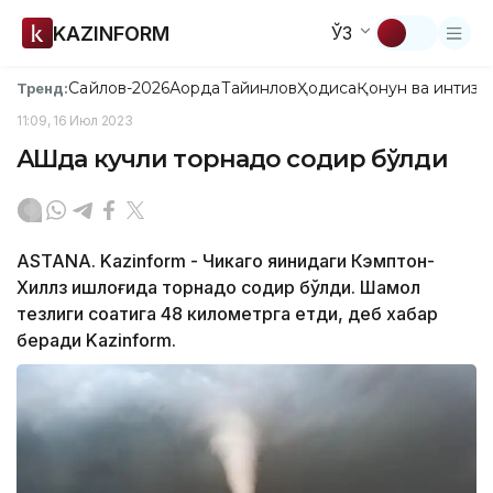
KAZINFORM
ЎЗ
Сайлов-2026
Ақорда
Тайинлов
Ҳодиса
Қонун ва интизо
Тренд:
11:09, 16 Июл 2023
АҚШда кучли торнадо содир бўлди
ASTANA. Kazinform - Чикаго яқинидаги Кэмптон-
Хиллз қишлоғида торнадо содир бўлди. Шамол
тезлиги соатига 48 километрга етди, деб хабар
беради Kazinform.