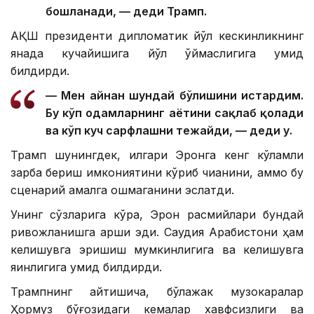
бошланади, — деди Трамп.
АҚШ президенти дипломатик йўл кескинликнинг
янада кучайишига йўл қўймаслигига умид
билдирди.
— Мен айнан шундай бўлишини истардим.
Бу кўп одамларнинг ҳаётини сақлаб қолади
ва кўп куч сарфлашни тежайди, — деди у.
Трамп шунингдек, илгари Эронга кенг кўламли
зарба бериш имкониятини кўриб чиққанини, аммо бу
сценарий амалга ошмаганини эслатди.
Унинг сўзларига кўра, Эрон расмийлари бундай
ривожланишга қарши эди. Саудия Арабистони ҳам
келишувга эришиш мумкинлигига ва келишувга
яқинлигига умид билдирди.
Трампнинг айтишича, бўлажак музокаралар
Ҳормуз бўғозидаги кемалар хавфсизлиги ва