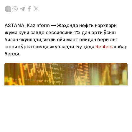
ASTANА. Кazinform — Жаҳонда нефть нархлари
жума куни савдо сессиясини 1% дан ортиқ ўсиш
билан якунлади, июль ойи март ойидан бери энг
юқори кўрсаткичда якунланди. Бу ҳақда
Reuters
хабар
берди.