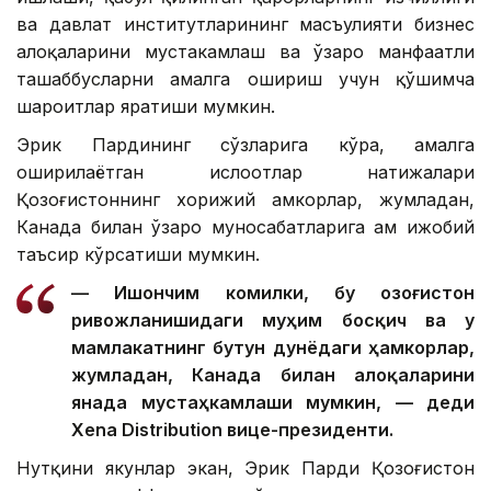
ва давлат институтларининг масъулияти бизнес
алоқаларини мустаҳкамлаш ва ўзаро манфаатли
ташаббусларни амалга ошириш учун қўшимча
шароитлар яратиши мумкин.
Эрик Пардининг сўзларига кўра, амалга
оширилаётган ислоҳотлар натижалари
Қозоғистоннинг хорижий ҳамкорлар, жумладан,
Канада билан ўзаро муносабатларига ҳам ижобий
таъсир кўрсатиши мумкин.
— Ишончим комилки, бу Қозоғистон
ривожланишидаги муҳим босқич ва у
мамлакатнинг бутун дунёдаги ҳамкорлар,
жумладан, Канада билан алоқаларини
янада мустаҳкамлаши мумкин, — деди
Xena Distribution вице-президенти.
Нутқини якунлар экан, Эрик Парди Қозоғистон