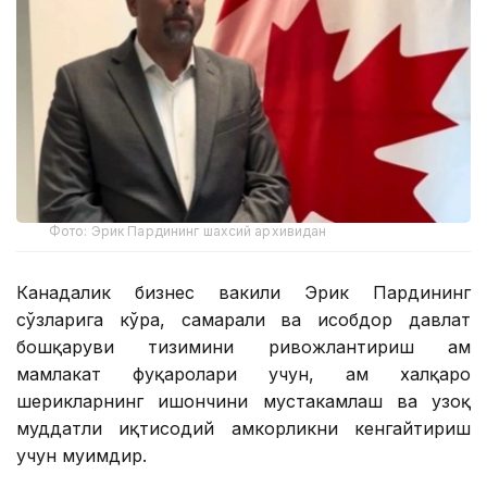
Фото: Эрик Пардининг шахсий архивидан
Канадалик бизнес вакили Эрик Пардининг
сўзларига кўра, самарали ва ҳисобдор давлат
бошқаруви тизимини ривожлантириш ҳам
мамлакат фуқаролари учун, ҳам халқаро
шерикларнинг ишончини мустаҳкамлаш ва узоқ
муддатли иқтисодий ҳамкорликни кенгайтириш
учун муҳимдир.