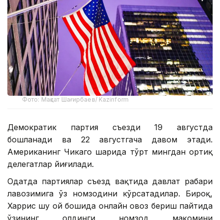
Фото: Мақсат Шағирбаев/ Kazinform
Демократик партия съезди 19 августда
бошланади ва 22 августгача давом этади.
Американинг Чикаго шаҳрида тўрт мингдан ортиқ
делегатлар йиғилади.
Одатда партиялар съезд вақтида давлат раҳбари
лавозимига ўз номзодини кўрсатадилар. Бироқ,
Харрис шу ой бошида онлайн овоз бериш пайтида
ўзининг олдинги номзод мақомини