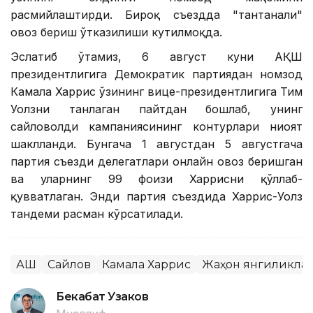
расмийлаштирди. Бироқ съездда "тантанали"
овоз бериш ўтказилиши кутилмоқда.
Эслатиб ўтамиз, 6 август куни АҚШ
президентлигига Демократик партиядан номзод
Камала Харрис ўзининг вице-президентлигига Тим
Уолзни танлаган пайтдан бошлаб, унинг
сайловолди кампаниясининг контурлари ниҳоят
шаклланди. Бунгача 1 августдан 5 августгача
партия съезди делегатлари онлайн овоз беришган
ва уларнинг 99 фоизи Харрисни қўллаб-
қувватлаган. Энди партия съездида Харрис-Уолз
тандеми расман кўрсатилади.
АҚШ
Сайлов
Камала Харрис
Жаҳон янгиликла
Бекабат Узаков