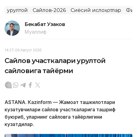
Қурултой
Сайлов-2026
Сиёсий ислоҳотлар
Фик
Бекабат Узаков
Муаллиф
14:27, 06 Август 2026
Сайлов участкалари Қурултой
сайловига тайёрми
ASTANА. Кazinform — Жамоат ташкилотлари
кузатувчилари сайлов участкаларига ташриф
буюриб, уларнинг сайловга тайёрлигини
кузатдилар.