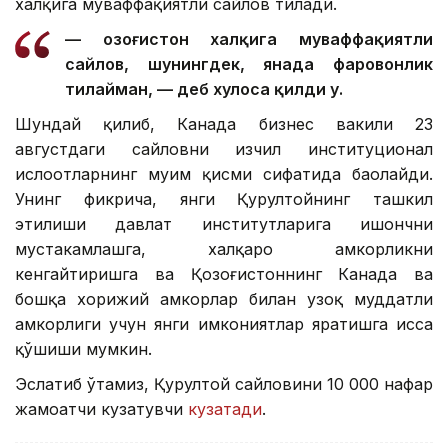
халқига муваффақиятли сайлов тилади.
— Қозоғистон халқига муваффақиятли
сайлов, шунингдек, янада фаровонлик
тилайман, — деб хулоса қилди у.
Шундай қилиб, Канада бизнес вакили 23
августдаги сайловни изчил институционал
ислоҳотларнинг муҳим қисми сифатида баҳолайди.
Унинг фикрича, янги Қурултойнинг ташкил
этилиши давлат институтларига ишончни
мустаҳкамлашга, халқаро ҳамкорликни
кенгайтиришга ва Қозоғистоннинг Канада ва
бошқа хорижий ҳамкорлар билан узоқ муддатли
ҳамкорлиги учун янги имкониятлар яратишга ҳисса
қўшиши мумкин.
Эслатиб ўтамиз, Қурултой сайловини 10 000 нафар
жамоатчи кузатувчи
кузатади
.