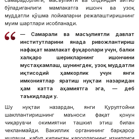
бўладиганлиги мамлакатга ишонч ва узоқ
муддатли қўшма лойиҳаларни режалаштиришнинг
муҳим шартлари ҳисобланади.
— Самарали ва масъулиятли давлат
институтларини янада ривожлантириш
нафақат мамлакат фуқаролари учун, балки
халқаро шерикларнинг ишончини
мустаҳкамлаш, шунингдек, узоқ муддатли
иқтисодий ҳамкорлик учун янги
имкониятлар яратиш нуқтаи назаридан
ҳам катта аҳамиятга эга, — деб
таъкидлади у.
Шу нуқтаи назардан, янги Қурултойни
шакллантиришнинг маъноси фақат қонун
чиқарувчи ҳокимиятни ташкил этиш билан
чекланмайди. Вакиллик органининг барқарор
ишлаши, қабул қилинган қарорларнинг изчиллиги