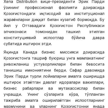
Xena Distribution вице-президенти Эрик Парди
ўзининг профессионал фаолияти доирасида
Қозоғистондаги иқтисодий ва институционал
жараёнларни диққат билан кузатиб бормоқда. Бу
йил у Оттавадаги Қозоғистон Республикаси
элчихонаси томонидан ташкил этилган
конституциявий ислоҳотлар бўйича давра
суҳбатида иштирок этди.
Яқинда Канада бизнес миссияси доирасида
Қозоғистонга ташриф буюриш унга мамлакатнинг
ривожланиш устуворликлари билан бевосита
танишиш имкониятини берди. Сафар давомида
Эрик Парди турли лойиҳаларни амалга оширишда
иштирок этаётган давлат идоралари вакиллари,
бизнес раҳбарлари ва мутахассислар билан
учрашди. Унинг сўзларига кўра, тўпланган
тажриба амалга оширилаётган ислоҳотларнинг
мазмунини ва уларнинг Қозоғистонни янада