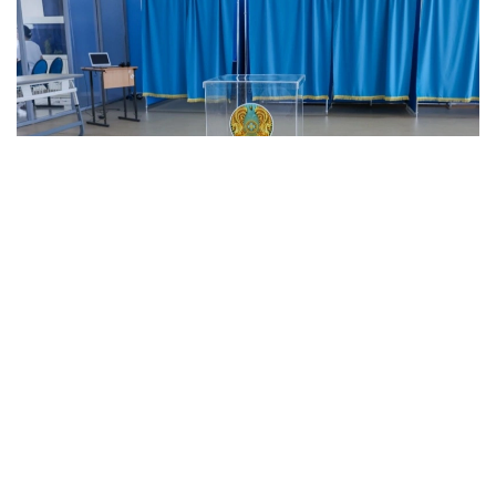
Фото: Ағибай Аяпбергенов/ Kazinform
Кузатувчилар сайлов участкаларида ногиронлиги
бўлган фуқароларни қандай қабул қилишига ва
уларга сайловда тўсиқсиз иштирок этиш учун
шароитлар яратилганига алоҳида эътибор
қаратдилар.
181-участка сайлов комиссияси раиси ўринбосари