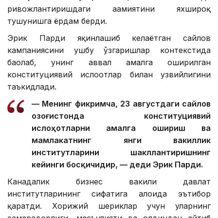
ривожлантиришдаги аҳамиятини яхшироқ
тушунишга ёрдам берди.
Эрик Парди яқинлашиб келаётган сайлов
кампаниясини ушбу ўзгаришлар контекстида
баҳолаб, унинг аввал амалга оширилган
конституциявий ислоҳотлар билан узвийлигини
таъкидлади.
— Менинг фикримча, 23 августдаги сайлов
Қозоғистонда конституциявий
ислоҳотларни амалга ошириш ва
мамлакатнинг янги вакиллик
институтларини шакллантиришнинг
кейинги босқичидир, — деди Эрик Парди.
Канадалик бизнес вакили давлат
институтларининг сифатига алоҳида эътибор
қаратди. Хорижий шериклар учун уларнинг
самарадорлиги, масъулияти ва олдиндан айтиб