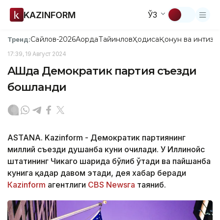
KAZINFORM
ЎЗ
Сайлов-2026
Ақорда
Тайинлов
Ҳодиса
Қонун ва интизо
Тренд:
17:39, 19 Август 2024
АҚШда Демократик партия съезди
бошланди
ASTANA. Kazinform - Демократик партиянинг
миллий съезди душанба куни очилади. У Иллинойс
штатининг Чикаго шаҳрида бўлиб ўтади ва пайшанба
кунига қадар давом этади, дея хабар беради
Кazinform
агентлиги
CBS Newsга
таяниб.