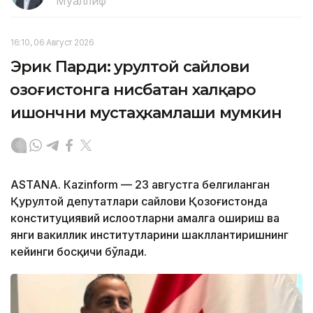
Муаллиф
16:10, 06 Август 2026
Эрик Парди: Қурултой сайлови
Қозоғистонга нисбатан халқаро
ишончни мустаҳкамлаши мумкин
ASTANА. Кazinform — 23 августга белгиланган
Қурултой депутатлари сайлови Қозоғистонда
конституциявий ислоҳотларни амалга ошириш ва
янги вакиллик институтларини шакллантиришнинг
кейинги босқичи бўлади.