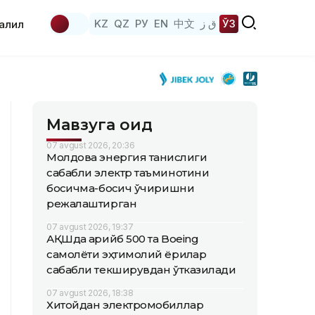
KZ
QZ
РУ
EN
中文
ق ز
ЎЗ
аҳлил
Мавзуга оид
07 avgust 2026, 20:36
Молдова энергия танқислиги
сабабли электр таъминотини
босқичма-босқич ўчиришни
режалаштирган
07 avgust 2026, 19:37
АҚШда қарийб 500 та Boeing
самолёти эҳтимолий ёриқлар
сабабли текширувдан ўтказилади
07 avgust 2026, 18:38
Хитойдан электромобиллар