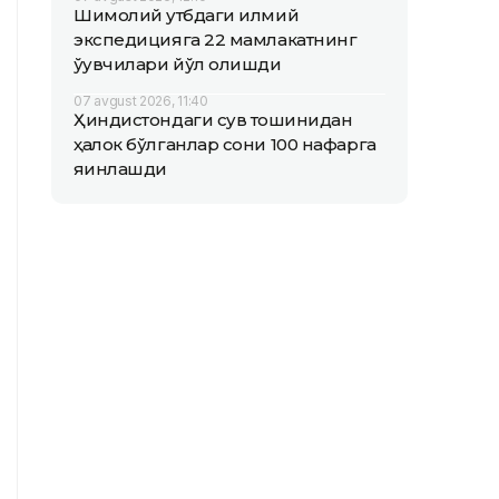
Шимолий қутбдаги илмий
экспедицияга 22 мамлакатнинг
ўқувчилари йўл олишди
07 avgust 2026, 11:40
Ҳиндистондаги сув тошқинидан
ҳалок бўлганлар сони 100 нафарга
яқинлашди