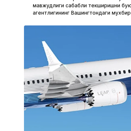
мавжудлиги сабабли текширишни буюр
агентлигининг Вашингтондаги мухби