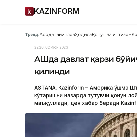
KAZINFORM
Ақорда
Тайинлов
Ҳодиса
Қонун ва интизом
Ко
Тренд:
22:26, 02 Июн 2023
АҚШда давлат қарзи бўйи
қилинди
ASTANA. Kazinform – Америка Қўшма Ш
кўтаришни назарда тутувчи қонун ло
маъқуллади, дея хабар беради Kazinf