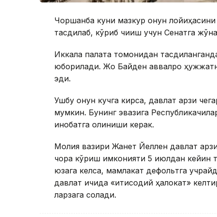
Чоршанба куни мазкур қонун лойиҳасини
тасдиқлаб, кўриб чиқиш учун Сенатга жўна
Иккала палата томонидан тасдиқланганда
юборилади. Жо Байден аввалроқ ҳужжатни
эди.
Ушбу қонун кучга кирса, давлат қарзи че
мумкин. Бунинг эвазига Республикачила
инобатга олиниши керак.
Молия вазири Жанет Йеллен давлат қарзи э
чора кўриш имконияти 5 июлдан кейин 
юзага келса, мамлакат дефольтга учрайд
давлат ичида «иқтисодий ҳалокат» келти
ларзага солади.