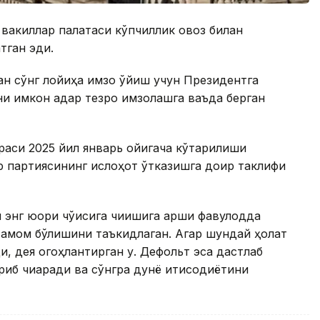
 вакиллар палатаси кўпчиллик овоз билан
тган эди.
н сўнг лойиҳа имзо қўйиш учун Президентга
 имкон қадар тезроқ имзолашга ваъда берган
гараси 2025 йил январь ойигача кўтарилиши
р партиясининг ислоҳот ўтказишга доир таклифи
нг юқори чўққисига чиқишига қарши фавқулодда
тамом бўлишини таъкидлаган. Агар шундай ҳолат
и, дея огоҳлантирган у. Дефольт эса дастлаб
риб чиқаради ва сўнгра дунё иқтисодиётини