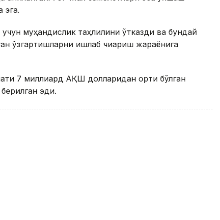
 эга.
ш учун муҳандислик таҳлилини ўтказди ва бундай
ган ўзгартишларни ишлаб чиқариш жараёнига
мати 7 миллиард АҚШ долларидан ортиқ бўлган
 берилган эди.