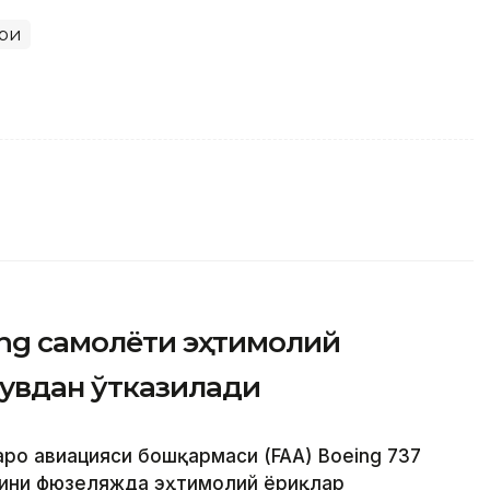
ри
ing самолёти эҳтимолий
увдан ўтказилади
аро авиацияси бошқармаси (FAA) Boeing 737
ини фюзеляжда эҳтимолий ёриқлар