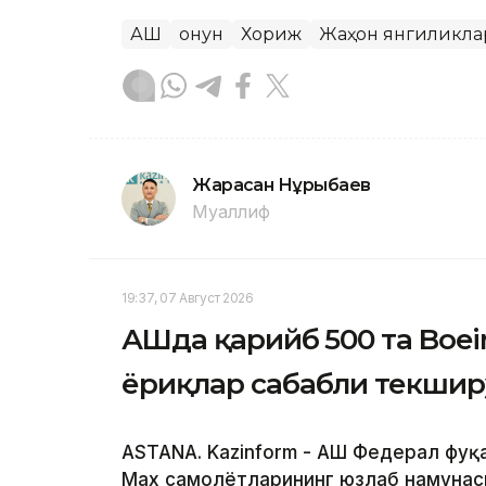
АҚШ
Қонун
Хориж
Жаҳон янгиликла
Жарасқан Нұрыбаев
Муаллиф
19:37, 07 Август 2026
АҚШда қарийб 500 та Boe
ёриқлар сабабли текшир
ASTANA. Kazinform - АҚШ Федерал фуқ
Max самолётларининг юзлаб намунас