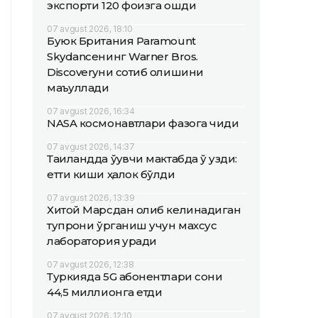
экспорти 120 фоизга ошди
07 avgust 2026, 18:10
Буюк Британия Paramount
Skydanceнинг Warner Bros.
Discoveryни сотиб олишини
маъқуллади
07 avgust 2026, 16:34
NASA космонавтлари фазога чиқди
07 avgust 2026, 14:37
Таиландда ўқувчи мактабда ўқ узди:
етти киши ҳалок бўлди
07 avgust 2026, 13:39
Хитой Марсдан олиб келинадиган
тупроқни ўрганиш учун махсус
лаборатория қуради
07 avgust 2026, 12:38
Туркияда 5G абонентлари сони
44,5 миллионга етди
07 avgust 2026, 12:10