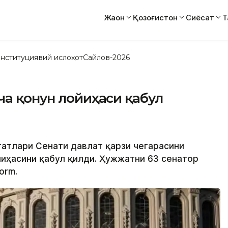
Жаҳон
Қозоғистон
Сиёсат
Т
нституциявий ислоҳот
Сайлов-2026
ча қонун лойиҳаси қабул
татлари Сенати давлат қарзи чегарасини
йиҳасини қабул қилди. Ҳужжатни 63 сенатор
orm.