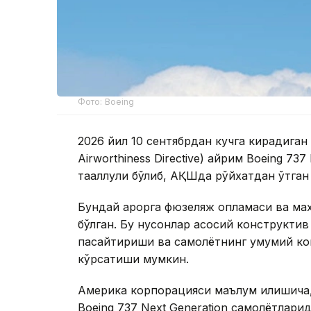
Фото: Boeing
2026 йил 10 сентябрдан кучга кирадиган
Airworthiness Directive) айрим Boeing 73
тааллуқли бўлиб, АҚШда рўйхатдан ўтган
Бундай қарорга фюзеляж қопламаси ва ма
бўлган. Бу нуқсонлар асосий конструкти
пасайтириши ва самолётнинг умумий ко
кўрсатиши мумкин.
Америка корпорацияси маълум қилишича,
Boeing 737 Next Generation самолётлари