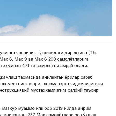
 учишга яроқлилик тўғрисидаги директива (The
7 Max 8, Max 9 ва Max 8-200 самолётларига
 тахминан 471 та самолётни қамраб олади.
ҳкамлаш тасмасида аниқланган ёриқлар сабаб
в элементнинг юқори юкламаларга чидамлилигини
нструкциявий мустаҳкамлигига салбий таъсир
 мазкур муаммо илк бор 2019 йилда айрим
да аниқланган. 737 Max самолётлари эса ўхшаш