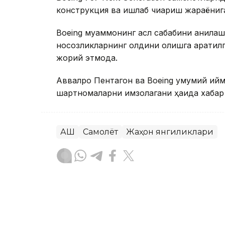
конструкция ва ишлаб чиқариш жараёнига
Boeing муаммонинг асл сабабини аниқла
носозликларнинг олдини олишга қаратил
жорий этмоқда.
Аввалроқ Пентагон ва Boeing умумий қий
шартномаларни имзолагани ҳақида хабар
АҚШ
Самолёт
Жаҳон янгиликлари
Ляззат Сейданова
Муаллиф