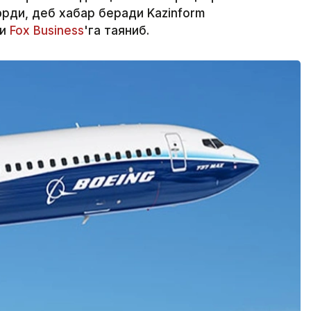
ди, деб хабар беради Kazinform
ри
Fox Business
'га таяниб.