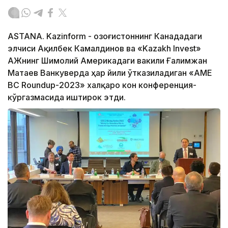
ASTANA. Kazinform - Қозоғистоннинг Канададаги
элчиси Ақилбек Камалдинов ва «Kazakh Invest»
АЖнинг Шимолий Америкадаги вакили Ғалимжан
Матаев Ванкуверда ҳар йили ўтказиладиган «AME
BC Roundup-2023» халқаро кон конференция-
кўргазмасида иштирок этди.