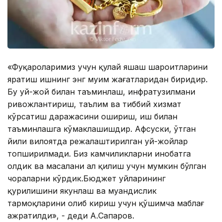
«Фуқароларимиз учун қулай яшаш шароитларини
яратиш ишнинг энг муҳим жағатларидан биридир.
Бу уй-жой билан таъминлаш, инфратузилмани
ривожлантириш, таълим ва тиббий хизмат
кўрсатиш даражасини ошириш, иш билан
таъминлашга кўмаклашишдир. Афсуски, ўтган
йили вилоятда режалаштирилган уй-жойлар
топширилмади. Биз камчиликларни инобатга
олдик ва масалани ҳал қилиш учун мумкин бўлган
чораларни кўрдик.Бюджет уйларининг
қурилишини якунлаш ва муҳандислик
тармоқларини олиб кириш учун қўшимча маблағ
ажратилди», - деди А.Сапаров.