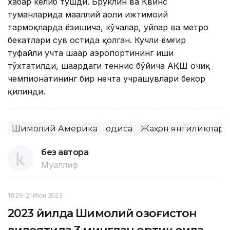
хабар келиб тушди. Бруклин ва Квинс
туманларида маҳаллий аҳоли ижтимоий
тармоқларда ёзишича, кўчалар, уйлар ва метро
бекатлари сув остида қолган. Кучли ёмғир
туфайли учта шаҳар аэропортининг иши
тўхтатилди, шаҳардаги теннис бўйича AҚШ очиқ
чемпионатининг бир нечта учрашувлари бекор
қилинди.
Шимолий Америка
Ҳодиса
Жаҳон янгиликлари
без автора
Муаллиф
18:29, 21 Июн 2023
2023 йилда Шимолий Қозоғистон