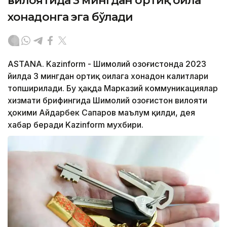
вилоятида 3 мингдан ортиқ оила
хонадонга эга бўлади
ASTANA. Kazinform - Шимолий Қозоғистонда 2023
йилда 3 мингдан ортиқ оилага хонадон калитлари
топширилади. Бу ҳақда Марказий коммуникациялар
хизмати брифингида Шимолий Қозоғистон вилояти
ҳокими Айдарбек Сапаров маълум қилди, дея
хабар беради Kazinform мухбири.