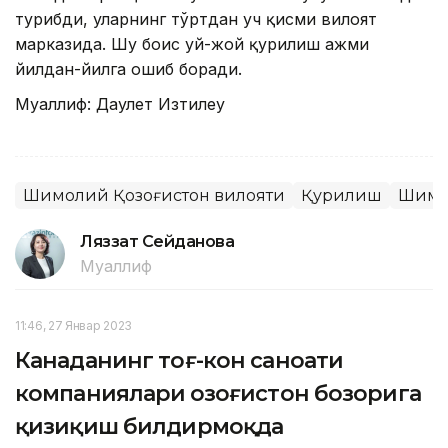
турибди, уларнинг тўртдан уч қисми вилоят
марказида. Шу боис уй-жой қурилиш ҳажми
йилдан-йилга ошиб боради.
Муаллиф: Даулет Изтилеу
Шимолий Қозоғистон вилояти
Қурилиш
Шимо
Ляззат Сейданова
Муаллиф
11:46, 27 Январ 2023
Канаданинг тоғ-кон саноати
компаниялари Қозоғистон бозорига
қизиқиш билдирмоқда