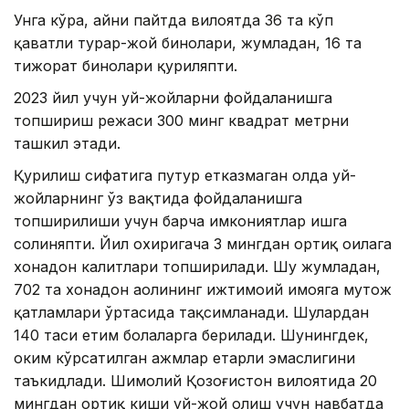
Унга кўра, айни пайтда вилоятда 36 та кўп
қаватли турар-жой бинолари, жумладан, 16 та
тижорат бинолари қуриляпти.
2023 йил учун уй-жойларни фойдаланишга
топшириш режаси 300 минг квадрат метрни
ташкил этади.
Қурилиш сифатига путур етказмаган ҳолда уй-
жойларнинг ўз вақтида фойдаланишга
топширилиши учун барча имкониятлар ишга
солиняпти. Йил охиригача 3 мингдан ортиқ оилага
хонадон калитлари топширилади. Шу жумладан,
702 та хонадон аҳолининг ижтимоий ҳимояга муҳтож
қатламлари ўртасида тақсимланади. Шулардан
140 таси етим болаларга берилади. Шунингдек,
ҳоким кўрсатилган ҳажмлар етарли эмаслигини
таъкидлади. Шимолий Қозоғистон вилоятида 20
мингдан ортиқ киши уй-жой олиш учун навбатда