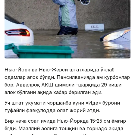
Нью-Йорк ва Нью-Жерси штатларида ўнлаб
одамлар ҳалок бўлди. Пенсилванияда ҳам қурбонлар
бор. Aввалроқ AҚШ шимоли -шарқида 29 киши
ҳалок бўлгани ҳақида хабар берилган эди.
Уч штат ҳукумати чоршанба куни «Ида» бўрони
туфайли фавқулодда ҳолат жорий этди.
Бир неча соат ичида Нью-Йоркда 15-25 см ёмғир
ёғди. Маҳаллий аҳолига тошқин ва торнадо ҳақида