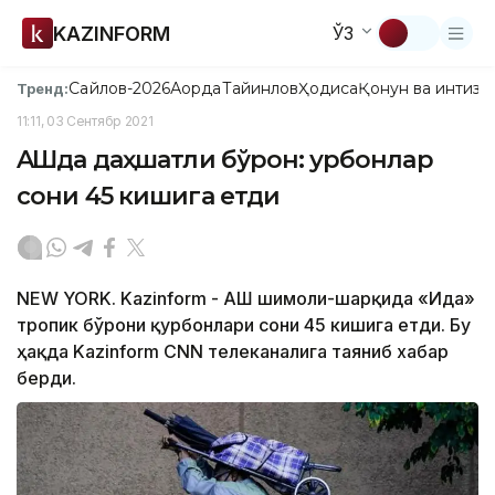
KAZINFORM
ЎЗ
Сайлов-2026
Ақорда
Тайинлов
Ҳодиса
Қонун ва интизо
Тренд:
11:11, 03 Сентябр 2021
AҚШда даҳшатли бўрон: Қурбонлар
сони 45 кишига етди
NEW YORK. Kazinform - AҚШ шимоли-шарқида «Ида»
тропик бўрони қурбонлари сони 45 кишига етди. Бу
ҳақда Kazinform CNN телеканалига таяниб хабар
берди.