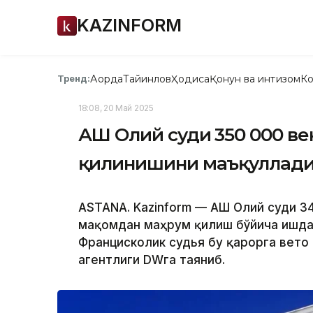
KAZINFORM
Ақорда
Тайинлов
Ҳодиса
Қонун ва интизом
Ко
Тренд:
18:08, 20 Май 2025
АҚШ Олий суди 350 000 в
қилинишини маъқуллад
ASTANA. Kazinform — АҚШ Олий суди 
мақомдан маҳрум қилиш бўйича ишда
Францисколик судья бу қарорга вето
агентлиги DWга таяниб.