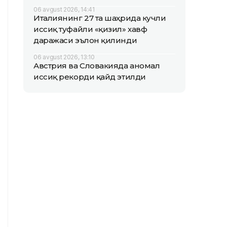
06 avgust 2026, 14:41
Италиянинг 27 та шаҳрида кучли
иссиқ туфайли «қизил» хавф
даражаси эълон қилинди
06 avgust 2026, 13:10
Австрия ва Словакияда аномал
иссиқ рекорди қайд этилди