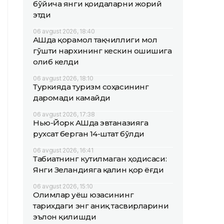
бўйича янги қоидаларни жорий
этди
06 avgust 2026, 18:40
АҚШда қорамол тақчиллиги мол
гўшти нархининг кескин ошишига
олиб келди
06 avgust 2026, 18:10
Туркияда туризм соҳасининг
даромади камайди
06 avgust 2026, 17:38
Нью-Йорк АҚШда эвтаназияга
рухсат берган 14-штат бўлди
06 avgust 2026, 16:41
Табиатнинг кутилмаган ҳодисаси:
Янги Зеландияга қалин қор ёғди
06 avgust 2026, 15:10
Олимлар Қуёш юзасининг
тарихдаги энг аниқ тасвирларини
эълон қилишди