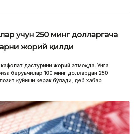
лар учун 250 минг долларгача
ларни жорий қилди
й кафолат дастурини жорий этмоқда. Унга
риза берувчилар 100 минг доллардан 250
позит қўйиши керак бўлади, деб хабар