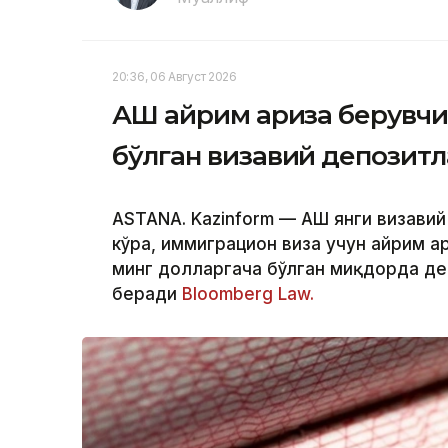
20:36, 06 Август 2026
АҚШ айрим ариза берувчи
бўлган визавий депозит
ASTANA. Kazinform — АҚШ янги визави
кўра, иммиграцион виза учун айрим а
минг долларгача бўлган миқдорда де
беради
Bloomberg Law.