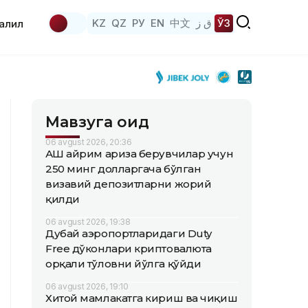
KZ
QZ
РУ
EN
中文
ق ز
ЎЗ
аҳлил
Мавзуга оид
06 avgust 2026, 20:36
АҚШ айрим ариза берувчилар учун
250 минг долларгача бўлган
визавий депозитларни жорий
қилди
06 avgust 2026, 19:38
Дубай аэропортларидаги Duty
Free дўконлари криптовалюта
орқали тўловни йўлга қўйди
06 avgust 2026, 19:10
Хитой мамлакатга кириш ва чиқиш