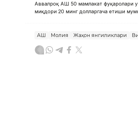
Аввалроқ АҚШ 50 мамлакат фуқаролари у
миқдори 20 минг долларгача етиши мумк
АҚШ
Молия
Жаҳон янгиликлари
В
Ляззат Сейданова
Муаллиф
19:38, 06 Август 2026
Дубай аэропортларидаги 
криптовалюта орқали тў