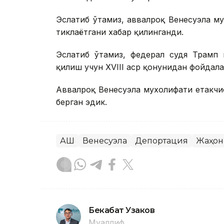
Эслатиб ўтамиз, аввалроқ Венесуэла м
тиклаётгани хабар қилинганди.
Эслатиб ўтамиз, федерал судя Трамп 
қилиш учун XVIII аср қонунидан фойдала
Аввалроқ Венесуэла мухолифати етакчи
берган эдик.
АҚШ
Венесуэла
Депортация
Жаҳон
Бекабат Узаков
Муаллиф