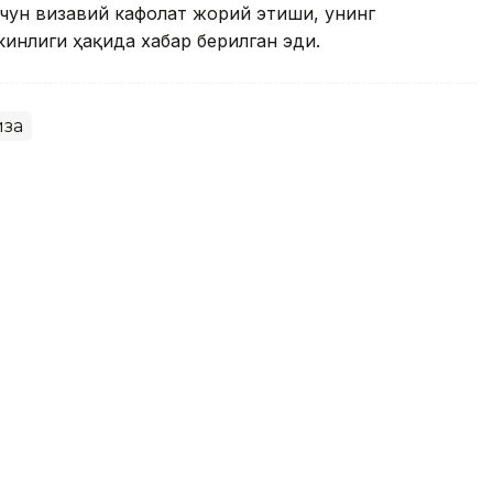
чун визавий кафолат жорий этиши, унинг
инлиги ҳақида хабар берилган эди.
иза
Duty Free дўконлари
ловни йўлга қўйди