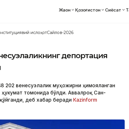
Жаҳон
Қозоғистон
Сиёсат
Т
нституциявий ислоҳот
Сайлов-2026
енесуэлаликнинг депортация
и
348 202 венесуэлалик муҳожирни ҳимояланган
 ҳукумат томонида бўлди. Аввалроқ Сан-
 қўйганди, деб хабар беради
Кazinform