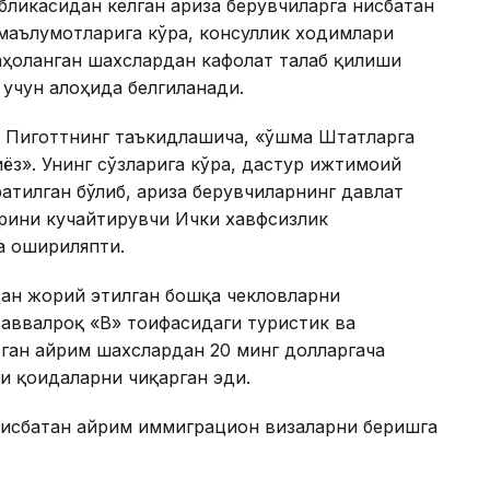
ликасидан келган ариза берувчиларга нисбатан
маълумотларига кўра, консуллик ходимлари
аҳоланган шахслардан кафолат талаб қилиши
 учун алоҳида белгиланади.
 Пиготтнинг таъкидлашича, «Қўшма Штатларга
ёз». Унинг сўзларига кўра, дастур ижтимоий
атилган бўлиб, ариза берувчиларнинг давлат
рини кучайтирувчи Ички хавфсизлик
а ошириляпти.
ан жорий этилган бошқа чекловларни
аввалроқ «B» тоифасидаги туристик ва
ган айрим шахслардан 20 минг долларгача
и қоидаларни чиқарган эди.
нисбатан айрим иммиграцион визаларни беришга