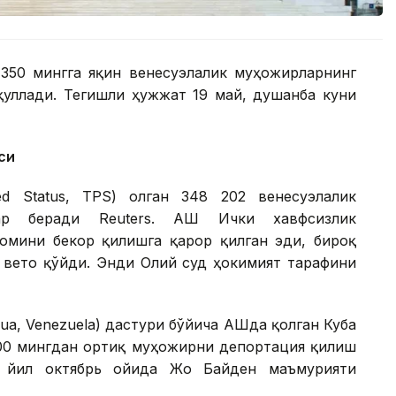
350 мингга яқин венесуэлалик муҳожирларнинг
уллади. Тегишли ҳужжат 19 май, душанба куни
си
ed Status, TPS) олган 348 202 венесуэлалик
ар беради Reuters. АҚШ Ички хавфсизлик
қомини бекор қилишга қарор қилган эди, бироқ
 вето қўйди. Энди Олий суд ҳокимият тарафини
ua, Venezuela) дастури бўйича АҚШда қолган Куба
500 мингдан ортиқ муҳожирни депортация қилиш
2 йил октябрь ойида Жо Байден маъмурияти