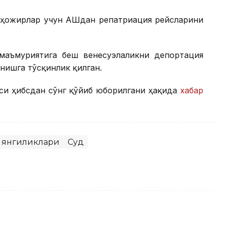
уҳожирлар учун АҚШдан репатриация рейсларини
маъмуриятига беш венесуэлаликни депортация
нишга тўсқинлик қилган.
си ҳибсдан сўнг қўйиб юборилгани ҳақида
хабар
 янгиликлари
Суд