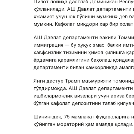
Пилот лойиҳа дастлаб Доминикан Респуб
қўлланилади. АҚШ Давлат департаменти 
«жамият учун юк бўлиши мумкин» деб б
мумкин. Кафолат миқдори ҳар бир ҳолат
АҚШ Давлат департаменти вакили Томми
иммиграция — бу ҳуқуқ эмас, балки имти
хавфсизлик тизимини ҳимоя қилишга қар
ёрдамига қарамлигини баҳолаш қоидала
департаменти билан ҳамкорликда амалг
Янги дастур Трамп маъмурияти томонид
тўлдирмоқда. АҚШ Давлат департаменти 
ишбилармонлик визалари учун ариза бер
бўлган кафолат депозитини талаб қилувч
Шунингдек, 75 мамлакат фуқароларига 
қўйилган мораторий ҳам амалда қолади.