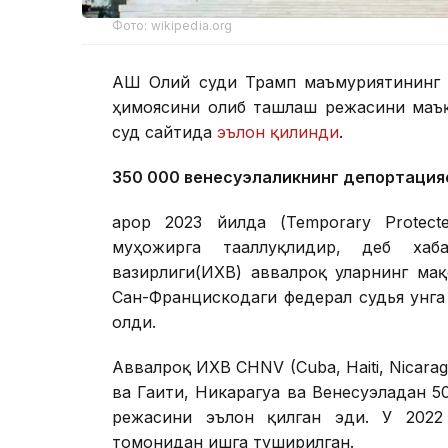
Фото: wikipedia.org
АҚШ Олий суди Трамп маъмуриятининг 
ҳимоясини олиб ташлаш режасини маъқ
суд сайтида
эълон қилинди
.
350 000 венесуэлаликнинг депортация
Қарор 2023 йилда (Temporary Protect
муҳожирга тааллуқлидир, деб хаб
вазирлиги(ИХВ) аввалроқ уларнинг ма
Сан-Францискодаги федерал судья унга
олди.
Аввалроқ ИХВ CHNV (Cuba, Haiti, Nicarag
ва Гаити, Никарагуа ва Венесуэладан 
режасини эълон қилган эди. У 202
томонидан ишга туширилган.