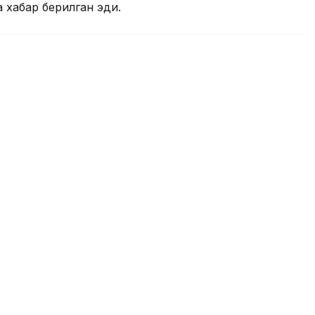
 хабар берилган эди.
 Skydanceнинг Warner Bros.
ини маъқуллади