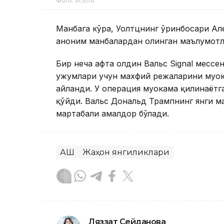
Фото: lrt.lt/ru
Манбага кўра, Уолтцнинг ўринбосари Але
аноним манбалардан олинган маълумотла
Бир неча ҳафта олдин Вальс Signal мес
ҳужумлари учун махфий режаларини муҳо
айланди. У операция муҳокама қилинаётг
қўйди. Вальс Дональд Трампнинг янги 
мартабали амалдор бўлади.
АҚШ
Жаҳон янгиликлари
Ляззат Сейданова