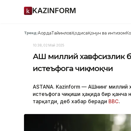
KAZINFORM
Ақорда
Тайинлов
Ҳодиса
Қонун ва интизом
Ко
Тренд:
10:38, 02 Май 2025
АҚШ миллий хавфсизлик 
истеъфога чиқмоқчи
ASTANA. Kazinform — АҚШнинг миллий
истеъфога чиқиши ҳақида бир қанча 
тарқатди, деб хабар беради
BBC
.