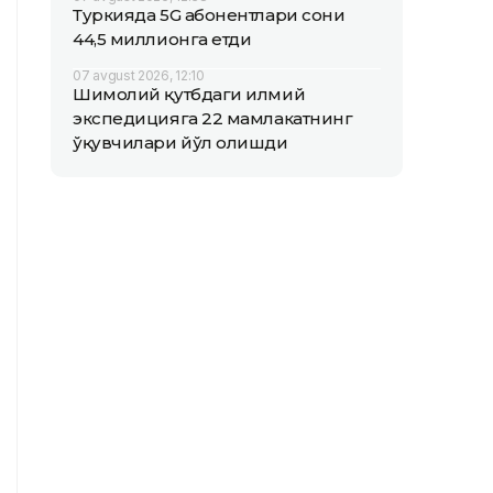
Туркияда 5G абонентлари сони
44,5 миллионга етди
07 avgust 2026, 12:10
Шимолий қутбдаги илмий
экспедицияга 22 мамлакатнинг
ўқувчилари йўл олишди