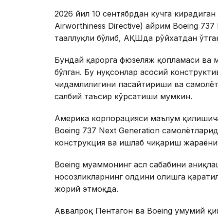
2026 йил 10 сентябрдан кучга кирадиган
Airworthiness Directive) айрим Boeing 73
тааллуқли бўлиб, АҚШда рўйхатдан ўтга
Бундай қарорга фюзеляж қопламаси ва м
бўлган. Бу нуқсонлар асосий конструкт
чидамлилигини пасайтириши ва самолёт
салбий таъсир кўрсатиши мумкин.
Америка корпорацияси маълум қилишича
Boeing 737 Next Generation самолётлари
конструкция ва ишлаб чиқариш жараёниг
Boeing муаммонинг асл сабабини аниқлаш
носозликларнинг олдини олишга қарати
жорий этмоқда.
Аввалроқ Пентагон ва Boeing умумий қ