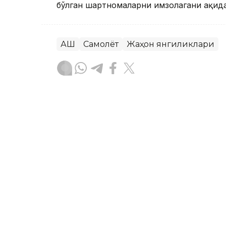
бўлган шартномаларни имзолагани ҳақида
АҚШ
Самолёт
Жаҳон янгиликлари
Ляззат Сейданова
Муаллиф
18:10, 07 Август 2026
Буюк Британия Paramount
Discoveryни сотиб олиш