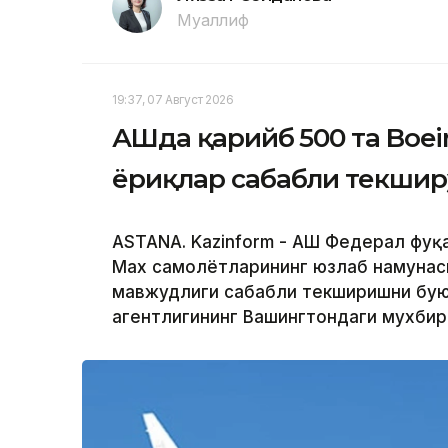
Муаллиф
19:37, 07 Август 2026
АҚШда қарийб 500 та Boe
ёриқлар сабабли текшир
ASTANA. Kazinform - АҚШ Федерал фуқ
Max самолётларининг юзлаб намунас
мавжудлиги сабабли текширишни буюр
агентлигининг Вашингтондаги мухби