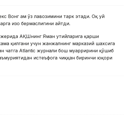
кс Вонг ҳам ўз лавозимини тарк этади. Оқ уй
рга изоҳ бермаслигини айтди.
сенжерида АҚШнинг Яман ҳутийларига қарши
кама қилгани учун жанжалнинг марказий шахсига
ан чатга Atlantic журнали бош муҳарририни қўшиб
маъмуриятидан истеъфога чиққан биринчи юқори