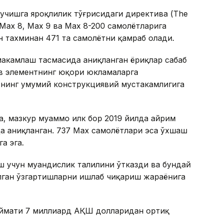
 учишга яроқлилик тўғрисидаги директива (The
7 Max 8, Max 9 ва Max 8-200 самолётларига
н тахминан 471 та самолётни қамраб олади.
аҳкамлаш тасмасида аниқланган ёриқлар сабаб
ив элементнинг юқори юкламаларга
нинг умумий конструкциявий мустаҳкамлигига
, мазкур муаммо илк бор 2019 йилда айрим
да аниқланган. 737 Max самолётлари эса ўхшаш
а эга.
 учун муҳандислик таҳлилини ўтказди ва бундай
лган ўзгартишларни ишлаб чиқариш жараёнига
иймати 7 миллиард АҚШ долларидан ортиқ