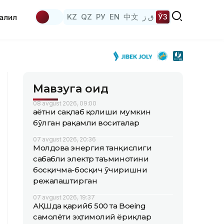
KZ
QZ
РУ
EN
中文
ق ز
ЎЗ
аҳлил
Мавзуга оид
08 avgust 2026, 09:00
Ҳаётни сақлаб қолиши мумкин
бўлган рақамли воситалар
07 avgust 2026, 20:36
Молдова энергия танқислиги
сабабли электр таъминотини
босқичма-босқич ўчиришни
режалаштирган
07 avgust 2026, 19:37
АҚШда қарийб 500 та Boeing
самолёти эҳтимолий ёриқлар