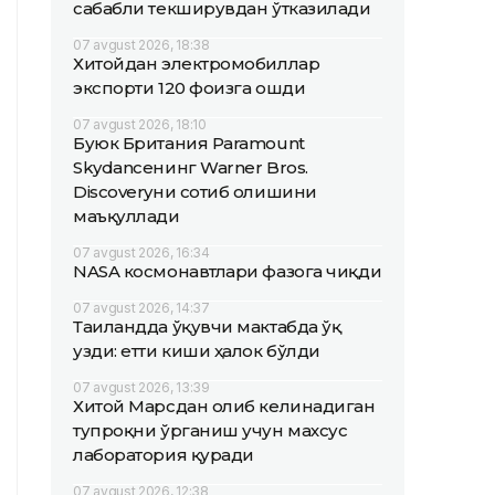
сабабли текширувдан ўтказилади
07 avgust 2026, 18:38
Хитойдан электромобиллар
экспорти 120 фоизга ошди
07 avgust 2026, 18:10
Буюк Британия Paramount
Skydanceнинг Warner Bros.
Discoveryни сотиб олишини
маъқуллади
07 avgust 2026, 16:34
NASA космонавтлари фазога чиқди
07 avgust 2026, 14:37
Таиландда ўқувчи мактабда ўқ
узди: етти киши ҳалок бўлди
07 avgust 2026, 13:39
Хитой Марсдан олиб келинадиган
тупроқни ўрганиш учун махсус
лаборатория қуради
07 avgust 2026, 12:38