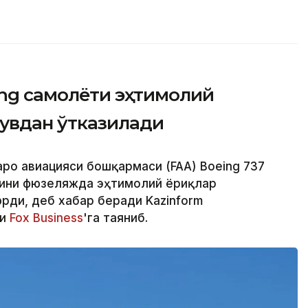
ing самолёти эҳтимолий
увдан ўтказилади
аро авиацияси бошқармаси (FAA) Boeing 737
ини фюзеляжда эҳтимолий ёриқлар
ди, деб хабар беради Kazinform
ри
Fox Business
'га таяниб.