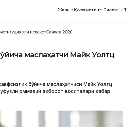
Жаҳон
Қозоғистон
Сиёсат
Т
нституциявий ислоҳот
Сайлов-2026
бўйича маслаҳатчи Майк Уолтц
 хавфсизлик бўйича маслаҳатчиси Майк Уолтц
нуфузли оммавий ахборот воситалари хабар