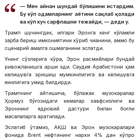
— Мен айнан шундай бўлишини истардим.
Бу кўп одамларнинг ҳаётини сақлаб қолади
ва кўп куч сарфлашни тежайди, — деди у.
Трамп шунингдек, илгари Эронга кенг кўламли
зарба бериш имкониятини кўриб чиққанини, аммо бу
сценарий амалга ошмаганини эслатди.
Унинг сўзларига кўра, Эрон расмийлари бундай
ривожланишга қарши эди. Саудия Арабистони ҳам
келишувга эришиш мумкинлигига ва келишувга
яқинлигига умид билдирди.
Трампнинг айтишича, бўлажак музокаралар
Ҳормуз бўғозидаги кемалар хавфсизлиги ва
Эроннинг ядровий дастури билан боғлиқ
масалаларга қаратилади.
Эслатиб ўтамиз, АҚШ ва Эрон музокаралари
фонида Brent нефтининг нархи 4% дан кўпроқ