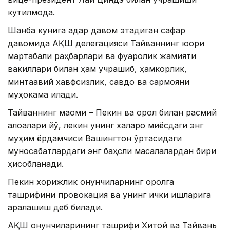
кутилмоқда.
Шанба кунига қадар давом этадиган сафар
давомида АҚШ делегацияси Тайваннинг юқори
мартабали раҳбарлари ва фуқаролик жамияти
вакиллари билан ҳам учрашиб, ҳамкорлик,
минтақавий хавфсизлик, савдо ва сармояни
муҳокама қилади.
Тайваннинг мақоми – Пекин ва орол билан расмий
алоқалари йўқ, лекин унинг халқаро миқёсдаги энг
муҳим ёрдамчиси Вашингтон ўртасидаги
муносабатлардаги энг баҳсли масалалардан бири
ҳисобланади.
Пекин хорижлик қонунчиларнинг оролга
ташрифини провокация ва унинг ички ишларига
аралашиш деб билади.
АҚШ қонунчиларининг ташрифи Хитой ва Тайвань