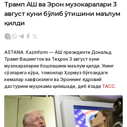
Трамп АҚШ ва Эрон музокаралари 3
август куни бўлиб ўтишини маълум
қилди
ASTANА. Кazinform — АҚШ президенти Дональд
Трамп Вашингтон ва Теҳрон 3 август куни
музокараларни бошлашини маълум қилди. Унинг
сўзларига кўра, томонлар Ҳормуз бўғозидаги
кемалар хавфсизлиги ва Эроннинг ядровий
дастурини муҳокама қилишади, деб ёзади
ТАСС
.