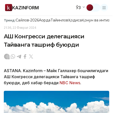
KAZINFORM
ЎЗ
Сайлов-2026
Ақорда
Тайинлов
Ҳодиса
Қонун ва интизо
Тренд:
21:36, 22 Феврал 2024
АҚШ Конгресси делегацияси
Тайванга ташриф буюрди
ASTANA. Kazinform – Майк Галлахер бошчилигидаги
АҚШ Конгресси делегацияси Тайванга ташриф
буюрди, деб хабар беради
NBC News
.