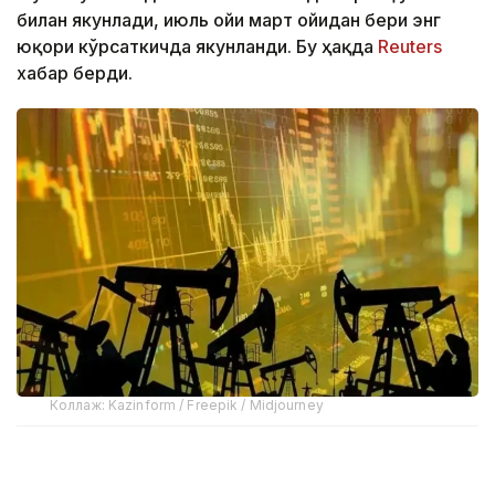
билан якунлади, июль ойи март ойидан бери энг
юқори кўрсаткичда якунланди. Бу ҳақда
Reuters
хабар берди.
Коллаж: Kazinform / Freepik / Midjourney
Савдо натижаларига кўра, Brent хом нефтининг
нархи 1,3% га ўсиб, 1 баррель учун 90,12 долларни