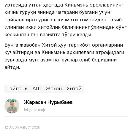
ўртасида ўтган ҳафтада Киньмэнь оролларининг
кичик гуруҳи яқинида чегарани бузгани учун
Тайвань қирғоқ қўриқлаш хизмати томонидан таъқиб
қилинган икки хитойлик балиқчининг ўлимидан сўнг
кескинлашган вазиятга тўғри келди.
Бунга жавобан Хитой ҳуқуқ-тартибот органларини
кучайтирди ва Киньмэнь архипелаги атрофидаги
сувларда мунтазам патруллар олиб боришини
айтди.
Тайвань
АҚШ
Жаҳон
Хитой
Жарасқан Нұрыбаев
Муаллиф
12:37, 03 Август 2026