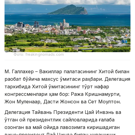
Фото: freakingnomads.com
М. Галлахер – Вакиллар палатасининг Хитой билан
рақобат бўйича махсус қўмитаси раҳбари. Делегация
таркибида Хитой қўмитасининг тўрт нафар
конгрессменлари ҳам бор: Ража Кришнамурти,
Жон Муленаар, Дасти Жонсон ва Сет Моултон.
Делегация Тайвань Президенти Цай Инвэнь ва
ўтган ой президентлик сайловларида ғалаба
қозонган ва май ойида лавозимга киришадиган
вице-президент Лай Циндэ билан учрашиши