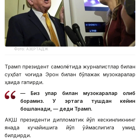
Фото: АЗЕРТАДЖ
Трамп президент самолётида журналистлар билан
суҳбат чоғида Эрон билан бўлажак музокаралар
ҳақида гапирди.
— Биз улар билан музокаралар олиб
борамиз. У эртага тушдан кейин
бошланади, — деди Трамп.
АҚШ президенти дипломатик йўл кескинликнинг
янада кучайишига йўл қўймаслигига умид
билдирди.