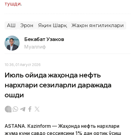
тушди
.
АҚШ
Эрон
Яқин Шарқ
Жаҳон янгиликлари
Бекабат Узаков
Муаллиф
10:36, 01 Август 2026
Июль ойида жаҳонда нефть
нархлари сезиларли даражада
ошди
ASTANА. Кazinform — Жаҳонда нефть нархлари
жума куни савдо сессиясини 1% дан ортиқ ўсиш