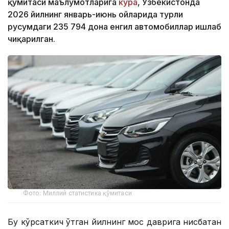
қўмитаси маълумотларига
кўра
, Ўзбекистонда
2026 йилнинг январь-июнь ойларида турли
русумдаги 235 794 дона енгил автомобиллар ишлаб
чиқарилган.
Фото: Миллий статистика қўмитаси
Бу кўрсаткич ўтган йилнинг мос даврига нисбатан