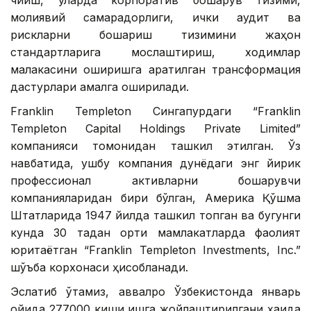
чиқиш, уларда корпоратив бошқарув тизими,
молиявий самарадорлиги, ички аудит ва
рискларни бошқариш тизимини жаҳон
стандартларига мослаштириш, ходимлар
малакасини оширишга қаратилган трансформация
дастурлари амалга оширилади.
Franklin Templeton Сингапурдаги “Franklin
Templeton Capital Holdings Private Limited”
компанияси томонидан ташкил этилган. Ўз
навбатида, ушбу компания дунёдаги энг йирик
профессионал активларни бошқарувчи
компанияларидан бири бўлган, Америка Қўшма
Штатларида 1947 йилда ташкил топган ва бугунги
кунда 30 тадан ортиқ мамлакатларда фаолият
юритаётган “Franklin Templeton Investments, Inc.”
шўъба корхонаси ҳисобланади.
Эслатиб ўтамиз, аввалроқ Ўзбекистонда январь
ойида 277000 киши ишга жойлаштирилгани ҳақида