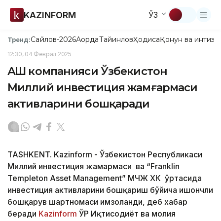
KAZINFORM
ЎЗ
Сайлов-2026
Ақорда
Тайинлов
Ҳодиса
Қонун ва интизо
Тренд:
12:30, 04 Феврал 2025
АҚШ компанияси Ўзбекистон
Миллий инвестиция жамғармаси
активларини бошқаради
TASHKENT. Kazinform - Ўзбекистон Республикаси
Миллий инвестиция жамғармаси ва “Franklin
Templeton Asset Management” МЧЖ ХК ўртасида
инвестиция активларини бошқариш бўйича ишончли
бошқарув шартномаси имзоланди, деб хабар
беради
Kazinform
ЎР Иқтисодиёт ва молия