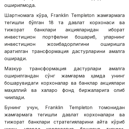
оширилмоқда.
Шартномага кўра, Franklin Templeton жамғармага
тегишли бўлган 18 та давлат корхонаси ва
тижорат банклари акцияларидан иборат
инвестицион портфелни бошқариб, уларнинг
инвестицион жозибадорлигини оширишга
қаратилган трансформация дастурларини амалга
оширади.
Мазкур трансформация дастурлари амалга
оширилгандан сўнг жамғарма ҳамда унинг
бошқарувидаги корхоналар ва банклар акциялари
маҳаллий ва халқаро фонд биржаларига олиб
чиқилади.
Бунинг учун, Franklin Templeton томонидан
жамғармага тегишли давлат корхоналари ва
тижорат банклари стратегияларини қайта кўриб