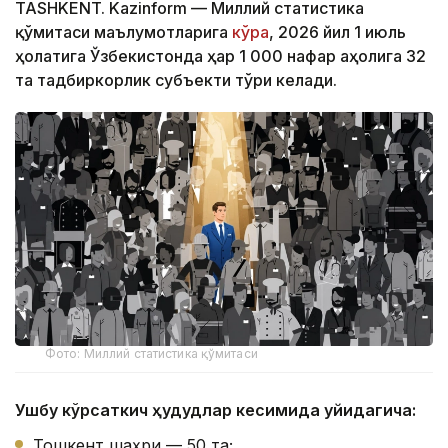
TASHKENT. Kazinform — Миллий статистика
қўмитаси маълумотларига
кўра
, 2026 йил 1 июль
ҳолатига Ўзбекистонда ҳар 1 000 нафар аҳолига 32
та тадбиркорлик субъекти тўғри келади.
Фото: Миллий статистика қўмитаси
Ушбу кўрсаткич ҳудудлар кесимида қуйидагича:
Тошкент шаҳри — 50 та;