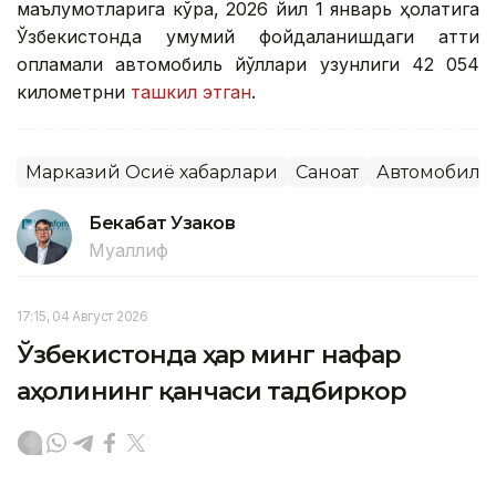
маълумотларига кўра, 2026 йил 1 январь ҳолатига
Ўзбекистонда умумий фойдаланишдаги қаттиқ
қопламали автомобиль йўллари узунлиги 42 054
километрни
ташкил этган
.
Марказий Осиё хабарлари
Саноат
Автомобилс
Бекабат Узаков
Муаллиф
17:15, 04 Август 2026
Ўзбекистонда ҳар минг нафар
аҳолининг қанчаси тадбиркор