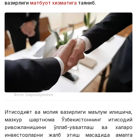
вазирлиги
матбуот хизматига
таяниб.
Фото: Depositphotos
Иқтисодиёт ва молия вазирлиги маълум қилишича,
мазкур шартнома Ўзбекистоннинг иқтисодий
ривожланишини қўллаб-қувватлаш ва халқаро
инвесторларни жалб этиш мақсадида амалга