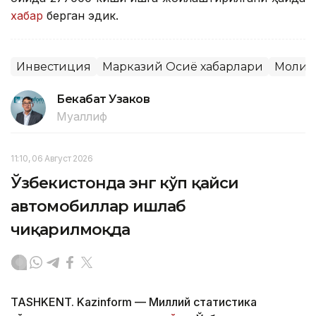
хабар
берган эдик.
Инвестиция
Марказий Осиё хабарлари
Молия
Бекабат Узаков
Муаллиф
11:10, 06 Август 2026
Ўзбекистонда энг кўп қайси
автомобиллар ишлаб
чиқарилмоқда
TASHKENT. Kazinform — Миллий статистика