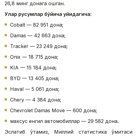
26,8 минг донага ошган.
Улар русумлар бўйича қуйидагича:
Cobalt — 82 951 дона;
Damas — 42 663 дона;
Tracker — 23 249 дона;
Onix — 18 715 дона;
KIA — 15 184 дона;
BYD — 13 405 дона;
Haval — 5 061 дона;
Chery — 4 384 дона;
Chevrolet Damas Move — 600 дона;
махсус енгил автомобиллар — 29 582 дона.
Эслатиб ўтамиз, Миллий статистика қўмитаси