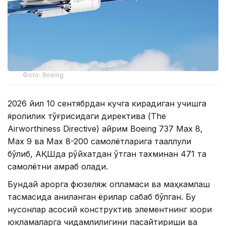
Фото: Boeing
2026 йил 10 сентябрдан кучга кирадиган учишга
яроқлилик тўғрисидаги директива (The
Airworthiness Directive) айрим Boeing 737 Max 8,
Max 9 ва Max 8-200 самолётларига тааллуқли
бўлиб, АҚШда рўйхатдан ўтган тахминан 471 та
самолётни қамраб олади.
Бундай қарорга фюзеляж қопламаси ва маҳкамлаш
тасмасида аниқланган ёриқлар сабаб бўлган. Бу
нуқсонлар асосий конструктив элементнинг юқори
юкламаларга чидамлилигини пасайтириши ва