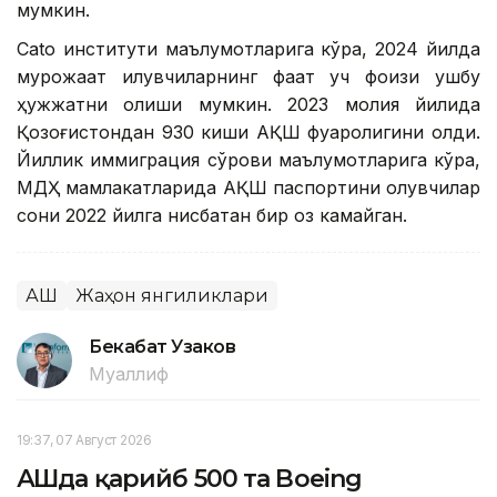
мумкин.
Cato институти маълумотларига кўра, 2024 йилда
мурожаат қилувчиларнинг фақат уч фоизи ушбу
ҳужжатни олиши мумкин. 2023 молия йилида
Қозоғистондан 930 киши АҚШ фуқаролигини олди.
Йиллик иммиграция сўрови маълумотларига кўра,
МДҲ мамлакатларида АҚШ паспортини олувчилар
сони 2022 йилга нисбатан бир оз камайган.
АҚШ
Жаҳон янгиликлари
Бекабат Узаков
Муаллиф
19:37, 07 Август 2026
АҚШда қарийб 500 та Boeing