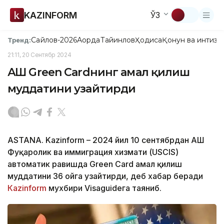
KAZINFORM
ЎЗ
Сайлов-2026
Ақорда
Тайинлов
Ҳодиса
Қонун ва интизо
Тренд:
21:11, 20 Сентябр 2024
АҚШ Green Cardнинг амал қилиш
муддатини узайтирди
ASTANA. Kazinform – 2024 йил 10 сентябрдан АҚШ
Фуқаролик ва иммиграция хизмати (USCIS)
автоматик равишда Green Card амал қилиш
муддатини 36 ойга узайтирди, деб хабар беради
Кazinform
мухбири Visaguideга таяниб.