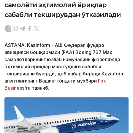
самолёти эҳтимолий ёриқлар
сабабли текширувдан ўтказилади
ASTANA. Kazinform - АҚШ Федерал фуқаро
авиацияси бошқармаси (FAA) Boeing 737 Max
самолётларининг юзлаб намунасини фюзеляжда
эҳтимолий ёриқлар мавжудлиги сабабли
текширишни буюрди, деб хабар беради Kazinform
агентлигининг Вашингтондаги мухбири
Fox
Business
'га таяниб.