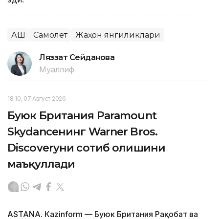
АҚШ
Самолёт
Жаҳон янгиликлари
Ляззат Сейданова
Муаллиф
18:10, 07 Август 2026
Буюк Британия Paramount
Skydanceнинг Warner Bros.
Discoveryни сотиб олишини
маъқуллади
ASTANА. Кazinform — Буюк Британия Рақобат ва