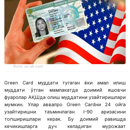
Фото: us-ak.com
Green Card муддати тугаган ёки амал қилиш
муддати ўтган мамлакатда доимий яшовчи
фуқаролар АҚШда қолиш муддатини узайтиришлари
мумкин. Улар аввалроқ Green Cardни 24 ойга
узайтиришни таъминлаган I-90 аризасини
топширишлари керак. Бу доимий равишда
кечикишларга дуч келадиган мурожаат