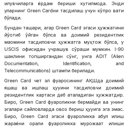
қилувчиларга ёрдам бериши кутилмоқда. Энди
уларнинг Green Cardни тасдиқлаш учун кўпроқ вақти
бўлади.
Бундан ташқари, агар Green Card эгаси ҳужжатини
йўқотиб қўйган бўлса ва доимий резидентлик
мақомини тасдиқловчи ҳужжатга муҳтож бўлса, у
USCIS офисидан учрашув сўраши мумкин. I-90
шаклини топширгандан сўнг, унга ADIT (Alien
Documentation, Identification, and
Telecommunications) штампи берилади.
Green Card чет эл фуқаросининг АҚШда доимий
яшаш ва ишлаш ҳуқуқини тасдиқловчи доимий
резидентлик картаси деб аталадиган ҳужжатдир.
Бироқ, Green Card фуқароликни бермайди ва унинг
эгалари сайловларда овоз бериш ҳуқуқига эга эмас.
Бироқ, Green Card эгаси фуқароликка қабул қилиш
жараёни орқали фуқароликка мурожаат қилиши