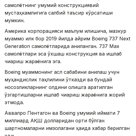
самолётнинг умумий конструкциявий
мустаҳкамлигига салбий таъсир кўрсатиши
мумкин.
Америка корпорацияси маълум қилишича, мазкур
муаммо илк бор 2019 йилда айрим Boeing 737 Next
Generation самолётларида аниқланган. 737 Max
самолётлари эса ўхшаш конструкция ва ишлаб
чиқариш жараёнига эга.
Boeing муаммонинг асл сабабини аниқлаш учун
муҳандислик таҳлилини ўтказди ва бундай
носозликларнинг олдини олишга қаратилган
ўзгартишларни ишлаб чиқариш жараёнига жорий
этмоқда.
Аввалроқ Пентагон ва Boeing умумий қиймати 7
миллиард АҚШ долларидан ортиқ бўлган
шартномаларни имзолагани ҳақида хабар берилган
эди.