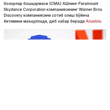
бозорлар бошқармаси (CМА) АҚШнинг Paramount
Skydance Corporation компаниясининг Warner Bros.
Discovery компаниясини сотиб олиш бўйича
битимини маъқуллади, деб хабар беради
Аnadolu
.
Фото: Аnadolu
CМА маълумотларига кўра, регулятор Paramount
Skydance томонидан Warner Bros. Discovery