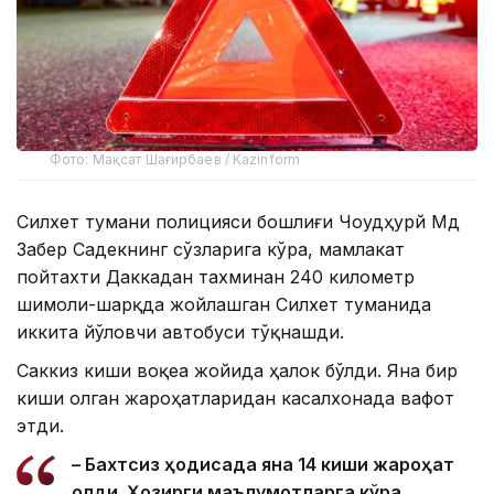
Фото: Мақсат Шағирбаев / Kazinform
Силхет тумани полицияси бошлиғи Чоудҳурй Мд
Забер Садекнинг сўзларига кўра, мамлакат
пойтахти Даккадан тахминан 240 километр
шимоли-шарқда жойлашган Силхет туманида
иккита йўловчи автобуси тўқнашди.
Саккиз киши воқеа жойида ҳалок бўлди. Яна бир
киши олган жароҳатларидан касалхонада вафот
этди.
– Бахтсиз ҳодисада яна 14 киши жароҳат
олди. Ҳозирги маълумотларга кўра,