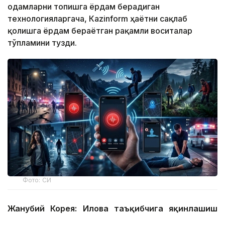
одамларни топишга ёрдам берадиган
технологияларгача, Кazinform ҳаётни сақлаб
қолишга ёрдам бераётган рақамли воситалар
тўпламини тузди.
Фото: СИ
Жанубий Корея: Илова таъқибчига яқинлашиш
ҳақида огоҳлантиради