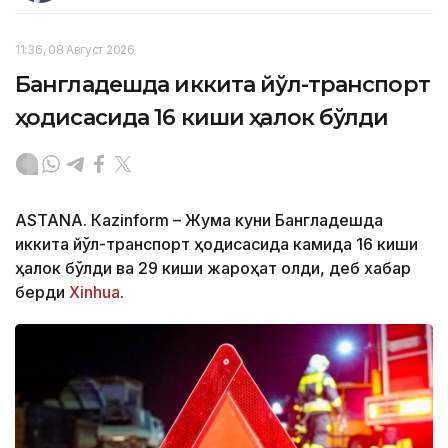
11:36, 08 Август 2026
Бангладешда иккита йўл-транспорт
ҳодисасида 16 киши ҳалок бўлди
ASTANА. Кazinform – Жума куни Бангладешда
иккита йўл-транспорт ҳодисасида камида 16 киши
ҳалок бўлди ва 29 киши жароҳат олди, деб хабар
берди
Xinhua
.