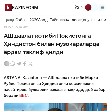
KAZINFORM
ЎЗ
Сайлов-2026
Ақорда
Тайинлов
Ҳодиса
Қонун ва интизо
Тренд:
13:25, 10 Май 2025
АҚШ давлат котиби Покистонга
Ҳиндистон билан музокараларда
ёрдам таклиф қилди
ASTANА. Кazinform — АҚШ давлат котиби Марко
Рубио Покистон ва Ҳиндистонни кескинликни
пасайтириш йўлларини излашга чақирди, деб хабар
беради
BBC
.