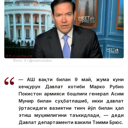
Фото: Х / @marcorubio
— АҚШ вақти билан 9 май, жума куни
кечқурун Давлат котиби Марко Рубио
Покистон армияси бошлиғи генерал Асим
Мунир билан суҳбатлашиб, икки давлат
ўртасидаги вазиятни тинч йўл билан ҳал
этиш муҳимлигини таъкидлади, — деди
Давлат департаменти вакили Тэмми Брюс.