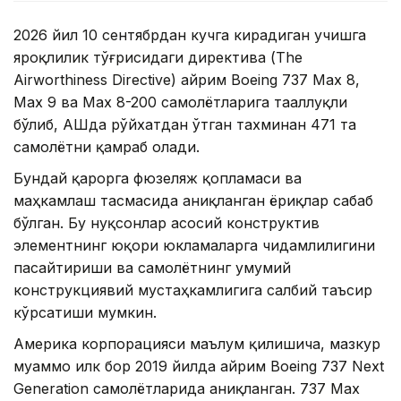
2026 йил 10 сентябрдан кучга кирадиган учишга
яроқлилик тўғрисидаги директива (The
Airworthiness Directive) айрим Boeing 737 Max 8,
Max 9 ва Max 8-200 самолётларига тааллуқли
бўлиб, АҚШда рўйхатдан ўтган тахминан 471 та
самолётни қамраб олади.
Бундай қарорга фюзеляж қопламаси ва
маҳкамлаш тасмасида аниқланган ёриқлар сабаб
бўлган. Бу нуқсонлар асосий конструктив
элементнинг юқори юкламаларга чидамлилигини
пасайтириши ва самолётнинг умумий
конструкциявий мустаҳкамлигига салбий таъсир
кўрсатиши мумкин.
Америка корпорацияси маълум қилишича, мазкур
муаммо илк бор 2019 йилда айрим Boeing 737 Next
Generation самолётларида аниқланган. 737 Max