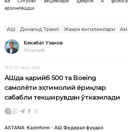
ва Chrysler акциялари деярли 4 фоизга
арзонлашди.
АҚШ
Дональд Трамп
Жаҳон янгиликлари
Аме
Бекабат Узаков
Муаллиф
19:37, 07 Август 2026
АҚШда қарийб 500 та Boeing
самолёти эҳтимолий ёриқлар
сабабли текширувдан ўтказилади
ASTANA. Kazinform - АҚШ Федерал фуқаро