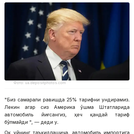
Фото: ua.depositphotos.com
"Биз самарали равишда 25% тарифни ундирамиз.
Лекин агар сиз Америка Қўшма Штатларида
автомобиль йиғсангиз, ҳеч қандай тариф
бўлмайди ", — деди у.
Оқ уйнинг таъкидлашича, автомобиль импортига