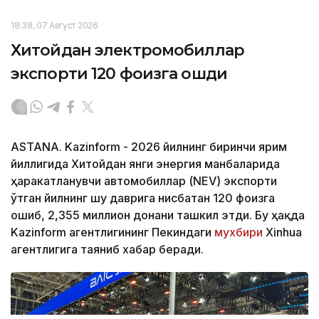
18:38, 07 Август 2026
Хитойдан электромобиллар
экспорти 120 фоизга ошди
ASTANA. Kazinform - 2026 йилнинг биринчи ярим
йиллигида Хитойдан янги энергия манбаларида
ҳаракатланувчи автомобиллар (NEV) экспорти
ўтган йилнинг шу даврига нисбатан 120 фоизга
ошиб, 2,355 миллион донани ташкил этди. Бу ҳақда
Kazinform агентлигининг Пекиндаги
мухбири
Xinhua
агентлигига таяниб хабар беради.