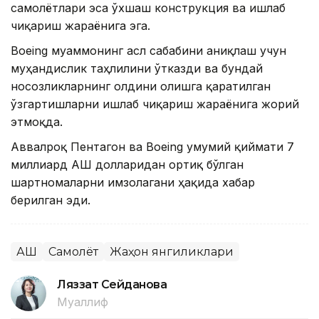
самолётлари эса ўхшаш конструкция ва ишлаб
чиқариш жараёнига эга.
Boeing муаммонинг асл сабабини аниқлаш учун
муҳандислик таҳлилини ўтказди ва бундай
носозликларнинг олдини олишга қаратилган
ўзгартишларни ишлаб чиқариш жараёнига жорий
этмоқда.
Аввалроқ Пентагон ва Boeing умумий қиймати 7
миллиард АҚШ долларидан ортиқ бўлган
шартномаларни имзолагани ҳақида хабар
берилган эди.
АҚШ
Самолёт
Жаҳон янгиликлари
Ляззат Сейданова
Муаллиф