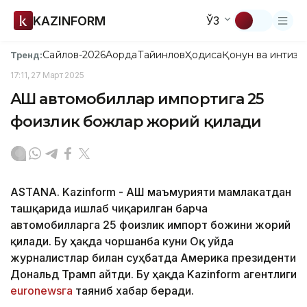
KAZINFORM
ЎЗ
Сайлов-2026
Ақорда
Тайинлов
Ҳодиса
Қонун ва интизо
Тренд:
17:11, 27 Март 2025
АҚШ автомобиллар импортига 25
фоизлик божлар жорий қилади
ASTANA. Kazinform - АҚШ маъмурияти мамлакатдан
ташқарида ишлаб чиқарилган барча
автомобилларга 25 фоизлик импорт божини жорий
қилади. Бу ҳақда чоршанба куни Оқ уйда
журналистлар билан суҳбатда Америка президенти
Дональд Трамп айтди. Бу ҳақда Kazinform агентлиги
еuronewsга
таяниб хабар беради.