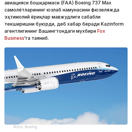
авиацияси бошқармаси (FAA) Boeing 737 Max
самолётларининг юзлаб намунасини фюзеляжда
эҳтимолий ёриқлар мавжудлиги сабабли
текширишни буюрди, деб хабар беради Kazinform
агентлигининг Вашингтондаги мухбири
Fox
Business
'га таяниб.
Фото: Boeing