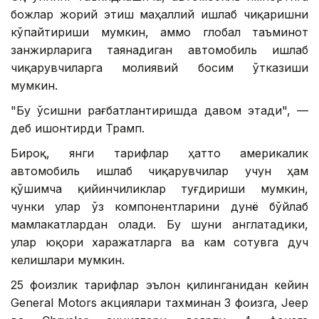
божлар жорий этиш маҳаллий ишлаб чиқаришни
кўпайтириши мумкин, аммо глобал таъминот
занжирларига таянадиган автомобиль ишлаб
чиқарувчиларга молиявий босим ўтказиши
мумкин.
"Бу ўсишни рағбатлантиришда давом этади", —
деб ишонтирди Трамп.
Бироқ, янги тарифлар ҳатто америкалик
автомобиль ишлаб чиқарувчилар учун ҳам
қўшимча қийинчиликлар туғдириши мумкин,
чунки улар ўз компонентларини дунё бўйлаб
мамлакатлардан олади. Бу шуни англатадики,
улар юқори харажатларга ва кам сотувга дуч
келишлари мумкин.
25 фоизлик тарифлар эълон қилинганидан кейин
General Motors акциялари тахминан 3 фоизга, Jeep