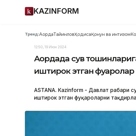
KAZINFORM
Ақорда
Тайинлов
Ҳодиса
Қонун ва интизом
Ко
Тренд:
12:50, 19 Июн 2024
Ақордада сув тошқинлари
иштирок этган фуқаролар
ASTANА. Кazinform - Давлат раҳбари 
иштирок этган фуқароларни тақдирла