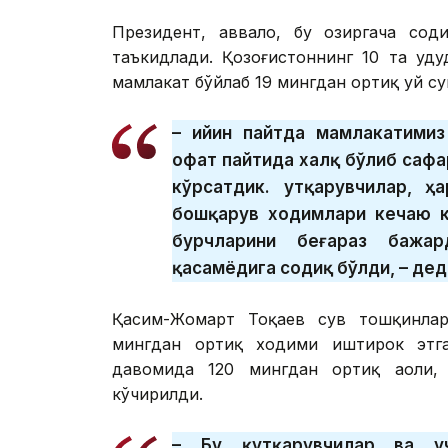
Президент, аввало, бу ҳозиргача сод
таъкидлади. Қозоғистоннинг 10 та ҳуд
мамлакат бўйлаб 19 мингдан ортиқ уй су
– Қийин пайтда мамлакатими
офат пайтида халқ бўлиб сафа
кўрсатдик. Қутқарувчилар, 
бошқарув ходимлари кечаю к
бурчларини беғараз бажар
қасамёдига содиқ бўлди, – дед
Қасим-Жомарт Тоқаев сув тошқинлар
мингдан ортиқ ходими иштирок этга
давомида 120 мингдан ортиқ аҳоли,
кўчирилди.
– Бу қутқарувчилар ва уч