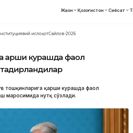
Жаҳон
Қозоғистон
Сиёсат
Т
нституциявий ислоҳот
Сайлов-2026
га қарши курашда фаол
 тақдирландилар
сув тошқинларига қарши курашда фаол
ш маросимида нутқ сўзлади.