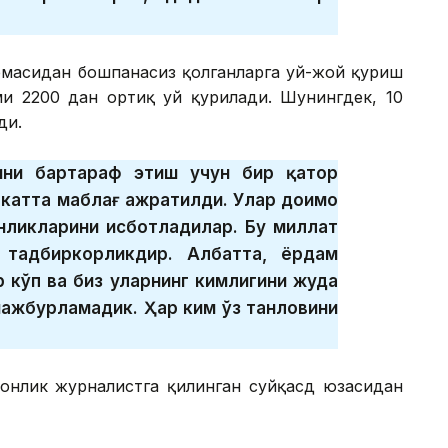
рмасидан бошпанасиз қолганларга уй-жой қуриш
ми 2200 дан ортиқ уй қурилади. Шунингдек, 10
ди.
ини бартараф этиш учун бир қатор
катта маблағ ажратилди. Улар доимо
анликларини исботладилар. Бу миллат
 тадбиркорликдир. Албатта, ёрдам
 кўп ва биз уларнинг кимлигини жуда
мажбурламадик. Ҳар ким ўз танловини
онлик журналистга қилинган суйқасд юзасидан