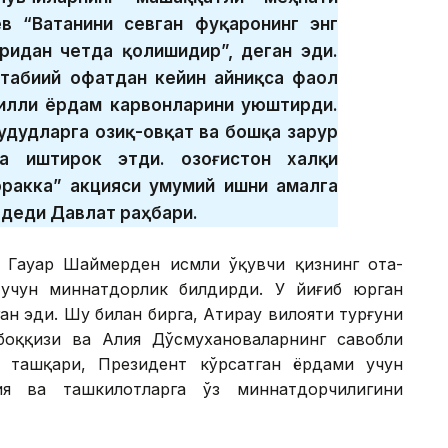
в “Ватанини севган фуқаронинг энг
иридан четда қолишидир”, деган эди.
 табиий офатдан кейин айниқса фаол
гилли ёрдам карвонларини уюштирди.
удудларга озиқ-овқат ва бошқа зарур
а иштирок этди. Қозоғистон халқи
ракка” акцияси умумий ишни амалга
 деди Давлат раҳбари.
и Гауҳар Шаймерден исмли ўқувчи қизнинг ота-
 учун миннатдорлик билдирди. У йиғиб юрган
ан эди. Шу билан бирга, Атирау вилояти турғуни
оққизи ва Алия Дўсмухановаларнинг савобли
н ташқари, Президент кўрсатган ёрдами учун
ия ва ташкилотларга ўз миннатдорчилигини