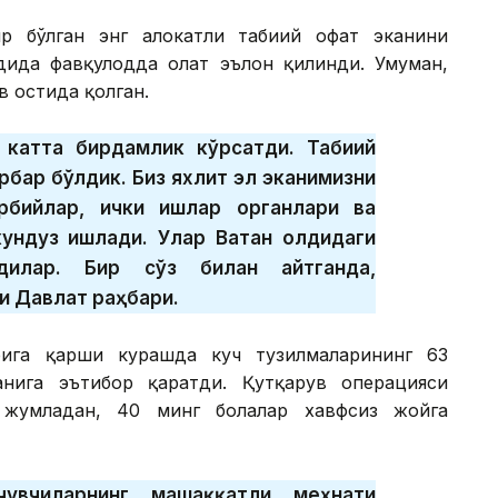
ир бўлган энг ҳалокатли табиий офат эканини
удида фавқулодда ҳолат эълон қилинди. Умуман,
в остида қолган.
з катта бирдамлик кўрсатди. Табиий
рбар бўлдик. Биз яхлит эл эканимизни
ҳарбийлар, ички ишлар органлари ва
ундуз ишлади. Улар Ватан олдидаги
дилар. Бир сўз билан айтганда,
и Давлат раҳбари.
ига қарши курашда куч тузилмаларининг 63
нига эътибор қаратди. Қутқарув операцияси
 жумладан, 40 минг болалар хавфсиз жойга
увчиларнинг машаққатли меҳнати