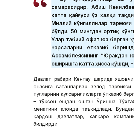
самарасидир. Абиш Кекилбае
катта қайғуси ўз халқи тақд
Миллий кўнгиллилар тармоғи
бўлди. 50 мингдан ортиқ кўн
Улар табиий офат юз берган ҳ
нарсаларни етказиб беришд
Ассамблеясининг “Юракдан ю
оширишга катта ҳисса қўшди, -
Давлат раҳбари Кентау шаҳрида яшовч
онасига ватанпарвар авлод тарбияси
пулларини қулсариликларга ўтказиб берг
– тўқсон ёшдан ошган Ўринша Тўхтаб
меҳнатини алоҳида таъкидлади. Бунда
қардош давлатлар, халқаро компан
билдирди.