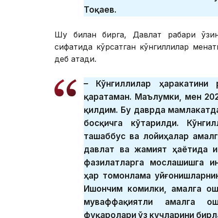
Тоқаев.
Шу билан бирга, Давлат раҳбари ўзи
сифатида кўрсатган кўнгиллилар меҳнат
деб атади.
– Кўнгиллилар ҳаракатини 
қаратаман. Маълумки, мен 20
қилдим. Бу даврда мамлакатд
босқичга кўтарилди. Кўнги
ташаббус ва лойиҳалар амал
давлат ва жамият ҳаётида и
фазилатларга мослашишга ин
ҳар томонлама уйғонишларнин
Ишончим комилки, амалга ош
муваффақиятли амалга о
фуқаролари ўз кучларини бирл