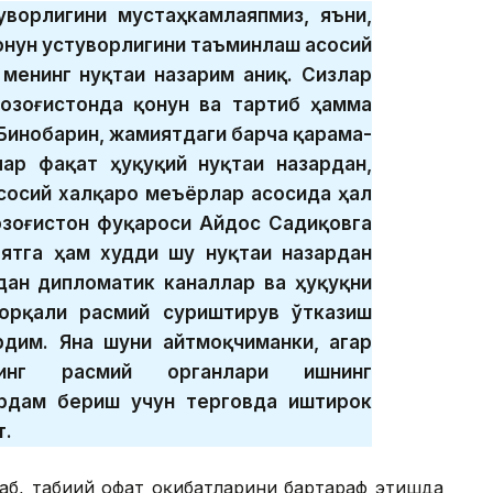
уворлигини мустаҳкамлаяпмиз, яъни,
қонун устуворлигини таъминлаш асосий
 менинг нуқтаи назарим аниқ. Сизлар
Қозоғистонда қонун ва тартиб ҳамма
 Бинобарин, жамиятдаги барча қарама-
ар фақат ҳуқуқий нуқтаи назардан,
асосий халқаро меъёрлар асосида ҳал
Қозоғистон фуқароси Айдос Садиқовга
оятга ҳам худди шу нуқтаи назардан
дан дипломатик каналлар ва ҳуқуқни
орқали расмий суриштирув ўтказиш
рдим. Яна шуни айтмоқчиманки, агар
ннинг расмий органлари ишнинг
рдам бериш учун терговда иштирок
т.
аб, табиий офат оқибатларини бартараф этишда