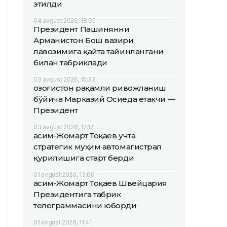
этилди
04 avgust 2026, 18:05
Президент Пашинянни
Арманистон Бош вазири
лавозимига қайта тайинлангани
билан табриклади
03 avgust 2026, 15:33
Қозоғистон рақамли ривожланиш
бўйича Марказий Осиёда етакчи —
Президент
03 avgust 2026, 12:17
Қасим-Жомарт Тоқаев учта
стратегик муҳим автомагистрал
қурилишига старт берди
01 avgust 2026, 13:00
Қасим-Жомарт Тоқаев Швейцария
Президентига табрик
телеграммасини юборди
01 avgust 2026, 11:41