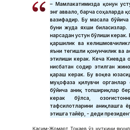
– Мамлакатимизда қонун уст
энг аввало, барча соҳаларда 
вазифадир. Бу масала бўйича
буни жуда яхши биласизлар. 
нарсадан устун бўлиши керак.
қаршилик ва келишмовчиликл
яъни тегишли қонунчилик ва 
этилиши керак. Кеча Киевда 
нисбатан содир этилган жин
қараш керак. Бу воқеа юзаси
муҳофаза қилувчи органлар 
бўйича аниқ топшириқлар бе
керак бўлса, Қозоғисто
тафсилотларини аниқлашга ё
этишга тайёр, - деди президен
Қасим-Жомарт Тоқаев ўз нутқини якунл