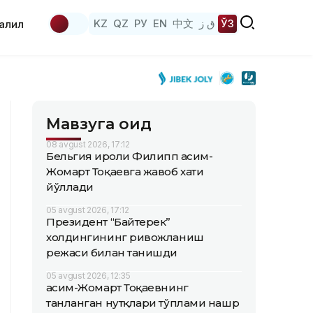
KZ
QZ
РУ
EN
中文
ق ز
ЎЗ
аҳлил
Мавзуга оид
08 avgust 2026, 17:12
Бельгия Қироли Филипп Қасим-
Жомарт Тоқаевга жавоб хати
йўллади
05 avgust 2026, 17:12
Президент “Байтерек”
холдингининг ривожланиш
режаси билан танишди
05 avgust 2026, 12:35
Қасим-Жомарт Тоқаевнинг
танланган нутқлари тўплами нашр