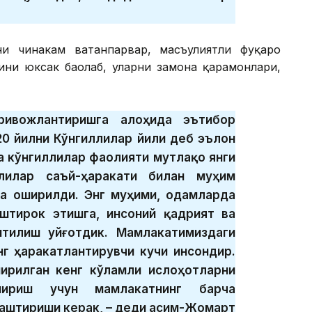
ни чинакам ватанпарвар, масъулиятли фуқаро
ини юксак баҳолаб, уларни замона қаҳрамонлари,
ривожлантиришга алоҳида эътибор
20 йилни Кўнгиллилар йили деб эълон
а кўнгиллилар фаолияти мутлақо янги
ллилар саъй-ҳаракати билан муҳим
га оширилди. Энг муҳими, одамларда
штирок этишга, инсоний қадрият ва
тилиш уйғотдик. Мамлакатимиздаги
г ҳаракатлантирувчи кучи инсондир.
ирилган кенг кўламли ислоҳотларни
шириш учун мамлакатнинг барча
аштириши керак, – деди Қасим-Жомарт