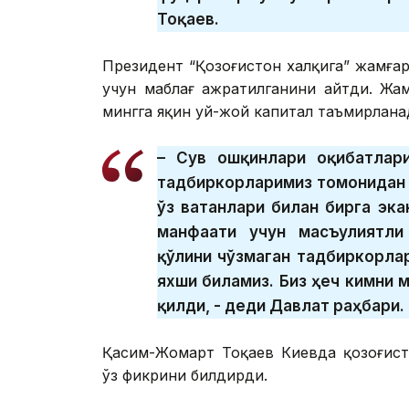
Тоқаев.
Президент “Қозоғистон халқига” жамға
учун маблағ ажратилганини айтди. Жа
мингга яқин уй-жой капитал таъмирлана
– Сув ошқинлари оқибатлар
тадбиркорларимиз томонидан 
ўз ватанлари билан бирга эк
манфаати учун масъулиятли
қўлини чўзмаган тадбиркорлар
яхши биламиз. Биз ҳеч кимни 
қилди, - деди Давлат раҳбари.
Қасим-Жомарт Тоқаев Киевда қозоғист
ўз фикрини билдирди.