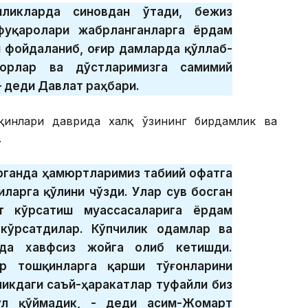
иликларда синовдан ўтади, бежиз
фуқаролари жабрланганларга ёрдам
н фойдаланиб, оғир дамларда қўллаб-
корлар ва дўстларимизга самимий
 деди Давлат раҳбари.
қинлари даврида халқ ўзининг бирдамлик ва
.
ерганда ҳамюртларимиз табиий офатга
ларга қўлини чўзди. Улар сув босган
т кўрсатиш муассасаларига ёрдам
кўрсатдилар. Кўпчилик одамлар ва
ида хавфсиз жойга олиб кетишди.
р тошқинларга қарши тўғонларини
ликдаги саъй-ҳаракатлар туфайли биз
ўл қўймадик, - деди Қасим-Жомарт