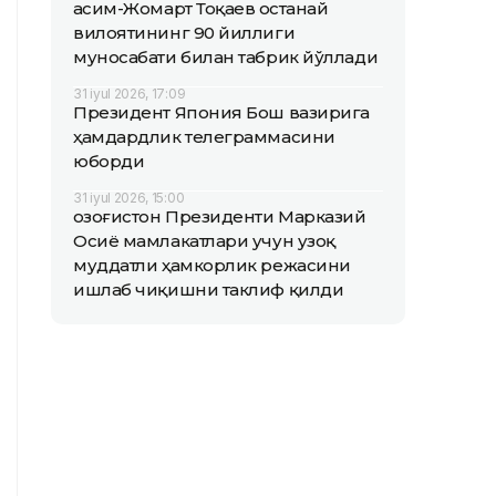
Қасим-Жомарт Тоқаев Қостанай
вилоятининг 90 йиллиги
муносабати билан табрик йўллади
31 iyul 2026, 17:09
Президент Япония Бош вазирига
ҳамдардлик телеграммасини
юборди
31 iyul 2026, 15:00
Қозоғистон Президенти Марказий
Осиё мамлакатлари учун узоқ
муддатли ҳамкорлик режасини
ишлаб чиқишни таклиф қилди