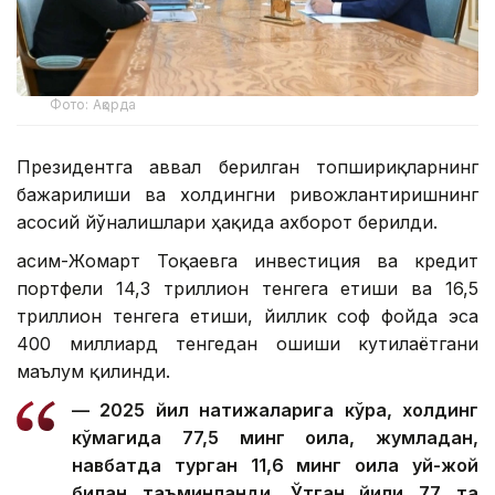
Фото: Ақорда
Президентга аввал берилган топшириқларнинг
бажарилиши ва холдингни ривожлантиришнинг
асосий йўналишлари ҳақида ахборот берилди.
Қасим-Жомарт Тоқаевга инвестиция ва кредит
портфели 14,3 триллион тенгега етиши ва 16,5
триллион тенгега етиши, йиллик соф фойда эса
400 миллиард тенгедан ошиши кутилаётгани
маълум қилинди.
— 2025 йил натижаларига кўра, холдинг
кўмагида 77,5 минг оила, жумладан,
навбатда турган 11,6 минг оила уй-жой
билан таъминланди. Ўтган йили 77 та