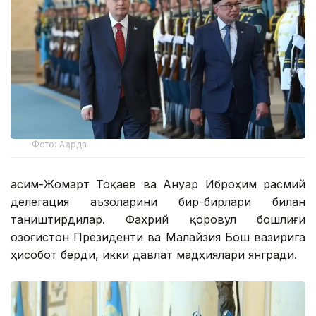
Фото: Ақорда
Қасим-Жомарт Тоқаев ва Ануар Иброҳим расмий
делегация аъзоларини бир-бирлари билан
таништирдилар. Фахрий қоровул бошлиғи
Қозоғистон Президенти ва Малайзия Бош вазирига
ҳисобот берди, икки давлат мадҳиялари янгради.