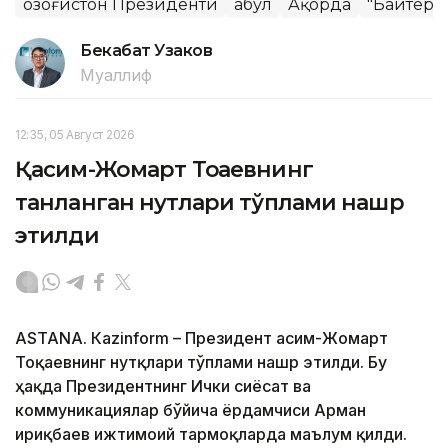
Қозоғистон Президенти
Қабул
Ақорда
"Байтере
Бекабат Узаков
Муаллиф
12:35, 05 Август 2026
Қасим-Жомарт Тоқаевнинг
танланган нутқлари тўплами нашр
этилди
ASTANА. Кazinform – Президент Қасим-Жомарт
Тоқаевнинг нутқлари тўплами нашр этилди. Бу
ҳақда Президентнинг Ички сиёсат ва
коммуникациялар бўйича ёрдамчиси Арман
Қириқбаев ижтимоий тармоқларда маълум қилди.