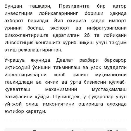
Бундан ташқари, Президентга бир қатор
инвестиция лойиҳаларининг бориши ҳақида
ахборот берилди. Йил охирига қадар импорт
ўрнини босиш, экспорт ва инфратузилмани
ривожлантиришга қаратилган 26 та лойиҳани
Инвестиция кенгашига кўриб чиқиш учун тақдим
этиш режалаштирилган.
Учрашув якунида Давлат раҳбари барқарор
иқтисодий ўсишни таъминлаш ва узоқ муддатли
инвестицияларни жалб қилиш муҳимлигини
таъкидлади ва кичик ва ўрта бизнесни қўллаб-
қувватлаш механизмини мустаҳкамлаш
вазифасини қўйди. Шунингдек, у фуқаролар учун
уй-жой олиш имкониятини оширишга алоҳида
эътибор қаратди.