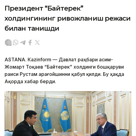
Президент “Байтерек”
холдингининг ривожланиш режаси
билан танишди
ASTANА. Каzinform — Давлат раҳбари Қасим-
Жомарт Тоқаев “Байтерек” холдинги бошқаруви
раиси Рустам Қарағойшинни қабул қилди. Бу ҳақда
Ақорда хабар берди.