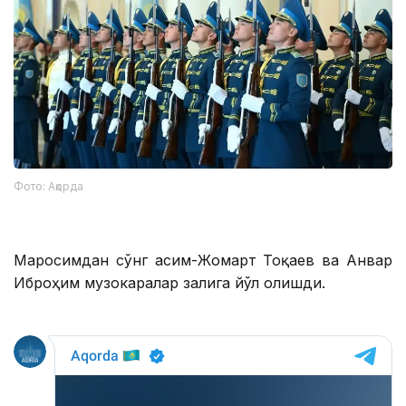
Фото: Ақорда
Маросимдан сўнг Қасим-Жомарт Тоқаев ва Анвар
Иброҳим музокаралар залига йўл олишди.