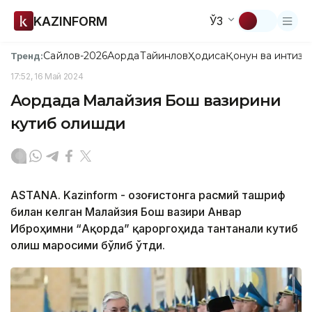
KAZINFORM
ЎЗ
Сайлов-2026
Ақорда
Тайинлов
Ҳодиса
Қонун ва интизо
Тренд:
17:52, 16 Май 2024
Ақордада Малайзия Бош вазирини
кутиб олишди
ASTANА. Kazinform - Қозоғистонга расмий ташриф
билан келган Малайзия Бош вазири Анвар
Иброҳимни “Ақорда” қароргоҳида тантанали кутиб
олиш маросими бўлиб ўтди.