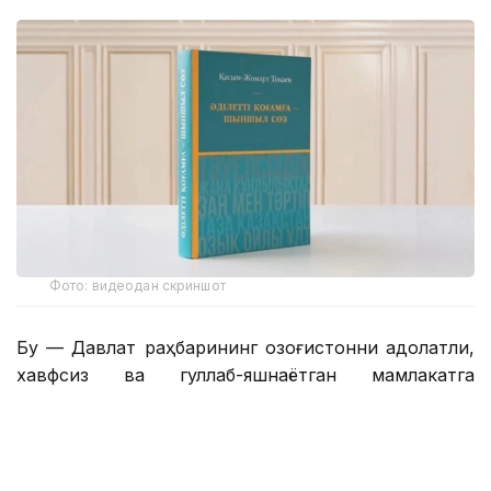
Фото: видеодан скриншот
Бу — Давлат раҳбарининг Қозоғистонни адолатли,
хавфсиз ва гуллаб-яшнаётган мамлакатга
айлантириш бўйича буюк идеалининг сўз билан
йўғрилган хулосаси.
– Азиз дўстлар! Сўзларнинг қадрини