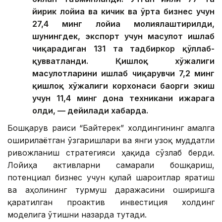
йирик лойиҳа ва кичик ва ўрта бизнес учун
27,4 минг лойиҳа молиялаштирилди,
шунингдек, экспорт учун маҳсулот ишлаб
чиқарадиган 131 та тадбиркор қўллаб-
қувватланди. Қишлоқ хўжалиги
маҳсулотларини ишлаб чиқарувчи 7,2 минг
қишлоқ хўжалиги корхонаси баҳорги экиш
учун 11,4 минг дона техникани ижарага
олди, — дейилади хабарда.
Бошқарув раиси “Байтерек” холдингининг амалга
оширилаётган ўзгаришлари ва янги узоқ муддатли
ривожланиш стратегияси ҳақида сўзлаб берди.
Лойиҳа активларни самарали бошқариш,
потенциал бизнес учун қулай шароитлар яратиш
ва аҳолининг турмуш даражасини оширишга
қаратилган проактив инвестиция холдинг
моделига ўтишни назарда тутади.