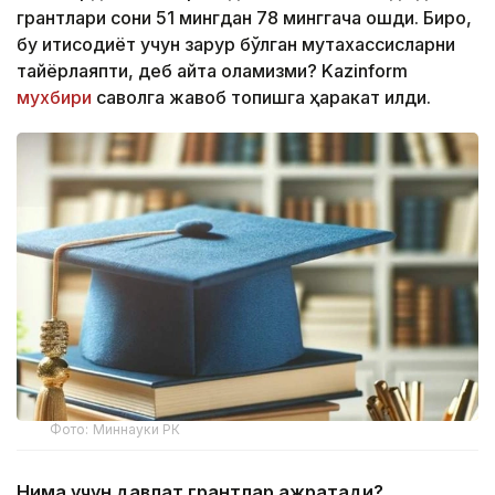
грантлари сони 51 мингдан 78 минггача ошди. Бироқ,
бу иқтисодиёт учун зарур бўлган мутахассисларни
тайёрлаяпти, деб айта оламизми? Kazinform
мухбири
саволга жавоб топишга ҳаракат қилди.
Фото: Миннауки РК
Нима учун давлат грантлар ажратади?