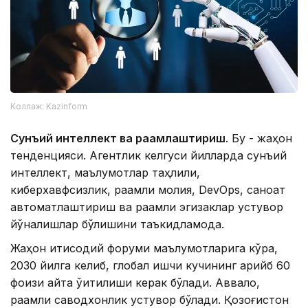
Коллаж: Kazinform
Сунъий интеллект ва рақамлаштириш
. Бу - жаҳон
тенденцияси. Агентлик келгуси йилларда сунъий
интеллект, маълумотлар таҳлили,
киберхавфсизлик, рақамли молия, DevOps, саноат
автоматлаштириш ва рақамли эгизаклар устувор
йўналишлар бўлишини таъкидламоқда.
Жаҳон иқтисодий форуми маълумотларига кўра,
2030 йилга келиб, глобал ишчи кучининг қарийб 60
фоизи қайта ўқитилиши керак бўлади. Аввало,
рақамли саводхонлик устувор бўлади. Қозоғистон