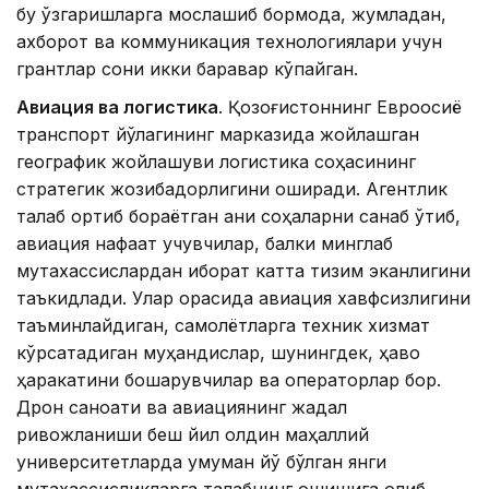
бу ўзгаришларга мослашиб бормоқда, жумладан,
ахборот ва коммуникация технологиялари учун
грантлар сони икки баравар кўпайган.
Авиация ва логистика
. Қозоғистоннинг Евроосиё
транспорт йўлагининг марказида жойлашган
географик жойлашуви логистика соҳасининг
стратегик жозибадорлигини оширади. Агентлик
талаб ортиб бораётган аниқ соҳаларни санаб ўтиб,
авиация нафақат учувчилар, балки минглаб
мутахассислардан иборат катта тизим эканлигини
таъкидлади. Улар орасида авиация хавфсизлигини
таъминлайдиган, самолётларга техник хизмат
кўрсатадиган муҳандислар, шунингдек, ҳаво
ҳаракатини бошқарувчилар ва операторлар бор.
Дрон саноати ва авиациянинг жадал
ривожланиши беш йил олдин маҳаллий
университетларда умуман йўқ бўлган янги