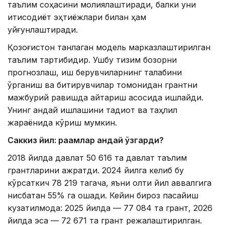
таълим соҳасини молиялаштиради, балки уни
иқтисодиёт эҳтиёжлари билан ҳам
уйғунлаштиради.
Қозоғистон танлаган модель марказлаштирилган
таълим тартибидир. Ушбу тизим бозорни
прогнозлаш, иш берувчиларнинг талабини
ўрганиш ва битирувчилар томонидан грантни
мажбурий равишда қайтариш асосида ишлайди.
Унинг қандай ишлашини тадқиқот ва таҳлил
жараёнида кўриш мумкин.
Саккиз йил: рақамлар қандай ўзгарди?
2018 йилда давлат 50 616 та давлат таълим
грантларини ажратди. 2024 йилга келиб бу
кўрсаткич 78 219 тагача, яъни олти йил аввалгига
нисбатан 55% га ошади. Кейин бироз пасайиш
кузатилмоқда: 2025 йилда — 77 084 та грант, 2026
йилда эса — 72 671 та грант режалаштирилган.