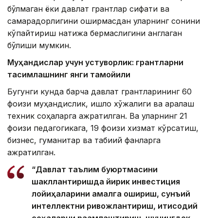
бўлмаган ёки давлат грантлар сифати ва
самарадорлигини оширмасдан уларнинг сонини
кўпайтириш натижа бермаслигини англаган
бўлиши мумкин.
Муҳандислар учун устуворлик: грантларни
тақсимлашнинг янги тамойили
Бугунги кунда барча давлат грантларининг 60
фоизи муҳандислик, қишлоқ хўжалиги ва аралаш
техник соҳаларга ажратилган. Ва уларнинг 21
фоизи педагогикага, 19 фоизи хизмат кўрсатиш,
бизнес, гуманитар ва табиий фанларга
ажратилган.
“Давлат таълим буюртмасини
шакллантиришда йирик инвестиция
лойиҳаларини амалга ошириш, сунъий
интеллектни ривожлантириш, иқтисодий