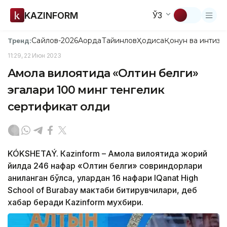
KAZINFORM
ЎЗ
Сайлов-2026
Ақорда
Тайинлов
Ҳодиса
Қонун ва интизо
Тренд:
11:29, 22 Июн 2023
Ақмола вилоятида «Олтин белги»
эгалари 100 минг тенгелик
сертификат олди
KÓKSHETAÝ. Кazinform – Ақмола вилоятида жорий
йилда 246 нафар «Олтин белги» совриндорлари
аниқланган бўлса, улардан 16 нафари IQanat High
School of Burabay мактаби битирувчилари, деб
хабар беради Кazinform мухбири.