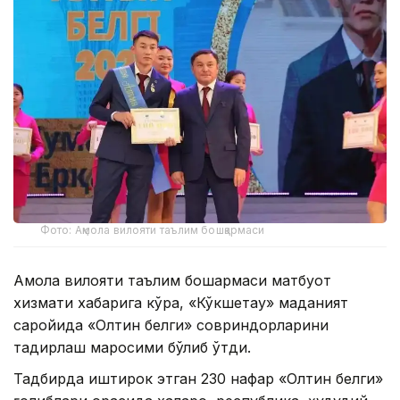
Фото: Ақмола вилояти таълим бошқармаси
Ақмола вилояти таълим бошқармаси матбуот
хизмати хабарига кўра, «Кўкшетау» маданият
саройида «Олтин белги» совриндорларини
тақдирлаш маросими бўлиб ўтди.
Тадбирда иштирок этган 230 нафар «Олтин белги»