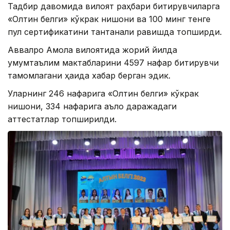
Тадбир давомида вилоят раҳбари битирувчиларга
«Олтин белги» кўкрак нишони ва 100 минг тенге
пул сертификатини тантанали равишда топширди.
Аввалроқ Ақмола вилоятида жорий йилда
умумтаълим мактабларини 4597 нафар битирувчи
тамомлагани ҳақида хабар берган эдик.
Уларнинг 246 нафарига «Олтин белги» кўкрак
нишони, 334 нафарига аъло даражадаги
аттестатлар топширилди.