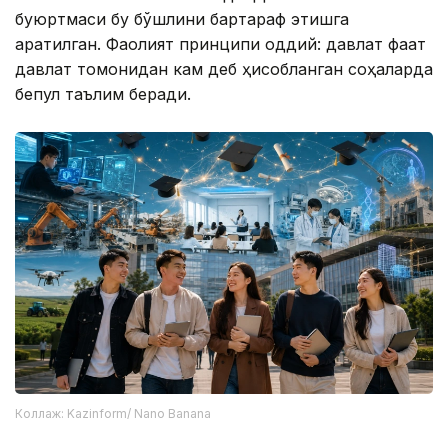
буюртмаси бу бўшлиқни бартараф этишга
қаратилган. Фаолият принципи оддий: давлат фақат
давлат томонидан кам деб ҳисобланган соҳаларда
бепул таълим беради.
Коллаж: Kazinform/ Nano Banana