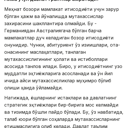
Меҳнат бозори мамлакат иқтисодиёти учун зарур
бўлган ҳажм ва йўналишда мутахассислар
захирасини шакллантира олмайди. Бу -
Германиядан Австралиягача бўлган барча
мамлакатлар дуч келадиган бозор иқтисодиёти
қонунидир. Чунки, абитуриент ўз қизиқишлари, ота-
онасининг маслаҳатлари, танлаган
мутахассислигининг ҳолати ва истиқболлари
асосида танлов қилади. Бироқ, у иқтисодиётнинг узоқ
муддатли эҳтиёжларига асосланади ва ўн йил
ичида қайси мутахассисликлар муҳимроқ бўлиб
қолиши ҳақида ўйламайди.
Натижада, ёшларнинг истаклари ва давлатнинг
стратегик эҳтиёжлари бир-бирига мос келмайди
ва тизимда бўшлиқ пайдо бўлади. Бу, ўз навбатида,
талаб юқори бўлган соҳаларда мутахассисларнинг
етишмаслигига олиб келади. Давлат таълим