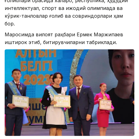
ғолиблари орасида халқаро, республика, ҳудудий
интеллектуал, спорт ва ижодий олимпиада ва
кўрик-танловлар ғолиб ва ​​совриндорлари ҳам
бор.
Маросимда вилоят раҳбари Ермек Маржиқпаев
иштирок этиб, битирувчиларни табриклади.