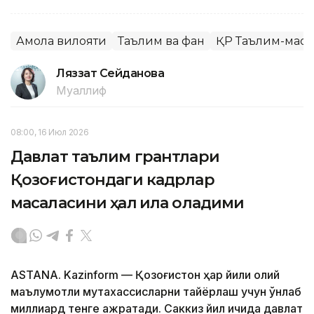
Ақмола вилояти
Таълим ва фан
ҚР Таълим-мао
Ляззат Сейданова
Муаллиф
08:00, 16 Июл 2026
Давлат таълим грантлари
Қозоғистондаги кадрлар
масаласини ҳал қила оладими
ASTANA. Kazinform — Қозоғистон ҳар йили олий
маълумотли мутахассисларни тайёрлаш учун ўнлаб
миллиард тенге ажратади. Саккиз йил ичида давлат