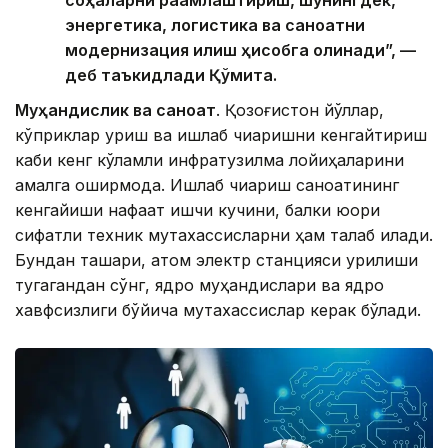
соҳаларни рақамлаштириш, шунингдек,
энергетика, логистика ва саноатни
модернизация қилиш ҳисобга олинади”, —
деб таъкидлади Қўмита.
Муҳандислик ва саноат
. Қозоғистон йўллар,
кўприклар қуриш ва ишлаб чиқаришни кенгайтириш
каби кенг кўламли инфратузилма лойиҳаларини
амалга оширмоқда. Ишлаб чиқариш саноатининг
кенгайиши нафақат ишчи кучини, балки юқори
сифатли техник мутахассисларни ҳам талаб қилади.
Бундан ташқари, атом электр станцияси қурилиши
тугагандан сўнг, ядро муҳандислари ва ядро
хавфсизлиги бўйича мутахассислар керак бўлади.