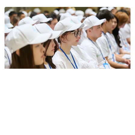
Фото: Қозыбаев университеті
Жанубий Корея
давлат томонидан тартибга
солишни университетлар ўртасидаги шиддатли
рақобат билан моҳирона уйғунлаштиришга
муваффақ бўлди. Битирувчиларнинг иш билан