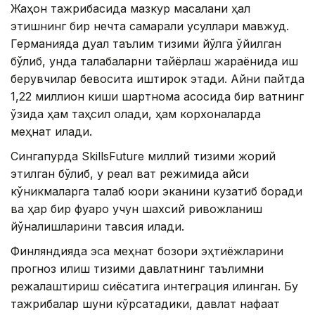
Жаҳон тажрибасида мазкур масалани ҳал
этишнинг бир нечта самарали усуллари мавжуд.
Германияда дуал таълим тизими йўлга қўйилган
бўлиб, унда талабаларни тайёрлаш жараёнида иш
берувчилар бевосита иштирок этади. Айни пайтда
1,22 миллион киши шартнома асосида бир вақтнинг
ўзида ҳам таҳсил олади, ҳам корхоналарда
меҳнат қилади.
Сингапурда SkillsFuture миллий тизими жорий
этилган бўлиб, у реал вақт режимида қайси
кўникмаларга талаб юқори эканини кузатиб боради
ва ҳар бир фуқаро учун шахсий ривожланиш
йўналишларини тавсия қилади.
Финляндияда эса меҳнат бозори эҳтиёжларини
прогноз қилиш тизими давлатнинг таълимни
режалаштириш сиёсатига интеграция қилинган. Бу
тажрибалар шуни кўрсатадики, давлат нафақат