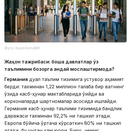
Фото: Kazinform/ИИ
Жаҳон тажрибаси: бошқа давлатлар ўз
таълимини бозорга қандай мослаштирмоқда?
Германия
дуал таълим тизимига устувор аҳамият
берди: тахминан 1,22 миллион талаба бир вақтнинг
ўзида касб-ҳунар мактабларида ўқийди ва
корхоналарда шартномалар асосида ишлайди.
Германия касб-ҳунар таълими тизимида бандлик
даражаси тахминан 92,2% ни ташкил этади.
Европа бўйича ўртача кўрсаткич 80% ни ташкил
этади, бу ундан ҳам юқори. Бироқ, немис