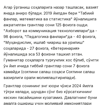
Агар ўрганиш соҳаларига назар ташласак, вазият
янада аниқроқ бўлади. 2019 йилдан бери "Табиий
фанлар, математика ва статистика" йўналишига
ажратилган грантлар сони 125 фоизга ошди.
"Ахборот ва коммуникация технологиялари"да -
98 фоизга, "Педагогика фанлари"да - 40 фоизга,
"Муҳандислик, ишлаб чиқариш ва қурилиш"
соҳаларида - 27 фоизга, «Ветеринария»
йўналишида эса 53 фоизни ташкил этган.
Гуманитар соҳаларга турғунлик хос бўлиб, сўнгги
ўн йил ичида тиббий грантлар сони 7 фоизга
камайди (соғлиқни сақлаш соҳаси Соғлиқни сақлаш
вазирлиги орқали молиялаштирилади).
Грантлар сонининг энг юқори чўққиси 2024 йилга
тўғри келади, шундан сўнг биз кўрсаткичнинг
кескин пасайишини кузатамиз. Давлатнинг буни
амалга ошириш учун молиявий имкониятлари