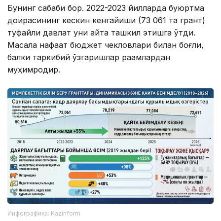
Бунинг сабаби бор. 2022-2023 йилларда буюртма
доирасининг кескин кенгайиши (73 061 та грант)
туфайли давлат уни қайта ташкил этишга ўтди.
Масала нафақат бюджет чекловлари билан боғлиқ,
балки таркибий ўзгаришлар рақамлардан
муҳимроқдир.
Инфографика: Kazinform