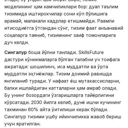
моделининг ҳам камчиликлари бор: дуал таълим
тизимида иштирокчилар сони кўп бўлишига
қарамай, малакали кадрлар етишмайди. Рақамли
иқтисодиётга ўтгандан сўнг, тизим фақат анъанавий
соҳаларга таяниб, тизимнинг заиф томонларига
дуч келди.
Сингапур
бошқа йўлни танлади. SkillsFuture
дастури кўникмаларга бўлган талабни уч тоифага
ажратади: шошилинч, қисқа муддатли ва ўрта
муддатли эҳтиёжлар. Тизим доимий равишда
янгиланиб туради. У нафақат ёш мутахассисларни,
балки ишлайдиган катталарни ҳам қамраб олади.
Бу унинг бозордаги ўзгаришларга тайёрлигини
кўрсатади. 2030 йилга келиб, дунё ишчи кучининг
тахминан 60% қайта ўқитилиши керак бўлади.
Сингапур тизими ушбу қийинчиликка жавоб бериш
учун яратилган.