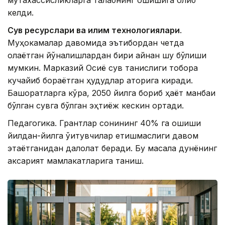
мутахассисликларга талабнинг ошишига олиб
келди.
Сув ресурслари ва иқлим технологиялари
.
Муҳокамалар давомида эътибордан четда
қолаётган йўналишлардан бири айнан шу бўлиши
мумкин. Марказий Осиё сув танқислиги тобора
кучайиб бораётган ҳудудлар қаторига киради.
Башоратларга кўра, 2050 йилга бориб ҳаёт манбаи
бўлган сувга бўлган эҳтиёж кескин ортади.
Педагогика. Грантлар сонининг 40% га ошиши
йилдан-йилга ўқитувчилар етишмаслиги давом
этаётганидан далолат беради. Бу масала дунёнинг
аксарият мамлакатларига таниш.