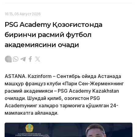
16:15, 05 Август 2026
PSG Academy Қозоғистонда
биринчи расмий футбол
академиясини очади
ASTANА. Кazinform – Сентябрь ойида Астанада
машҳур француз клуби «Пари Сен-Жермен»нинг
расмий академияси – PSG Academy Kazakhstan
очилади. Шундай қилиб, Қозоғистон PSG
Academyнинг халқаро тармоғига қўшилган 24-
мамлакатга айланади.