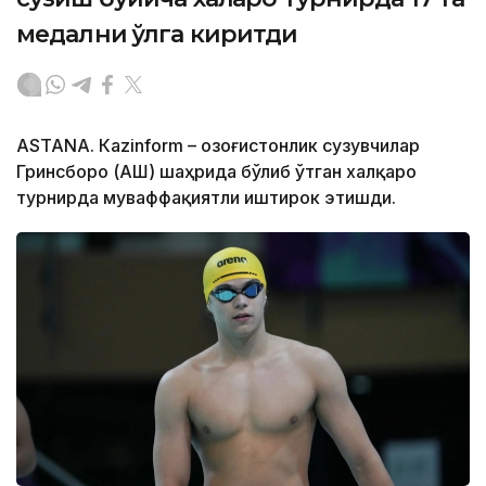
медални қўлга киритди
ASTANА. Кazinform – Қозоғистонлик сузувчилар
Гринсборо (АҚШ) шаҳрида бўлиб ўтган халқаро
турнирда муваффақиятли иштирок этишди.