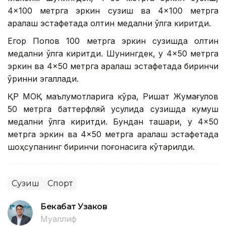
4×100 метрга эркин сузиш ва 4×100 метрга
аралаш эстафетада олтин медални қўлга киритди.
Егор Попов 100 метрга эркин сузишда олтин
медални қўлга киритди. Шунингдек, у 4×50 метрга
эркин ва 4×50 метрга аралаш эстафетада биринчи
ўринни эгаллади.
ҚР МОҚ маълумотларига кўра, Ришат Жумағулов
50 метрга баттерфляй усулида сузишда кумуш
медални қўлга киритди. Бундан ташқари, у 4×50
метрга эркин ва 4×50 метрга аралаш эстафетада
шоҳсупанинг биринчи поғонасига кўтарилди.
Сузиш
Спорт
Бекабат Узаков
Муаллиф