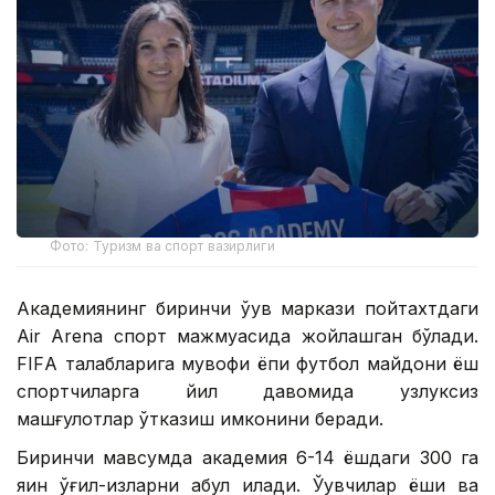
Фото: Туризм ва спорт вазирлиги
Академиянинг биринчи ўқув маркази пойтахтдаги
Air Arena спорт мажмуасида жойлашган бўлади.
FIFА талабларига мувофиқ ёпиқ футбол майдони ёш
спортчиларга йил давомида узлуксиз
машғулотлар ўтказиш имконини беради.
Биринчи мавсумда академия 6-14 ёшдаги 300 га
яқин ўғил-қизларни қабул қилади. Ўқувчилар ёши ва