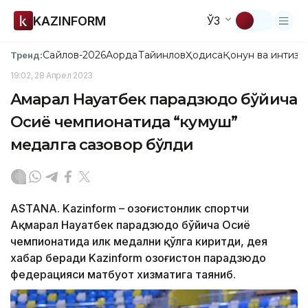
KAZINFORM
ЎЗ
Сайлов-2026
Ақорда
Тайинлов
Ҳодиса
Қонун ва интизо
Тренд:
19:02, 28 Апрел 2023
Ақмарал Науатбек парадзюдо бўйича
Осиё чемпионатида “кумуш”
медалга сазовор бўлди
ASTANA. Kazinform – Қозоғистонлик спортчи
Ақмарал Науатбек парадзюдо бўйича Осиё
чемпионатида илк медални қўлга киритди, дея
хабар беради Kazinform Қозоғистон парадзюдо
федерацияси матбуот хизматига таяниб.