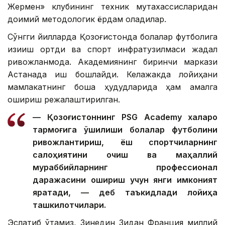
Жермен» клубининг техник мутахассисларидан
доимий методологик ёрдам оладилар.
Сўнгги йилларда Қозоғистонда болалар футболига
қизиқиш ортди ва спорт инфратузилмаси жадал
ривожланмоқда. Академиянинг биринчи маркази
Астанада иш бошлайди. Келажакда лойиҳани
мамлакатнинг бошқа ҳудудларида ҳам амалга
ошириш режалаштирилган.
— Қозоғистоннинг PSG Academy халқаро
тармоғига қўшилиши болалар футболини
ривожлантириш, ёш спортчиларнинг
салоҳиятини очиш ва маҳаллий
мураббийларнинг профессионал
даражасини ошириш учун янги имконият
яратади, — деб таъкидлади лойиҳа
ташкилотчилари.
Эслатиб ўтамиз, Зинедин Зидан Франция миллий