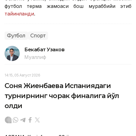
футбол терма жамоаси бош мураббийи этиб
тайинланди
.
Футбол
Спорт
Бекабат Узаков
Муаллиф
14:15, 05 Август 2026
Соня Жиенбаева Испаниядаги
турнирнинг чорак финалига йўл
олди