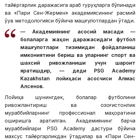
тайёргарлик даражасига қараб гуруҳларга бўлинади
ва «Пари Сен-Жермен» академиясининг расмий
ўқув методологияси бўйича машғулотлардан ўтади.
— Академиянинг асосий мақсади —
болаларга жаҳон даражасидаги футбол
машғулотлари тизимидан фойдаланиш
имкониятини бериш ва уларнинг спорт ва
шахсий ривожланиши учун шароит
яратишдир, — деди PSG Academy
Kazakhstan лойиҳаси асосчиси Алмас
Алсенов.
Лойиҳа шунингдек, болалар футболини
ривожлантириш ва қозоғистонлик
мураббийларнинг профессионал маҳоратини
оширишга қаратилган. Академиянинг барча
мураббийлари PSG Academy дастури бўйича
махсус тайёргарликдан ўтадилар ва «Пари Сен-