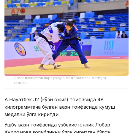
Фото: Қозоғистон парадзюдо федерацияси матбуот
хизмати
А.Науатбек J2 (кўзи ожиз) тоифасида 48
килограммгача бўлган вазн тоифасида кумуш
медални қўлга киритди.
Ушбу вазн тоифасида ўзбекистонлик Лобар
Хурромова ғолибликни қўлга киритган бўлса,