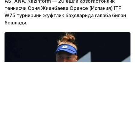
ASTANА. Кazinform — 20 ёшли қозоғистонлик
теннисчи Соня Жиенбаева Оренсе (Испания) ITF
W75 турнирини жуфтлик баҳсларида ғалаба билан
бошлади.
Фото: ҚТФ
Қозоғистонлик спортчи россиялик Екатерина
Яшина билан биргаликда биринчи босқичда