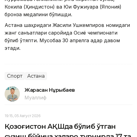
Кокила (Ҳиндистон) ва Юи Фужиуара (Япония)
бронза медалини бўлишди.
Астана шаҳридаги Жақсилиқ Ушкемпиров номидаги
жанг санъатлари саройида Осиё чемпионати
бўлиб ўтяпти. Мусобақа 30 апрелга қадар давом
этади.
Спорт
Астана
Жарасқан Нұрыбаев
Муаллиф
19:15, 05 Август 2026
Қозоғистон АҚШда бўлиб ўтган
сузиш бўйича халқаро турнирда 17 та