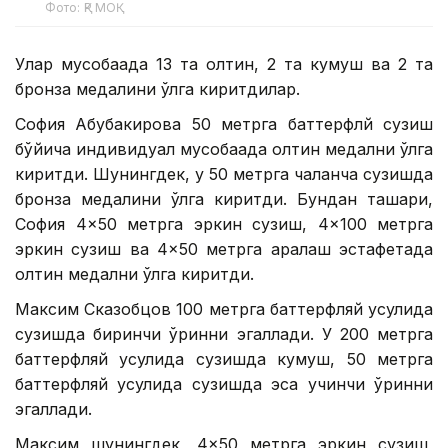
Фото: ҚР МОҚ
Улар мусобақада 13 та олтин, 2 та кумуш ва 2 та
бронза медалини қўлга киритдилар.
София Абубакирова 50 метрга баттерфлй сузиш
бўйича индивидуал мусобақада олтин медални қўлга
киритди. Шунингдек, у 50 метрга чалқанча сузишда
бронза медалини қўлга киритди. Бундан ташқари,
София 4×50 метрга эркин сузиш, 4×100 метрга
эркин сузиш ва 4×50 метрга аралаш эстафетада
олтин медални қўлга киритди.
Максим Сказобцов 100 метрга баттерфляй усулида
сузишда биринчи ўринни эгаллади. У 200 метрга
баттерфляй усулида сузишда кумуш, 50 метрга
баттерфляй усулида сузишда эса учинчи ўринни
эгаллади.
Максим шунингдек, 4×50 метрга эркин сузиш,