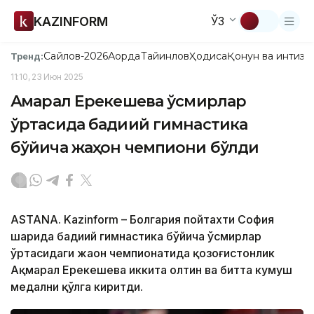
KAZINFORM
ЎЗ
Сайлов-2026
Ақорда
Тайинлов
Ҳодиса
Қонун ва интизо
Тренд:
11:10, 23 Июн 2025
Ақмарал Ерекешева ўсмирлар
ўртасида бадиий гимнастика
бўйича жаҳон чемпиони бўлди
ASTANA. Kazinform – Болгария пойтахти София
шаҳрида бадиий гимнастика бўйича ўсмирлар
ўртасидаги жаҳон чемпионатида қозоғистонлик
Ақмарал Ерекешева иккита олтин ва битта кумуш
медални қўлга киритди.