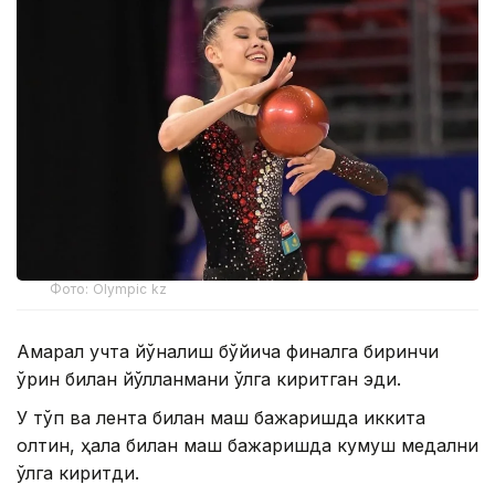
Фото: Olympic kz
Ақмарал учта йўналиш бўйича финалга биринчи
ўрин билан йўлланмани қўлга киритган эди.
У тўп ва лента билан машқ бажаришда иккита
олтин, ҳалқа билан машқ бажаришда кумуш медални
қўлга киритди.