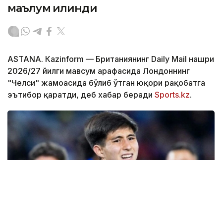
маълум қилинди
ASTANА. Кazinform — Британиянинг Daily Mail нашри
2026/27 йилги мавсум арафасида Лондоннинг
"Челси" жамоасида бўлиб ўтган юқори рақобатга
эътибор қаратди, деб хабар беради
Sports.kz
.