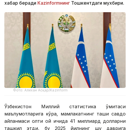
хабар беради
Кazinformнинг
Тошкентдаги мухбири.
Фото: Алихан Асқар/Kazinform
Ўзбекистон Миллий статистика қўмитаси
маълумотларига кўра, мамлакатнинг ташқи савдо
айланмаси олти ой ичида 41 миллиард долларни
ташкил этди, бу 2025 йилнинг шу даврига