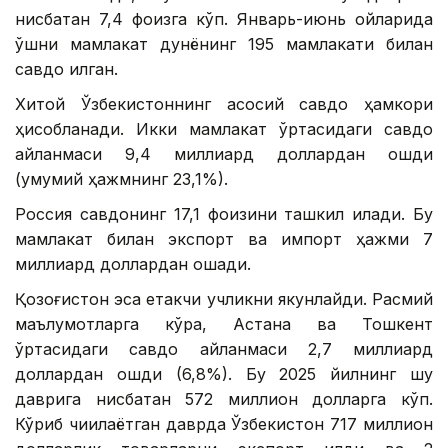
нисбатан 7,4 фоизга кўп. Январь-июнь ойларида
қўшни мамлакат дунёнинг 195 мамлакати билан
савдо қилган.
Хитой Ўзбекистоннинг асосий савдо ҳамкори
ҳисобланади. Икки мамлакат ўртасидаги савдо
айланмаси 9,4 миллиард доллардан ошди
(умумий ҳажмнинг 23,1%).
Россия савдонинг 17,1 фоизини ташкил қилади. Бу
мамлакат билан экспорт ва импорт ҳажми 7
миллиард доллардан ошади.
Қозоғистон эса етакчи учликни якунлайди. Расмий
маълумотларга кўра, Астана ва Тошкент
ўртасидаги савдо айланмаси 2,7 миллиард
доллардан ошди (6,8%). Бу 2025 йилнинг шу
даврига нисбатан 572 миллион долларга кўп.
Кўриб чиқилаётган даврда Ўзбекистон 717 миллион