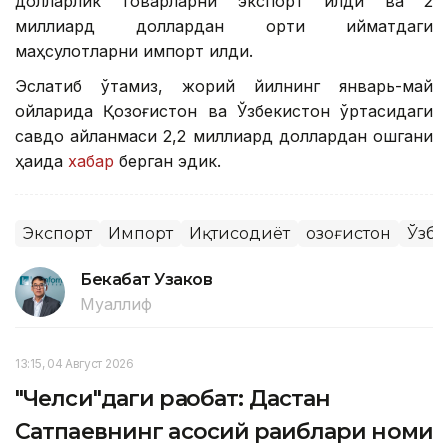
долларлик товарларни экспорт қилди ва 2
миллиард доллардан ортиқ қийматдаги
маҳсулотларни импорт қилди.
Эслатиб ўтамиз, жорий йилнинг январь-май
ойларида Қозоғистон ва Ўзбекистон ўртасидаги
савдо айланмаси 2,2 миллиард доллардан ошгани
ҳақида
хабар
берган эдик.
Экспорт
Импорт
Иқтисодиёт
Қозоғистон
Ўзбе
Бекабат Узаков
Муаллиф
13:15, 04 Август 2026
"Челси"даги рақобат: Дастан
Сатпаевнинг асосий рақиблари номи