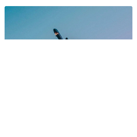
Фото: Көлік министрлігі
Нашр маълумотига кўра, бу C919 самолёти учун
биринчи мунтазам халқаро йўловчи рейси
ҳисобланади. Рейсларни Air China авиакомпанияси
амалга оширади.
Жадвалга мувофиқ, CA723 рейси Пекин вақти билан