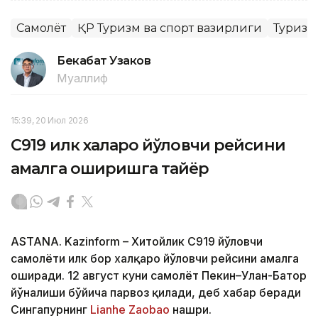
Самолёт
ҚР Туризм ва спорт вазирлиги
Туризм
Бекабат Узаков
Муаллиф
15:39, 20 Июл 2026
C919 илк халқаро йўловчи рейсини
амалга оширишга тайёр
ASTANA. Kazinform – Хитойлик C919 йўловчи
самолёти илк бор халқаро йўловчи рейсини амалга
оширади. 12 август куни самолёт Пекин–Улан-Батор
йўналиши бўйича парвоз қилади, деб хабар беради
Сингапурнинг
Lianhe Zaobao
нашри.