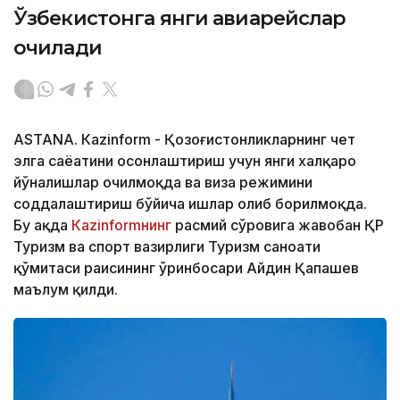
Ўзбекистонга янги авиарейслар
очилади
ASTANА. Кazinform - Қозоғистонликларнинг чет
элга саёҳатини осонлаштириш учун янги халқаро
йўналишлар очилмоқда ва виза режимини
соддалаштириш бўйича ишлар олиб борилмоқда.
Бу ҳақда
Кazinformнинг
расмий сўровига жавобан ҚР
Туризм ва спорт вазирлиги Туризм саноати
қўмитаси раисининг ўринбосари Айдин Қапашев
маълум қилди.