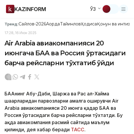
KAZINFORM
ЎЗ
Сайлов-2026
Ақорда
Тайинлов
Ҳодиса
Қонун ва интизо
Тренд:
17:28, 16 Июн 2025
Air Arabia авиакомпанияси 20
июнгача БАА ва Россия ўртасидаги
барча рейсларни тўхтатиб қўйди
БААнинг Абу-Даби, Шаржа ва Рас ал-Хайма
шаҳарларидан парвозларни амалга оширувчи Air
Arabia авиакомпанияси 20 июнга қадар БАА ва
Россия ўртасидаги барча рейсларни тўхтатди. Бу
ҳақда авиакомпания расмий сайтида маълум
қилинди, дея хабар беради
ТАСС
.