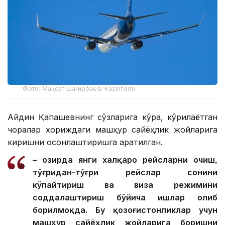
Фото: Мақсат Шағирбаев/ Kazinform
Айдин Қапашевнинг сўзларига кўра, кўрилаётган
чоралар хориждаги машҳур сайёҳлик жойларига
киришни осонлаштиришга қаратилган.
– Ҳозирда янги халқаро рейсларни очиш,
тўғридан-тўғри рейслар сонини
кўпайтириш ва виза режимини
соддалаштириш бўйича ишлар олиб
борилмоқда. Бу қозоғистонликлар учун
машҳур сайёҳлик жойларига боришни