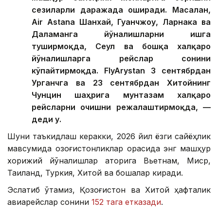
сезиларли даражада оширади. Масалан,
Air Astana Шанхай, Гуанчжоу, Ларнака ва
Даламанга йўналишларни ишга
туширмоқда, Сеул ва бошқа халқаро
йўналишларга рейслар сонини
кўпайтирмоқда. FlyArystan 3 сентябрдан
Урганчга ва 23 сентябрдан Хитойнинг
Чунцин шаҳрига мунтазам халқаро
рейсларни очишни режалаштирмоқда, —
деди у.
Шуни таъкидлаш керакки, 2026 йил ёзги сайёҳлик
мавсумида қозоғистонликлар орасида энг машҳур
хорижий йўналишлар қаторига Вьетнам, Миср,
Таиланд, Туркия, Хитой ва бошқалар киради.
Эслатиб ўтамиз, Қозоғистон ва Хитой ҳафталик
авиарейслар сонини
152 тага етказади
.