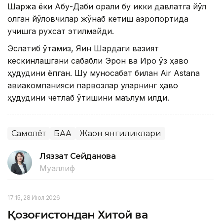
Шаржа ёки Абу-Даби орқали бу икки давлатга йўл
олган йўловчилар жўнаб кетиш аэропортида
учишга рухсат этилмайди.
Эслатиб ўтамиз, Яқин Шарқдаги вазият
кескинлашгани сабабли Эрон ва Ироқ ўз ҳаво
ҳудудини ёпган. Шу муносабат билан Air Astana
авиакомпанияси парвозлар уларнинг ҳаво
ҳудудини четлаб ўтишини маълум қилди.
Самолёт
БАА
Жаҳон янгиликлари
Ляззат Сейданова
Муаллиф
17:15, 28 Июл 2026
Қозоғистондан Хитой ва