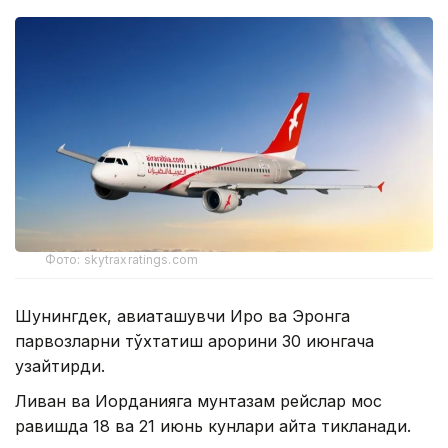
Фото: skytraxratings.com
Шунингдек, авиаташувчи Ироқ ва Эронга
парвозларни тўхтатиш қарорини 30 июнгача
узайтирди.
Ливан ва Иорданияга мунтазам рейслар мос
равишда 18 ва 21 июнь кунлари қайта тикланади.