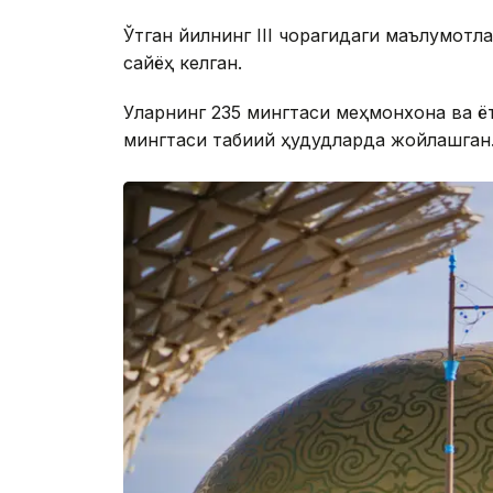
Ўтган йилнинг IІІ чорагидаги маълумотла
сайёҳ келган.
Уларнинг 235 мингтаси меҳмонхона ва ёт
мингтаси табиий ҳудудларда жойлашган