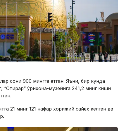
ар сони 900 мингга етган. Яъни, бир кунда
г, “Отирар” қўриқхона-музейига 241,2 минг киши
тган.
тга 21 минг 121 нафар хорижий сайёҳ келган ва
р.