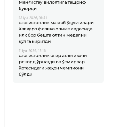
Манғистау вилоятига ташриф
буюрди
13 iyul 2026, 16:41
Қозоғистонлик мактаб ўқувчилари
Халқаро физика олимпиадасида
илк бор бешта олтин медални
қўлга киритди
11 iyul 2026, 13:16
Қозоғистонлик оғир атлетикачи
рекорд ўрнатди ва ўсмирлар
ўртасидаги жаҳон чемпиони
бўлди