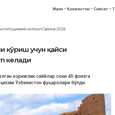
Жаҳон
Қозоғистон
Сиёсат
Т
нституциявий ислоҳот
Сайлов-2026
и кўриш учун қайси
ўп келади
елган хорижлик сайёҳлар сони 45 фоизга
й қисми Ўзбекистон фуқаролари бўлди.