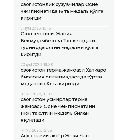
Қозоғистонлик сузувчилар Осиё
чемпионатида 16 та медаль қўлга
киритди
21 iyul 2026, 16:15
Стол тенниси: Жания
Бекмуҳамбетова Тошкентдаги
турнирда олтин медални қўлга
киритди
20 iyul 2026, 19:38
Қозоғистон терма жамоаси Халқаро
биология олимпиадасида тўртта
медални қўлга киритди
18 iyul 2026, 10:37
Қозоғистон ўсмирлар терма
жамоаси Осиё чемпионатини
иккита олтин медаль билан
якунлади
14 iyul 2026, 12:38
Афсонавий актёр Жеки Чан