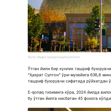
Фото: Мақсат Шағирбаев/Kazinform
Ўтган йили бир кунлик ташриф буюрувчил
“Ҳазрат Султон” қўриқ-музейига 638,8 мин
ташриф буюрувчи сифатида рўйхатдан ў
Е-qonaq тизимига кўра, 2024 йилда вилоя
бу ўтган йилга нисбатан 45 фоизга кўпди