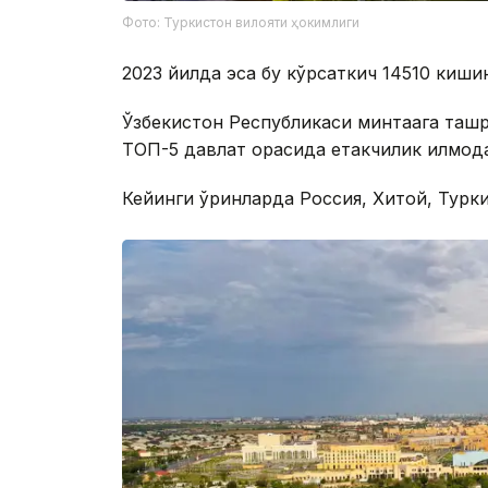
Фото: Туркистон вилояти ҳокимлиги
2023 йилда эса бу кўрсаткич 14510 киши
Ўзбекистон Республикаси минтақага таш
ТОП-5 давлат орасида етакчилик қилмоқд
Кейинги ўринларда Россия, Хитой, Турки