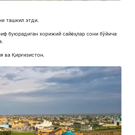
ни ташкил этди.
риф буюрадиган хорижий сайёҳлар сони бўйича
а.
я ва Қирғизистон.