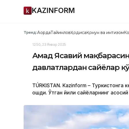
KAZINFORM
Ақорда
Тайинлов
Ҳодиса
Қонун ва интизом
Ко
Тренд:
12:50, 23 Январ 2025
Аҳмад Ясавий мақбарасин
давлатлардан сайёҳлар к
TÚRKІSTAN. Kazinform – Туркистонга к
ошди. Ўтган йили сайёҳларнинг асоси