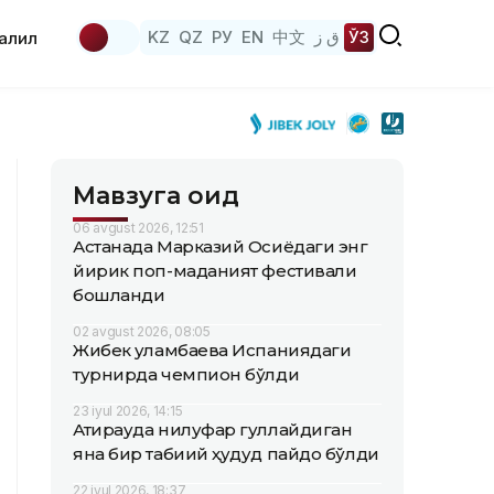
KZ
QZ
РУ
EN
中文
ق ز
ЎЗ
аҳлил
Мавзуга оид
06 avgust 2026, 12:51
Астанада Марказий Осиёдаги энг
йирик поп-маданият фестивали
бошланди
02 avgust 2026, 08:05
Жибек Қуламбаева Испаниядаги
турнирда чемпион бўлди
23 iyul 2026, 14:15
Атирауда нилуфар гуллайдиган
яна бир табиий ҳудуд пайдо бўлди
22 iyul 2026, 18:37