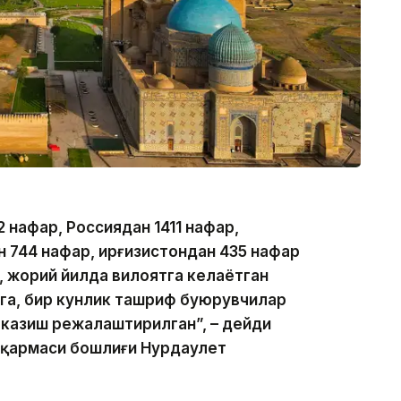
 нафар, Россиядан 1411 нафар,
 744 нафар, Қирғизистондан 435 нафар
, жорий йилда вилоятга келаётган
ига, бир кунлик ташриф буюрувчилар
тказиш режалаштирилган”, – дейди
шқармаси бошлиғи Нурдаулет