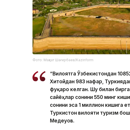
Фото: Мақсат Шағирбаев/Kazinform
“Вилоятга Ўзбекистондан 10852
Хитойдан 983 нафар, Туркиядан
фуқаро келган. Шу билан бирга
сайёҳлар сонини 550 минг киш
сонини эса 1 миллион кишига е
Туркистон вилояти туризм бо
Медеуов.